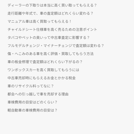
ディーラーの下取りは本当に高く買い取ってもらえる？
走行距離や年式で、車の査定額はどれくらい変わる？
マニュアル車は高く買取ってもらえる！
チャイルドシート仕様車を高く売るための注意ポイント
タバコやペットの臭いって中古車査定に影響する？
フルモデルチェンジ・マイナーチェンジで査定額は変わる？
傷・へこみのある車を高く評価・買取してもらう方法
車の板金修理で査定額はどれくらい下がるの？
ワンボックスカーを高く買取してもらうには
中古車売却時にもらえるお金とかかる税金
車のリサイクル料ってなに？
都会への引っ越しで車を売却する理由
車検費用の目安はどのくらい？
軽自動車の車検費用の目安は？