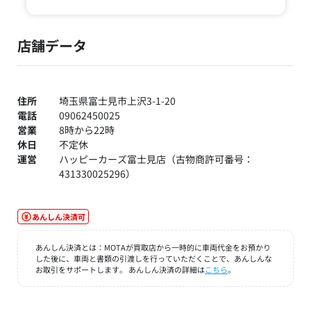
店舗データ
住所
埼玉県富士見市上沢3-1-20
電話
09062450025
営業
8時から22時
休日
不定休
運営
ハッピーカーズ富士見店（古物商許可番号：
431330025296）
あんしん決済可
あんしん決済とは：MOTAが買取店から一時的に車両代金をお預かり
した後に、車両と書類の引渡しを行っていただくことで、あんしんな
お取引をサポートします。 あんしん決済の詳細は
こちら
。