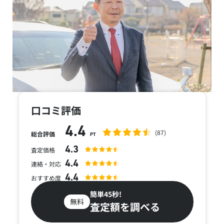
口コミ評価
4.4
(87)
総合評価
PT
4.3
査定価格
4.4
連絡・対応
4.4
おすすめ度
簡単45秒!
無料
査定額を調べる