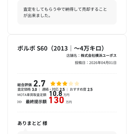
査定をしてもらう中で納得して売却すること
が出来ました。
ボルボ S60（2013｜～4万キロ）
店舗名：
株式会社横浜ユーポス
投稿日：
2026年04月01日
2.7
総合評価
査定価格
連絡・対応
おすすめ度
3.0
2.5
2.5
10.8
MOTA車買取査定額
万円
130
最終提示額
万円
ありまとど
様