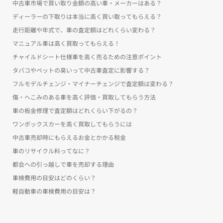
中古車市場で買い取り金額の高い車・メーカーはある？
ディーラーの下取りは本当に高く買い取ってもらえる？
走行距離や年式で、車の査定額はどれくらい変わる？
マニュアル車は高く買取ってもらえる！
チャイルドシート仕様車を高く売るための注意ポイント
タバコやペットの臭いって中古車査定に影響する？
フルモデルチェンジ・マイナーチェンジで査定額は変わる？
傷・へこみのある車を高く評価・買取してもらう方法
車の板金修理で査定額はどれくらい下がるの？
ワンボックスカーを高く買取してもらうには
中古車売却時にもらえるお金とかかる税金
車のリサイクル料ってなに？
都会への引っ越しで車を売却する理由
車検費用の目安はどのくらい？
軽自動車の車検費用の目安は？