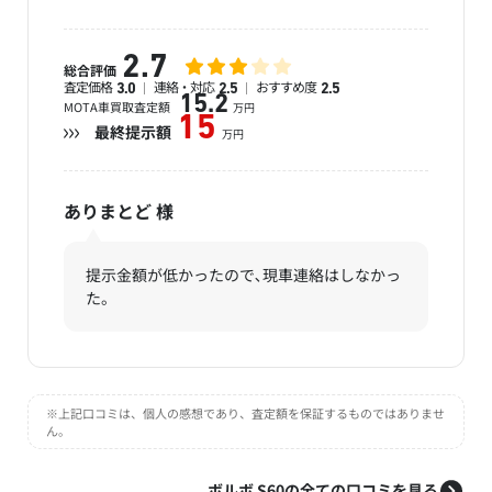
2.7
総合評価
査定価格
連絡・対応
おすすめ度
3.0
2.5
2.5
15.2
MOTA車買取査定額
万円
15
最終提示額
万円
ありまとど
様
提示金額が低かったので､現車連絡はしなかっ
た。
※上記口コミは、個人の感想であり、査定額を保証するものではありませ
ん。
ボルボ S60の全ての口コミを見る