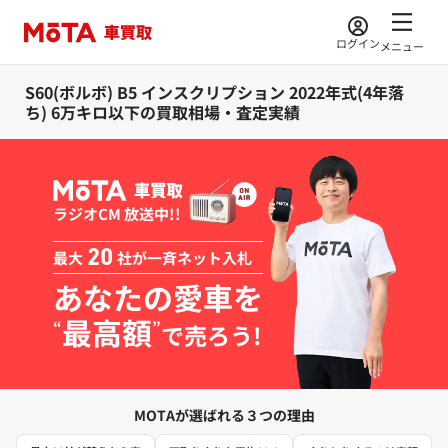
ログイン
メニュー
S60(ボルボ) B5 インスクリプション 2022年式(4年落
ち) 6万キロ以下の買取相場・査定実績
ラジオCM 放送中!!
最大
20
社が一斉ネット入札
あなたの愛車を
最高額
“
”
で売ろう!
MOTAが選ばれる３つの理由