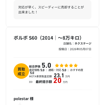
対応が早く、スピーディーに売却することが
出来ました！
ボルボ S60（2014｜～8万キロ）
店舗名：
ネクステージ
投稿日：
2026年05月07日
5.0
総合評価
買取
査定価格
連絡・対応
おすすめ度
5.0
5.0
成立
5.0
23.1
MOTA車買取査定額
万円
20
最終提示額
万円
polestar
様