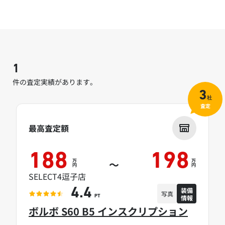
1
件の査定実績があります。
3
社
査定
最高査定額
188
198
万
万
～
円
円
SELECT4逗子店
装備
4.4
写真
情報
PT
ボルボ S60 B5 インスクリプション