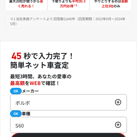
最大20社が競うから
高
下取りよりも
平均30.3
やりとりするのは
高額
※1
く売れる！
万円お得
上位3社
のみ
※1 当社実施アンケートより 回答数3,645件（回答期間：2023年6月～2024年
5月）
秒で入力完了！
45
簡単ネット車査定
最短3時間、あなたの愛車の
最高額
を
WEB
で確認！
メーカー
必須
OK
ボルボ
車種
必須
OK
S60