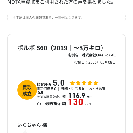
MOTA車買取をご利用された方の声を集めました。
※下記は個人の感想であり、一事例となります。
ボルボ S60（2019｜～8万キロ）
店舗名：
株式会社One For All
投稿日：
2026年05月08日
5.0
総合評価
買取
査定価格
連絡・対応
おすすめ度
5.0
5.0
成立
5.0
116.9
MOTA車買取査定額
万円
130
最終提示額
万円
いくちゃん
様