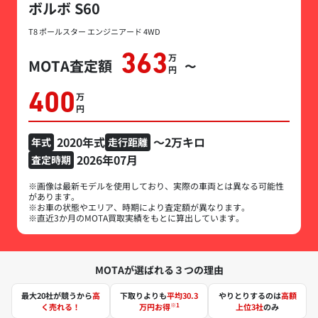
ボルボ S60
T8 ポールスター エンジニアード 4WD
363
万円
MOTA査定額
〜
400
万円
2020年式
～2万キロ
年式
走行距離
2026年07月
査定時期
※画像は最新モデルを使用しており、実際の車両とは異なる可能性
があります。
※お車の状態やエリア、時期により査定額が異なります。
※直近3か月のMOTA買取実績をもとに算出しています。
MOTAが選ばれる３つの理由
最大20社が競うから
高
下取りよりも
平均30.3
やりとりするのは
高額
※1
く売れる！
万円お得
上位3社
のみ