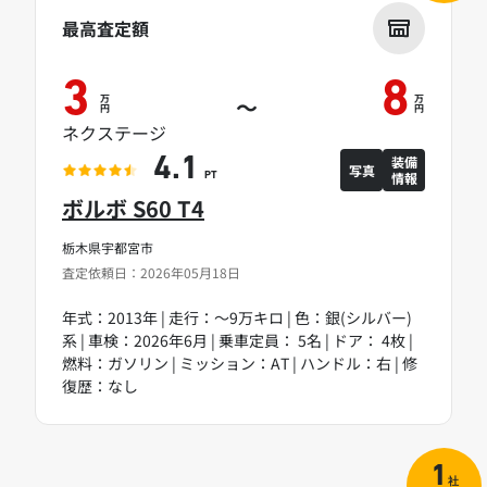
最高査定額
3
8
万
万
～
円
円
ネクステージ
装備
4.1
写真
情報
PT
ボルボ S60 T4
栃木県宇都宮市
査定依頼日：2026年05月18日
年式：2013年 | 走行：～9万キロ | 色：銀(シルバー)
系 | 車検：2026年6月 | 乗車定員： 5名 | ドア： 4枚 |
燃料：ガソリン | ミッション：AT | ハンドル：右 | 修
復歴：なし
1
社