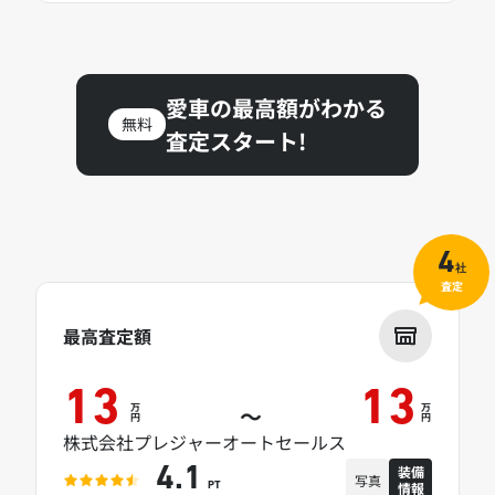
愛車の最高額がわかる
無料
査定スタート!
4
社
査定
最高査定額
13
13
万
万
～
円
円
株式会社プレジャーオートセールス
装備
4.1
写真
情報
PT