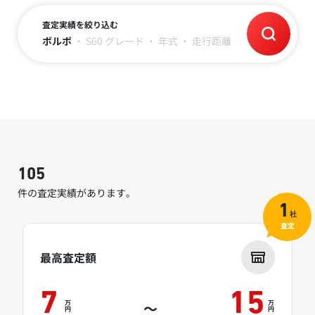
査定実績を絞り込む
ボルボ
・
S60
グレード
・
年式
・
走行距離
105
件の査定実績があります。
1
社
査定
最高査定額
7
15
万
万
～
円
円