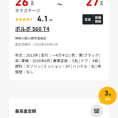
26
27
万
万
～
円
円
ネクステージ
装備
4.1
写真
情報
PT
ボルボ S60 T4
神奈川県川崎市宮前区
査定依頼日：2026年03月01日
年式：2013年 | 走行：～4万キロ | 色：黒(ブラック)
系 | 車検：2026年8月 | 乗車定員： 5名 | ドア： 4枚 |
燃料：ガソリン | ミッション：AT | ハンドル：右 | 修
復歴：なし
3
社
査定
最高査定額