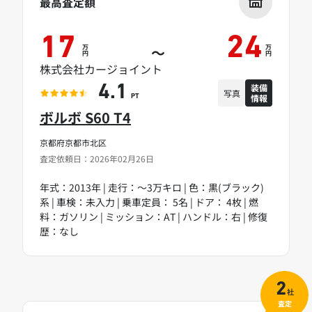
最高査定額
17
24
万
万
～
円
円
株式会社カージョイント
装備
4.1
写真
情報
PT
ボルボ S60 T4
京都府京都市北区
査定依頼日：2026年02月26日
年式：2013年 | 走行：～3万キロ | 色：黒(ブラック)
系 | 車検：未入力 | 乗車定員： 5名 | ドア： 4枚 | 燃
料：ガソリン | ミッション：AT | ハンドル：右 | 修復
歴：なし
2
社
査定