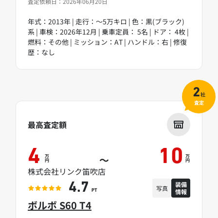
査定依頼日：2026年06月20日
年式：2013年 | 走行：～5万キロ | 色：黒(ブラック)
系 | 車検：2026年12月 | 乗車定員： 5名 | ドア： 4枚 |
燃料：その他 | ミッション：AT | ハンドル：右 | 修復
歴：なし
2
社
査定
最高査定額
4
10
万
万
～
円
円
株式会社リンク笛吹店
装備
4.7
写真
情報
PT
ボルボ S60 T4