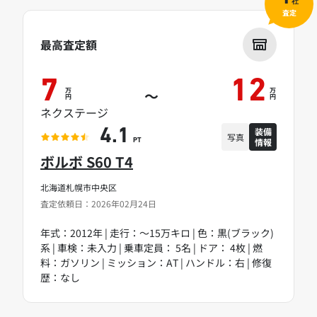
社
査定
最高査定額
7
12
万
万
～
円
円
ネクステージ
装備
4.1
写真
情報
PT
ボルボ S60 T4
北海道札幌市中央区
査定依頼日：2026年02月24日
年式：2012年 | 走行：～15万キロ | 色：黒(ブラック)
系 | 車検：未入力 | 乗車定員： 5名 | ドア： 4枚 | 燃
料：ガソリン | ミッション：AT | ハンドル：右 | 修復
歴：なし