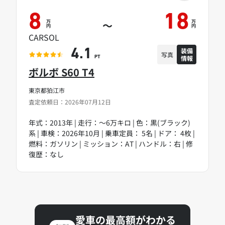
8
18
万
万
～
円
円
CARSOL
装備
4.1
写真
情報
PT
ボルボ S60 T4
東京都狛江市
査定依頼日：2026年07月12日
年式：2013年 | 走行：～6万キロ | 色：黒(ブラック)
系 | 車検：2026年10月 | 乗車定員： 5名 | ドア： 4枚 |
燃料：ガソリン | ミッション：AT | ハンドル：右 | 修
復歴：なし
愛車の最高額がわかる