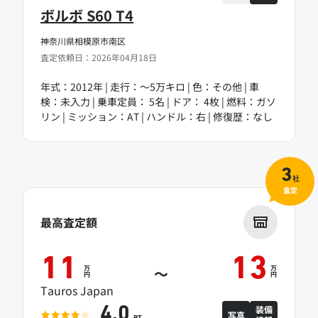
ボルボ S60 T4
神奈川県相模原市南区
査定依頼日：2026年04月18日
年式：2012年 | 走行：～5万キロ | 色：その他 | 車
検：未入力 | 乗車定員： 5名 | ドア： 4枚 | 燃料：ガソ
リン | ミッション：AT | ハンドル：右 | 修復歴：なし
3
社
査定
最高査定額
11
13
万
万
～
円
円
Tauros Japan
装備
4.0
写真