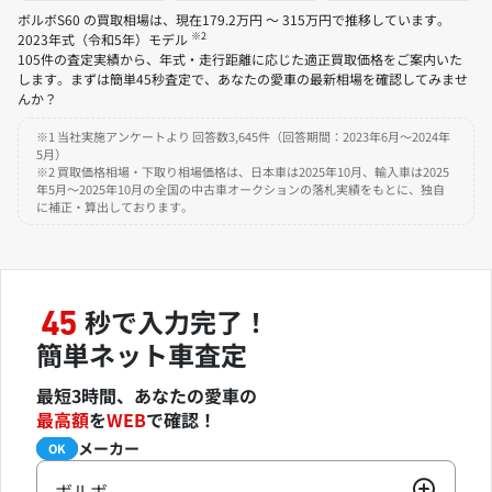
ボルボS60 の買取相場は、現在179.2万円 ～ 315万円で推移しています。
※2
2023年式（令和5年）モデル
105件の査定実績から、年式・走行距離に応じた適正買取価格をご案内いた
します。まずは簡単45秒査定で、あなたの愛車の最新相場を確認してみませ
んか？
※1 当社実施アンケートより 回答数3,645件（回答期間：2023年6月～2024年
5月）
※2 買取価格相場・下取り相場価格は、日本車は2025年10月、輸入車は2025
年5月～2025年10月の全国の中古車オークションの落札実績をもとに、独自
に補正・算出しております。
秒で入力完了！
45
簡単ネット車査定
最短3時間、あなたの愛車の
最高額
を
WEB
で確認！
メーカー
必須
OK
ボルボ