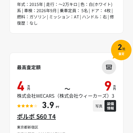
年式：2015年 | 走行：～2万キロ | 色：白(ホワイト)
系 | 車検：2026年9月 | 乗車定員： 5名 | ドア： 4枚 |
燃料：ガソリン | ミッション：AT | ハンドル：右 | 修
復歴：なし
2
社
査定
最高査定額
4
9
万
万
～
円
円
株式会社WECARS（株式会社ウィーカーズ）3
装備
3.9
写真
情報
PT
ボルボ S60 T4
東京都新宿区