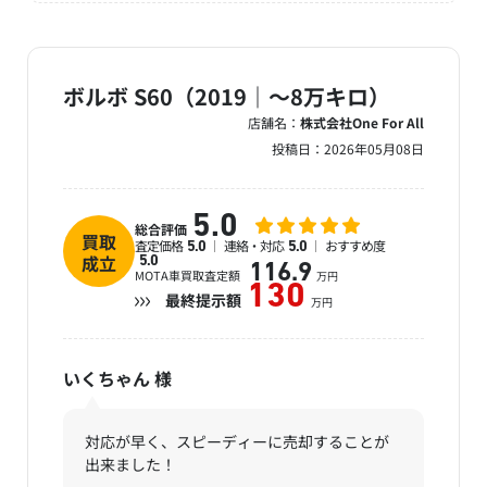
ボルボ S60（2019｜～8万キロ）
店舗名：
株式会社One For All
投稿日：
2026年05月08日
5.0
総合評価
買取
査定価格
連絡・対応
おすすめ度
5.0
5.0
成立
5.0
116.9
MOTA車買取査定額
万円
130
最終提示額
万円
いくちゃん
様
対応が早く、スピーディーに売却することが
出来ました！