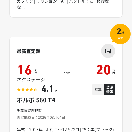
ガソリン | ミッション：AT | ハンドル：右 | 修復歴：
なし
2
社
査定
最高査定額
16
20
万
万
～
円
円
ネクステージ
装備
4.1
写真
情報
PT
ボルボ S60 T4
千葉県習志野市
査定依頼日：2026年03月04日
年式：2013年 | 走行：～12万キロ | 色：黒(ブラック)