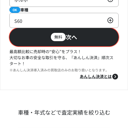
車種
必須
OK
S60
次へ
無料
最高額比較に売却時の“安心”をプラス！
大切なお車の安全な取引を守る、『あんしん決済』順次ス
タート！
※あんしん決済導入済みの買取店のみのお取り扱いとなります。
あんしん決済とは
車種・年式などで査定実績を絞り込む