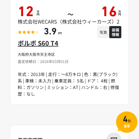
12
16
万
万
～
円
円
株式会社WECARS（株式会社ウィーカーズ）2
装備
3.9
写真
情報
PT
ボルボ S60 T4
大阪府大阪市天王寺区
査定依頼日：2026年03月01日
年式：2013年 | 走行：～8万キロ | 色：黒(ブラック)
系 | 車検：未入力 | 乗車定員： 5名 | ドア： 4枚 | 燃
料：ガソリン | ミッション：AT | ハンドル：右 | 修復
歴：なし
4
社
査定