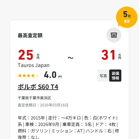
5
社
査定
最高査定額
25
31
万
万
～
円
円
Tauros Japan
装備
4.0
写真
情報
PT
ボルボ S60 T4
千葉県千葉市美浜区
査定依頼日：2026年03月18日
年式：2015年 | 走行：～4万キロ | 色：白(ホワイト)
系 | 車検：2026年9月 | 乗車定員： 5名 | ドア： 4枚 |
燃料：ガソリン | ミッション：AT | ハンドル：右 | 修
復歴：なし