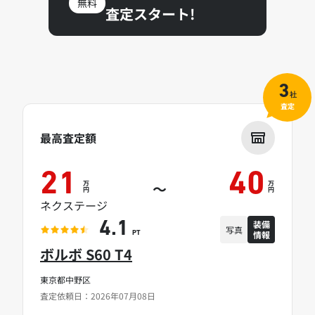
無料
査定スタート!
3
社
査定
最高査定額
21
40
万
万
～
円
円
ネクステージ
装備
4.1
写真
情報
PT
ボルボ S60 T4
東京都中野区
査定依頼日：2026年07月08日