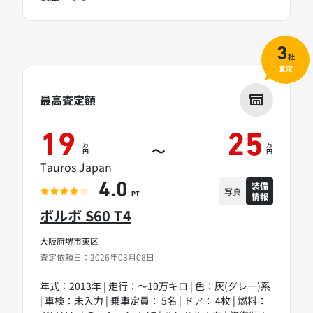
3
社
査定
最高査定額
19
25
万
万
～
円
円
Tauros Japan
装備
4.0
写真
情報
PT
ボルボ S60 T4
大阪府堺市東区
査定依頼日：2026年03月08日
年式：2013年 | 走行：～10万キロ | 色：灰(グレー)系
| 車検：未入力 | 乗車定員： 5名 | ドア： 4枚 | 燃料：