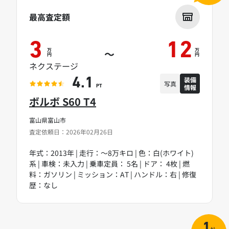
最高査定額
3
12
万
万
～
円
円
ネクステージ
装備
4.1
写真
情報
PT
ボルボ S60 T4
富山県富山市
査定依頼日：2026年02月26日
年式：2013年 | 走行：～8万キロ | 色：白(ホワイト)
系 | 車検：未入力 | 乗車定員： 5名 | ドア： 4枚 | 燃
料：ガソリン | ミッション：AT | ハンドル：右 | 修復
歴：なし
1