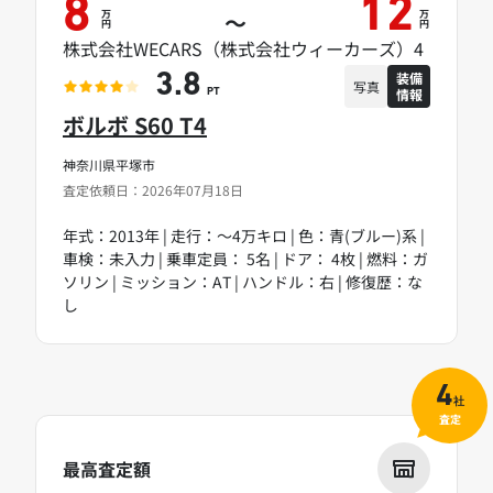
8
12
万
万
～
円
円
株式会社WECARS（株式会社ウィーカーズ）4
装備
3.8
写真
情報
PT
ボルボ S60 T4
神奈川県平塚市
査定依頼日：2026年07月18日
年式：2013年 | 走行：～4万キロ | 色：青(ブルー)系 |
車検：未入力 | 乗車定員： 5名 | ドア： 4枚 | 燃料：ガ
ソリン | ミッション：AT | ハンドル：右 | 修復歴：な
し
4
社
査定
最高査定額