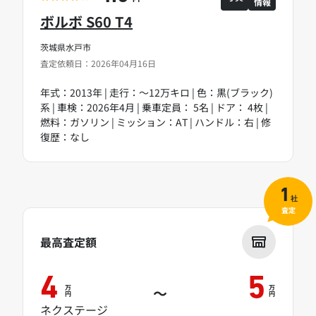
情報
PT
ボルボ S60 T4
茨城県水戸市
査定依頼日：2026年04月16日
年式：2013年 | 走行：～12万キロ | 色：黒(ブラック)
系 | 車検：2026年4月 | 乗車定員： 5名 | ドア： 4枚 |
燃料：ガソリン | ミッション：AT | ハンドル：右 | 修
復歴：なし
1
社
査定
最高査定額
4
5
万
万
～
円
円
ネクステージ