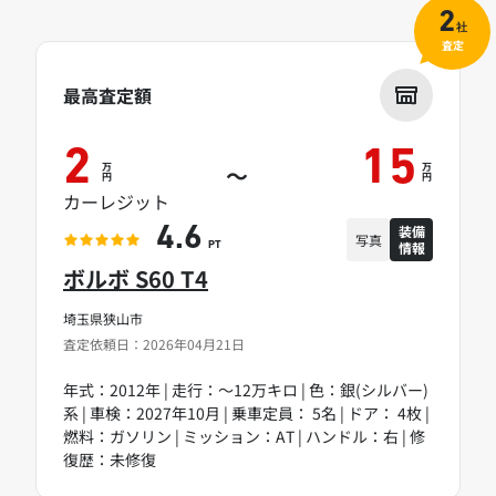
2
社
査定
最高査定額
2
15
万
万
～
円
円
カーレジット
装備
4.6
写真
情報
PT
ボルボ S60 T4
埼玉県狭山市
査定依頼日：2026年04月21日
年式：2012年 | 走行：～12万キロ | 色：銀(シルバー)
系 | 車検：2027年10月 | 乗車定員： 5名 | ドア： 4枚 |
燃料：ガソリン | ミッション：AT | ハンドル：右 | 修
復歴：未修復