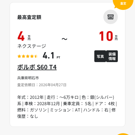
査定
最高査定額
4
10
万
万
～
円
円
ネクステージ
装備
4.1
写真
情報
PT
ボルボ S60 T4
兵庫県明石市
査定依頼日：2026年04月27日
年式：2012年 | 走行：～6万キロ | 色：銀(シルバー)
系 | 車検：2028年12月 | 乗車定員： 5名 | ドア： 4枚 |
燃料：ガソリン | ミッション：AT | ハンドル：右 | 修
復歴：なし