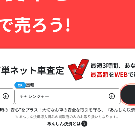
で売ろう!
最短3時間、あ
簡単ネット車査定
最高額
を
WEB
で
車種
必須
OK
チャレンジャー
時の“安心”をプラス！
大切なお車の安全な取引を守る、『あんしん決済
※あんしん決済導入済みの買取店のみのお取り扱いとなります。
あんしん決済とは