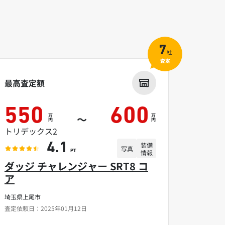
7
社
査定
最高査定額
550
600
万
万
～
円
円
トリデックス2
装備
4.1
写真
情報
PT
ダッジ チャレンジャー SRT8 コ
ア
埼玉県上尾市
査定依頼日：2025年01月12日