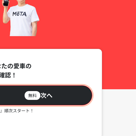
なたの愛車の
確認！
次へ
無料
』順次スタート！