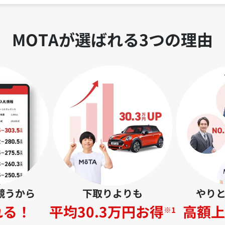
MOTAが選ばれる3つの理由
競うから
下取りよりも
やり
れる！
平均30.3万円お得
高額上
※1