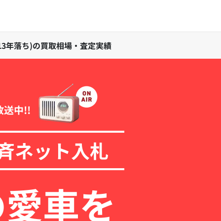
式(13年落ち)の買取相場・査定実績
放送中!!
斉ネット入札
の愛車を