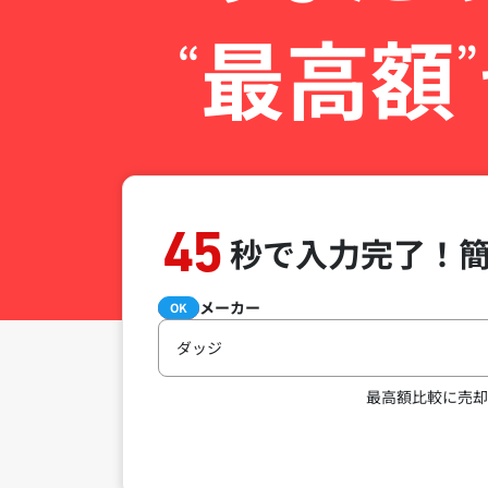
最高額
“
”
45
秒で入力完了！
メーカー
必須
OK
ダッジ
最高額比較に売却