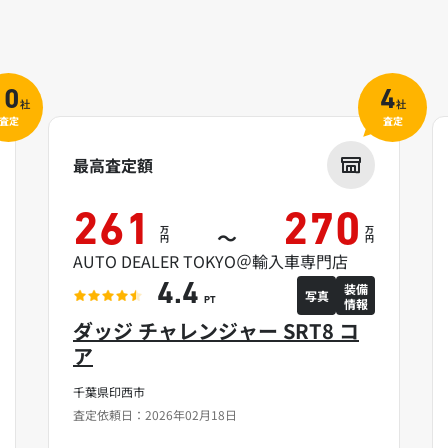
10
4
社
社
査定
査定
最高査定額
261
270
万
万
～
円
円
AUTO DEALER TOKYO＠輸入車専門店
装備
4.4
写真
情報
PT
ダッジ チャレンジャー SRT8 コ
ア
千葉県印西市
査定依頼日：2026年02月18日