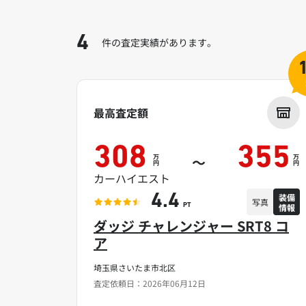
4
件の査定実績があります。
最高査定額
308
355
万
万
～
円
円
カーハイエスト
装備
4.4
写真
情報
PT
ダッジ チャレンジャー SRT8 コ
ア
埼玉県さいたま市北区
査定依頼日：2026年06月12日