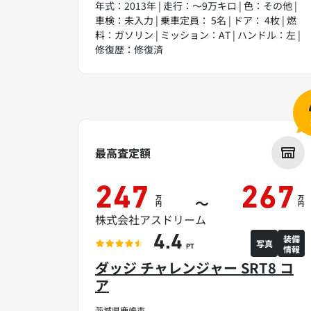
年式：2013年 | 走行：～9万キロ | 色：その他 |
車検：未入力 | 乗車定員： 5名 | ドア： 4枚 | 燃
料：ガソリン | ミッション：AT | ハンドル：左 |
修復歴：修復済
最高査定額
247
267
万
万
～
円
円
株式会社アスドリーム
装備
4.4
写真
情報
PT
ダッジ チャレンジャー SRT8 コ
ア
茨城県鹿嶋市