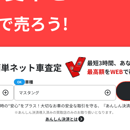
で売ろう!
最短3時間、あ
簡単ネット車査定
最高額
を
WEB
で
車種
必須
OK
マスタング
時の“安心”をプラス！
大切なお車の安全な取引を守る、『あんしん決済
※あんしん決済導入済みの買取店のみのお取り扱いとなります。
あんしん決済とは