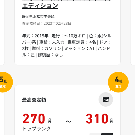
エディション
静岡県浜松市中央区
査定依頼日：2023年02月28日
年式：2015年 | 走行：～10万キロ | 色：銀(シル
バー)系 | 車検：未入力 | 乗車定員： 4名 | ドア：
2枚 | 燃料：ガソリン | ミッション：AT | ハンド
ル：左 | 修復歴：なし
5
4
社
社
査定
査定
最高査定額
270
310
万
万
～
円
円
トップランク