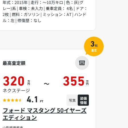
年式：2015年 | 走行：～10万キロ | 色：灰(グ
レー)系 | 車検：未入力 | 乗車定員： 4名 | ドア：
2枚 | 燃料：ガソリン | ミッション：AT | ハンド
ル：左 | 修復歴：なし
3
社
査定
最高査定額
320
355
万
万
～
円
円
ネクステージ
装備
4.1
写真
情報
PT
フォード マスタング 50イヤーズ
エディション
山梨県甲斐市