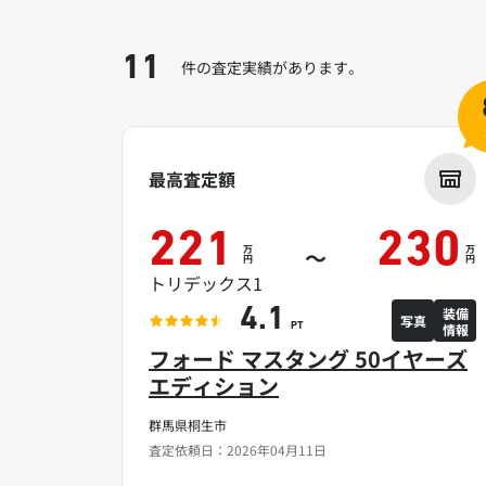
11
件の査定実績があります。
最高査定額
221
230
万
万
～
円
円
トリデックス1
装備
4.1
写真
情報
PT
フォード マスタング 50イヤーズ
エディション
群馬県桐生市
査定依頼日：2026年04月11日