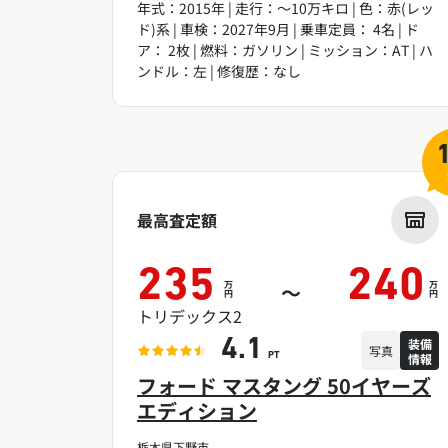
年式：2015年 | 走行：～10万キロ | 色：赤(レッ
ド)系 | 車検：2027年9月 | 乗車定員： 4名 | ド
ア： 2枚 | 燃料：ガソリン | ミッション：AT | ハ
ンドル：左 | 修復歴：なし
最高査定額
235
240
万
万
～
円
円
トリデックス2
装備
4.1
写真
情報
PT
フォード マスタング 50イヤーズ
エディション
栃木県下野市