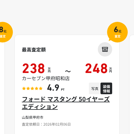
8
6
社
社
査定
査定
最高査定額
238
248
万
万
～
円
円
カーセブン甲府昭和店
装備
4.9
写真
情報
PT
フォード マスタング 50イヤーズ
エディション
山梨県甲府市
査定依頼日：2026年02月06日