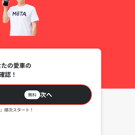
なたの愛車の
確認！
次へ
無料
』順次スタート！