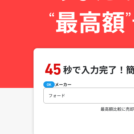
最高額
“
”
45
秒で入力完了！
メーカー
必須
OK
フォード
最高額比較に売却