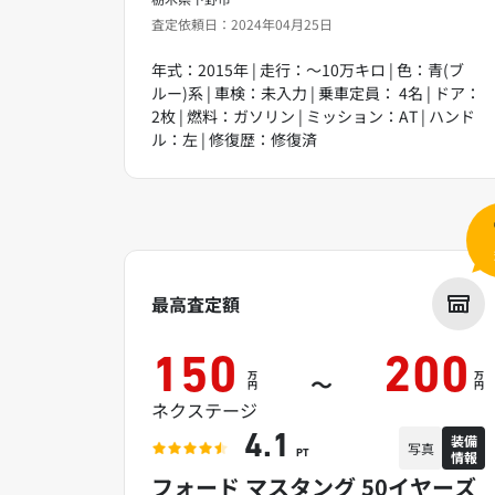
査定依頼日：2024年04月25日
年式：2015年 | 走行：～10万キロ | 色：青(ブ
ルー)系 | 車検：未入力 | 乗車定員： 4名 | ドア：
2枚 | 燃料：ガソリン | ミッション：AT | ハンド
ル：左 | 修復歴：修復済
最高査定額
150
200
万
万
～
円
円
ネクステージ
装備
4.1
写真
情報
PT
フォード マスタング 50イヤーズ