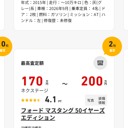
年式：2015年 | 走行：～10万キロ | 色：灰(グ
レー)系 | 車検：2026年9月 | 乗車定員： 4名 | ド
ア： 2枚 | 燃料：ガソリン | ミッション：AT | ハ
ンドル：左 | 修復歴：未修復
10
2
社
社
査定
査定
最高査定額
170
200
万
万
～
円
円
ネクステージ
装備
4.1
写真
情報
PT
フォード マスタング 50イヤーズ
エディション
沖縄県沖縄市