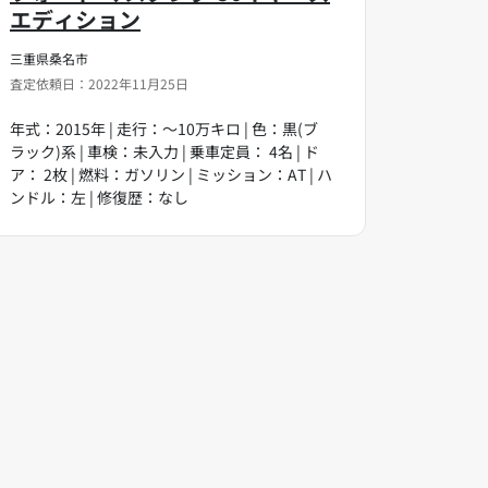
エディション
三重県桑名市
査定依頼日：2022年11月25日
年式：2015年 | 走行：～10万キロ | 色：黒(ブ
ラック)系 | 車検：未入力 | 乗車定員： 4名 | ド
ア： 2枚 | 燃料：ガソリン | ミッション：AT | ハ
ンドル：左 | 修復歴：なし