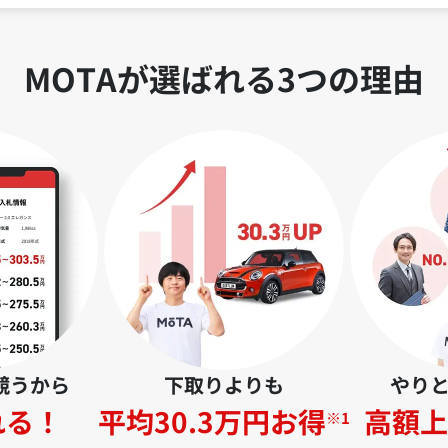
MOTAが選ばれる3つの理由
競うから
下取りよりも
やり
れる！
平均30.3万円お得
高額上
※1