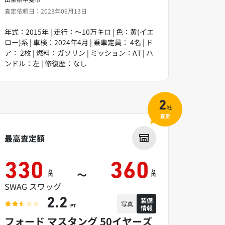
査定依頼日：2023年06月13日
年式：2015年 | 走行：～10万キロ | 色：黄(イエ
ロー)系 | 車検：2024年4月 | 乗車定員： 4名 | ド
ア： 2枚 | 燃料：ガソリン | ミッション：AT | ハ
ンドル：左 | 修復歴：なし
2
社
査定
最高査定額
330
360
万
万
～
円
円
SWAG スワッグ
装備
2.2
写真
情報
PT
フォード マスタング 50イヤーズ