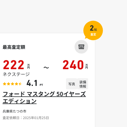
2
社
査定
最高査定額
222
240
万
万
～
円
円
ネクステージ
装備
4.1
写真
情報
PT
フォード マスタング 50イヤーズ
エディション
兵庫県たつの市
査定依頼日：2025年01月25日