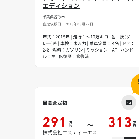
エディション
千葉県香取市
査定依頼日：2023年03月22日
年式：2015年 | 走行：～10万キロ | 色：灰(グ
レー)系 | 車検：未入力 | 乗車定員： 4名 | ドア：
2枚 | 燃料：ガソリン | ミッション：AT | ハンド
ル：左 | 修復歴：修復済
最高査定額
291
313
万
万
～
円
円
株式会社エスティーエス