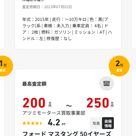
査定依頼日：2023年07月02日
年式：2015年 | 走行：～10万キロ | 色：黒(ブ
ラック)系 | 車検：未入力 | 乗車定員： 4名 | ド
ア： 2枚 | 燃料：ガソリン | ミッション：AT | ハ
ンドル：左 | 修復歴：なし
1
2
社
社
査定
査定
最高査定額
200
250
万
万
～
円
円
アツミモータース買取事業部
装備
4.2
写真
情報
PT
フォード マスタング 50イヤーズ