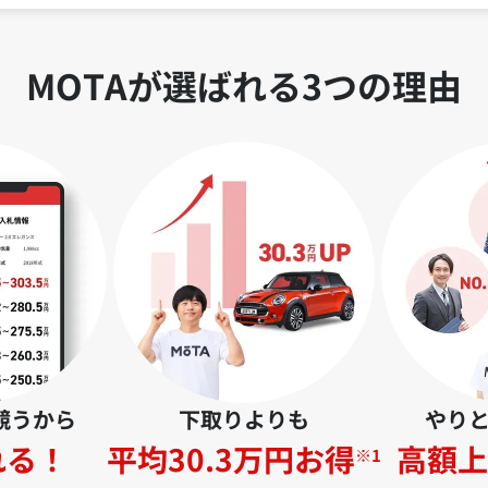
MOTAが選ばれる3つの理由
競うから
下取りよりも
やり
れる！
平均30.3万円お得
高額上
※1