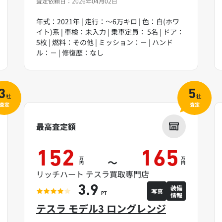
査定依頼日：2026年04月02日
年式：2021年 | 走行：～6万キロ | 色：白(ホワ
イト)系 | 車検：未入力 | 乗車定員： 5名 | ドア：
5枚 | 燃料：その他 | ミッション：－ | ハンド
ル：－ | 修復歴：なし
3
5
社
社
査定
査定
最高査定額
152
165
万
万
～
円
円
リッチハート テスラ買取専門店
装備
3.9
写真
情報
PT
テスラ モデル3 ロングレンジ