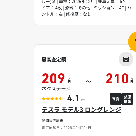
ルー)系 | 車検：2026年12月 | 乗車定員： 5名 |
ドア： 4枚 | 燃料：その他 | ミッション：AT | ハ
ンドル：右 | 修復歴：なし
最高査定額
209
210
万
万
～
円
円
ネクステージ
装備
4.1
写真
情報
PT
テスラ モデル3 ロングレンジ
愛知県西尾市
査定依頼日：2026年04月24日