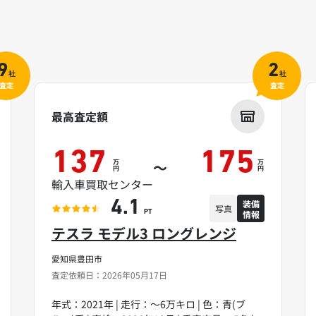
9
2
社
社
査定
査定
最高査定額
137
175
万
万
～
円
円
輸入車買取センター
装備
4.1
写真
情報
PT
テスラ モデル3 ロングレンジ
愛知県豊田市
査定依頼日：2026年05月17日
年式：2021年 | 走行：～6万キロ | 色：青(ブ