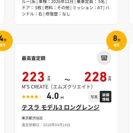
ルー)系 | 車検：2026年12月 | 乗車定員： 5名 |
ドア： 5枚 | 燃料：その他 | ミッション：AT | ハ
ンドル：右 | 修復歴：なし
4
8
社
社
査定
査定
最高査定額
223
228
万
万
～
円
円
M'S CREATE（エムズクリエイト）
装備
4.0
写真
情報
PT
テスラ モデル3 ロングレンジ
東京都渋谷区
査定依頼日：2026年04月14日