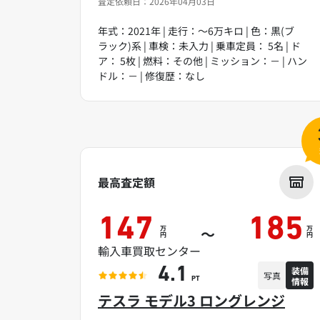
査定依頼日：2026年04月03日
年式：2021年 | 走行：～6万キロ | 色：黒(ブ
ラック)系 | 車検：未入力 | 乗車定員： 5名 | ド
ア： 5枚 | 燃料：その他 | ミッション：－ | ハン
ドル：－ | 修復歴：なし
最高査定額
147
185
万
万
～
円
円
輸入車買取センター
装備
4.1
写真
情報
PT
テスラ モデル3 ロングレンジ