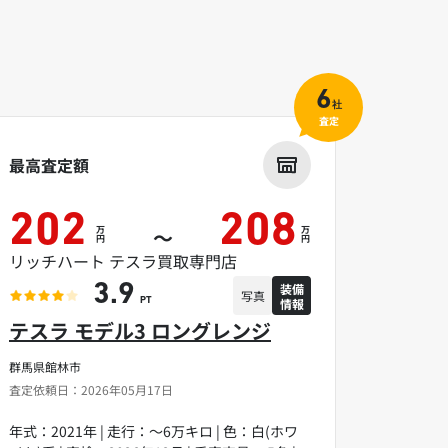
6
社
査定
最高査定額
202
208
万
万
～
円
円
リッチハート テスラ買取専門店
装備
3.9
写真
情報
PT
テスラ モデル3 ロングレンジ
群馬県館林市
査定依頼日：2026年05月17日
年式：2021年 | 走行：～6万キロ | 色：白(ホワ