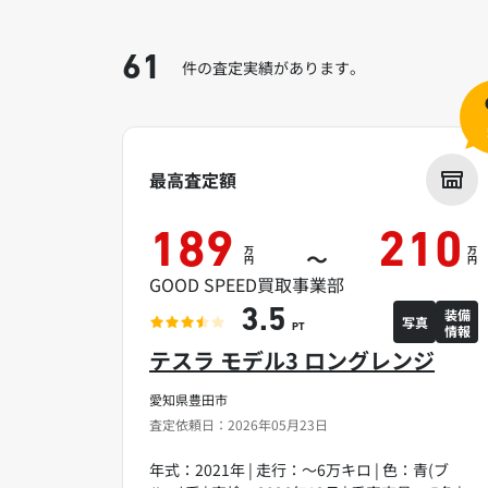
61
件の査定実績があります。
最高査定額
189
210
万
万
～
円
円
GOOD SPEED買取事業部
装備
3.5
写真
情報
PT
テスラ モデル3 ロングレンジ
愛知県豊田市
査定依頼日：2026年05月23日
年式：2021年 | 走行：～6万キロ | 色：青(ブ