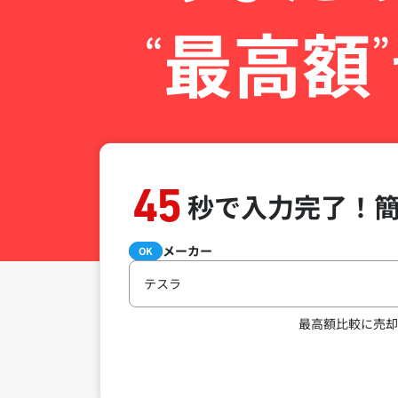
最高額
“
”
45
秒で入力完了！
メーカー
必須
OK
テスラ
最高額比較に売却