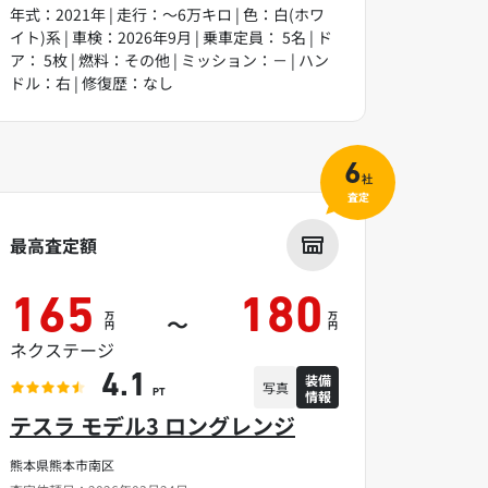
年式：2021年 | 走行：～6万キロ | 色：白(ホワ
イト)系 | 車検：2026年9月 | 乗車定員： 5名 | ド
ア： 5枚 | 燃料：その他 | ミッション：－ | ハン
ドル：右 | 修復歴：なし
6
社
査定
最高査定額
165
180
万
万
～
円
円
ネクステージ
装備
4.1
写真
情報
PT
テスラ モデル3 ロングレンジ
熊本県熊本市南区