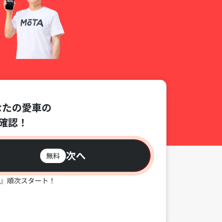
なたの愛車の
確認！
次へ
無料
』順次スタート！