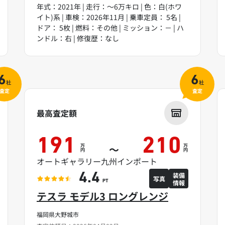
年式：2021年 | 走行：～6万キロ | 色：白(ホワ
イト)系 | 車検：2026年11月 | 乗車定員： 5名 |
ドア： 5枚 | 燃料：その他 | ミッション：－ | ハ
ンドル：右 | 修復歴：なし
6
6
社
社
査定
査定
最高査定額
191
210
万
万
～
円
円
オートギャラリー九州インポート
装備
4.4
写真
情報
PT
テスラ モデル3 ロングレンジ
福岡県大野城市