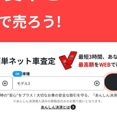
で売ろう!
最短3時間、あ
簡単ネット車査定
最高額
を
WEB
で
車種
必須
OK
モデル3
時の“安心”をプラス！
大切なお車の安全な取引を守る、『あんしん決済
※あんしん決済導入済みの買取店のみのお取り扱いとなります。
あんしん決済とは