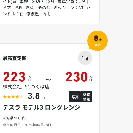
イト)系 | 車検：2026年12月 | 乗車定員： 5名 |
ドア： 5枚 | 燃料：その他 | ミッション：AT | ハ
ンドル：右 | 修復歴：なし
8
社
査定
最高査定額
223
230
万
万
～
円
円
株式会社TSCつくば店
装備
3.8
写真
情報
PT
テスラ モデル3 ロングレンジ
茨城県つくば市
査定依頼日：2026年04月08日