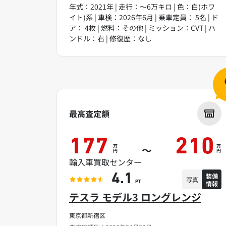
年式：2021年 | 走行：～6万キロ | 色：白(ホワ
イト)系 | 車検：2026年6月 | 乗車定員： 5名 | ド
ア： 4枚 | 燃料：その他 | ミッション：CVT | ハ
ンドル：右 | 修復歴：なし
最高査定額
177
210
万
万
～
円
円
輸入車買取センター
装備
4.1
写真
情報
PT
テスラ モデル3 ロングレンジ
東京都新宿区