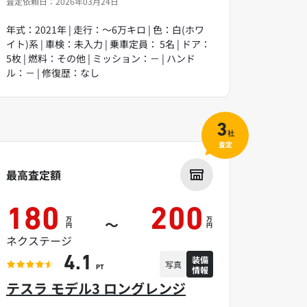
査定依頼日：2026年03月24日
年式：2021年 | 走行：～6万キロ | 色：白(ホワ
イト)系 | 車検：未入力 | 乗車定員： 5名 | ドア：
5枚 | 燃料：その他 | ミッション：－ | ハンド
ル：－ | 修復歴：なし
3
社
査定
最高査定額
180
200
万
万
～
円
円
ネクステージ
装備
4.1
写真
情報
PT
テスラ モデル3 ロングレンジ