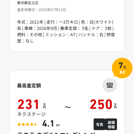
東京都足立区
査定依頼日：2026年07月22日
年式：2021年 | 走行：～3万キロ | 色：白(ホワイト)
系 | 車検：2026年9月 | 乗車定員： 5名 | ドア： 5枚 |
燃料：その他 | ミッション：AT | ハンドル：右 | 修復
歴：なし
7
社
査定
最高査定額
231
250
万
万
～
円
円
ネクステージ
装備
4.1
写真
情報
PT