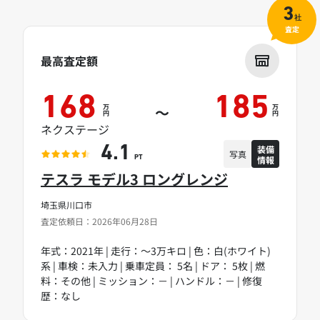
3
社
査定
最高査定額
168
185
万
万
～
円
円
ネクステージ
装備
4.1
写真
情報
PT
テスラ モデル3 ロングレンジ
埼玉県川口市
査定依頼日：2026年06月28日
年式：2021年 | 走行：～3万キロ | 色：白(ホワイト)
系 | 車検：未入力 | 乗車定員： 5名 | ドア： 5枚 | 燃
料：その他 | ミッション：－ | ハンドル：－ | 修復
歴：なし