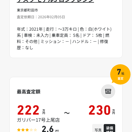
東京都町田市
査定依頼日：2026年02月05日
年式：2021年 | 走行：～3万キロ | 色：白(ホワイト)
系 | 車検：未入力 | 乗車定員： 5名 | ドア： 5枚 | 燃
料：その他 | ミッション：－ | ハンドル：－ | 修復
歴：なし
7
社
査定
最高査定額
222
230
万
万
～
円
円
ガリバー17号上尾店
装備
2.6
写真
PT