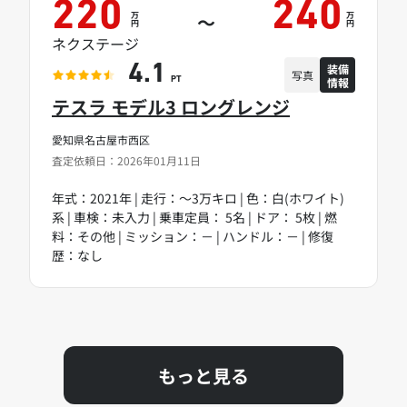
220
240
万
万
～
円
円
ネクステージ
装備
4.1
写真
情報
PT
テスラ モデル3 ロングレンジ
愛知県名古屋市西区
査定依頼日：2026年01月11日
年式：2021年 | 走行：～3万キロ | 色：白(ホワイト)
系 | 車検：未入力 | 乗車定員： 5名 | ドア： 5枚 | 燃
料：その他 | ミッション：－ | ハンドル：－ | 修復
歴：なし
もっと見る