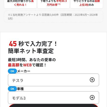
最大20社が競うから
高
下取りよりも
平均30.3
やりとりするのは
高額
※1
く売れる！
万円お得
上位3社
のみ
※1 当社実施アンケートより 回答数3,645件（回答期間：2023年6月～2024年
5月）
秒で入力完了！
45
簡単ネット車査定
最短3時間、あなたの愛車の
最高額
を
WEB
で確認！
メーカー
必須
OK
テスラ
車種
必須
OK
モデル3