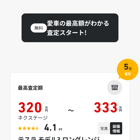
愛車の最高額がわかる
無料
査定スタート!
5
社
査定
最高査定額
320
333
万
万
～
円
円
ネクステージ
装備
4.1
写真
情報
PT
テスラ モデル3 ロングレンジ