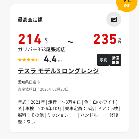
社
査定
最高査定額
214
235
万
万
～
円
円
ガリバー363尾張旭店
装備
4.4
写真
情報
PT
テスラ モデル3 ロングレンジ
愛知県日進市
査定依頼日：2026年02月23日
年式：2021年 | 走行：～3万キロ | 色：白(ホワイト)
系 | 車検：2026年10月 | 乗車定員： 5名 | ドア： 5枚 |
燃料：その他 | ミッション：－ | ハンドル：－ | 修復
歴：なし