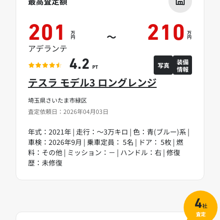
最高査定額
201
210
万
万
～
円
円
アデランテ
装備
4.2
写真
情報
PT
テスラ モデル3 ロングレンジ
埼玉県さいたま市緑区
査定依頼日：2026年04月03日
年式：2021年 | 走行：～3万キロ | 色：青(ブルー)系 |
車検：2026年9月 | 乗車定員： 5名 | ドア： 5枚 | 燃
料：その他 | ミッション：－ | ハンドル：右 | 修復
歴：未修復
4
社
査定