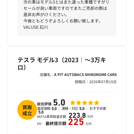
次の車はモデル3とはまた違った車種ですがリ
セールが良い車両ですのでまたご売却の際は
是非お声がけください。
今後ともどうぞよろしくお願い致します。
VALUSE 石川
テスラ モデル3（2023｜～3万キ
ロ）
店舗名：
A PIT AUTOBACS SHINONOME CARS
投稿日：
2026年07月19日
5.0
総合評価
買取
査定価格
連絡・対応
おすすめ度
5.0
5.0
成立
5.0
223.8
MOTA車買取査定額
万円
225
最終提示額
万円