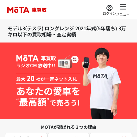
ログイン
メニュー
モデル3(テスラ) ロングレンジ 2021年式(5年落ち) 3万
キロ以下の買取相場・査定実績
ラジオCM 放送中!!
最大
20
社が一斉ネット入札
あなたの愛車を
最高額
“
”
で売ろう!
MOTAが選ばれる３つの理由