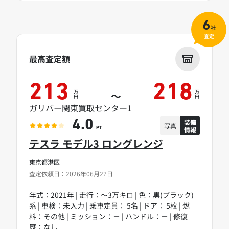
6
社
査定
最高査定額
213
218
万
万
～
円
円
ガリバー関東買取センター1
装備
4.0
写真
情報
PT
テスラ モデル3 ロングレンジ
東京都港区
査定依頼日：2026年06月27日
年式：2021年 | 走行：～3万キロ | 色：黒(ブラック)
系 | 車検：未入力 | 乗車定員： 5名 | ドア： 5枚 | 燃
料：その他 | ミッション：－ | ハンドル：－ | 修復
歴：なし