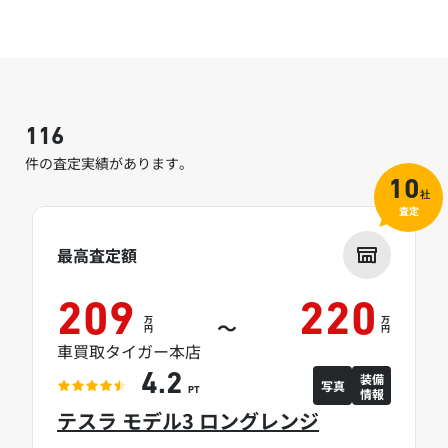
116
件の査定実績があります。
10
社
査定
最高査定額
209
220
万
万
～
円
円
車買取タイガー本店
装備
4.2
写真
情報
PT
テスラ モデル3 ロングレンジ