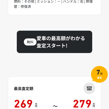
燃料：その他 | ミッション：－ | ハンドル：右 | 修復
歴：修復済
愛車の最高額がわかる
無料
査定スタート!
7
社
査定
最高査定額
269
279
万
万
～
円
円