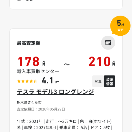
5
社
査定
最高査定額
178
210
万
万
～
円
円
輸入車買取センター
装備
4.1
写真
情報
PT
テスラ モデル3 ロングレンジ
栃木県さくら市
査定依頼日：2026年05月29日
年式：2021年 | 走行：～3万キロ | 色：白(ホワイト)
系 | 車検：2027年8月 | 乗車定員： 5名 | ドア： 5枚 |