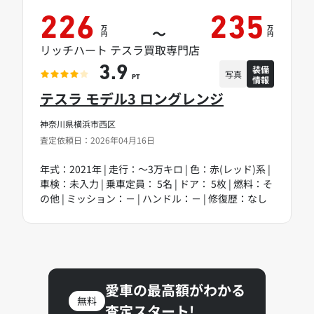
226
235
万
万
～
円
円
リッチハート テスラ買取専門店
装備
3.9
写真
情報
PT
テスラ モデル3 ロングレンジ
神奈川県横浜市西区
査定依頼日：2026年04月16日
年式：2021年 | 走行：～3万キロ | 色：赤(レッド)系 |
車検：未入力 | 乗車定員： 5名 | ドア： 5枚 | 燃料：そ
の他 | ミッション：－ | ハンドル：－ | 修復歴：なし
愛車の最高額がわかる
無料
査定スタート!