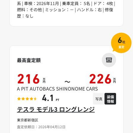
系 | 車検：2026年11月 | 乗車定員： 5名 | ドア： 4枚 |
燃料：その他 | ミッション：－ | ハンドル：右 | 修復
歴：なし
6
社
査定
最高査定額
216
226
万
万
～
円
円
A PIT AUTOBACS SHINONOME CARS
装備
4.1
写真
情報
PT
テスラ モデル3 ロングレンジ
東京都新宿区
査定依頼日：2026年04月12日