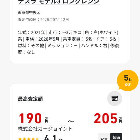
テスラ モデル3 ロングレンジ
東京都中央区
査定依頼日：2026年07月12日
年式：2021年 | 走行：～3万キロ | 色：白(ホワイト)
系 | 車検：2028年5月 | 乗車定員： 5名 | ドア： 5枚 |
燃料：その他 | ミッション：－ | ハンドル：右 | 修復
歴：なし
5
社
査定
最高査定額
190
205
万
万
～
円
円
株式会社カージョイント
装備
4.1
写真