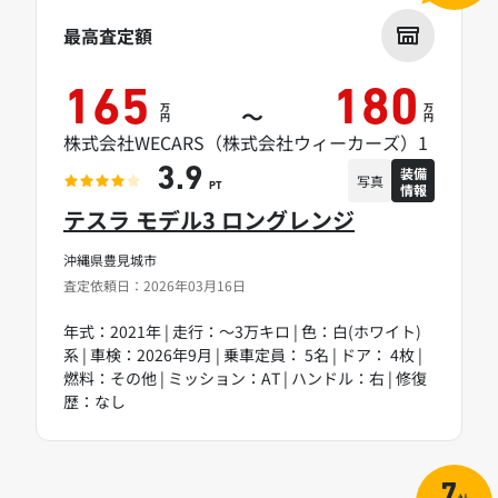
最高査定額
165
180
万
万
～
円
円
株式会社WECARS（株式会社ウィーカーズ）1
装備
3.9
写真
情報
PT
テスラ モデル3 ロングレンジ
沖縄県豊見城市
査定依頼日：2026年03月16日
年式：2021年 | 走行：～3万キロ | 色：白(ホワイト)
系 | 車検：2026年9月 | 乗車定員： 5名 | ドア： 4枚 |
燃料：その他 | ミッション：AT | ハンドル：右 | 修復
歴：なし
7