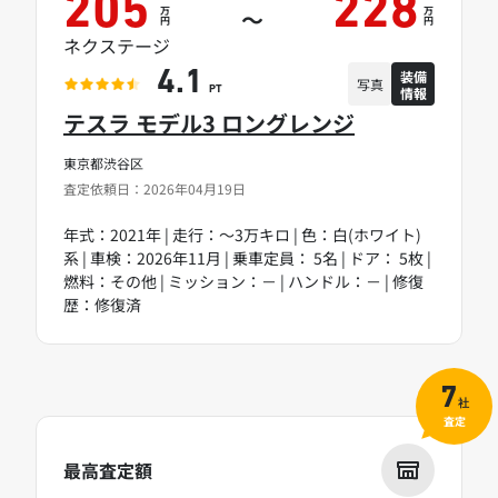
205
228
万
万
～
円
円
ネクステージ
装備
4.1
写真
情報
PT
テスラ モデル3 ロングレンジ
東京都渋谷区
査定依頼日：2026年04月19日
年式：2021年 | 走行：～3万キロ | 色：白(ホワイト)
系 | 車検：2026年11月 | 乗車定員： 5名 | ドア： 5枚 |
燃料：その他 | ミッション：－ | ハンドル：－ | 修復
歴：修復済
7
社
査定
最高査定額