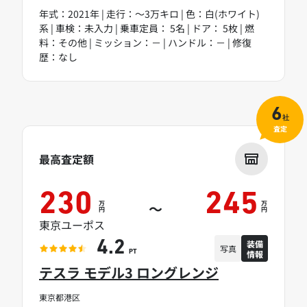
年式：2021年 | 走行：～3万キロ | 色：白(ホワイト)
系 | 車検：未入力 | 乗車定員： 5名 | ドア： 5枚 | 燃
料：その他 | ミッション：－ | ハンドル：－ | 修復
歴：なし
6
社
査定
最高査定額
230
245
万
万
～
円
円
東京ユーポス
装備
4.2
写真
情報
PT
テスラ モデル3 ロングレンジ
東京都港区