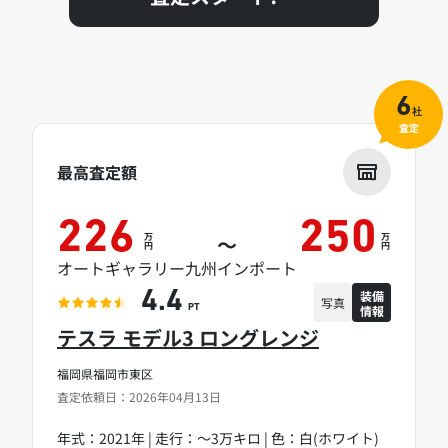
6
社
査定
最高査定額
226
250
万
万
～
円
円
オートギャラリー九州インポート
装備
4.4
写真
情報
PT
テスラ モデル3 ロングレンジ
福岡県福岡市東区
査定依頼日：2026年04月13日
年式：2021年 | 走行：～3万キロ | 色：白(ホワイト)