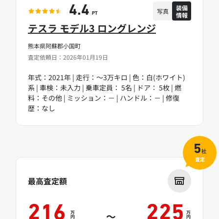
装備
4.4
写真
情報
PT
テスラ モデル3 ロングレンジ
熊本県阿蘇郡小国町
査定依頼日：2026年01月19日
年式：2021年 | 走行：～3万キロ | 色：白(ホワイト)
系 | 車検：未入力 | 乗車定員： 5名 | ドア： 5枚 | 燃
料：その他 | ミッション：－ | ハンドル：－ | 修復
歴：なし
5
社
査定
最高査定額
216
225
万
万
～
円
円