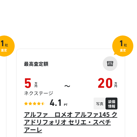
1
1
社
社
査定
査定
最高査定額
5
20
万
万
～
円
円
ネクステージ
装備
4.1
写真
情報
PT
アルファ ロメオ アルファ145 ク
アドリフォリオ セリエ・スペチ
アーレ