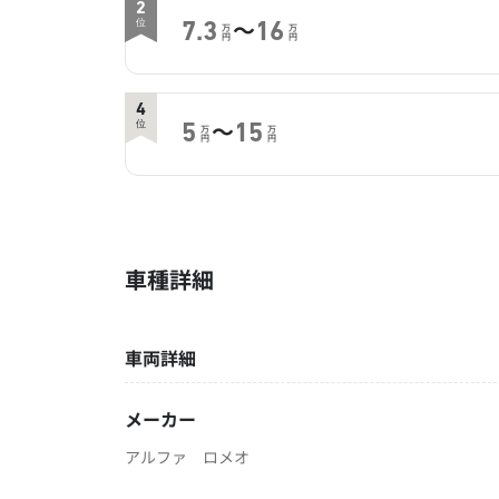
2
～
位
7.3
16
万
万
円
円
4
～
位
5
15
万
万
円
円
車種詳細
車両詳細
メーカー
アルファ ロメオ