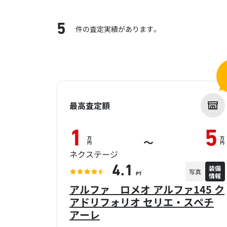
5
件の査定実績があります。
最高査定額
1
5
万
万
～
円
円
ネクステージ
装備
4.1
写真
情報
PT
アルファ ロメオ アルファ145 ク
アドリフォリオ セリエ・スペチ
アーレ