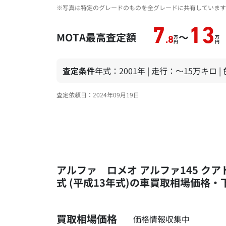
※写真は特定のグレードのものを全グレードに共有しています
7
13
MOTA最高査定額
～
万
万
.8
円
円
査定条件
年式：2001年 | 走行：～15万キロ 
査定依頼日：2024年09月19日
アルファ ロメオ アルファ145 クア
式 (平成13年式)の車買取相場価格
買取相場価格
価格情報収集中