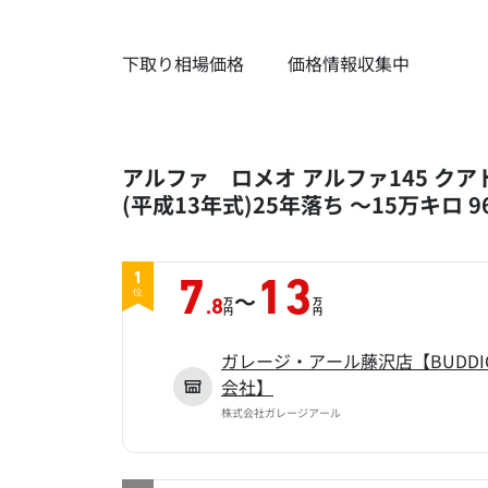
下取り相場価格
価格情報収集中
アルファ ロメオ アルファ145 クア
(平成13年式)25年落ち ～15万キロ 
1
7
13
～
位
万
万
.8
円
円
ガレージ・アール藤沢店【BUDD
会社】
株式会社ガレージアール