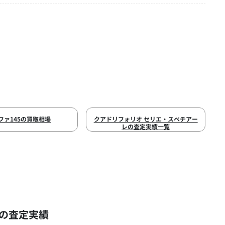
ファ145の買取相場
クアドリフォリオ セリエ・スペチアー
レの査定実績一覧
）の査定実績