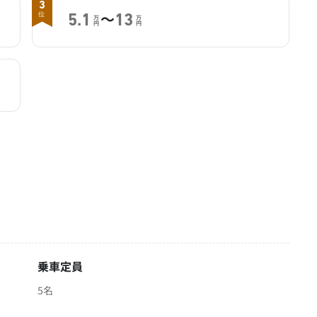
3
～
位
5.1
13
万
万
円
円
乗車定員
5名