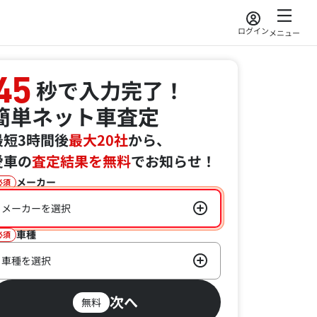
ログイン
メニュー
45
秒で入力完了！
簡単ネット車査定
最短3時間後
最大20社
から、
愛車の
査定結果を無料
でお知らせ！
メーカー
必須
メーカーを選択
車種
必須
車種を選択
次へ
無料