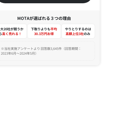
MOTAが選ばれる３つの理由
大20社が競うか
下取りよりも
平均
やりとりするのは
ら
高く売れる！
30.3万円お得
高額上位3社
のみ
※当社実施アンケートより 回答数3,645件（回答期間：
2023年6月～2024年5月）