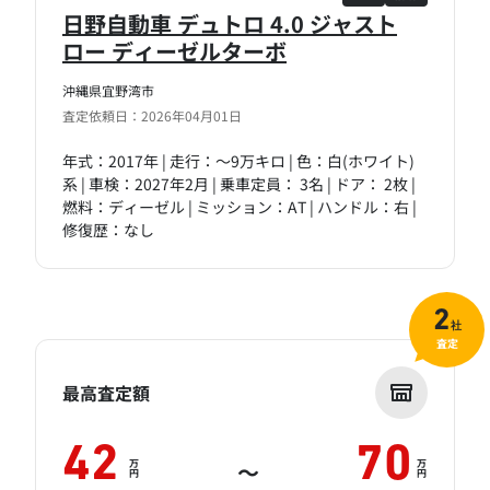
日野自動車 デュトロ 4.0 ジャスト
ロー ディーゼルターボ
沖縄県宜野湾市
査定依頼日：2026年04月01日
年式：2017年 | 走行：～9万キロ | 色：白(ホワイト)
系 | 車検：2027年2月 | 乗車定員： 3名 | ドア： 2枚 |
燃料：ディーゼル | ミッション：AT | ハンドル：右 |
修復歴：なし
2
社
査定
最高査定額
42
70
万
万
～
円
円