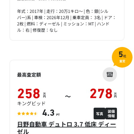
年式：2017年 | 走行：20万1キロ～ | 色：銀(シル
バー)系 | 車検：2026年12月 | 乗車定員： 3名 | ドア：
2枚 | 燃料：ディーゼル | ミッション：MT | ハンド
ル：右 | 修復歴：なし
5
社
査定
最高査定額
258
278
万
万
～
円
円
キングビッド
装備
4.3
写真
情報
PT
日野自動車 デュトロ 3.7 低床 ディー
ゼル