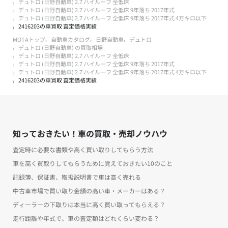
デュトロ (日野自動車) 2.7 ハイルーフ 全低床
デュトロ (日野自動車) 2.7 ハイルーフ 全低床 9年落ち 2017年式
デュトロ (日野自動車) 2.7 ハイルーフ 全低床 9年落ち 2017年式 4万キロ以下
2416203の車買取 査定価格実績
MOTAトップ
自動車カタログ
日野自動車
デュトロ
デュトロ (日野自動車) の買取相場
デュトロ (日野自動車) 2.7 ハイルーフ 全低床
デュトロ (日野自動車) 2.7 ハイルーフ 全低床 9年落ち 2017年式
デュトロ (日野自動車) 2.7 ハイルーフ 全低床 9年落ち 2017年式 4万キロ以下
2416203の車買取 査定価格実績
知っておきたい！車の買取・売却ノウハウ
査定時に必要な書類や高く買い取りしてもらう方法
車を高く買取りしてもらうために覚えておきたい10のこと
記録簿、保証書、取扱説明書で車は高く売れる
中古車市場で買い取り金額の高い車・メーカーはある？
ディーラーの下取りは本当に高く買い取ってもらえる？
走行距離や年式で、車の査定額はどれくらい変わる？