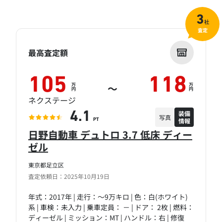
3
社
査定
最高査定額
105
118
万
万
～
円
円
ネクステージ
装備
4.1
写真
情報
PT
日野自動車 デュトロ 3.7 低床 ディー
ゼル
東京都足立区
査定依頼日：2025年10月19日
年式：2017年 | 走行：～9万キロ | 色：白(ホワイト)
系 | 車検：未入力 | 乗車定員： － | ドア： 2枚 | 燃料：
ディーゼル | ミッション：MT | ハンドル：右 | 修復