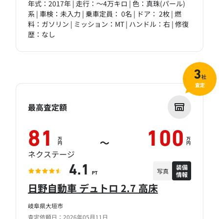
年式：2017年 | 走行：～4万キロ | 色：真珠(パール)
系 | 車検：未入力 | 乗車定員： 0名 | ドア： 2枚 | 燃
料：ガソリン | ミッション：MT | ハンドル：右 | 修復
歴：なし
3
社
査定
最高査定額
81
100
万
万
～
円
円
ネクステージ
装備
4.1
写真
情報
PT
日野自動車 デュトロ 2.7 高床
岐阜県大垣市
査定依頼日：2026年05月11日