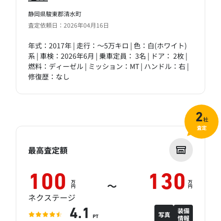
静岡県駿東郡清水町
査定依頼日：2026年04月16日
年式：2017年 | 走行：～5万キロ | 色：白(ホワイト)
系 | 車検：2026年6月 | 乗車定員： 3名 | ドア： 2枚 |
燃料：ディーゼル | ミッション：MT | ハンドル：右 |
修復歴：なし
2
社
査定
最高査定額
100
130
万
万
～
円
円
ネクステージ
装備
4.1
写真
情報
PT