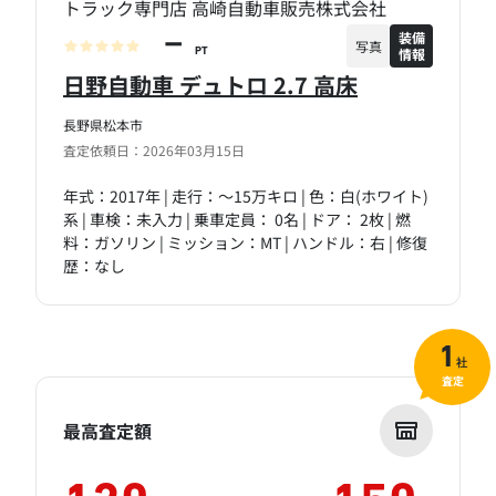
トラック専門店 高崎自動車販売株式会社
装備
－
写真
情報
PT
日野自動車 デュトロ 2.7 高床
長野県松本市
査定依頼日：2026年03月15日
年式：2017年 | 走行：～15万キロ | 色：白(ホワイト)
系 | 車検：未入力 | 乗車定員： 0名 | ドア： 2枚 | 燃
料：ガソリン | ミッション：MT | ハンドル：右 | 修復
歴：なし
1
社
査定
最高査定額