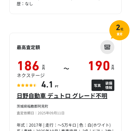
歴：なし
2
社
査定
最高査定額
186
190
万
万
～
円
円
ネクステージ
装備
4.1
写真
情報
PT
日野自動車 デュトロ グレード不明
茨城県稲敷郡阿見町
査定依頼日：2025年09月11日
年式：2017年 | 走行：～5万キロ | 色：白(ホワイト)
系 | 車検：2025年10月 | 乗車定員： 2名 | ドア： 2枚 |