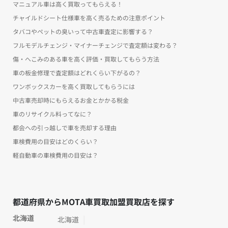
マニュアル車は高く買取ってもらえる！
チャイルドシート仕様車を高く売るための注意ポイント
タバコやペットの臭いって中古車査定に影響する？
フルモデルチェンジ・マイナーチェンジで査定額は変わる？
傷・へこみのある車を高く評価・買取してもらう方法
車の板金修理で査定額はどれくらい下がるの？
ワンボックスカーを高く買取してもらうには
中古車売却時にもらえるお金とかかる税金
車のリサイクル料ってなに？
都会への引っ越しで車を売却する理由
車検費用の目安はどのくらい？
軽自動車の車検費用の目安は？
都道府県からMOTA車買取加盟買取店を探す
北海道
北海道