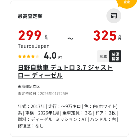
査定
最高査定額
299
325
万
万
～
円
円
Tauros Japan
装備
4.0
写真
情報
PT
日野自動車 デュトロ 3.7 ジャスト
ロー ディーゼル
東京都足立区
査定依頼日：2026年01月25日
年式：2017年 | 走行：～9万キロ | 色：白(ホワイト)
系 | 車検：2026年1月 | 乗車定員： 3名 | ドア： 2枚 |
燃料：ディーゼル | ミッション：AT | ハンドル：右 |
修復歴：なし