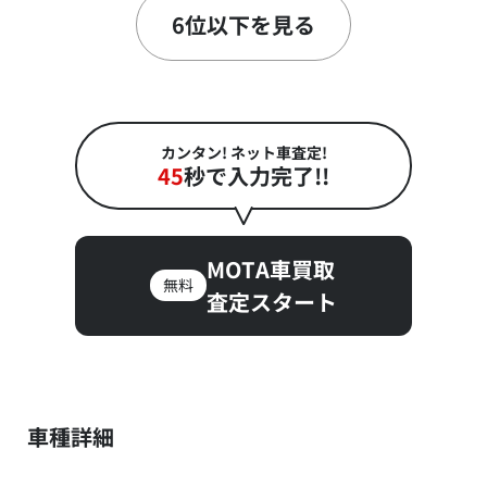
～
40
70
円
円
6位以下を見る
カンタン! ネット車査定!
45
秒で入力完了!!
MOTA車買取
無料
査定スタート
車種詳細