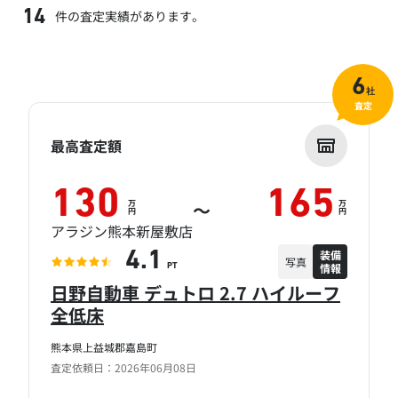
件の査定実績があります。
14
6
社
査定
最高査定額
130
165
万
万
～
円
円
アラジン熊本新屋敷店
装備
4.1
写真
情報
PT
日野自動車 デュトロ 2.7 ハイルーフ
全低床
熊本県上益城郡嘉島町
査定依頼日：2026年06月08日