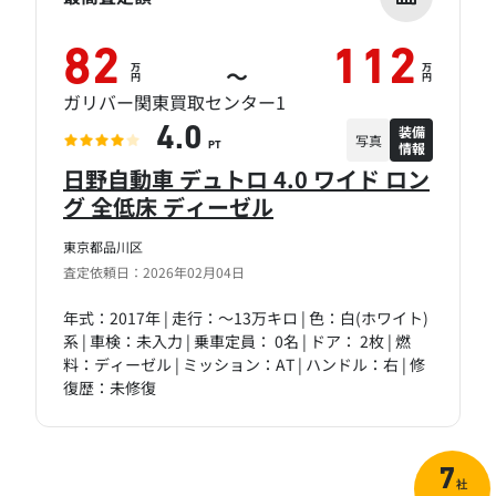
82
112
万
万
～
円
円
ガリバー関東買取センター1
装備
4.0
写真
情報
PT
日野自動車 デュトロ 4.0 ワイド ロン
グ 全低床 ディーゼル
東京都品川区
査定依頼日：2026年02月04日
年式：2017年 | 走行：～13万キロ | 色：白(ホワイト)
系 | 車検：未入力 | 乗車定員： 0名 | ドア： 2枚 | 燃
料：ディーゼル | ミッション：AT | ハンドル：右 | 修
復歴：未修復
7
社