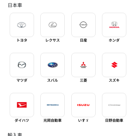
日本車
トヨタ
レクサス
日産
ホンダ
マツダ
スバル
三菱
スズキ
ダイハツ
光岡自動車
いすゞ
日野自動車
輸入車