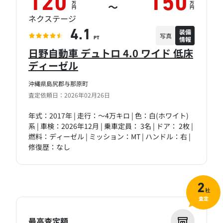
120
150
万
万
～
円
円
ネクステージ
装備
4.1
写真
情報
PT
日野自動車 デュトロ 4.0 ワイド 低床
ディーゼル
沖縄県島尻郡与那原町
査定依頼日：2026年02月26日
年式：2017年 | 走行：～4万キロ | 色：白(ホワイト)
系 | 車検：2026年12月 | 乗車定員： 3名 | ドア： 2枚 |
燃料：ディーゼル | ミッション：MT | ハンドル：右 |
修復歴：なし
2
社
査定
最高査定額