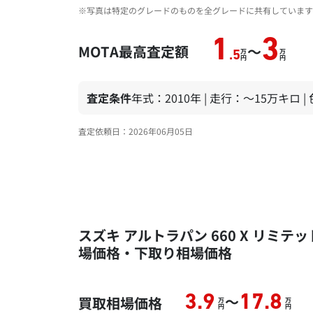
※写真は特定のグレードのものを全グレードに共有しています
1
3
MOTA最高査定額
～
万
万
.5
円
円
査定条件
年式：2010年 | 走行：～15万キロ 
査定依頼日：2026年06月05日
スズキ アルトラパン 660 X リミテッ
場価格・下取り相場価格
～
3.9
17.8
買取相場価格
万
万
円
円