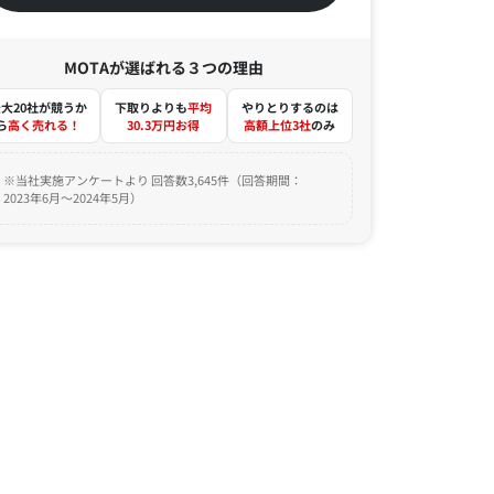
MOTAが選ばれる３つの理由
大20社が競うか
下取りよりも
平均
やりとりするのは
ら
高く売れる！
30.3万円お得
高額上位3社
のみ
※当社実施アンケートより 回答数3,645件（回答期間：
2023年6月～2024年5月）