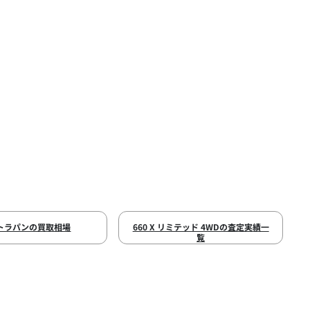
トラパンの買取相場
660 X リミテッド 4WDの査定実績一
覧