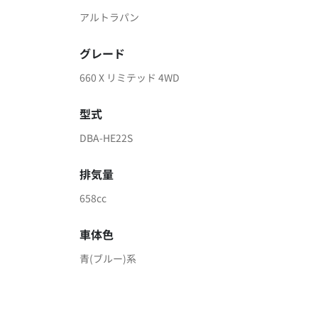
アルトラパン
グレード
660 X リミテッド 4WD
型式
DBA-HE22S
排気量
658cc
車体色
青(ブルー)系