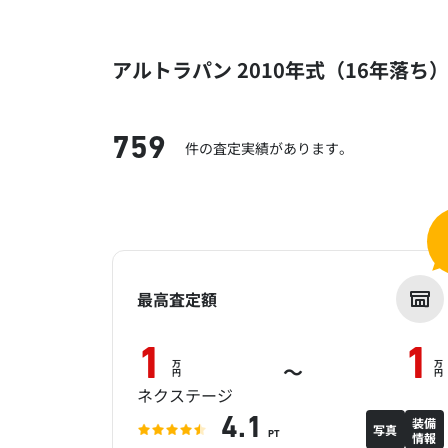
アルトラパン 2010年式（16年落ち
759
件の査定実績があります。
最高査定額
1
1
万
万
～
円
円
ネクステージ
装備
4.1
写真
情報
PT