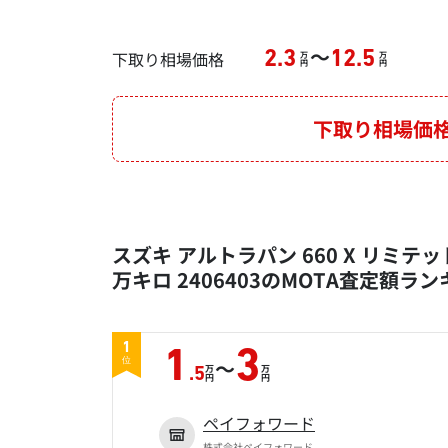
～
下取り相場価格
2.3
12.5
万
万
円
円
下取り相場価
スズキ アルトラパン 660 X リミテッド
万キロ 2406403のMOTA査定額ラ
1
1
3
～
位
万
万
.5
円
円
ペイフォワード
株式会社ペイフォワード