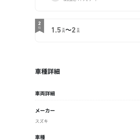
2
～
位
1.5
2
万
万
円
円
車種詳細
車両詳細
メーカー
スズキ
車種