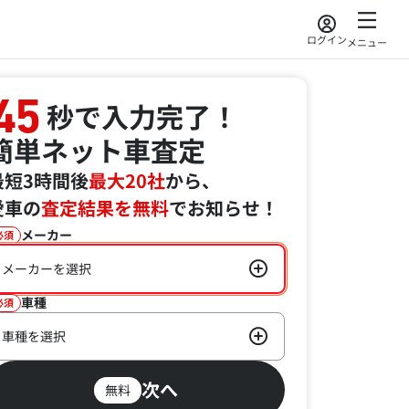
ログイン
メニュー
45
秒で入力完了！
簡単ネット車査定
最短3時間後
最大20社
から、
愛車の
査定結果を無料
でお知らせ！
メーカー
必須
メーカーを選択
車種
必須
車種を選択
次へ
無料