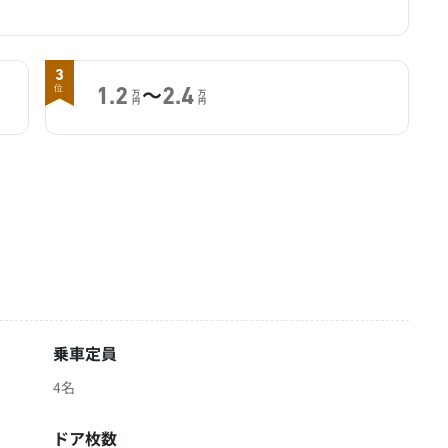
3
～
位
1.2
2.4
万
万
円
円
乗車定員
4名
ドア枚数