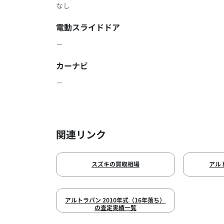
なし
電動スライドドア
－
カーナビ
－
関連リンク
スズキの買取相場
アル
アルトラパン 2010年式（16年落ち）
の査定実績一覧