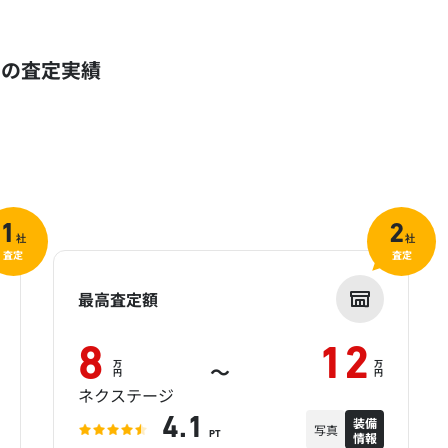
）の査定実績
1
2
社
社
査定
査定
最高査定額
8
12
万
万
～
円
円
ネクステージ
装備
4.1
写真
情報
PT