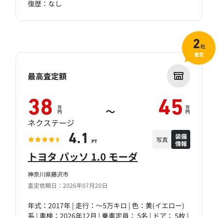
復歴：なし
2
社
査定
最高査定額
38
45
万
万
～
円
円
ネクステージ
装備
4.1
写真
情報
PT
トヨタ パッソ 1.0 モーダ
神奈川県藤沢市
査定依頼日：2026年07月20日
年式：2017年 | 走行：～5万キロ | 色：黄(イエロー)
系 | 車検：2026年12月 | 乗車定員： 5名 | ドア： 5枚 |