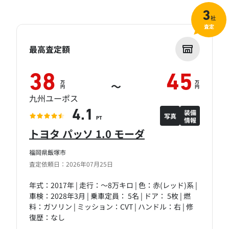
3
社
査定
最高査定額
38
45
万
万
～
円
円
九州ユーポス
装備
4.1
写真
情報
PT
トヨタ パッソ 1.0 モーダ
福岡県飯塚市
査定依頼日：2026年07月25日
年式：2017年 | 走行：～8万キロ | 色：赤(レッド)系 |
車検：2028年3月 | 乗車定員： 5名 | ドア： 5枚 | 燃
料：ガソリン | ミッション：CVT | ハンドル：右 | 修
復歴：なし