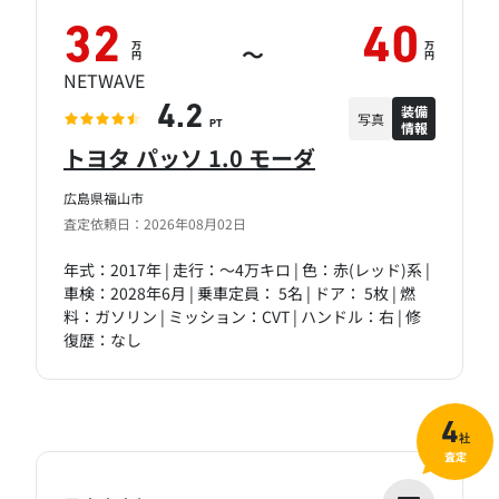
32
40
万
万
～
円
円
NETWAVE
装備
4.2
写真
情報
PT
トヨタ パッソ 1.0 モーダ
広島県福山市
査定依頼日：2026年08月02日
年式：2017年 | 走行：～4万キロ | 色：赤(レッド)系 |
車検：2028年6月 | 乗車定員： 5名 | ドア： 5枚 | 燃
料：ガソリン | ミッション：CVT | ハンドル：右 | 修
復歴：なし
4
社
査定