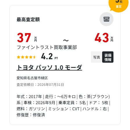
5
社
査定
最高査定額
37
43
万
万
～
円
円
ファイントラスト買取事業部
装備
4.2
写真
情報
PT
トヨタ パッソ 1.0 モーダ
愛知県名古屋市緑区
査定依頼日：2026年07月31日
年式：2017年 | 走行：～6万キロ | 色：茶(ブラウン)
系 | 車検：2026年9月 | 乗車定員： 5名 | ドア： 5枚 |
燃料：ガソリン | ミッション：CVT | ハンドル：右 |
修復歴：修復済