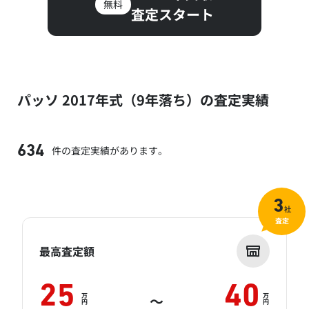
無料
査定スタート
パッソ 2017年式（9年落ち）の査定実績
件の査定実績があります。
634
3
社
査定
最高査定額
25
40
万
万
～
円
円