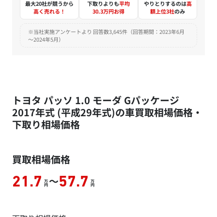
最大20社が競うから
下取りよりも
平均
やりとりするのは
高
高く売れる！
30.3万円お得
額上位3社
のみ
※当社実施アンケートより 回答数3,645件（回答期間：2023年6月
～2024年5月）
トヨタ パッソ 1.0 モーダ Gパッケージ
2017年式 (平成29年式)の車買取相場価格・
下取り相場価格
買取相場価格
～
21.7
57.7
万
万
円
円