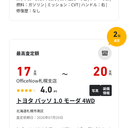
燃料：ガソリン | ミッション：CVT | ハンドル：右 |
修復歴：なし
2
社
査定
最高査定額
17
20
万
万
～
円
円
OfficeNow札幌支店
装備
4.0
写真
情報
PT
トヨタ パッソ 1.0 モーダ 4WD
北海道札幌市南区
査定依頼日：2026年07月20日