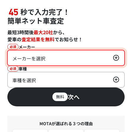
秒で入力完了！
45
簡単ネット車査定
最短3時間後
最大20社
から、
愛車の
査定結果を無料
でお知らせ！
メーカー
必須
メーカーを選択
車種
必須
車種を選択
次へ
無料
MOTAが選ばれる３つの理由