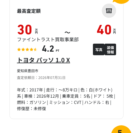
最高査定額
30
40
万
万
～
円
円
ファイントラスト買取事業部
装備
4.2
写真
情報
PT
トヨタ パッソ 1.0 X
愛知県豊田市
査定依頼日：2026年07月31日
年式：2017年 | 走行：～8万キロ | 色：白(ホワイト)
系 | 車検：2026年12月 | 乗車定員： 5名 | ドア： 5枚 |
燃料：ガソリン | ミッション：CVT | ハンドル：右 |
修復歴：未修復