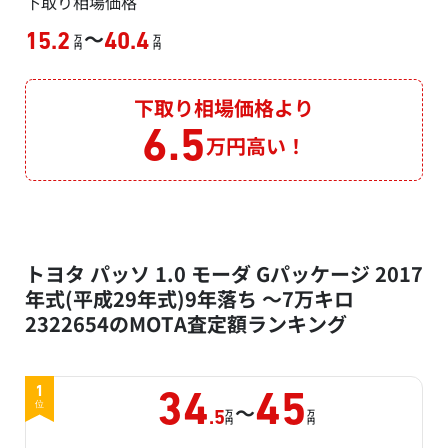
下取り相場価格
～
15.2
40.4
万
万
円
円
下取り相場価格より
6.5
万円高い！
トヨタ パッソ 1.0 モーダ Gパッケージ 2017
年式(平成29年式)9年落ち ～7万キロ
2322654のMOTA査定額ランキング
1
34
45
～
位
万
万
.5
円
円