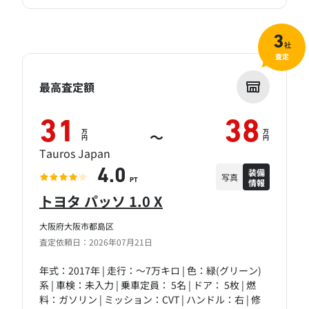
3
社
査定
最高査定額
31
38
万
万
～
円
円
Tauros Japan
装備
4.0
写真
情報
PT
トヨタ パッソ 1.0 X
大阪府大阪市都島区
査定依頼日：2026年07月21日
年式：2017年 | 走行：～7万キロ | 色：緑(グリーン)
系 | 車検：未入力 | 乗車定員： 5名 | ドア： 5枚 | 燃
料：ガソリン | ミッション：CVT | ハンドル：右 | 修