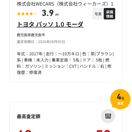
株式会社WECARS（株式会社ウィーカーズ）1
装備
3.9
写真
情報
PT
トヨタ パッソ 1.0 モーダ
鹿児島県鹿児島市
査定依頼日：2026年08月05日
年式：2017年 | 走行：～10万キロ | 色：茶(ブラウン)
系 | 車検：未入力 | 乗車定員： 5名 | ドア： 5枚 | 燃
料：ガソリン | ミッション：CVT | ハンドル：右 | 修
復歴：修復済
4
社
査定
最高査定額