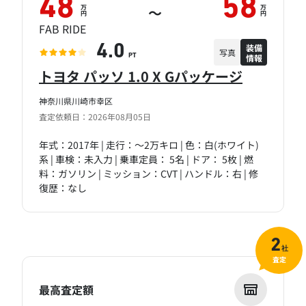
48
58
万
万
～
円
円
FAB RIDE
装備
4.0
写真
情報
PT
トヨタ パッソ 1.0 X Gパッケージ
神奈川県川崎市幸区
査定依頼日：2026年08月05日
年式：2017年 | 走行：～2万キロ | 色：白(ホワイト)
系 | 車検：未入力 | 乗車定員： 5名 | ドア： 5枚 | 燃
料：ガソリン | ミッション：CVT | ハンドル：右 | 修
復歴：なし
2
社
査定
最高査定額