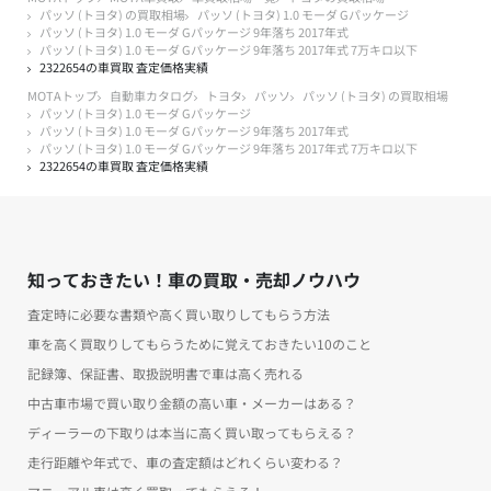
パッソ (トヨタ) の買取相場
パッソ (トヨタ) 1.0 モーダ Gパッケージ
パッソ (トヨタ) 1.0 モーダ Gパッケージ 9年落ち 2017年式
パッソ (トヨタ) 1.0 モーダ Gパッケージ 9年落ち 2017年式 7万キロ以下
2322654の車買取 査定価格実績
MOTAトップ
自動車カタログ
トヨタ
パッソ
パッソ (トヨタ) の買取相場
パッソ (トヨタ) 1.0 モーダ Gパッケージ
パッソ (トヨタ) 1.0 モーダ Gパッケージ 9年落ち 2017年式
パッソ (トヨタ) 1.0 モーダ Gパッケージ 9年落ち 2017年式 7万キロ以下
2322654の車買取 査定価格実績
知っておきたい！車の買取・売却ノウハウ
査定時に必要な書類や高く買い取りしてもらう方法
車を高く買取りしてもらうために覚えておきたい10のこと
記録簿、保証書、取扱説明書で車は高く売れる
中古車市場で買い取り金額の高い車・メーカーはある？
ディーラーの下取りは本当に高く買い取ってもらえる？
走行距離や年式で、車の査定額はどれくらい変わる？