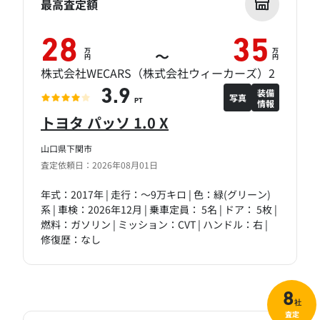
最高査定額
28
35
万
万
～
円
円
株式会社WECARS（株式会社ウィーカーズ）2
装備
3.9
写真
情報
PT
トヨタ パッソ 1.0 X
山口県下関市
査定依頼日：2026年08月01日
年式：2017年 | 走行：～9万キロ | 色：緑(グリーン)
系 | 車検：2026年12月 | 乗車定員： 5名 | ドア： 5枚 |
燃料：ガソリン | ミッション：CVT | ハンドル：右 |
修復歴：なし
8
社
査定