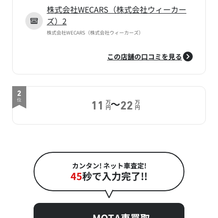
株式会社WECARS（株式会社ウィーカー
ズ）2
株式会社WECARS（株式会社ウィーカーズ）
この店舗の口コミを見る
2
～
位
万
万
11
22
円
円
カンタン! ネット車査定!
45
秒で入力完了!!
MOTA車買取