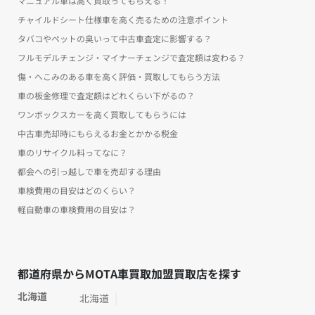
マニュアル車は高く買取ってもらえる！
チャイルドシート仕様車を高く売るための注意ポイント
タバコやペットの臭いって中古車査定に影響する？
フルモデルチェンジ・マイナーチェンジで査定額は変わる？
傷・へこみのある車を高く評価・買取してもらう方法
車の板金修理で査定額はどれくらい下がるの？
ワンボックスカーを高く買取してもらうには
中古車売却時にもらえるお金とかかる税金
車のリサイクル料ってなに？
都会への引っ越しで車を売却する理由
車検費用の目安はどのくらい？
軽自動車の車検費用の目安は？
都道府県からMOTA車買取加盟買取店を探す
北海道
北海道