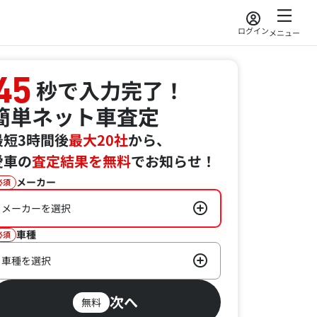
ログイン
メニュー
45
秒で入力完了！
簡単ネット車査定
最短3時間後
最大20社
から、
愛車の
査定結果を無料
でお知らせ！
メーカー
必須
メーカーを選択
車種
必須
車種を選択
次へ
無料