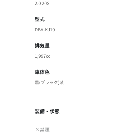
2.0 20S
型式
DBA-KJ10
排気量
1,997cc
車体色
黒(ブラック)系
装備・状態
禁煙