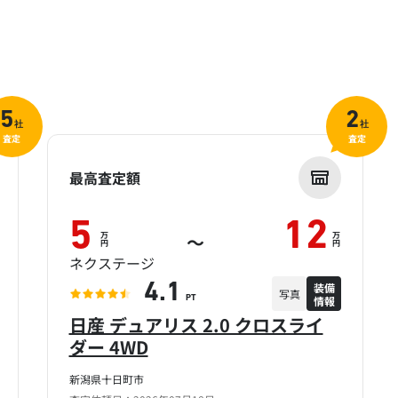
5
2
社
社
査定
査定
最高査定額
5
12
万
万
～
円
円
ネクステージ
装備
4.1
写真
情報
PT
日産 デュアリス 2.0 クロスライ
ダー 4WD
新潟県十日町市