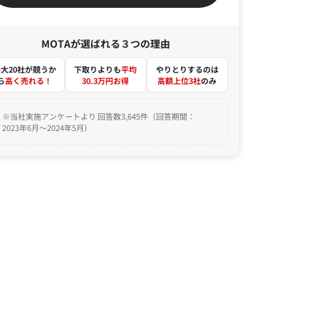
MOTAが選ばれる３つの理由
大20社が競うか
下取りよりも
平均
やりとりするのは
ら
高く売れる！
30.3万円お得
高額上位3社
のみ
※当社実施アンケートより 回答数3,645件（回答期間：
2023年6月～2024年5月）