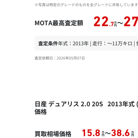
※写真は特定のグレードのものを全グレードに共有しています
22
2
MOTA最高査定額
～
万
.7
円
査定条件
年式：2013年 | 走行：～11万キロ 
査定依頼日：2026年05月07日
日産 デュアリス 2.0 20S 2013
価格
～
15.8
38.6
買取相場価格
万
万
円
円