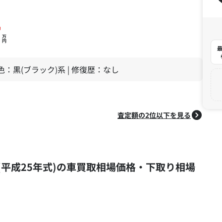
7
万
円
最
| 色：黒(ブラック)系 | 修復歴：なし
査定額の2位以下を見る
年式 (平成25年式)の車買取相場価格・下取り相場