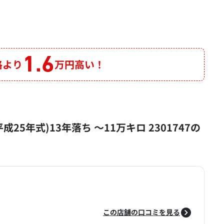
1.6
格より
万円高い！
(平成25年式)13年落ち ～11万キロ 2301747の
この店舗の口コミを見る