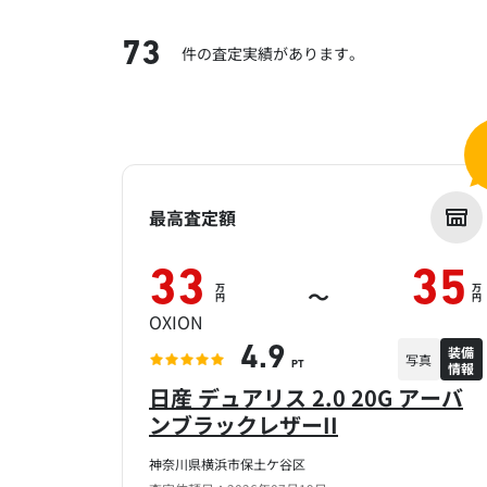
73
件の査定実績があります。
最高査定額
33
35
万
万
～
円
円
OXION
装備
4.9
写真
情報
PT
日産 デュアリス 2.0 20G アーバ
ンブラックレザーII
神奈川県横浜市保土ケ谷区