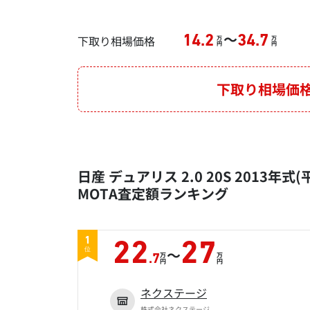
～
下取り相場価格
14.2
34.7
万
万
円
円
下取り相場価
日産 デュアリス 2.0 20S 2013年式
MOTA査定額ランキング
1
22
27
～
位
万
万
.7
円
円
ネクステージ
株式会社ネクステージ