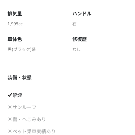
排気量
ハンドル
1,995cc
右
車体色
修復歴
黒(ブラック)系
なし
装備・状態
禁煙
サンルーフ
傷・へこみあり
ペット乗車実績あり