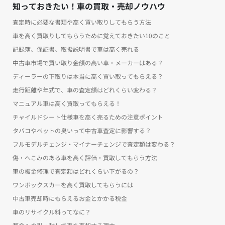
知っておきたい！車の買取・売却ノウハウ
査定時に必要な書類や高く買い取りしてもらう方法
車を高く買取りしてもらうために覚えておきたい10のこと
記録簿、保証書、取扱説明書で車は高く売れる
中古車市場で買い取り金額の高い車・メーカーはある？
ディーラーの下取りは本当に高く買い取ってもらえる？
走行距離や年式で、車の査定額はどれくらい変わる？
マニュアル車は高く買取ってもらえる！
チャイルドシート仕様車を高く売るための注意ポイント
タバコやペットの臭いって中古車査定に影響する？
フルモデルチェンジ・マイナーチェンジで査定額は変わる？
傷・へこみのある車を高く評価・買取してもらう方法
車の板金修理で査定額はどれくらい下がるの？
ワンボックスカーを高く買取してもらうには
中古車売却時にもらえるお金とかかる税金
車のリサイクル料ってなに？