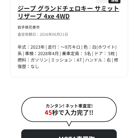
ジープ グランドチェロキー サミット
リザーブ 4xe 4WD
岩手県花巻市
査定依頼日：2026年06月21日
年式：2023年 | 走行：～9万キロ | 色：白(ホワイト)
系 | 車検：2028年4月 | 乗車定員： 5名 | ドア： 5枚 |
燃料：ガソリン | ミッション：AT | ハンドル：右 | 修
復歴：なし
カンタン! ネット車査定!
45
秒で入力完了!!