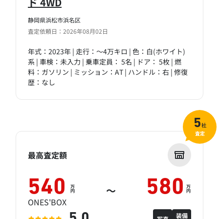
ド 4WD
静岡県浜松市浜名区
査定依頼日：2026年08月02日
年式：2023年 | 走行：～4万キロ | 色：白(ホワイト)
系 | 車検：未入力 | 乗車定員： 5名 | ドア： 5枚 | 燃
料：ガソリン | ミッション：AT | ハンドル：右 | 修復
歴：なし
5
社
査定
最高査定額
540
580
万
万
～
円
円
ONES'BOX
装備
5.0
写真