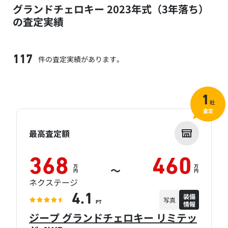
グランドチェロキー 2023年式（3年落ち）
の査定実績
件の査定実績があります。
117
1
社
査定
最高査定額
368
460
万
万
～
円
円
ネクステージ
装備
4.1
写真
情報
PT
ジープ グランドチェロキー リミテッ