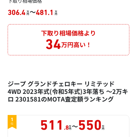
下取り相場価格
～
306.4
481.1
万
万
円
円
下取り相場価格より
34
万円高い！
ジープ グランドチェロキー リミテッド
4WD 2023年式(令和5年式)3年落ち ～2万キ
ロ 2301581のMOTA査定額ランキング
1
511
550
～
位
万
万
.8
円
円