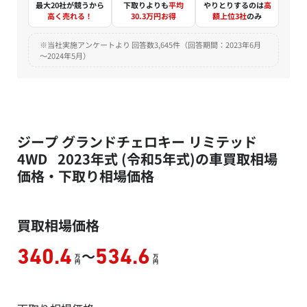
最大20社が競うから
下取りよりも
平均
やりとりするのは
高
高く売れる！
30.3万円お得
額上位3社
のみ
※当社実施アンケートより 回答数3,645件（回答期間：2023年6月
～2024年5月）
ジープ グランドチェロキー リミテッド
4WD 2023年式 (令和5年式)の車買取相場
価格・下取り相場価格
買取相場価格
～
340.4
534.6
万
万
円
円