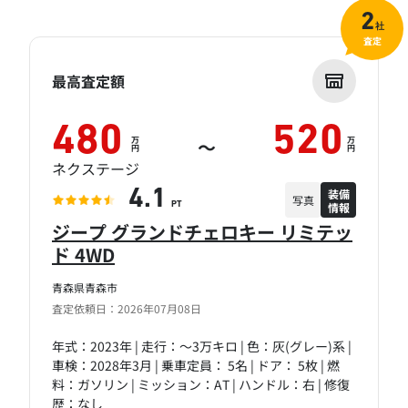
2
社
査定
最高査定額
480
520
万
万
～
円
円
ネクステージ
装備
4.1
写真
情報
PT
ジープ グランドチェロキー リミテッ
ド 4WD
青森県青森市
査定依頼日：2026年07月08日
年式：2023年 | 走行：～3万キロ | 色：灰(グレー)系 |
車検：2028年3月 | 乗車定員： 5名 | ドア： 5枚 | 燃
料：ガソリン | ミッション：AT | ハンドル：右 | 修復
歴：なし