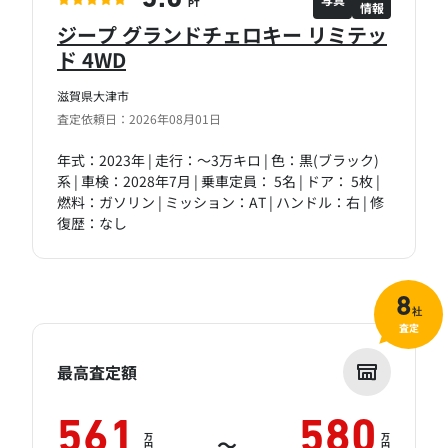
情報
PT
ジープ グランドチェロキー リミテッ
ド 4WD
滋賀県大津市
査定依頼日：2026年08月01日
年式：2023年 | 走行：～3万キロ | 色：黒(ブラック)
系 | 車検：2028年7月 | 乗車定員： 5名 | ドア： 5枚 |
燃料：ガソリン | ミッション：AT | ハンドル：右 | 修
復歴：なし
8
社
査定
最高査定額
561
580
万
万
～
円
円