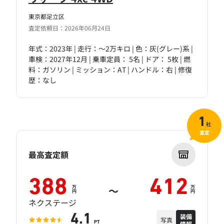
東京都足立区
査定依頼日：2026年06月24日
年式：2023年 | 走行：～2万キロ | 色：灰(グレー)系 |
車検：2027年12月 | 乗車定員： 5名 | ドア： 5枚 | 燃
料：ガソリン | ミッション：AT | ハンドル：右 | 修復
歴：なし
1
社
査定
最高査定額
388
412
万
万
～
円
円
ネクステージ
装備
4.1
写真
情報
PT