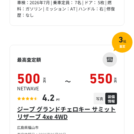
車検：2026年7月 | 乗車定員： 7名 | ドア： 5枚 | 燃
料：ガソリン | ミッション：AT | ハンドル：右 | 修復
歴：なし
3
社
査定
最高査定額
500
550
万
万
～
円
円
NETWAVE
装備
4.2
写真
情報
PT
ジープ グランドチェロキー サミット
リザーブ 4xe 4WD
広島県福山市