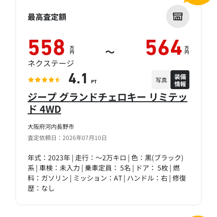
最高査定額
558
564
万
万
～
円
円
ネクステージ
装備
4.1
写真
情報
PT
ジープ グランドチェロキー リミテッ
ド 4WD
大阪府河内長野市
査定依頼日：2026年07月10日
年式：2023年 | 走行：～2万キロ | 色：黒(ブラック)
系 | 車検：未入力 | 乗車定員： 5名 | ドア： 5枚 | 燃
料：ガソリン | ミッション：AT | ハンドル：右 | 修復
歴：なし