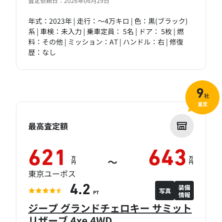
査定依頼日：2026年06月29日
年式：2023年 | 走行：～4万キロ | 色：黒(ブラック)
系 | 車検：未入力 | 乗車定員： 5名 | ドア： 5枚 | 燃
料：その他 | ミッション：AT | ハンドル：右 | 修復
歴：なし
9
社
査定
最高査定額
621
643
万
万
～
円
円
東京ユーポス
装備
4.2
写真
情報
PT
ジープ グランドチェロキー サミット
リザーブ 4xe 4WD