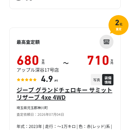
2
社
査定
最高査定額
680
710
万
万
～
円
円
アップル深谷17号店
装備
4.9
写真
情報
PT
ジープ グランドチェロキー サミット
リザーブ 4xe 4WD
埼玉県児玉郡神川町
査定依頼日：2026年07月04日
年式：2023年 | 走行：～1万キロ | 色：赤(レッド)系 |