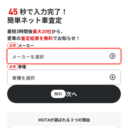
秒で入力完了！
45
簡単ネット車査定
最短3時間後
最大20社
から、
愛車の
査定結果を無料
でお知らせ！
メーカー
必須
メーカーを選択
車種
必須
車種を選択
次へ
無料
MOTAが選ばれる３つの理由