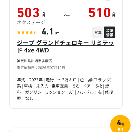
503
510
万
万
～
円
円
ネクステージ
装備
4.1
写真
情報
PT
ジープ グランドチェロキー リミテッ
ド 4xe 4WD
神奈川県川崎市多摩区
査定依頼日：2026年07月12日
年式：2023年 | 走行：～3万キロ | 色：黒(ブラック)
系 | 車検：未入力 | 乗車定員： 5名 | ドア： 5枚 | 燃
料：ガソリン | ミッション：AT | ハンドル：右 | 修復
歴：なし
4
社
査定