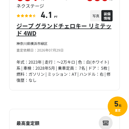
ネクステージ
装備
4.1
写真
情報
PT
ジープ グランドチェロキー リミテッ
ド 4WD
神奈川県横浜市緑区
査定依頼日：2026年07月29日
年式：2023年 | 走行：～2万キロ | 色：白(ホワイト)
系 | 車検：2028年5月 | 乗車定員： 7名 | ドア： 5枚 |
燃料：ガソリン | ミッション：AT | ハンドル：右 | 修
復歴：なし
5
社
査定
最高査定額