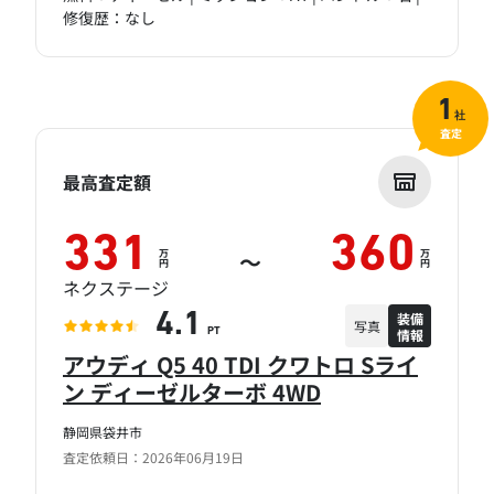
修復歴：なし
1
社
査定
最高査定額
331
360
万
万
～
円
円
ネクステージ
装備
4.1
写真
情報
PT
アウディ Q5 40 TDI クワトロ Sライ
ン ディーゼルターボ 4WD
静岡県袋井市
査定依頼日：2026年06月19日