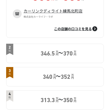
カーリンクディライト練馬北町店
株式会社カーライフ・ラボ
この店舗の口コミを見る
2
～
位
万
万
346.5
370
円
円
3
～
位
万
万
340
352
円
円
4
～
位
万
万
313.3
350
円
円