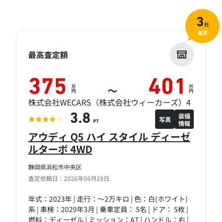
3
社
査定
最高査定額
375
401
万
万
～
円
円
株式会社WECARS（株式会社ウィーカーズ）4
装備
3.8
写真
情報
PT
アウディ Q5 ハイ スタイル ディーゼ
ルターボ 4WD
静岡県浜松市中央区
査定依頼日：2026年06月28日
年式：2023年 | 走行：～2万キロ | 色：白(ホワイト)
系 | 車検：2029年3月 | 乗車定員： 5名 | ドア： 5枚 |
燃料：ディーゼル | ミッション：AT | ハンドル：右 |