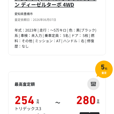
ン ディーゼルターボ 4WD
愛知県豊橋市
査定依頼日：2026年06月07日
年式：2023年 | 走行：～5万キロ | 色：黒(ブラック)
系 | 車検：未入力 | 乗車定員： 5名 | ドア： 5枚 | 燃
料：その他 | ミッション：AT | ハンドル：右 | 修復
歴：なし
5
社
査定
最高査定額
254
280
万
万
～
円
円
トリデックス3