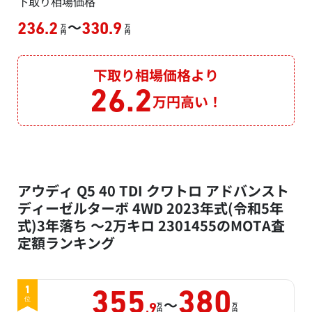
下取り相場価格
～
236.2
330.9
万
万
円
円
下取り相場価格より
26.2
万円高い！
アウディ Q5 40 TDI クワトロ アドバンスト
ディーゼルターボ 4WD 2023年式(令和5年
式)3年落ち ～2万キロ 2301455のMOTA査
定額ランキング
1
355
380
～
位
万
万
.9
円
円