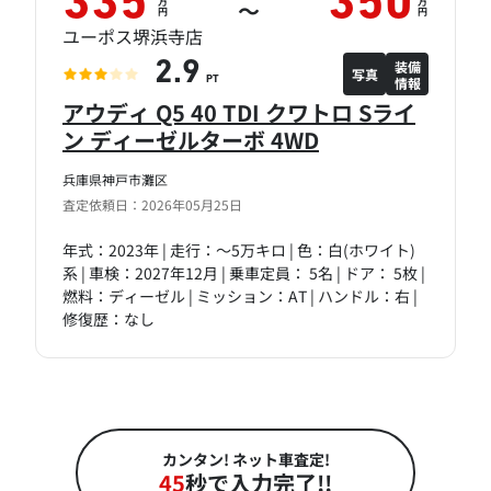
335
350
万
万
～
円
円
ユーポス堺浜寺店
装備
2.9
写真
情報
PT
アウディ Q5 40 TDI クワトロ Sライ
ン ディーゼルターボ 4WD
兵庫県神戸市灘区
査定依頼日：2026年05月25日
年式：2023年 | 走行：～5万キロ | 色：白(ホワイト)
系 | 車検：2027年12月 | 乗車定員： 5名 | ドア： 5枚 |
燃料：ディーゼル | ミッション：AT | ハンドル：右 |
修復歴：なし
カンタン! ネット車査定!
45
秒で入力完了!!