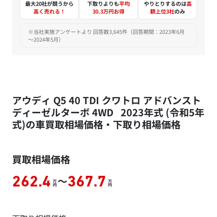
最大20社が競うから
下取りよりも
平均
やりとりするのは
高
高く売れる！
30.3万円お得
額上位3社
のみ
※当社実施アンケートより 回答数3,645件（回答期間：2023年6月
～2024年5月）
アウディ Q5 40 TDI クワトロ アドバンスト
ディーゼルターボ 4WD 2023年式 (令和5年
式)の車買取相場価格・下取り相場価格
買取相場価格
～
262.4
367.7
万
万
円
円