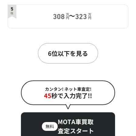
5
～
位
万
万
308
323
円
円
6
～
位
万
万
305.3
315
円
円
6位以下を見る
7
～
位
万
万
293.9
321
円
円
カンタン! ネット車査定!
45
秒で入力完了!!
MOTA車買取
無料
査定スタート