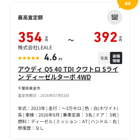
査定
最高査定額
354
392
万
万
～
円
円
株式会社LEALE
装備
4.6
写真
情報
PT
アウディ Q5 40 TDI クワトロ Sライ
ン ディーゼルターボ 4WD
千葉県東金市
査定依頼日：2026年07月03日
年式：2023年 | 走行：～3万キロ | 色：白(ホワイト)
系 | 車検：2026年9月 | 乗車定員： 5名 | ドア： 5枚 |
燃料：ディーゼル | ミッション：AT | ハンドル：右 |
修復歴：なし