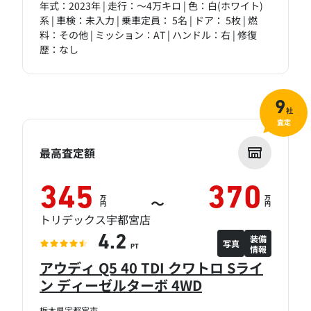
年式：2023年 | 走行：～4万キロ | 色：白(ホワイト)
系 | 車検：未入力 | 乗車定員： 5名 | ドア： 5枚 | 燃
料：その他 | ミッション：AT | ハンドル：右 | 修復
歴：なし
9
社
査定
最高査定額
345
370
万
万
～
円
円
トリデックス宇都宮店
装備
4.2
写真
情報
PT
アウディ Q5 40 TDI クワトロ Sライ
ン ディーゼルターボ 4WD
栃木県宇都宮市