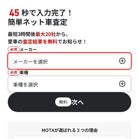
秒で入力完了！
45
簡単ネット車査定
最短3時間後
最大20社
から、
愛車の
査定結果を無料
でお知らせ！
メーカー
必須
メーカーを選択
車種
必須
車種を選択
次へ
無料
MOTAが選ばれる３つの理由