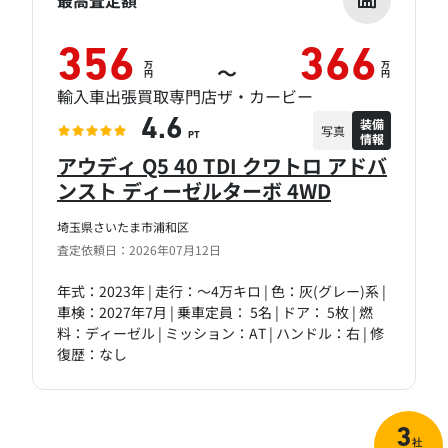
最高査定額
356
366
万
万
～
円
円
輸入車出張買取専門店ザ・カービー
装備
4.6
写真
情報
PT
アウディ Q5 40 TDI クワトロ アドバ
ンスト ディーゼルターボ 4WD
埼玉県さいたま市浦和区
査定依頼日：2026年07月12日
年式：2023年 | 走行：～4万キロ | 色：灰(グレー)系 |
車検：2027年7月 | 乗車定員： 5名 | ドア： 5枚 | 燃
料：ディーゼル | ミッション：AT | ハンドル：右 | 修
復歴：なし
3
社