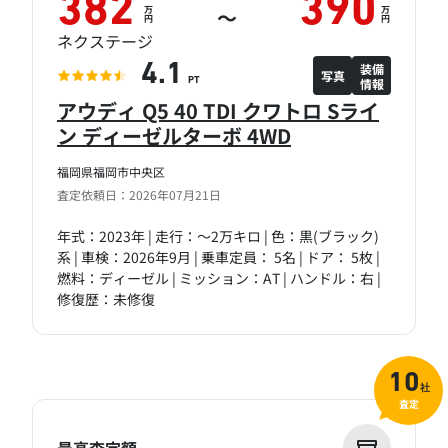
382
390
万
万
～
円
円
ネクステージ
装備
4.1
写真
情報
PT
アウディ Q5 40 TDI クワトロ Sライ
ン ディーゼルターボ 4WD
福岡県福岡市中央区
査定依頼日：2026年07月21日
年式：2023年 | 走行：～2万キロ | 色：黒(ブラック)
系 | 車検：2026年9月 | 乗車定員： 5名 | ドア： 5枚 |
燃料：ディーゼル | ミッション：AT | ハンドル：右 |
修復歴：未修復
10
社
査定