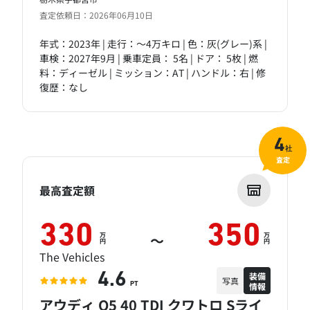
査定依頼日：2026年06月10日
年式：2023年 | 走行：～4万キロ | 色：灰(グレー)系 |
車検：2027年9月 | 乗車定員： 5名 | ドア： 5枚 | 燃
料：ディーゼル | ミッション：AT | ハンドル：右 | 修
復歴：なし
4
社
査定
最高査定額
330
350
万
万
～
円
円
The Vehicles
装備
4.6
写真
情報
PT
アウディ Q5 40 TDI クワトロ Sライ