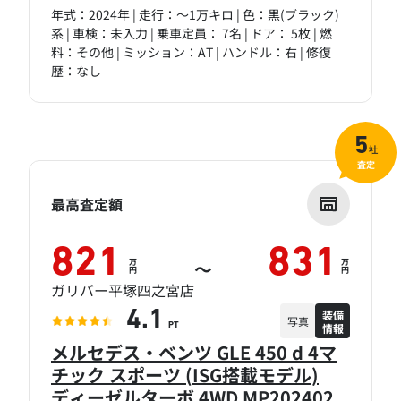
年式：2024年 | 走行：～1万キロ | 色：黒(ブラック)
系 | 車検：未入力 | 乗車定員： 7名 | ドア： 5枚 | 燃
料：その他 | ミッション：AT | ハンドル：右 | 修復
歴：なし
5
社
査定
最高査定額
821
831
万
万
～
円
円
ガリバー平塚四之宮店
装備
4.1
写真
情報
PT
メルセデス・ベンツ GLE 450 d 4マ
チック スポーツ (ISG搭載モデル)
ディーゼルターボ 4WD MP202402