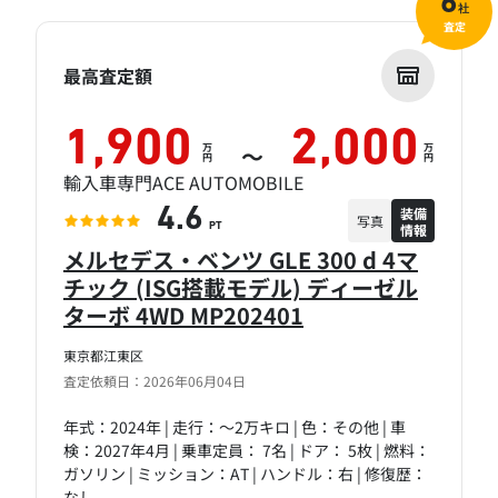
6
社
査定
最高査定額
1,900
2,000
万
万
～
円
円
輸入車専門ACE AUTOMOBILE
装備
4.6
写真
情報
PT
メルセデス・ベンツ GLE 300 d 4マ
チック (ISG搭載モデル) ディーゼル
ターボ 4WD MP202401
東京都江東区
査定依頼日：2026年06月04日
年式：2024年 | 走行：～2万キロ | 色：その他 | 車
検：2027年4月 | 乗車定員： 7名 | ドア： 5枚 | 燃料：
ガソリン | ミッション：AT | ハンドル：右 | 修復歴：
なし