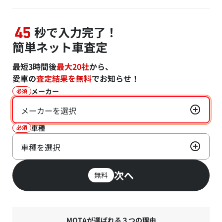
秒で入力完了！
45
簡単ネット車査定
最短3時間後
最大20社
から、
愛車の
査定結果を無料
でお知らせ！
メーカー
必須
メーカーを選択
車種
必須
車種を選択
次へ
無料
MOTAが選ばれる３つの理由