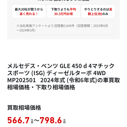
最大20社が競うから
下取りよりも
平均
やりとりするのは
高
高く売れる！
30.3万円お得
額上位3社
のみ
※当社実施アンケートより 回答数3,645件（回答期間：2023年6月
～2024年5月）
メルセデス・ベンツ GLE 450 d 4マチック
スポーツ (ISG) ディーゼルターボ 4WD
MP202501 2024年式 (令和6年式)の車買取
相場価格・下取り相場価格
買取相場価格
～
566.7
798.6
万
万
円
円