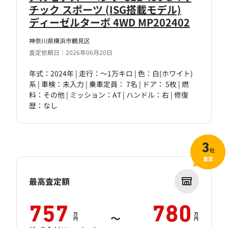
チック スポーツ (ISG搭載モデル)
ディーゼルターボ 4WD MP202402
神奈川県横浜市鶴見区
査定依頼日：2026年06月20日
年式：2024年 | 走行：～1万キロ | 色：白(ホワイト)
系 | 車検：未入力 | 乗車定員： 7名 | ドア： 5枚 | 燃
料：その他 | ミッション：AT | ハンドル：右 | 修復
歴：なし
3
社
査定
最高査定額
757
780
万
万
～
円
円