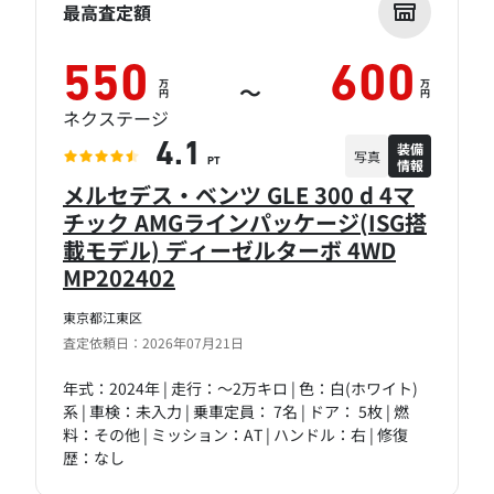
最高査定額
550
600
万
万
～
円
円
ネクステージ
装備
4.1
写真
情報
PT
メルセデス・ベンツ GLE 300 d 4マ
チック AMGラインパッケージ(ISG搭
載モデル) ディーゼルターボ 4WD
MP202402
東京都江東区
査定依頼日：2026年07月21日
年式：2024年 | 走行：～2万キロ | 色：白(ホワイト)
系 | 車検：未入力 | 乗車定員： 7名 | ドア： 5枚 | 燃
料：その他 | ミッション：AT | ハンドル：右 | 修復
歴：なし