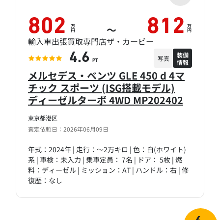
802
812
万
万
～
円
円
輸入車出張買取専門店ザ・カービー
装備
4.6
写真
情報
PT
メルセデス・ベンツ GLE 450 d 4マ
チック スポーツ (ISG搭載モデル)
ディーゼルターボ 4WD MP202402
東京都港区
査定依頼日：2026年06月09日
年式：2024年 | 走行：～2万キロ | 色：白(ホワイト)
系 | 車検：未入力 | 乗車定員： 7名 | ドア： 5枚 | 燃
料：ディーゼル | ミッション：AT | ハンドル：右 | 修
復歴：なし