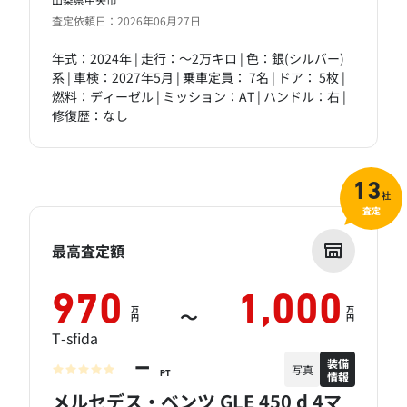
査定依頼日：2026年06月27日
年式：2024年 | 走行：～2万キロ | 色：銀(シルバー)
系 | 車検：2027年5月 | 乗車定員： 7名 | ドア： 5枚 |
燃料：ディーゼル | ミッション：AT | ハンドル：右 |
修復歴：なし
13
社
査定
最高査定額
970
1,000
万
万
～
円
円
T-sfida
装備
－
写真
情報
PT
メルセデス・ベンツ GLE 450 d 4マ