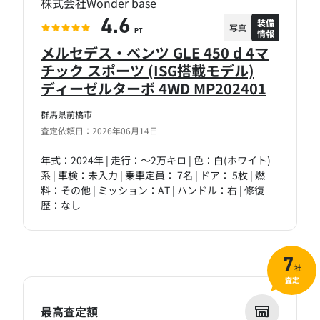
株式会社Wonder base
装備
4.6
写真
情報
PT
メルセデス・ベンツ GLE 450 d 4マ
チック スポーツ (ISG搭載モデル)
ディーゼルターボ 4WD MP202401
群馬県前橋市
査定依頼日：2026年06月14日
年式：2024年 | 走行：～2万キロ | 色：白(ホワイト)
系 | 車検：未入力 | 乗車定員： 7名 | ドア： 5枚 | 燃
料：その他 | ミッション：AT | ハンドル：右 | 修復
歴：なし
7
社
査定
最高査定額