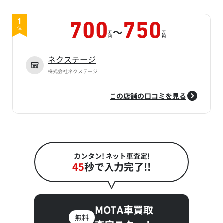
1
700
750
～
位
万
万
円
円
ネクステージ
株式会社ネクステージ
この店舗の口コミを見る
カンタン! ネット車査定!
45
秒で入力完了!!
MOTA車買取
無料