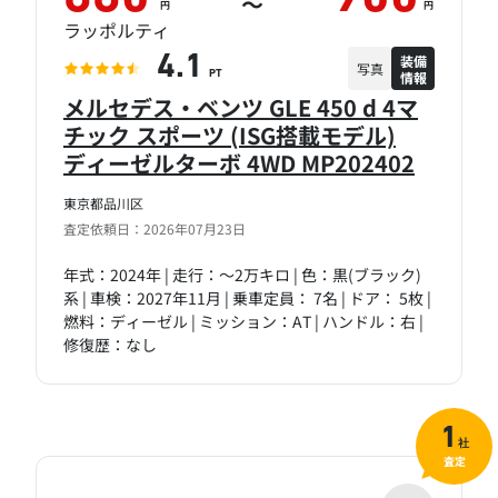
～
円
円
ラッポルティ
装備
4.1
写真
情報
PT
メルセデス・ベンツ GLE 450 d 4マ
チック スポーツ (ISG搭載モデル)
ディーゼルターボ 4WD MP202402
東京都品川区
査定依頼日：2026年07月23日
年式：2024年 | 走行：～2万キロ | 色：黒(ブラック)
系 | 車検：2027年11月 | 乗車定員： 7名 | ドア： 5枚 |
燃料：ディーゼル | ミッション：AT | ハンドル：右 |
修復歴：なし
1
社
査定