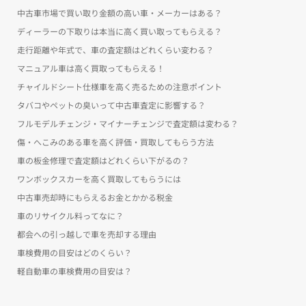
中古車市場で買い取り金額の高い車・メーカーはある？
ディーラーの下取りは本当に高く買い取ってもらえる？
走行距離や年式で、車の査定額はどれくらい変わる？
マニュアル車は高く買取ってもらえる！
チャイルドシート仕様車を高く売るための注意ポイント
タバコやペットの臭いって中古車査定に影響する？
フルモデルチェンジ・マイナーチェンジで査定額は変わる？
傷・へこみのある車を高く評価・買取してもらう方法
車の板金修理で査定額はどれくらい下がるの？
ワンボックスカーを高く買取してもらうには
中古車売却時にもらえるお金とかかる税金
車のリサイクル料ってなに？
都会への引っ越しで車を売却する理由
車検費用の目安はどのくらい？
軽自動車の車検費用の目安は？