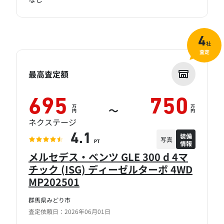
4
社
査定
最高査定額
695
750
万
万
～
円
円
ネクステージ
装備
4.1
写真
情報
PT
メルセデス・ベンツ GLE 300 d 4マ
チック (ISG) ディーゼルターボ 4WD
MP202501
群馬県みどり市
査定依頼日：2026年06月01日