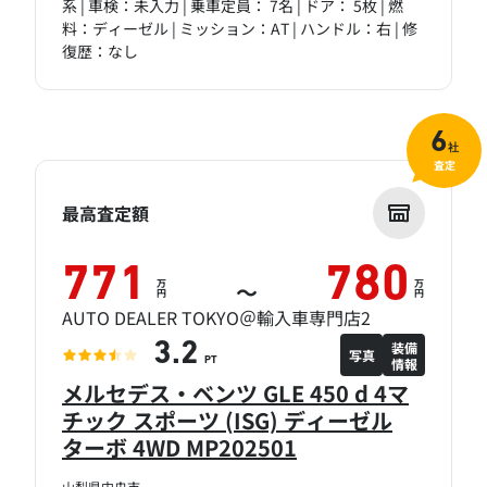
系 | 車検：未入力 | 乗車定員： 7名 | ドア： 5枚 | 燃
料：ディーゼル | ミッション：AT | ハンドル：右 | 修
復歴：なし
6
社
査定
最高査定額
771
780
万
万
～
円
円
AUTO DEALER TOKYO＠輸入車専門店2
装備
3.2
写真
情報
PT
メルセデス・ベンツ GLE 450 d 4マ
チック スポーツ (ISG) ディーゼル
ターボ 4WD MP202501
山梨県中央市