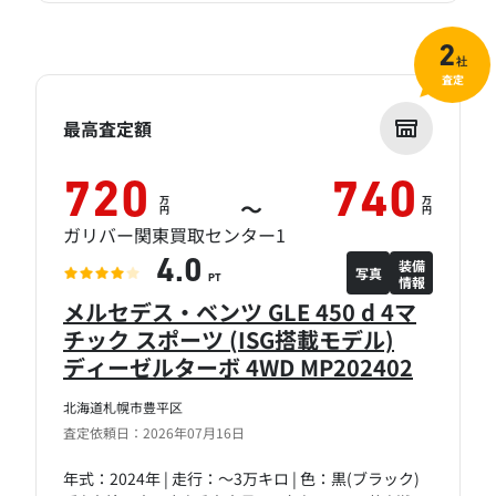
2
社
査定
最高査定額
720
740
万
万
～
円
円
ガリバー関東買取センター1
装備
4.0
写真
情報
PT
メルセデス・ベンツ GLE 450 d 4マ
チック スポーツ (ISG搭載モデル)
ディーゼルターボ 4WD MP202402
北海道札幌市豊平区
査定依頼日：2026年07月16日
年式：2024年 | 走行：～3万キロ | 色：黒(ブラック)