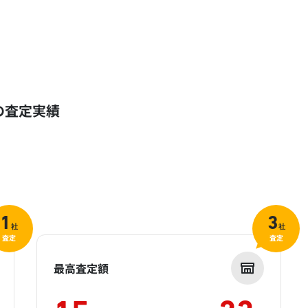
）の査定実績
1
3
社
社
査定
査定
最高査定額