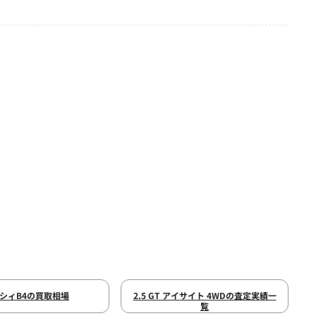
シィB4の買取相場
2.5 GT アイサイト 4WDの査定実績一
覧