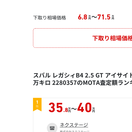
～
下取り相場価格
6.8
71.5
万
万
円
円
下取り相場価
スバル レガシィB4 2.5 GT アイサイト
万キロ 2280357のMOTA査定額ラ
1
35
40
～
位
万
万
.8
円
円
ネクステージ
株式会社ネクステージ