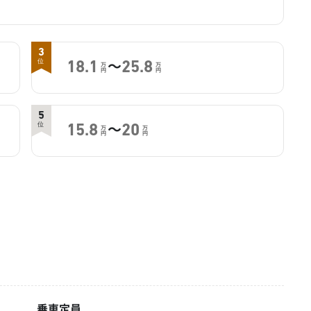
3
～
位
18.1
25.8
万
万
円
円
5
～
位
15.8
20
万
万
円
円
乗車定員