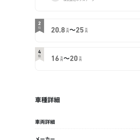
2
～
位
20.8
25
万
万
円
円
4
～
位
16
20
万
万
円
円
車種詳細
車両詳細
メーカー