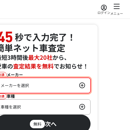
ログイン
メニュー
45
秒で入力完了！
簡単ネット車査定
最短3時間後
最大20社
から、
愛車の
査定結果を無料
でお知らせ！
メーカー
必須
メーカーを選択
車種
必須
車種を選択
次へ
無料