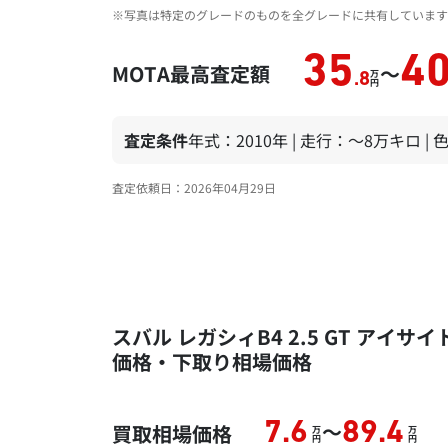
※写真は特定のグレードのものを全グレードに共有しています
35
4
MOTA最高査定額
～
万
.8
円
査定条件
年式：2010年 | 走行：～8万キロ |
査定依頼日：2026年04月29日
スバル レガシィB4 2.5 GT アイサイ
価格・下取り相場価格
～
7.6
89.4
買取相場価格
万
万
円
円