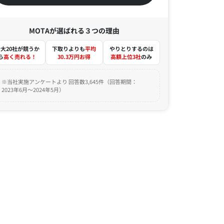
MOTAが選ばれる３つの理由
大20社が競うか
下取りよりも
平均
やりとりするのは
ら
高く売れる！
30.3万円お得
高額上位3社
のみ
※当社実施アンケートより 回答数3,645件（回答期間：
2023年6月～2024年5月）