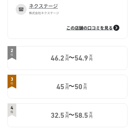
ネクステージ
株式会社ネクステージ
この店舗の口コミを見る
2
～
位
万
万
46.2
54.9
円
円
3
～
位
万
万
45
50
円
円
4
～
位
万
万
32.5
58.5
円
円