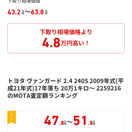
下取り相場価格
～
43.2
63.8
万
万
円
円
下取り相場価格より
4.8
万円高い！
トヨタ ヴァンガード 2.4 240S 2009年式(平
成21年式)17年落ち 20万1キロ～ 2259216
のMOTA査定額ランキング
1
47
51
～
位
万
万
.8
.8
円
円