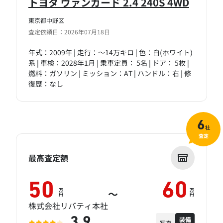
トヨタ ヴァンガード 2.4 240S 4WD
東京都中野区
査定依頼日：2026年07月18日
年式：2009年 | 走行：～14万キロ | 色：白(ホワイト)
系 | 車検：2028年1月 | 乗車定員： 5名 | ドア： 5枚 |
燃料：ガソリン | ミッション：AT | ハンドル：右 | 修
復歴：なし
6
社
査定
最高査定額
50
60
万
万
～
円
円
株式会社リバティ本社
装備
3.9
写真