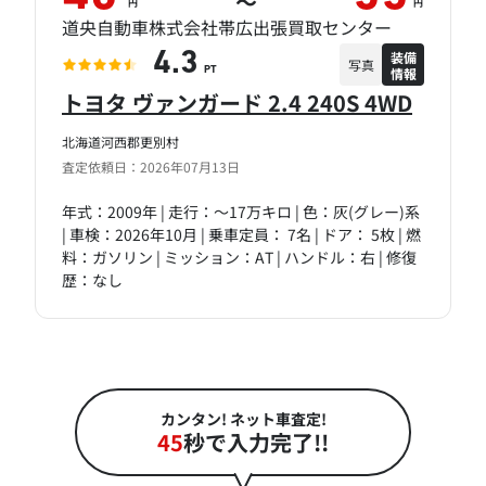
～
円
円
道央自動車株式会社帯広出張買取センター
装備
4.3
写真
情報
PT
トヨタ ヴァンガード 2.4 240S 4WD
北海道河西郡更別村
査定依頼日：2026年07月13日
年式：2009年 | 走行：～17万キロ | 色：灰(グレー)系
| 車検：2026年10月 | 乗車定員： 7名 | ドア： 5枚 | 燃
料：ガソリン | ミッション：AT | ハンドル：右 | 修復
歴：なし
カンタン! ネット車査定!
45
秒で入力完了!!