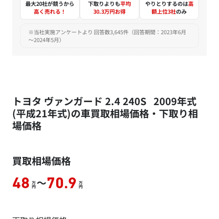
最大20社が競うから
下取りよりも
平均
やりとりするのは
高
高く売れる！
30.3万円お得
額上位3社
のみ
※当社実施アンケートより 回答数3,645件（回答期間：2023年6月
～2024年5月）
トヨタ ヴァンガード 2.4 240S 2009年式
(平成21年式)の車買取相場価格・下取り相
場価格
買取相場価格
～
48
70.9
万
万
円
円