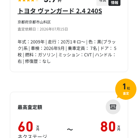
情報
PT
トヨタ ヴァンガード 2.4 240S
京都府京都市山科区
査定依頼日：2026年07月15日
年式：2009年 | 走行：20万1キロ～ | 色：黒(ブラッ
ク)系 | 車検：2026年9月 | 乗車定員： 7名 | ドア： 5
枚 | 燃料：ガソリン | ミッション：CVT | ハンドル：
右 | 修復歴：なし
1
社
査定
最高査定額
60
80
万
万
～
円
円
ネクステージ