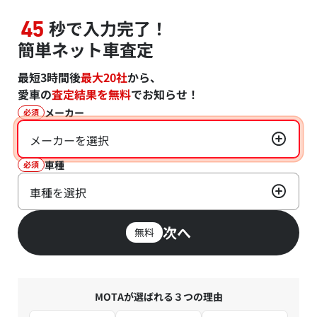
秒で入力完了！
45
簡単ネット車査定
最短3時間後
最大20社
から、
愛車の
査定結果を無料
でお知らせ！
メーカー
必須
メーカーを選択
車種
必須
車種を選択
次へ
無料
MOTAが選ばれる３つの理由