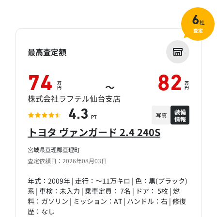
6
社
査定
最高査定額
74
82
万
万
～
円
円
株式会社ラフテル仙台支店
装備
4.3
写真
情報
PT
トヨタ ヴァンガード 2.4 240S
宮城県亘理郡亘理町
査定依頼日：2026年08月03日
年式：2009年 | 走行：～11万キロ | 色：黒(ブラック)
系 | 車検：未入力 | 乗車定員： 7名 | ドア： 5枚 | 燃
料：ガソリン | ミッション：AT | ハンドル：右 | 修復
歴：なし