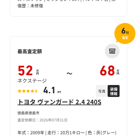
復歴：未修復
6
社
査定
最高査定額
52
68
万
万
～
円
円
ネクステージ
装備
4.1
写真
情報
PT
トヨタ ヴァンガード 2.4 240S
徳島県徳島市
査定依頼日：2026年07月31日
年式：2009年 | 走行：20万1キロ～ | 色：灰(グレー)