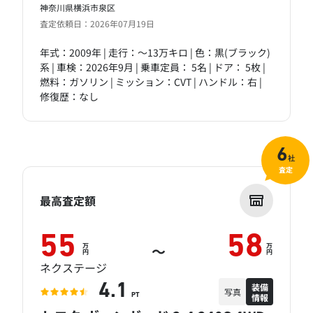
神奈川県横浜市泉区
査定依頼日：2026年07月19日
年式：2009年 | 走行：～13万キロ | 色：黒(ブラック)
系 | 車検：2026年9月 | 乗車定員： 5名 | ドア： 5枚 |
燃料：ガソリン | ミッション：CVT | ハンドル：右 |
修復歴：なし
6
社
査定
最高査定額
55
58
万
万
～
円
円
ネクステージ
装備
4.1
写真
情報
PT