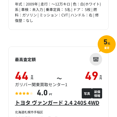
年式：2009年 | 走行：～12万キロ | 色：白(ホワイト)
系 | 車検：未入力 | 乗車定員： 5名 | ドア： 5枚 | 燃
料：ガソリン | ミッション：CVT | ハンドル：右 | 修
復歴：なし
5
社
査定
最高査定額
44
49
万
万
～
円
円
ガリバー関東買取センター1
装備
4.0
写真
情報
PT
トヨタ ヴァンガード 2.4 240S 4WD
北海道札幌市手稲区