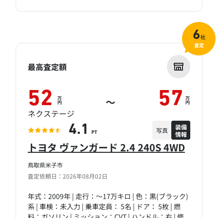
6
社
査定
最高査定額
52
57
万
万
～
円
円
ネクステージ
装備
4.1
写真
情報
PT
トヨタ ヴァンガード 2.4 240S 4WD
鳥取県米子市
査定依頼日：2026年08月02日
年式：2009年 | 走行：～17万キロ | 色：黒(ブラック)
系 | 車検：未入力 | 乗車定員： 5名 | ドア： 5枚 | 燃
料：ガソリン | ミッション：CVT | ハンドル：右 | 修