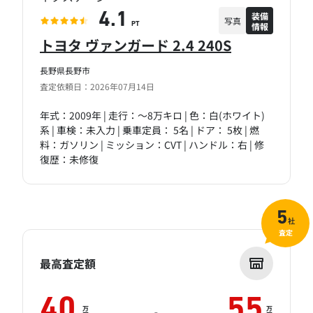
装備
4.1
写真
情報
PT
トヨタ ヴァンガード 2.4 240S
長野県長野市
査定依頼日：2026年07月14日
年式：2009年 | 走行：～8万キロ | 色：白(ホワイト)
系 | 車検：未入力 | 乗車定員： 5名 | ドア： 5枚 | 燃
料：ガソリン | ミッション：CVT | ハンドル：右 | 修
復歴：未修復
5
社
査定
最高査定額
40
55
万
万