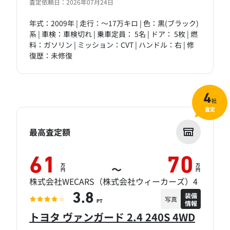
査定依頼日：2026年07月24日
年式：2009年 | 走行：～17万キロ | 色：黒(ブラック)
系 | 車検：車検切れ | 乗車定員： 5名 | ドア： 5枚 | 燃
料：ガソリン | ミッション：CVT | ハンドル：右 | 修
復歴：未修復
4
社
査定
最高査定額
61
70
万
万
～
円
円
株式会社WECARS（株式会社ウィーカーズ）4
装備
3.8
写真
情報
PT
トヨタ ヴァンガード 2.4 240S 4WD