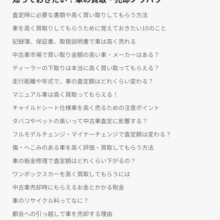
査定時に必要な書類や高く買い取りしてもらう方法
車を高く買取りしてもらうために覚えておきたい10のこと
記録簿、保証書、取扱説明書で車は高く売れる
中古車市場で買い取り金額の高い車・メーカーはある？
ディーラーの下取りは本当に高く買い取ってもらえる？
走行距離や年式で、車の査定額はどれくらい変わる？
マニュアル車は高く買取ってもらえる！
チャイルドシート仕様車を高く売るための注意ポイント
タバコやペットの臭いって中古車査定に影響する？
フルモデルチェンジ・マイナーチェンジで査定額は変わる？
傷・へこみのある車を高く評価・買取してもらう方法
車の板金修理で査定額はどれくらい下がるの？
ワンボックスカーを高く買取してもらうには
中古車売却時にもらえるお金とかかる税金
車のリサイクル料ってなに？
都会への引っ越しで車を売却する理由