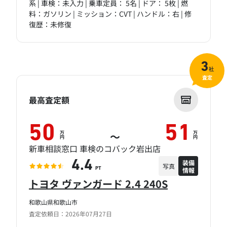
系 | 車検：未入力 | 乗車定員： 5名 | ドア： 5枚 | 燃
料：ガソリン | ミッション：CVT | ハンドル：右 | 修
復歴：未修復
3
社
査定
最高査定額
50
51
万
万
～
円
円
新車相談窓口 車検のコバック岩出店
装備
4.4
写真
情報
PT
トヨタ ヴァンガード 2.4 240S
和歌山県和歌山市
査定依頼日：2026年07月27日