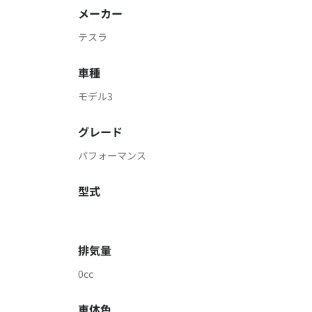
メーカー
テスラ
車種
モデル3
グレード
パフォーマンス
型式
排気量
0cc
車体色