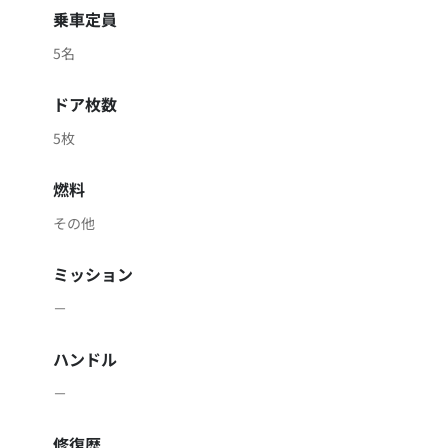
乗車定員
5名
ドア枚数
5枚
燃料
その他
ミッション
－
ハンドル
－
修復歴