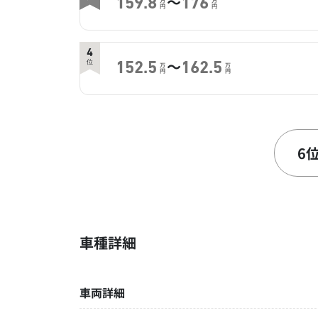
～
159.8
176
万
万
円
円
4
～
位
152.5
162.5
万
万
円
円
6
～
位
131
141
万
万
円
円
6
車種詳細
車両詳細