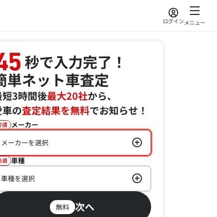
ログイン
メニュー
45
秒で入力完了！
簡単ネット車査定
最短3時間後
最大20社
から、
愛車の
査定結果を無料
でお知らせ！
メーカー
必須
メーカーを選択
車種
必須
車種を選択
次へ
無料