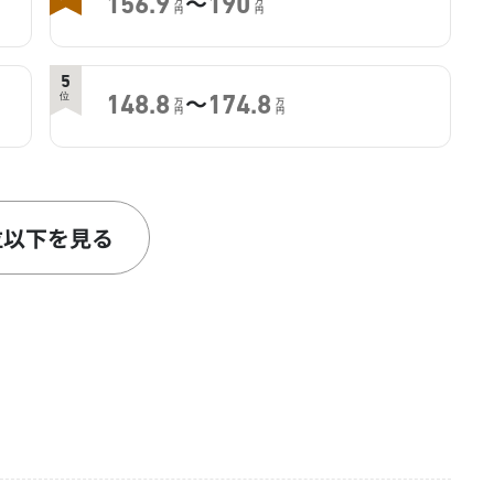
～
156.9
190
万
万
円
円
5
～
位
148.8
174.8
万
万
円
円
7
～
位
127
165
万
万
円
円
位以下を見る