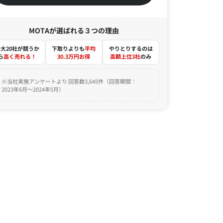
MOTAが選ばれる３つの理由
大20社が競うか
下取りよりも
平均
やりとりするのは
ら
高く売れる！
30.3万円お得
高額上位3社
のみ
※当社実施アンケートより 回答数3,645件（回答期間：
2023年6月～2024年5月）