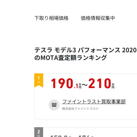
下取り相場価格
価格情報収集中
テスラ モデル3 パフォーマンス 2020
のMOTA査定額ランキング
1
190
210
～
位
万
万
.1
円
円
ファイントラスト買取事業部
株式会社ファイントラスト
2
位