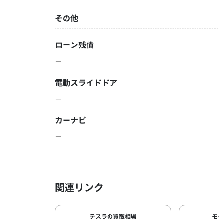
その他
ローン残債
－
電動スライドドア
－
カーナビ
－
関連リンク
テスラの買取相場
モ