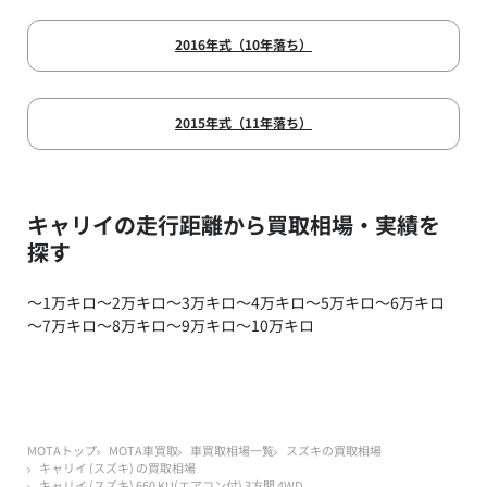
2016年式（10年落ち）
2015年式（11年落ち）
キャリイの走行距離から買取相場・実績を
探す
～1万キロ
～2万キロ
～3万キロ
～4万キロ
～5万キロ
～6万キロ
～7万キロ
～8万キロ
～9万キロ
～10万キロ
MOTAトップ
MOTA車買取
車買取相場一覧
スズキの買取相場
キャリイ (スズキ) の買取相場
キャリイ (スズキ) 660 KU(エアコン付) 3方開 4WD