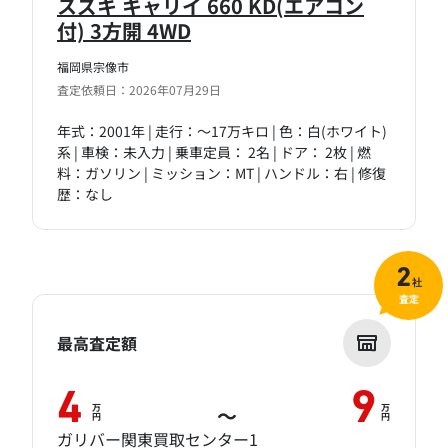
スズキ キャリイ 660 KD(エアコン
付) 3方開 4WD
福岡県宗像市
査定依頼日：2026年07月29日
年式：2001年 | 走行：～17万キロ | 色：白(ホワイト)
系 | 車検：未入力 | 乗車定員： 2名 | ドア： 2枚 | 燃
料：ガソリン | ミッション：MT | ハンドル：右 | 修復
歴：なし
2
社
査定
最高査定額
4
9
万
万
～
円
円
ガリバー関東買取センター1