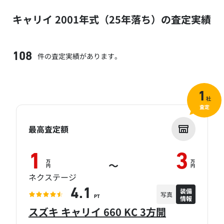
キャリイ 2001年式（25年落ち）の査定実績
件の査定実績があります。
108
1
社
査定
最高査定額
1
3
万
万
～
円
円
ネクステージ
装備
4.1
写真
情報
PT
スズキ キャリイ 660 KC 3方開