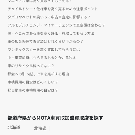
マニュアル車は高く買取ってもらえる！
チャイルドシート仕様車を高く売るための注意ポイント
タバコやペットの臭いって中古車査定に影響する？
フルモデルチェンジ・マイナーチェンジで査定額は変わる？
傷・へこみのある車を高く評価・買取してもらう方法
車の板金修理で査定額はどれくらい下がるの？
ワンボックスカーを高く買取してもらうには
中古車売却時にもらえるお金とかかる税金
車のリサイクル料ってなに？
都会への引っ越しで車を売却する理由
車検費用の目安はどのくらい？
軽自動車の車検費用の目安は？
都道府県からMOTA車買取加盟買取店を探す
北海道
北海道