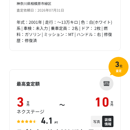
神奈川県相模原市緑区
査定依頼日：2026年07月31日
年式：2001年 | 走行：～13万キロ | 色：白(ホワイト)
系 | 車検：未入力 | 乗車定員： 2名 | ドア： 2枚 | 燃
料：ガソリン | ミッション：MT | ハンドル：右 | 修復
歴：修復済
3
社
査定
最高査定額
3
10
万
万
～
円
円
ネクステージ
装備
4.1
写真
情報
PT