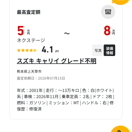
最高査定額
5
8
万
万
～
円
円
ネクステージ
装備
4.1
写真
情報
PT
スズキ キャリイ グレード不明
熊本県上天草市
査定依頼日：2026年07月15日
年式：2001年 | 走行：～13万キロ | 色：白(ホワイト)
系 | 車検：2026年11月 | 乗車定員： 2名 | ドア： 2枚 |
燃料：ガソリン | ミッション：MT | ハンドル：右 | 修
復歴：修復済