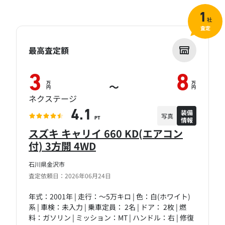
1
社
査定
最高査定額
3
8
万
万
～
円
円
ネクステージ
装備
4.1
写真
情報
PT
スズキ キャリイ 660 KD(エアコン
付) 3方開 4WD
石川県金沢市
査定依頼日：2026年06月24日
年式：2001年 | 走行：～5万キロ | 色：白(ホワイト)
系 | 車検：未入力 | 乗車定員： 2名 | ドア： 2枚 | 燃
料：ガソリン | ミッション：MT | ハンドル：右 | 修復