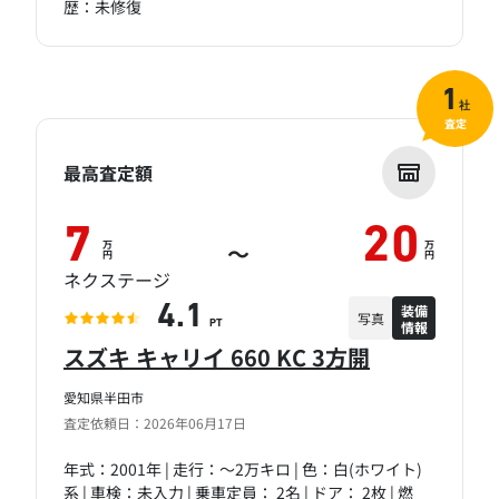
歴：未修復
1
社
査定
最高査定額
7
20
万
万
～
円
円
ネクステージ
装備
4.1
写真
情報
PT
スズキ キャリイ 660 KC 3方開
愛知県半田市
査定依頼日：2026年06月17日
年式：2001年 | 走行：～2万キロ | 色：白(ホワイト)
系 | 車検：未入力 | 乗車定員： 2名 | ドア： 2枚 | 燃