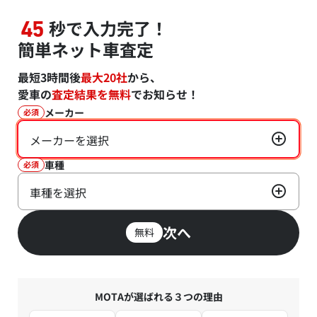
秒で入力完了！
45
簡単ネット車査定
最短3時間後
最大20社
から、
愛車の
査定結果を無料
でお知らせ！
メーカー
必須
メーカーを選択
車種
必須
車種を選択
次へ
無料
MOTAが選ばれる３つの理由