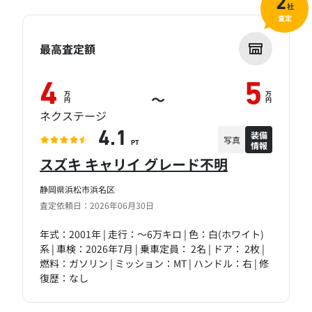
2
社
査定
最高査定額
4
5
万
万
～
円
円
ネクステージ
装備
4.1
写真
情報
PT
スズキ キャリイ グレード不明
静岡県浜松市浜名区
査定依頼日：2026年06月30日
年式：2001年 | 走行：～6万キロ | 色：白(ホワイト)
系 | 車検：2026年7月 | 乗車定員： 2名 | ドア： 2枚 |
燃料：ガソリン | ミッション：MT | ハンドル：右 | 修
復歴：なし