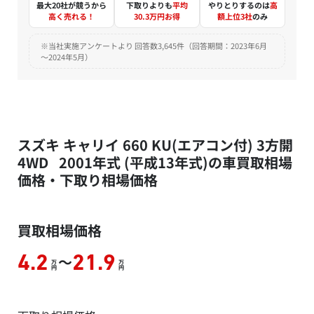
最大20社が競うから
下取りよりも
平均
やりとりするのは
高
高く売れる！
30.3万円お得
額上位3社
のみ
※当社実施アンケートより 回答数3,645件（回答期間：2023年6月
～2024年5月）
スズキ キャリイ 660 KU(エアコン付) 3方開
4WD 2001年式 (平成13年式)の車買取相場
価格・下取り相場価格
買取相場価格
～
4.2
21.9
万
万
円
円