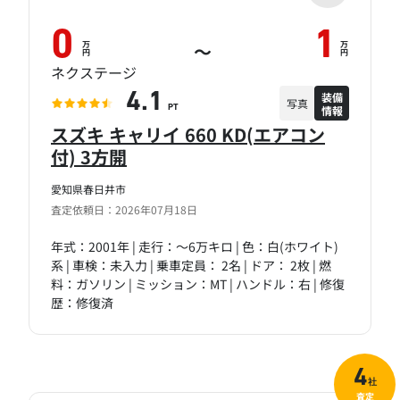
0
1
万
万
～
円
円
ネクステージ
装備
4.1
写真
情報
PT
スズキ キャリイ 660 KD(エアコン
付) 3方開
愛知県春日井市
査定依頼日：2026年07月18日
年式：2001年 | 走行：～6万キロ | 色：白(ホワイト)
系 | 車検：未入力 | 乗車定員： 2名 | ドア： 2枚 | 燃
料：ガソリン | ミッション：MT | ハンドル：右 | 修復
歴：修復済
4
社
査定