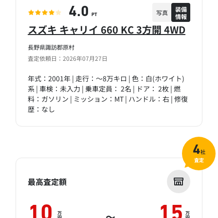
装備
4.0
写真
情報
PT
スズキ キャリイ 660 KC 3方開 4WD
長野県諏訪郡原村
査定依頼日：2026年07月27日
年式：2001年 | 走行：～8万キロ | 色：白(ホワイト)
系 | 車検：未入力 | 乗車定員： 2名 | ドア： 2枚 | 燃
料：ガソリン | ミッション：MT | ハンドル：右 | 修復
歴：なし
4
社
査定
最高査定額
10
15
万
万
～
円
円