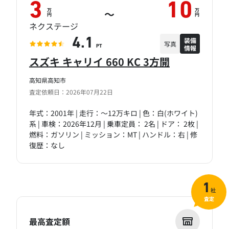
3
10
万
万
～
円
円
ネクステージ
装備
4.1
写真
情報
PT
スズキ キャリイ 660 KC 3方開
高知県高知市
査定依頼日：2026年07月22日
年式：2001年 | 走行：～12万キロ | 色：白(ホワイト)
系 | 車検：2026年12月 | 乗車定員： 2名 | ドア： 2枚 |
燃料：ガソリン | ミッション：MT | ハンドル：右 | 修
復歴：なし
1
社
査定
最高査定額