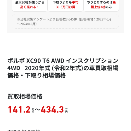
最大20社が競うから
下取りよりも
平均
やりとりするのは
高
高く売れる！
30.3万円お得
額上位3社
のみ
※当社実施アンケートより 回答数3,645件（回答期間：2023年6月
～2024年5月）
ボルボ XC90 T6 AWD インスクリプション
4WD 2020年式 (令和2年式)の車買取相場
価格・下取り相場価格
買取相場価格
～
141.2
434.3
万
万
円
円