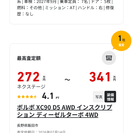
系 | 車検：2027年9月 | 乗車定員： 7名 | ドア： 5枚 |
燃料：その他 | ミッション：AT | ハンドル：右 | 修復
歴：なし
1
社
査定
最高査定額
272
341
万
万
～
円
円
ネクステージ
装備
4.1
写真
情報
PT
ボルボ XC90 D5 AWD インスクリプ
ション ディーゼルターボ 4WD
長野県飯田市
査定依頼日：2026年07月14日