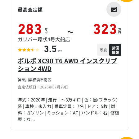
最高査定額
283
323
万
万
～
円
円
ガリバー環状4号大船店
装備
3.5
写真
情報
PT
ボルボ XC90 T6 AWD インスクリプ
ション 4WD
神奈川県横浜市南区
査定依頼日：2026年07月29日
年式：2020年 | 走行：～3万キロ | 色：黒(ブラック)
系 | 車検：未入力 | 乗車定員： 7名 | ドア： 5枚 | 燃
料：ガソリン | ミッション：AT | ハンドル：右 | 修復
歴：なし