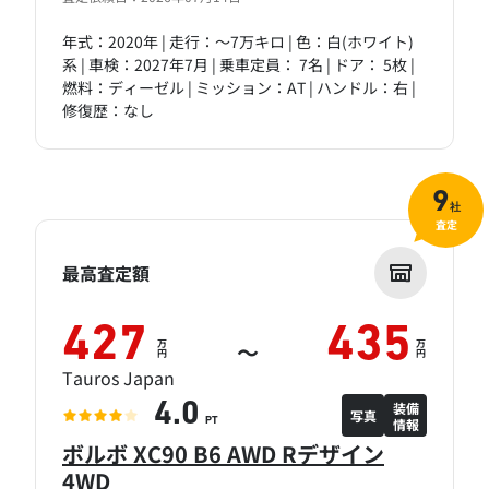
年式：2020年 | 走行：～7万キロ | 色：白(ホワイト)
系 | 車検：2027年7月 | 乗車定員： 7名 | ドア： 5枚 |
燃料：ディーゼル | ミッション：AT | ハンドル：右 |
修復歴：なし
9
社
査定
最高査定額
427
435
万
万
～
円
円
Tauros Japan
装備
4.0
写真
情報
PT
ボルボ XC90 B6 AWD Rデザイン
4WD