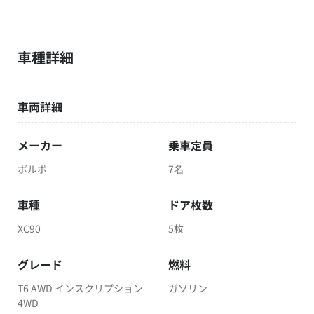
10
～
位
万
万
280.5
335
円
円
車種詳細
11
車両詳細
～
位
万
万
250
280
円
円
メーカー
乗車定員
ボルボ
7名
車種
ドア枚数
XC90
5枚
グレード
燃料
T6 AWD インスクリプション
ガソリン
4WD