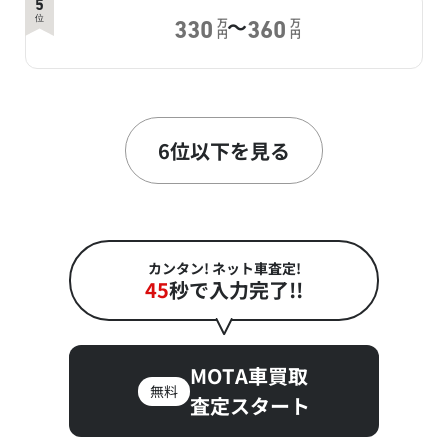
5
～
位
万
万
330
360
円
円
6
～
位
万
万
310.2
350
円
円
6位以下を見る
7
～
位
万
万
301
305
円
円
カンタン! ネット車査定!
45
秒で入力完了!!
8
～
位
万
万
293.3
340
円
円
MOTA車買取
無料
9
査定スタート
～
位
万
万
290
320
円
円