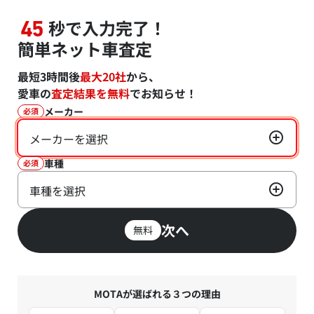
秒で入力完了！
45
簡単ネット車査定
最短3時間後
最大20社
から、
愛車の
査定結果を無料
でお知らせ！
メーカー
必須
メーカーを選択
車種
必須
車種を選択
次へ
無料
MOTAが選ばれる３つの理由