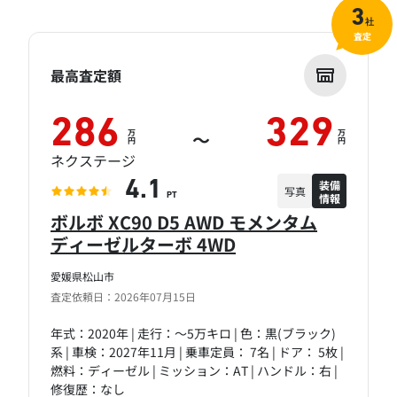
3
社
査定
最高査定額
286
329
万
万
～
円
円
ネクステージ
装備
4.1
写真
情報
PT
ボルボ XC90 D5 AWD モメンタム
ディーゼルターボ 4WD
愛媛県松山市
査定依頼日：2026年07月15日
年式：2020年 | 走行：～5万キロ | 色：黒(ブラック)
系 | 車検：2027年11月 | 乗車定員： 7名 | ドア： 5枚 |
燃料：ディーゼル | ミッション：AT | ハンドル：右 |
修復歴：なし