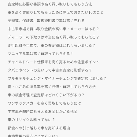
査定時に必要な書類や高く買い取りしてもらう方法
車を高く買取りしてもらうために覚えておきたい10のこと
記録簿、保証書、取扱説明書で車は高く売れる
中古車市場で買い取り金額の高い車・メーカーはある？
ディーラーの下取りは本当に高く買い取ってもらえる？
走行距離や年式で、車の査定額はどれくらい変わる？
マニュアル車は高く買取ってもらえる！
チャイルドシート仕様車を高く売るための注意ポイント
タバコやペットの臭いって中古車査定に影響する？
フルモデルチェンジ・マイナーチェンジで査定額は変わる？
傷・へこみのある車を高く評価・買取してもらう方法
車の板金修理で査定額はどれくらい下がるの？
ワンボックスカーを高く買取してもらうには
中古車売却時にもらえるお金とかかる税金
車のリサイクル料ってなに？
都会への引っ越しで車を売却する理由
車検費用の目安はどのくらい？