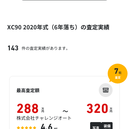
XC90 2020年式（6年落ち）の査定実績
件の査定実績があります。
143
7
社
査定
最高査定額
288
320
万
万
～
円
円
株式会社チャレンジオート
装備
4.6
写真