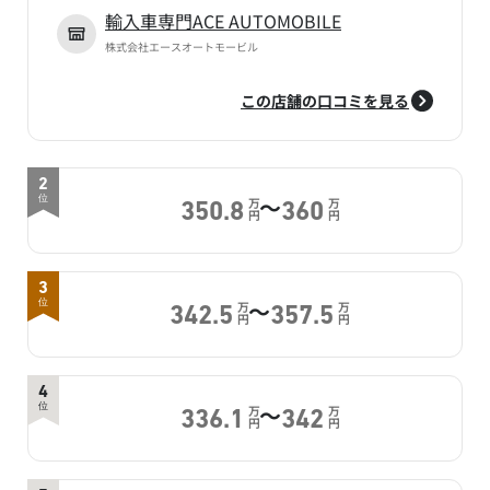
輸入車専門ACE AUTOMOBILE
株式会社エースオートモービル
この店舗の口コミを見る
2
～
位
万
万
350.8
360
円
円
3
～
位
万
万
342.5
357.5
円
円
4
～
位
万
万
336.1
342
円
円