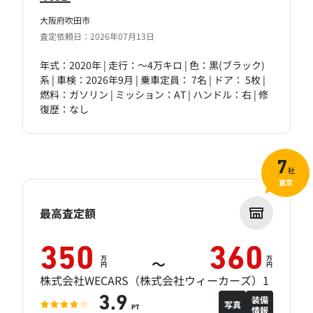
大阪府吹田市
査定依頼日：2026年07月13日
年式：2020年 | 走行：～4万キロ | 色：黒(ブラック)
系 | 車検：2026年9月 | 乗車定員： 7名 | ドア： 5枚 |
燃料：ガソリン | ミッション：AT | ハンドル：右 | 修
復歴：なし
7
社
査定
最高査定額
350
360
万
万
～
円
円
株式会社WECARS（株式会社ウィーカーズ）1
装備
3.9
写真
情報
PT