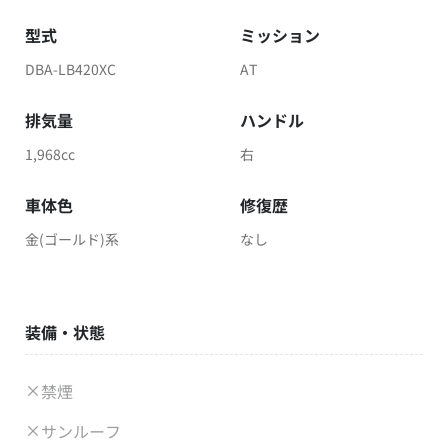
型式
ミッション
DBA-LB420XC
AT
排気量
ハンドル
1,968cc
右
車体色
修復歴
金(ゴールド)系
なし
装備・状態
禁煙
サンルーフ