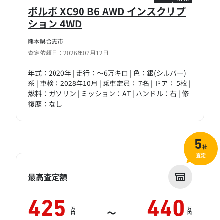
ボルボ XC90 B6 AWD インスクリプ
ション 4WD
熊本県合志市
査定依頼日：2026年07月12日
年式：2020年 | 走行：～6万キロ | 色：銀(シルバー)
系 | 車検：2028年10月 | 乗車定員： 7名 | ドア： 5枚 |
燃料：ガソリン | ミッション：AT | ハンドル：右 | 修
復歴：なし
5
社
査定
最高査定額
425
440
万
万
～
円
円