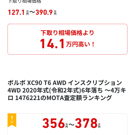
下取り相場価格
～
127.1
390.9
万
万
円
円
下取り相場価格より
14.1
万円高い！
ボルボ XC90 T6 AWD インスクリプション
4WD 2020年式(令和2年式)6年落ち ～4万キ
ロ 1476221のMOTA査定額ランキング
1
356
378
～
位
万
万
円
円