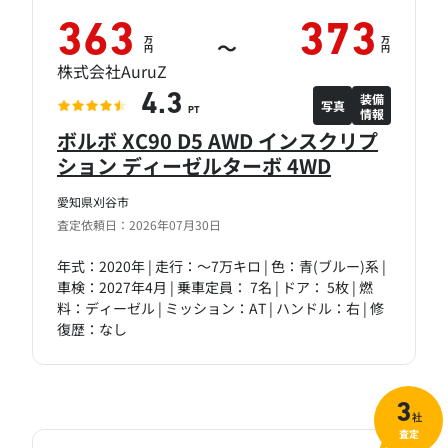
363
373
万
万
～
円
円
株式会社AuruZ
装備
4.3
写真
情報
PT
ボルボ XC90 D5 AWD インスクリプ
ション ディーゼルターボ 4WD
愛知県刈谷市
査定依頼日：2026年07月30日
年式：2020年 | 走行：～7万キロ | 色：青(ブルー)系 |
車検：2027年4月 | 乗車定員： 7名 | ドア： 5枚 | 燃
料：ディーゼル | ミッション：AT | ハンドル：右 | 修
復歴：なし
3
社
査定