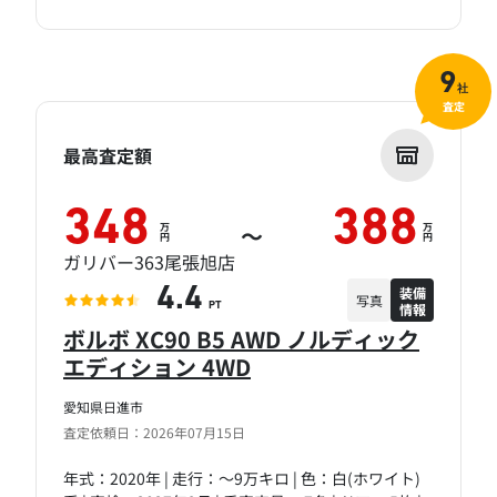
9
社
査定
最高査定額
348
388
万
万
～
円
円
ガリバー363尾張旭店
装備
4.4
写真
情報
PT
ボルボ XC90 B5 AWD ノルディック
エディション 4WD
愛知県日進市
査定依頼日：2026年07月15日
年式：2020年 | 走行：～9万キロ | 色：白(ホワイト)