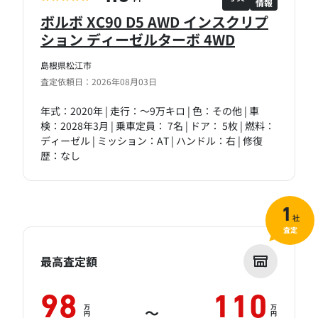
情報
PT
ボルボ XC90 D5 AWD インスクリプ
ション ディーゼルターボ 4WD
島根県松江市
査定依頼日：2026年08月03日
年式：2020年 | 走行：～9万キロ | 色：その他 | 車
検：2028年3月 | 乗車定員： 7名 | ドア： 5枚 | 燃料：
ディーゼル | ミッション：AT | ハンドル：右 | 修復
歴：なし
1
社
査定
最高査定額
98
110
万
万
～
円
円