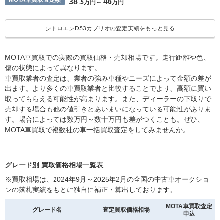
MOTA車買取査定額
38
46
.5万円～
万円
シトロエンDS3カブリオの査定実績をもっと見る
MOTA車買取での実際の買取価格・売却相場です。走行距離や色、
傷の状態によって異なります。
車買取業者の査定は、業者の強み車種やニーズによって金額の差が
出ます。より多くの車買取業者と比較することでより、高額に買い
取ってもらえる可能性が高まります。また、ディーラーの下取りで
売却する場合も他の値引きとあいまいになっている可能性がありま
す。場合によっては数万円～数十万円も差がつくことも。ぜひ、
MOTA車買取で複数社の車一括買取査定をしてみませんか。
グレード別 買取価格相場一覧表
※買取相場は、2024年9月～2025年2月の全国の中古車オークショ
ンの落札実績をもとに独自に補正・算出しております。
MOTA車買取査定
グレード名
査定買取価格相場
申込