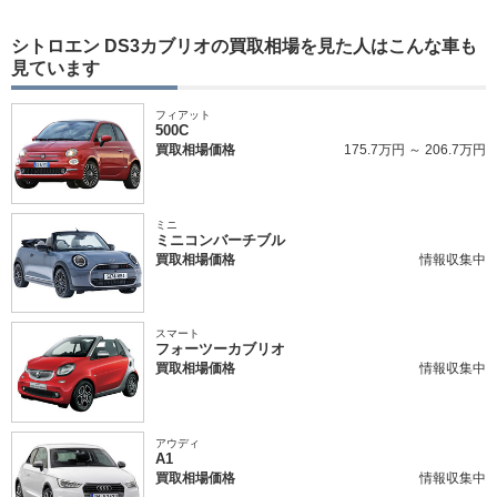
シトロエン DS3カブリオの買取相場を見た人はこんな車も
見ています
フィアット
500C
買取相場価格
175.7万円 ～ 206.7万円
ミニ
ミニコンバーチブル
買取相場価格
情報収集中
スマート
フォーツーカブリオ
買取相場価格
情報収集中
アウディ
A1
買取相場価格
情報収集中