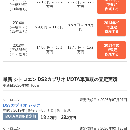
2015年式
2015年式
29.1万円 ～ 72.9
26.2万円 ～ 65.6
（平成27年）
で査定
万円
万円
（11年落ち）
依頼する
2014年
2014年式
8.5万円 ～ 9.9万
（平成26年）
9.4万円 ～ 11万円
で査定
円
（12年落ち）
依頼する
2013年
2013年式
14.9万円 ～ 17.6
13.4万円 ～ 15.8
（平成25年）
で査定
万円
万円
（13年落ち）
依頼する
最新 シトロエン DS3カブリオ MOTA車買取の査定実績
更新日2026年08月06日
シトロエン
査定依頼日：2026年07月07日
DS3カブリオ シック
年式：2018年 | 走行：～5万キロ | 色：黄系
MOTA車買取査定額
18
23
.2万円～
.2万円
シトロエン
査定依頼日：2026年03月25日