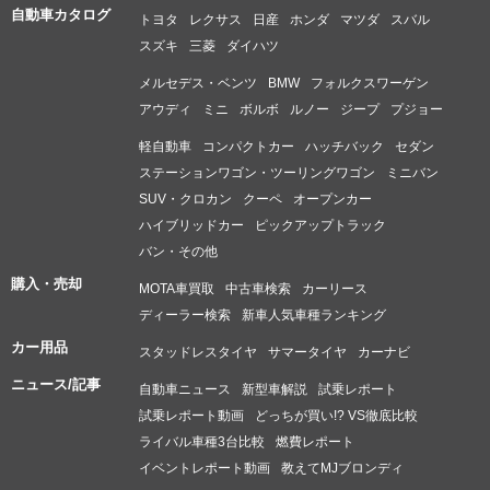
自動車カタログ
トヨタ
レクサス
日産
ホンダ
マツダ
スバル
スズキ
三菱
ダイハツ
メルセデス・ベンツ
BMW
フォルクスワーゲン
アウディ
ミニ
ボルボ
ルノー
ジープ
プジョー
軽自動車
コンパクトカー
ハッチバック
セダン
ステーションワゴン・ツーリングワゴン
ミニバン
SUV・クロカン
クーペ
オープンカー
ハイブリッドカー
ピックアップトラック
バン・その他
購入・売却
MOTA車買取
中古車検索
カーリース
ディーラー検索
新車人気車種ランキング
カー用品
スタッドレスタイヤ
サマータイヤ
カーナビ
ニュース/記事
自動車ニュース
新型車解説
試乗レポート
試乗レポート動画
どっちが買い!? VS徹底比較
ライバル車種3台比較
燃費レポート
イベントレポート動画
教えてMJブロンディ