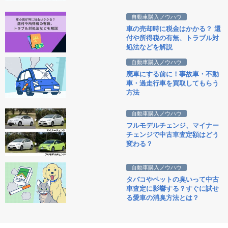
自動車購入ノウハウ
車の売却時に税金はかかる？ 還
付や所得税の有無、トラブル対
処法などを解説
自動車購入ノウハウ
廃車にする前に！事故車・不動
車・過走行車を買取してもらう
方法
自動車購入ノウハウ
フルモデルチェンジ、マイナー
チェンジで中古車査定額はどう
変わる？
自動車購入ノウハウ
タバコやペットの臭いって中古
車査定に影響する？すぐに試せ
る愛車の消臭方法とは？