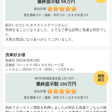
最終提示額 59万円
総合評価
査定価格
5.0
｜連絡・対応
5.0
｜おすすめ度
5.0
紹介いただいたネクストステージさんに
売却することになりました。とても丁寧な説明と迅速な対応でし
た。
大変お世話になりありがとうございました。
洗車好き様
投稿日 2021年10月13日
店舗名
フレックス USトヨタガレージ店
シトロエン DS3カブリオ（2015｜～2.5万キロ）
買取
MOTA車買取査定額 120 万円 ～
成立
最終提示額 150万円
総合評価
査定価格
5.0
｜連絡・対応
4.5
｜おすすめ度
5.0
初めてオンライン買取を利用しましたが対応も迅速でこちらの疑