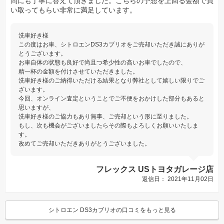
問にも丁寧に答えて頂きました。こちらの予想を上回る金額で買
い取ってもらい非常に満足しています。
洗車好き様
この度はお車、シトロエンDS3カブリオをご売却いただき誠にありが
とうございます。
お車自体の状態も良好で尚且つ希少性の高いお車でしたので、
精一杯の金額を付けさせていただきました。
洗車好き様のご納得いただける結果となり弊社として嬉しい限りでご
ざいます。
今回、オンライン査定ということでご不便をおかけした部分もあると
思いますが、
洗車好き様のご協力もあり無事、ご売却という形に至りました。
もし、次も機会がございましたらその際もよろしくお願いいたしま
す。
改めてご売却いただきありがとうございました。
フレックス USトヨタガレージ店
返信日： 2021年11月02日
シトロエン DS3カブリオの口コミをもっと見る