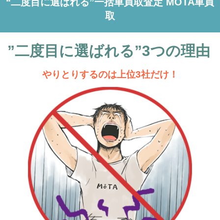
“二度目に選ばれる”一括車買取査定 MOTA車買
取
”二度目に選ばれる”3つの理由
やりとりするのは上位3社だけ！