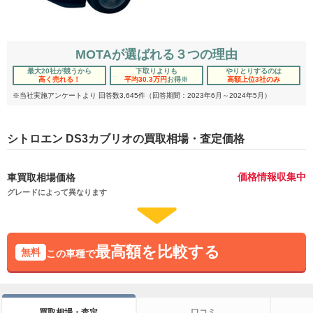
MOTAが選ばれる３つの理由
最大20社が競うから
下取りよりも
やりとりするのは
高く売れる！
平均30.3万円
お得
※
高額上位3社のみ
※当社実施アンケートより 回答数3,645件（回答期間：2023年6月～2024年5月）
シトロエン DS3カブリオの買取相場・査定価格
価格情報収集中
車買取相場価格
グレードによって異なります
最高額を比較する
無料
この車種で
買取相場・査定
口コミ