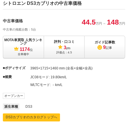
シトロエン DS3カブリオの中古車価格
44.5
148
中古車価格
万円
～
万円
中古車の掲載台数：5台
MOTA車買取 人気ランキ
評判・口コミ
ガイド記事数
ング
9
3
記事
pts
1174
位
評価点：
4.5
全車種中
ボディサイズ
3965×1715×1460 mm (全長×全幅×全高)
燃費
JC08モード:
19.80km/L
WLTCモード:
－km/L
オープンカー
派生車種
DS3
DS3カブリオのカタログトップへ