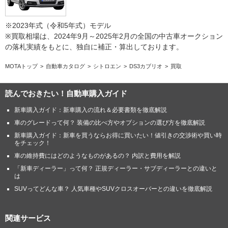
※2023年式（令和5年式）モデル
※買取相場は、2024年9月～2025年2月の全国の中古車オークション
の落札実績をもとに、独自に補正・算出しております。
MOTAトップ
自動車カタログ
シトロエン
DS3カブリオ
買取
読んでおきたい！自動車購入ガイド
新車購入ガイド：新車購入の流れ＆必要書類を徹底解説
車のグレードって何？ 装備の比べ方やオプションの選び方を徹底解説
新車購入ガイド：新車を買うならお得に買いたい！値引きの交渉術や買い時
をチェック！
車の維持費にはどのようなものがあるの？ 内訳と費用を解説
「新車ディーラー」って何？ 正規ディーラー・サブディーラーとの違いと
は
SUVってどんな車？ 人気車種やSUVクロスオーバーとの違いを徹底解説
関連サービス