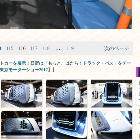
4
115
116
117
118
…
119
次のページ
トカーを展示！日野は「もっと、はたらくトラック・バス」をテー
東京モーターショー2017】】