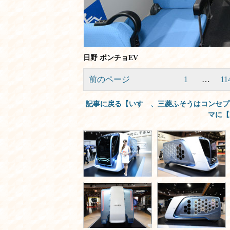
日野 ポンチョEV
前のページ
1
…
11
記事に戻る【いすゞ、三菱ふそうはコンセプ
マに【