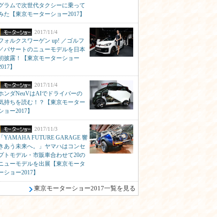
グラムで次世代タクシーに乗って
みた【東京モーターショー2017】
2017/11/4
フォルクスワーゲン up! ／ゴルフ
／パサートのニューモデルを日本
初披露！【東京モーターショー
2017】
2017/11/4
ホンダNeuVはAIでドライバーの
気持ちを読む！？【東京モーター
ショー2017】
2017/11/3
「YAMAHA FUTURE GARAGE 響
きあう未来へ。」ヤマハはコンセ
プトモデル・市販車合わせて20の
ニューモデルを出展【東京モータ
ーショー2017】
東京モーターショー2017一覧を見る