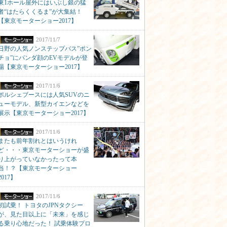
東1ホール屋外にはいぶし銀の猛
者“はたらくくるま”が大集結！
【東京モーターショー2017】
2017/11/7
日野の人気ノンステップバス”ポン
チョ”にパンダ顔のEVモデルが登
場【東京モーターショー2017】
2017/11/6
ポルシェブースには人気SUVのニ
ューモデル、新型カイエンなどを
展示【東京モーターショー2017】
2017/11/6
またも前年割れとはいうけれ
ど・・・東京モーターショーが盛
り上がっていなかったって本
当！？【東京モーターショー
2017】
2017/11/6
初試乗！ トヨタのJPNタクシー
が、見た目以上に「未来」を感じ
る乗り心地だった！ 試乗体験プロ