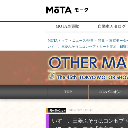
MOTA車買取
自動車カタログ
MOTAトップ
ニュース/記事
特集
東京モーター
いすゞ、三菱ふそうはコンセプトカーを展示！日野は
TOP
コンパニオン
2017/10/31 18:30
いすゞ、三菱ふそうはコンセプ