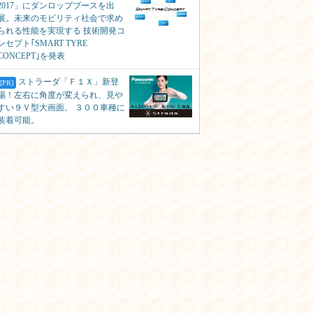
2017」にダンロップブースを出
展。未来のモビリティ社会で求め
られる性能を実現する 技術開発コ
ンセプト｢SMART TYRE
CONCEPT｣を発表
ストラーダ「Ｆ１Ｘ」新登
[PR]
場！左右に角度が変えられ、見や
すい９Ｖ型大画面。 ３００車種に
装着可能。