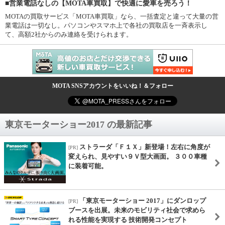
■営業電話なしの【MOTA車買取】で快適に愛車を売ろう！
MOTAの買取サービス「MOTA車買取」なら、一括査定と違って大量の営
業電話は一切なし。パソコンやスマホ上で各社の買取店を一斉表示し
て、高額2社からのみ連絡を受けられます。
MOTA SNSアカウントをいいね！＆フォロー
東京モーターショー2017 の最新記事
ストラーダ「Ｆ１Ｘ」新登場！左右に角度が
[PR]
変えられ、見やすい９Ｖ型大画面。 ３００車種
に装着可能。
「東京モーターショー 2017」にダンロップ
[PR]
ブースを出展。未来のモビリティ社会で求めら
れる性能を実現する 技術開発コンセプト