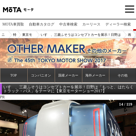
MOTA車買取
自動車カタログ
中古車検索
カーリース
ディーラー検索
ニ
特
東京モ
いすゞ、三菱ふそうはコンセプトカーを展示！日野は
画
ュ
集
ーター
「もっと、はたらくトラック・バス」をテーマに【東
像
ー
ショー2
京モーターショー2017】
N
ス/
017
o.
記
14
事
TOP
コンパニオン
国産メーカー
海外メーカー
その他
いすゞ、三菱ふそうはコンセプトカーを展示！日野は「もっと、はたらく
トラック・バス」をテーマに【東京モーターショー2017】
PR
14
/
119