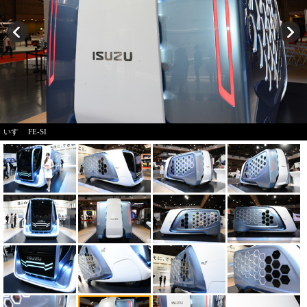
いすゞ FE-SI