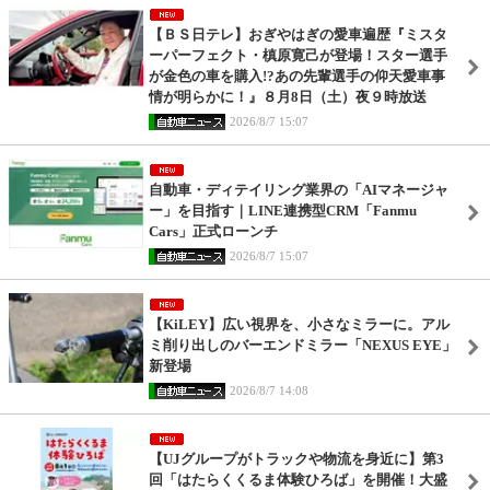
【ＢＳ日テレ】おぎやはぎの愛車遍歴『ミスタ
ーパーフェクト・槙原寛己が登場！スター選手
が金色の車を購入!?あの先輩選手の仰天愛車事
情が明らかに！』８月8日（土）夜９時放送
2026/8/7 15:07
自動車・ディテイリング業界の「AIマネージャ
ー」を目指す｜LINE連携型CRM「Fanmu
Cars」正式ローンチ
2026/8/7 15:07
【KiLEY】広い視界を、小さなミラーに。アル
ミ削り出しのバーエンドミラー「NEXUS EYE」
新登場
2026/8/7 14:08
【UJグループがトラックや物流を身近に】第3
回「はたらくくるま体験ひろば」を開催！大盛