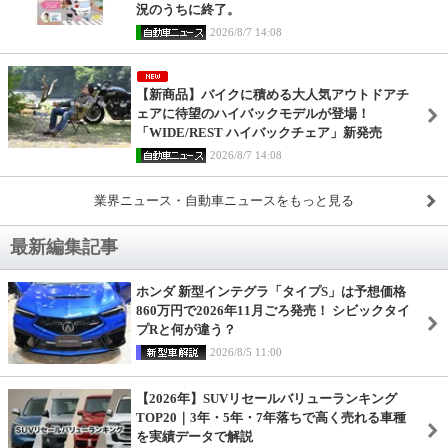
況のうちに終了。
2026/8/7 14:08
【新商品】バイクに積める大人気アウトドアチ
ェアに待望のハイバックモデルが登場！
「WIDE/REST ハイバックチェア」新発売
2026/8/7 14:08
業界ニュース・自動車ニュースをもっと見る
最新編集記事
ホンダ 新型インテグラ「タイプS」は予想価格
860万円で2026年11月ごろ発売！ シビックタイ
プRと何が違う？
2026/8/5 11:00
【2026年】SUVリセールバリューランキング
TOP20｜3年・5年・7年落ちで高く売れる車種
を実績データで解説