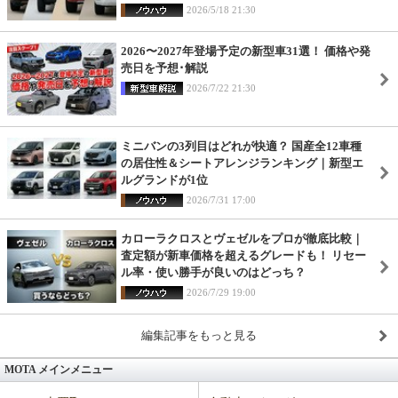
2026/5/18 21:30
2026〜2027年登場予定の新型車31選！ 価格や発
売日を予想･解説
2026/7/22 21:30
ミニバンの3列目はどれが快適？ 国産全12車種
の居住性＆シートアレンジランキング｜新型エ
ルグランドが1位
2026/7/31 17:00
カローラクロスとヴェゼルをプロが徹底比較｜
査定額が新車価格を超えるグレードも！ リセー
ル率・使い勝手が良いのはどっち？
2026/7/29 19:00
編集記事をもっと見る
MOTA メインメニュー