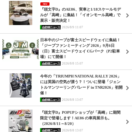
『頭文字D』のAE86、実車と1/18スケールモデ
ルが「高崎」に集結！「イオンモール高崎」で
展示・販売決定！
2026/8/9 11:07
日本中のジープが富士スピードウェイに集結！
「ジープファンミーティング 2026」9月6日
（日）富士スピードウェイ CGパーク（P2駐車
場）にて開催！
2026/8/8 15:07
今年の「TRIUMPH NATIONAL RALLY 2026」
には英国の空気が漂う？！ついに登場「ジェン
トルマンツーリングパレード in TNR2026」初開
催！
2026/8/8 13:07
『頭文字D』POPUPショップが「高崎」に期間
限定で登場します！AE86 の車両展示も。
（2026/8/11～8/20）
2026/8/8 13:07