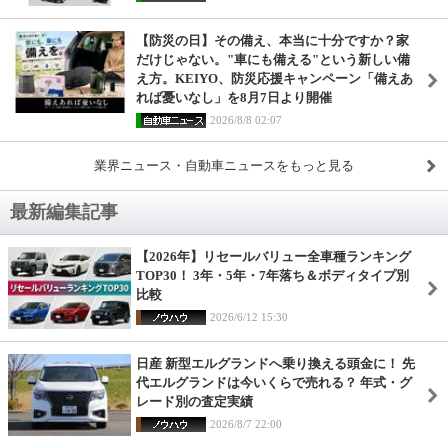
【防災の日】その備え、本当に十分ですか？家
だけじゃない。"車にも備える"という新しい備
え方。KEIYO、防災応援キャンペーン「備えあ
れば憂いなし」を8月7日より開催
2026/8/8 02:07
業界ニュース・自動車ニュースをもっと見る
最新編集記事
【2026年】リセールバリュー全車種ランキング
TOP30！ 3年・5年・7年落ち＆ボディタイプ別
比較
2026/6/12 15:30
日産 新型エルグランドへ乗り換える頭金に！ 先
代エルグランドは今いくらで売れる？ 年式・グ
レード別の査定実績
2026/8/7 22:00