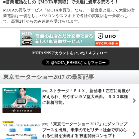
■営業電話なしの【MOTA車買取】で快適に愛車を売ろう！
MOTAの買取サービス「MOTA車買取」なら、一括査定と違って大量の営
業電話は一切なし。パソコンやスマホ上で各社の買取店を一斉表示し
て、高額2社からのみ連絡を受けられます。
MOTA SNSアカウントをいいね！＆フォロー
東京モーターショー2017 の最新記事
ストラーダ「Ｆ１Ｘ」新登場！左右に角度が
[PR]
変えられ、見やすい９Ｖ型大画面。 ３００車種
に装着可能。
「東京モーターショー 2017」にダンロップ
[PR]
ブースを出展。未来のモビリティ社会で求めら
れる性能を実現する 技術開発コンセプト