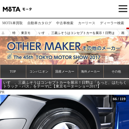
MOTA車買取
自動車カタログ
中古車検索
カーリース
ディーラー検索
ニ
特
東京モ
いすゞ、三菱ふそうはコンセプトカーを展示！日野は
画
ュ
集
ーター
「もっと、はたらくトラック・バス」をテーマに【東
像
ー
ショー2
京モーターショー2017】
N
ス/
017
o.
記
66
事
TOP
コンパニオン
国産メーカー
海外メーカー
その他
いすゞ、三菱ふそうはコンセプトカーを展示！日野は「もっと、はたらく
トラック・バス」をテーマに【東京モーターショー2017】
PR
66
/
119