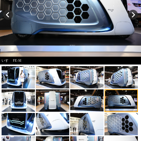
いすゞ FE-SI