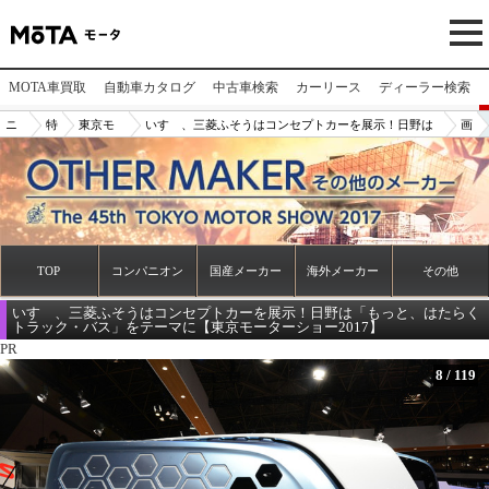
MOTA車買取
自動車カタログ
中古車検索
カーリース
ディーラー検索
ニ
特
東京モ
いすゞ、三菱ふそうはコンセプトカーを展示！日野は
画
ュ
集
ーター
「もっと、はたらくトラック・バス」をテーマに【東
像
ー
ショー2
京モーターショー2017】
N
ス/
017
o.
記
8
事
TOP
コンパニオン
国産メーカー
海外メーカー
その他
いすゞ、三菱ふそうはコンセプトカーを展示！日野は「もっと、はたらく
トラック・バス」をテーマに【東京モーターショー2017】
PR
8
/
119