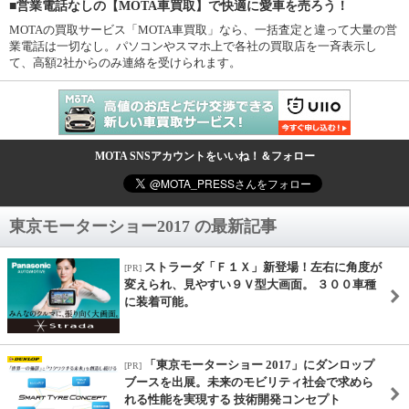
■営業電話なしの【MOTA車買取】で快適に愛車を売ろう！
MOTAの買取サービス「MOTA車買取」なら、一括査定と違って大量の営
業電話は一切なし。パソコンやスマホ上で各社の買取店を一斉表示し
て、高額2社からのみ連絡を受けられます。
MOTA SNSアカウントをいいね！＆フォロー
東京モーターショー2017 の最新記事
ストラーダ「Ｆ１Ｘ」新登場！左右に角度が
[PR]
変えられ、見やすい９Ｖ型大画面。 ３００車種
に装着可能。
「東京モーターショー 2017」にダンロップ
[PR]
ブースを出展。未来のモビリティ社会で求めら
れる性能を実現する 技術開発コンセプト