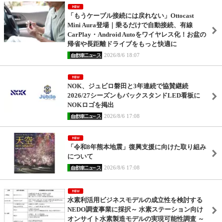
「もうケーブル接続には戻れない」Ottocast
Mini Aura登場｜乗るだけで自動接続、有線
CarPlay・Android Autoをワイヤレス化！お盆の
帰省や長距離ドライブをもっと快適に
2026/8/6 18:07
NOK、ジュビロ磐田と3年連続で協賛継続
2026/27シーズンもバックスタンドLED看板に
NOKロゴを掲出
2026/8/6 17:08
「令和8年熊本地震」復興支援に向けた取り組み
について
2026/8/6 17:08
水素利活用ビジネスモデルの成立性を検討する
NEDO調査事業に採択～ 水素ステーション向け
オンサイト水素製造モデルの実現可能性調査 ～