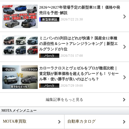
2026〜2027年登場予定の新型車31選！ 価格や発
売日を予想･解説
2026/7/22 21:30
ミニバンの3列目はどれが快適？ 国産全12車種
の居住性＆シートアレンジランキング｜新型エ
ルグランドが1位
2026/7/31 17:00
カローラクロスとヴェゼルをプロが徹底比較｜
査定額が新車価格を超えるグレードも！ リセー
ル率・使い勝手が良いのはどっち？
2026/7/29 19:00
編集記事をもっと見る
MOTA メインメニュー
MOTA車買取
自動車カタログ