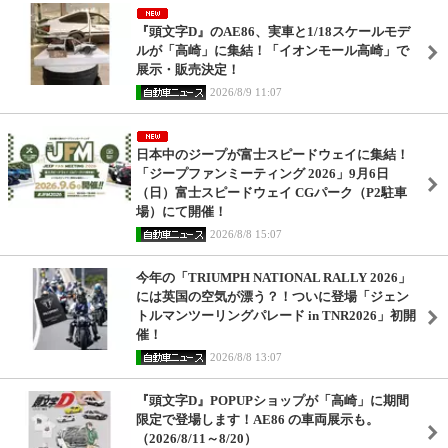
『頭文字D』のAE86、実車と1/18スケールモデ
ルが「高崎」に集結！「イオンモール高崎」で
展示・販売決定！
2026/8/9 11:07
日本中のジープが富士スピードウェイに集結！
「ジープファンミーティング 2026」9月6日
（日）富士スピードウェイ CGパーク（P2駐車
場）にて開催！
2026/8/8 15:07
今年の「TRIUMPH NATIONAL RALLY 2026」
には英国の空気が漂う？！ついに登場「ジェン
トルマンツーリングパレード in TNR2026」初開
催！
2026/8/8 13:07
『頭文字D』POPUPショップが「高崎」に期間
限定で登場します！AE86 の車両展示も。
（2026/8/11～8/20）