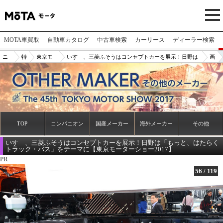
MOTA車買取
自動車カタログ
中古車検索
カーリース
ディーラー検索
ニ
特
東京モ
いすゞ、三菱ふそうはコンセプトカーを展示！日野は
画
ュ
集
ーター
「もっと、はたらくトラック・バス」をテーマに【東
像
ー
ショー2
京モーターショー2017】
N
ス/
017
o.
記
56
事
TOP
コンパニオン
国産メーカー
海外メーカー
その他
いすゞ、三菱ふそうはコンセプトカーを展示！日野は「もっと、はたらく
トラック・バス」をテーマに【東京モーターショー2017】
PR
56
/
119