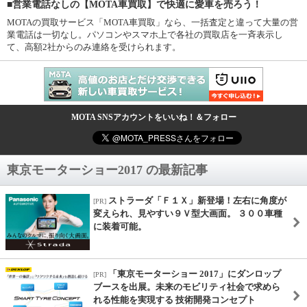
■営業電話なしの【MOTA車買取】で快適に愛車を売ろう！
MOTAの買取サービス「MOTA車買取」なら、一括査定と違って大量の営
業電話は一切なし。パソコンやスマホ上で各社の買取店を一斉表示し
て、高額2社からのみ連絡を受けられます。
MOTA SNSアカウントをいいね！＆フォロー
東京モーターショー2017 の最新記事
ストラーダ「Ｆ１Ｘ」新登場！左右に角度が
[PR]
変えられ、見やすい９Ｖ型大画面。 ３００車種
に装着可能。
「東京モーターショー 2017」にダンロップ
[PR]
ブースを出展。未来のモビリティ社会で求めら
れる性能を実現する 技術開発コンセプト