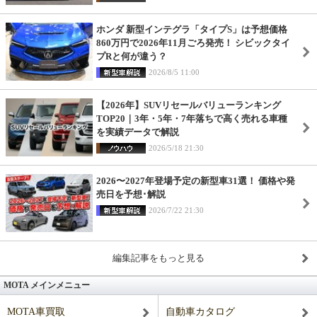
ホンダ 新型インテグラ「タイプS」は予想価格
860万円で2026年11月ごろ発売！ シビックタイ
プRと何が違う？
2026/8/5 11:00
【2026年】SUVリセールバリューランキング
TOP20｜3年・5年・7年落ちで高く売れる車種
を実績データで解説
2026/5/18 21:30
2026〜2027年登場予定の新型車31選！ 価格や発
売日を予想･解説
2026/7/22 21:30
編集記事をもっと見る
MOTA メインメニュー
MOTA車買取
自動車カタログ