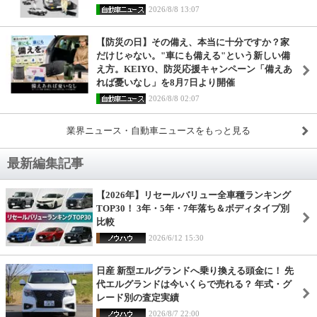
2026/8/8 13:07
【防災の日】その備え、本当に十分ですか？家
だけじゃない。"車にも備える"という新しい備
え方。KEIYO、防災応援キャンペーン「備えあ
れば憂いなし」を8月7日より開催
2026/8/8 02:07
業界ニュース・自動車ニュースをもっと見る
最新編集記事
【2026年】リセールバリュー全車種ランキング
TOP30！ 3年・5年・7年落ち＆ボディタイプ別
比較
2026/6/12 15:30
日産 新型エルグランドへ乗り換える頭金に！ 先
代エルグランドは今いくらで売れる？ 年式・グ
レード別の査定実績
2026/8/7 22:00