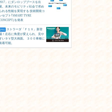
2017」にダンロップブースを出
展。未来のモビリティ社会で求め
られる性能を実現する 技術開発コ
ンセプト｢SMART TYRE
CONCEPT｣を発表
ストラーダ「Ｆ１Ｘ」新登
[PR]
場！左右に角度が変えられ、見や
すい９Ｖ型大画面。 ３００車種に
装着可能。