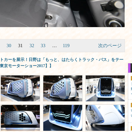
30
31
32
33
…
119
次のページ
トカーを展示！日野は「もっと、はたらくトラック・バス」をテー
東京モーターショー2017】】