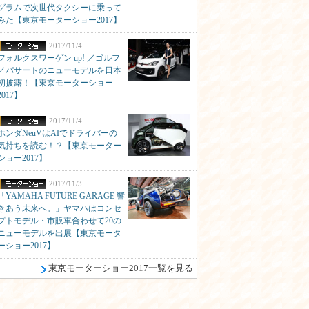
グラムで次世代タクシーに乗って
みた【東京モーターショー2017】
2017/11/4
フォルクスワーゲン up! ／ゴルフ
／パサートのニューモデルを日本
初披露！【東京モーターショー
2017】
2017/11/4
ホンダNeuVはAIでドライバーの
気持ちを読む！？【東京モーター
ショー2017】
2017/11/3
「YAMAHA FUTURE GARAGE 響
きあう未来へ。」ヤマハはコンセ
プトモデル・市販車合わせて20の
ニューモデルを出展【東京モータ
ーショー2017】
東京モーターショー2017一覧を見る