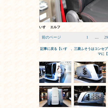
いすゞ エルフ
前のページ
1
…
29
記事に戻る【いすゞ、三菱ふそうはコンセプ
マに【