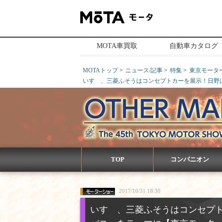
MOTA車買取
自動車カタログ
MOTAトップ
ニュース/記事
特集
東京モーター
いすゞ、三菱ふそうはコンセプトカーを展示！日野は
TOP
コンパニオン
2017/10/31 18:30
いすゞ、三菱ふそうはコンセプ