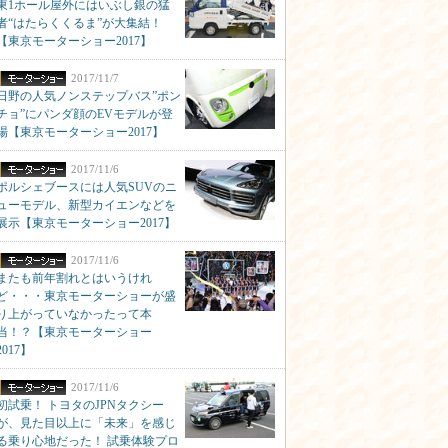
東1ホール屋外にはいぶし銀の猛
者“はたらくくるま”が大集結！
【東京モーターショー2017】
2017/11/7
日野の人気ノンステップバス”ポン
チョ”にパンダ顔のEVモデルが登
場【東京モーターショー2017】
2017/11/6
ポルシェブースには人気SUVのニ
ューモデル、新型カイエンなどを
展示【東京モーターショー2017】
2017/11/6
またも前年割れとはいうけれ
ど・・・東京モーターショーが盛
り上がっていなかったって本
当！？【東京モーターショー
2017】
2017/11/6
初試乗！ トヨタのJPNタクシー
が、見た目以上に「未来」を感じ
る乗り心地だった！ 試乗体験プロ