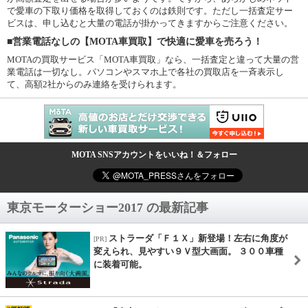
で愛車の下取り価格を取得しておくのは鉄則です。ただし一括査定サー
ビスは、申し込むと大量の電話が掛かってきますからご注意ください。
■営業電話なしの【MOTA車買取】で快適に愛車を売ろう！
MOTAの買取サービス「MOTA車買取」なら、一括査定と違って大量の営
業電話は一切なし。パソコンやスマホ上で各社の買取店を一斉表示し
て、高額2社からのみ連絡を受けられます。
MOTA SNSアカウントをいいね！＆フォロー
東京モーターショー2017 の最新記事
ストラーダ「Ｆ１Ｘ」新登場！左右に角度が
[PR]
変えられ、見やすい９Ｖ型大画面。 ３００車種
に装着可能。