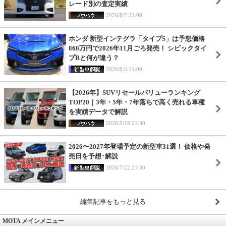
レード別の査定実績
2026/8/7 22:00
ホンダ 新型インテグラ「タイプS」は予想価格
860万円で2026年11月ごろ発売！ シビックタイ
プRと何が違う？
2026/8/5 11:00
【2026年】SUVリセールバリューランキング
TOP20｜3年・5年・7年落ちで高く売れる車種
を実績データで解説
2026/5/18 21:30
2026〜2027年登場予定の新型車31選！ 価格や発
売日を予想･解説
2026/7/22 21:30
編集記事をもっと見る
MOTA メインメニュー