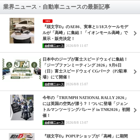
業界ニュース・自動車ニュースの最新記事
『頭文字D』のAE86、実車と1/18スケールモデ
ルが「高崎」に集結！「イオンモール高崎」で
展示・販売決定！
2026/8/9 11:07
日本中のジープが富士スピードウェイに集結！
「ジープファンミーティング 2026」9月6日
（日）富士スピードウェイ CGパーク（P2駐車
場）にて開催！
2026/8/8 15:07
今年の「TRIUMPH NATIONAL RALLY 2026」
には英国の空気が漂う？！ついに登場「ジェン
トルマンツーリングパレード in TNR2026」初開
催！
2026/8/8 13:07
『頭文字D』POPUPショップが「高崎」に期間