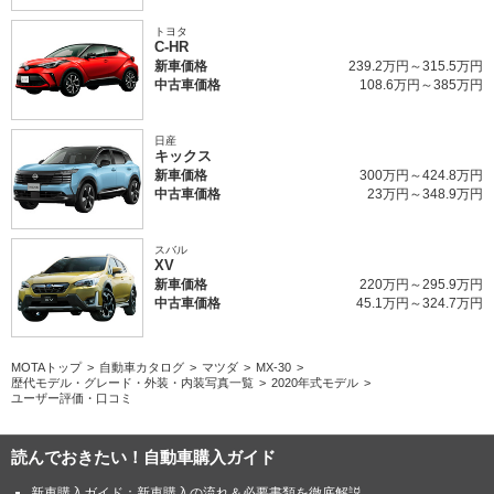
まずメッキも無く大きなグリルも無いフロントマスク。抑揚の無
トヨタ
いボディパネル、円弧を描かない四角いホイールアーチ。個人的
C-HR
新車価格
239.2万円～315.5万円
にはここまでやるならフロントマスクはグリルレスでも良かった
中古車価格
108.6万円～385万円
のでは？と思いますが、少なくとも斜め後ろから見た時にマツダ
感はまったく漂わず。それでいてツートーンルーフやCピラーの
日産
メッキパネルで、良いモノ感は醸し出されている。「マツダ車と
キックス
違う」という目的は十分達成されている味のあるデザインだと思
新車価格
300万円～424.8万円
中古車価格
23万円～348.9万円
います。
気になった点
スバル
XV
内装でもこの考えは徹底されています。ただ内装に関してはどち
新車価格
220万円～295.9万円
中古車価格
45.1万円～324.7万円
らかと言うと否定的にとらえています。通常レザー風のソフトパ
ッドが貼られていてマツダ車の良いモノ感の源に感じる部分がた
だのバードプラだったり、同じくピアノブラックのパネルが採用
MOTAトップ
自動車カタログ
マツダ
MX-30
されているべき部分がただのプラッチックシボだったり。何より
歴代モデル・グレード・外装・内装写真一覧
2020年式モデル
ユーザー評価・口コミ
ATシフトレバーの操作方法が、マツダ車どころか世界中の車の文
法と違うのは、正直やり過ぎだと思います。オプションで選べる
読んでおきたい！自動車購入ガイド
グレー内装やブラウン内装の雰囲気が良いだけに、突如現れるハ
ードプラの安っぽさが残念です。
新車購入ガイド：新車購入の流れ＆必要書類を徹底解説