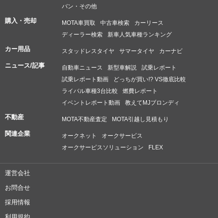
う統一されるべき制御系は変えちゃいけないと思うんですけど。
バン・その他
強化される燃費規制に対応する為、マツダ車全部この仕様になっ
購入・売却
ちゃうんでしょうか？
MOTA車買取
中古車検索
カーリース
ディーラー検索
新車人気車種ランキング
カー用品
スタッドレスタイヤ
サマータイヤ
カーナビ
ニュース/記事
自動車ニュース
新型車解説
試乗レポート
試乗レポート動画
どっちが買い!? VS徹底比較
ライバル車種3台比較
燃費レポート
イベントレポート動画
教えてMJブロンディ
不動産
MOTA不動産査定
MOTA引越し見積もり
関連企業
オークネット
オークサービス
オークサービスソリューション
FLEX
運営会社
お問合せ
採用情報
利用規約