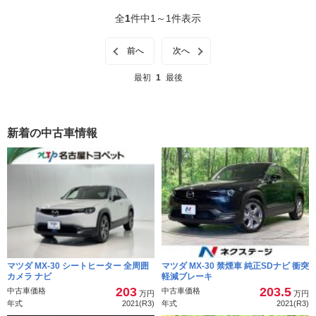
帰がセルモーターでなくなる為に静かですね」というぐらい。当
全
1
件中1～1件表示
然ながらモーターだけで走る事は出来ません。
前へ
次へ
同じクラスに、EVで無いとしたらさして特徴の無いこのMX-30。
マツダは売り分ける事が出来るのでしょうか？今の日本で、いや
最初
1
最後
世界的に見てもこのMX-30のクラスはSUVのボリュームゾーンと
言えるでしょう。そこに通常SUVのCX-30とスペシャリティの
MX-30を投入して、売上倍増という餅を絵に描きたくなる気持ち
新着の中古車情報
はわかります。
そんなおり欧州は、自分たちのインチキでディーゼルのイメージ
を悪化させ、その上ハイブリッド技術では日本に適わない。結果
ハイブリッド車を閉め出し、みんな一から始めるなら勝負になる
だろうと、次世代パワーユニットは電気自動車（BEV）にしよう
と経済戦争を仕掛けてきました。
マツダ MX-30 シートヒーター 全周囲
マツダ MX-30 禁煙車 純正SDナビ 衝突
ディーゼルに掛けていたマツダはそもそも満足なハイブリッド技
カメラ ナビ
軽減ブレーキ
術を持ち合わせていません。それならば生き残る術は欧州メーカ
203
203.5
中古車価格
中古車価格
万円
万円
ーと同じく電気自動車を開発すること。それならば通常のマツダ
年式
2021(R3)
年式
2021(R3)