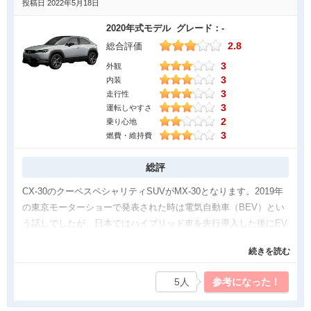
投稿日 2022年5月18日
2020年式モデル グレード：-
2.8
総合評価
3
外観
3
内装
3
走行性
3
運転しやすさ
2
乗り心地
3
燃費・維持費
総評
CX-30のクーペスペシャリティSUVがMX-30となります。2019年
の東京モーターショーで発表された時は電気自動車（BEV）とい
う話しでしたが、日本ではハイブリッド車を先行導入した後にEV
版追加という事です（すでに導入済み）。
続きを読む
とはいえそのハイブリッドもマイルドハイブリッドというスズキ
5人
参考になった！
が得意とする、実燃費にたいして貢献しないインチキハイブリッ
ド仕様です。最大のメリットは「アイドリングストップからの復