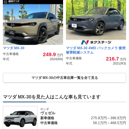
デザインとは違う、欧州人がエキゾチックと思う日本メーカーら
しい車を投入しよう。そんな流れだったのではと妄想します。
良かった点
そう考えると、細目のライトから小さなおちょぼ口グリルが繋が
ってるのは、目鼻立ちがはっきりと大口をあけている最近の車に
比べて、日本人的アジア的フロントマスクに見えてきます。同様
に内装も、黒革&木目&メッキが正解とされている中、茶系や明る
マツダ MX-30
マツダ MX-30 4WD バックカメラ 衝突
被害軽減システム
249.9
中古車価格
いグレーにコルクとこれまた異国感際立つ仕上がり。極めつけは
万円
216.7
中古車価格
年式
2024(R6)
万円
使いやすいかどうかはまったく別ながら、観音開きドアの採用。
年式
2021(R3)
欧州から見て異文化の塊に感じられる車なのではないでしょう
か。
マツダ MX-30の中古車在庫一覧を全て見る
さてそんな車を日本に持って来たらどうでしょう？正直例のグリ
ルの例の顔の赤い車には飽きが来始めている人もいるでしょう。
マツダ MX-30を見た人はこんな車も見ています
前記したように同じクラスにSUVが重なっているのでキチンと売
り分けなければいけません。なら、徹底的に今のマツダ車と違う
ホンダ
ヴェゼル
車にしよう。欧州市場とは別の理由で違和感を感じる車に仕上げ
新車価格
275.9万円～396.9万円
る必要が出来たわけです。
中古車価格
56.1万円～468.5万円