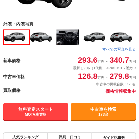
外装・内装写真
すべての写真を見る
293.6
340.7
新車価格
万円
～
万円
最新モデル（1代目）2020/10/01～販売中
126.8
279.8
中古車価格
万円
～
万円
中古車の掲載台数：173台
買取価格
価格情報収集中
無料査定スタート
中古車を検索
MOTA車買取
173台
人気ランキング
評判・口コミ
ガイド記事数