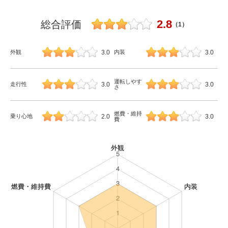
2.8
総合評価
（1）
3.0
3.0
外観
内装
運転しやす
3.0
3.0
走行性
さ
燃費・維持
2.0
3.0
乗り心地
費