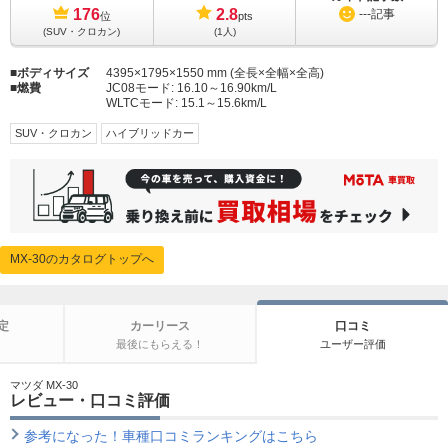
176
2.8
---
記事
位
pts
(SUV・クロカン)
(1人)
ボディサイズ
4395×1795×1550 mm (全長×全幅×全高)
燃費
JC08モード:
16.10～16.90km/L
WLTCモード:
15.1～15.6km/L
SUV・クロカン
ハイブリッドカー
MX-30のカタログトップへ
定
カーリース
口コミ
最後にもらえる！
ユーザー評価
マツダ MX-30
レビュー・口コミ評価
参考になった！車種口コミランキングはこちら