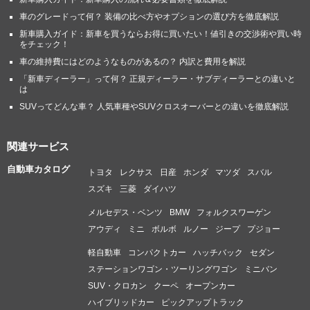
車のグレードって何？ 装備の比べ方やオプションの選び方を徹底解説
乗り心地も外観の雰囲気に合わないもので最近のマツダ車そのも
新車購入ガイド：新車を買うならお得に買いたい！値引きの交渉術や買い時
の。良路ではしなやかに感じるも道が悪くなるとゴツゴツするあ
をチェック！
れ。速度域が上がれば印象も変わるのかもしれませんが、町中の
車の維持費にはどのようなものがあるの？ 内訳と費用を解説
試乗のみでは悪い面も目立ちます。
「新車ディーラー」って何？ 正規ディーラー・サブディーラーとの違いと
は
乗った印象で「マツダ車と違う」と感じたのはアイドリングスト
SUVってどんな車？ 人気車種やSUVクロスオーバーとの違いを徹底解説
ップの制御。マツダのアイドリングストップはブレーキ甘踏み程
度では作動せず、しっかりと作動させるぞと強めに踏まないとエ
関連サービス
ンジンが止まりません。慣れてくるとすぐに発進しそうな場合は
ドライバーの意思でアイドリングストップを作動させない事が可
自動車カタログ
トヨタ
レクサス
日産
ホンダ
マツダ
スバル
能です。同様の理由で、他社のようにスピードが時速8キロ以下に
スズキ
三菱
ダイハツ
なったら自動的にエンジンが止まる、強制燃費良化ギプス制御も
メルセデス・ベンツ
BMW
フォルクスワーゲン
ありませんでした。
アウディ
ミニ
ボルボ
ルノー
ジープ
プジョー
ところがMX-30停止直前でエンジン止まっちゃうんですよね。マ
軽自動車
コンパクトカー
ハッチバック
セダン
イルドハイブリッドなのでエンジン始動はうるさくはないんです
ステーションワゴン・ツーリングワゴン
ミニバン
けど、「ちょっと止まって秒で発進」みたいな状況では、同様他
SUV・クロカン
クーペ
オープンカー
社と同じく煩わしさ全開です。ATレバーもそうですけど、こうい
ハイブリッドカー
ピックアップトラック