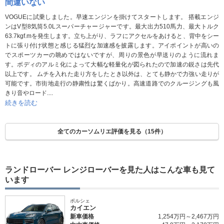
間違いない
VOGUEに試乗しました。早速エンジンを掛けてスタートします。 搭載エンジ
ンはV型8気筒5.0Lスーパーチャージャーです。最大出力510馬力、最大トルク
63.7kgf.mを発生します。立ち上がり、ラフにアクセルをあけると、背中をシー
トに張り付け状態と感じる猛烈な加速感を披露します。アイポイントが高いの
でスポーツカーの眺めではないですが、周りの景色が早送りのように流れま
す。ボディのアルミ化によって大幅な軽量化が図られたので加速の鋭さは先代
以上です。 ムチを入れた走り方をしたとき以外は、とても静かで力強い走りが
可能です。市街地走行の静粛性は驚くばかり。高速道路でのクルージングも風
きり音やロード....
続きを読む
全てのカーソムリエ評価を見る（15件）
ランドローバー レンジローバーを見た人はこんな車も見て
います
ポルシェ
カイエン
新車価格
1,254万円～2,467万円