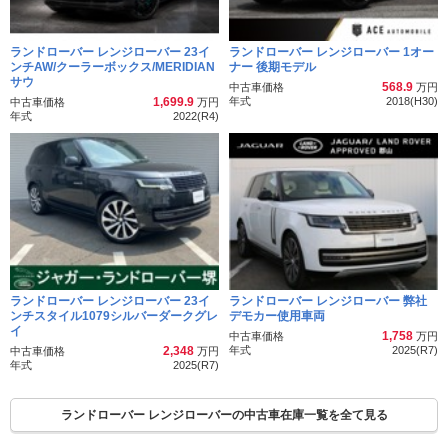
ランドローバー レンジローバー 23イ
ランドローバー レンジローバー 1オー
ンチAW/クーラーボックス/MERIDIAN
ナー 後期モデル
サウ
568.9
中古車価格
万円
1,699.9
年式
2018(H30)
中古車価格
万円
年式
2022(R4)
ランドローバー レンジローバー 23イ
ランドローバー レンジローバー 弊社
ンチスタイル1079シルバーダークグレ
デモカー使用車両
イ
1,758
中古車価格
万円
2,348
年式
2025(R7)
中古車価格
万円
年式
2025(R7)
ランドローバー レンジローバーの中古車在庫一覧を全て見る