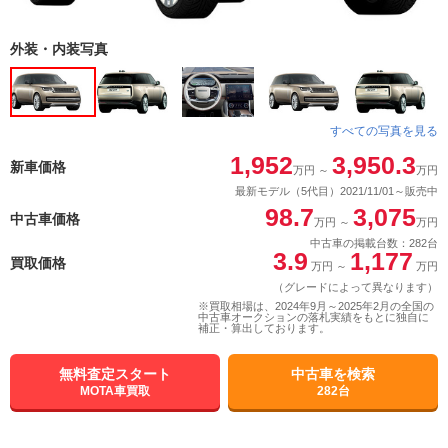
外装・内装写真
すべての写真を見る
1,952
3,950.3
新車価格
万円
～
万円
最新モデル（5代目）2021/11/01～販売中
98.7
3,075
中古車価格
万円
～
万円
中古車の掲載台数：282台
3.9
1,177
買取価格
万円
～
万円
（グレードによって異なります）
※買取相場は、2024年9月～2025年2月の全国の
中古車オークションの落札実績をもとに独自に
補正・算出しております。
無料査定スタート
中古車を検索
MOTA車買取
282台