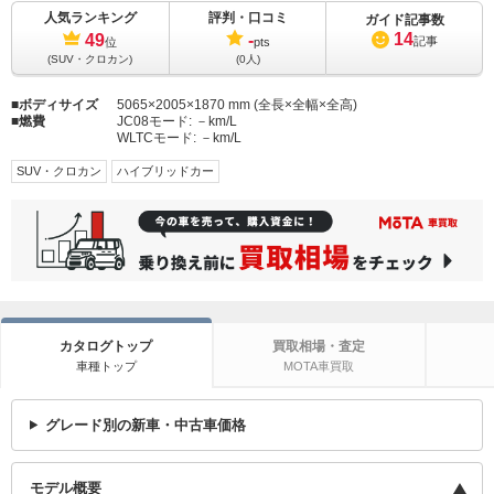
人気ランキング
評判・口コミ
ガイド記事数
14
49
-
記事
位
pts
(SUV・クロカン)
(0人)
ボディサイズ
5065×2005×1870 mm (全長×全幅×全高)
燃費
JC08モード:
－km/L
WLTCモード:
－km/L
SUV・クロカン
ハイブリッドカー
カタログトップ
買取相場・査定
車種トップ
MOTA車買取
グレード別の新車・中古車価格
モデル概要