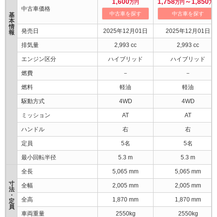
1,600
1,758
～1,850
万円
万円
万
中古車価格
中古車を探す
中古車を探す
基
本
情
発売日
2025年12月01日
2025年12月01日
報
排気量
2,993 cc
2,993 cc
エンジン区分
ハイブリッド
ハイブリッド
燃費
－
－
燃料
軽油
軽油
駆動方式
4WD
4WD
ミッション
AT
AT
ハンドル
右
右
定員
5名
5名
最小回転半径
5.3 m
5.3 m
全長
5,065 mm
5,065 mm
寸
全幅
2,005 mm
2,005 mm
法
・
全高
1,870 mm
1,870 mm
定
員
車両重量
2550kg
2550kg