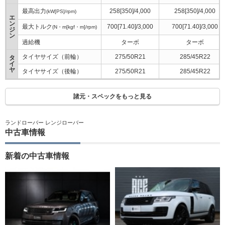
最高出力
258[350]/4,000
258[350]/4,000
(kW[PS]/rpm)
エ
ン
最大トルク
700[71.40]/3,000
700[71.40]/3,000
(N・m[kgf・m]/rpm)
ジ
ン
過給機
ターボ
ターボ
タイヤサイズ（前輪）
275/50R21
285/45R22
タ
イ
ヤ
タイヤサイズ（後輪）
275/50R21
285/45R22
諸元・スペックをもっと見る
ランドローバー レンジローバー
中古車情報
新着の中古車情報