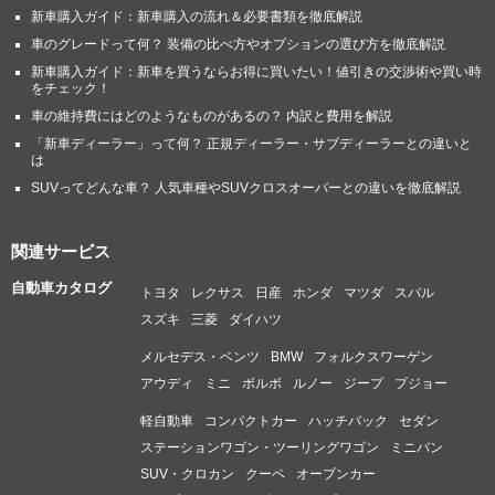
新車購入ガイド：新車購入の流れ＆必要書類を徹底解説
車のグレードって何？ 装備の比べ方やオプションの選び方を徹底解説
新車購入ガイド：新車を買うならお得に買いたい！値引きの交渉術や買い時
をチェック！
車の維持費にはどのようなものがあるの？ 内訳と費用を解説
「新車ディーラー」って何？ 正規ディーラー・サブディーラーとの違いと
は
SUVってどんな車？ 人気車種やSUVクロスオーバーとの違いを徹底解説
関連サービス
自動車カタログ
トヨタ
レクサス
日産
ホンダ
マツダ
スバル
スズキ
三菱
ダイハツ
メルセデス・ベンツ
BMW
フォルクスワーゲン
アウディ
ミニ
ボルボ
ルノー
ジープ
プジョー
軽自動車
コンパクトカー
ハッチバック
セダン
ステーションワゴン・ツーリングワゴン
ミニバン
SUV・クロカン
クーペ
オープンカー