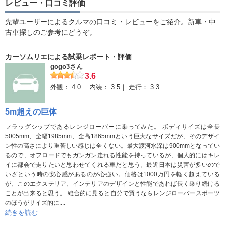
レビュー・口コミ評価
先輩ユーザーによるクルマの口コミ・レビューをご紹介。新車・中
古車探しのご参考にどうぞ。
カーソムリエによる試乗レポート・評価
gogo3さん
3.6
外観：
4.0
内装：
3.5
走行：
3.3
5m超えの巨体
フラッグシップであるレンジローバーに乗ってみた。 ボディサイズは全長
5005mm、全幅1985mm、全高1865mmという巨大なサイズだが、そのデザイ
ン性の高さにより重苦しい感じは全くない。最大渡河水深は900mmとなってい
るので、オフロードでもガンガン走れる性能を持っているが、個人的にはキレ
イに都会で走りたいと思わせてくれる車だと思う。最近日本は災害が多いので
いざという時の安心感があるのが心強い。価格は1000万円を軽く超えている
が、このエクステリア、インテリアのデザインと性能であれば長く乗り続ける
ことが出来ると思う。 総合的に見ると自分で買うならレンジローバースポーツ
のほうがサイズ的に....
続きを読む