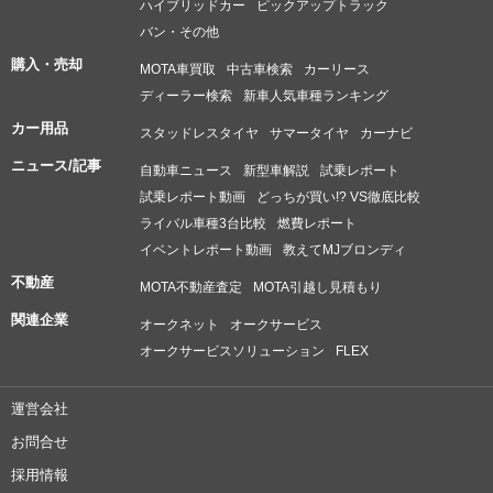
ハイブリッドカー
ピックアップトラック
バン・その他
購入・売却
MOTA車買取
中古車検索
カーリース
ディーラー検索
新車人気車種ランキング
カー用品
スタッドレスタイヤ
サマータイヤ
カーナビ
ニュース/記事
自動車ニュース
新型車解説
試乗レポート
試乗レポート動画
どっちが買い!? VS徹底比較
ライバル車種3台比較
燃費レポート
イベントレポート動画
教えてMJブロンディ
不動産
MOTA不動産査定
MOTA引越し見積もり
関連企業
オークネット
オークサービス
オークサービスソリューション
FLEX
運営会社
お問合せ
採用情報