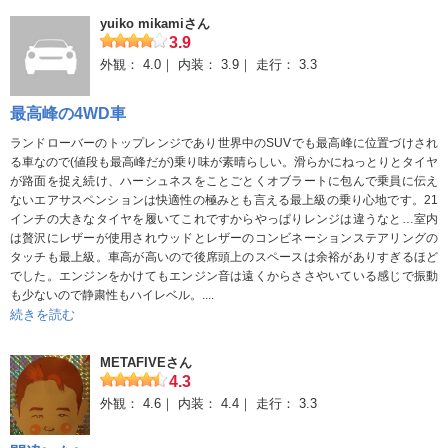
yuiko mikamiさん
3.9
外観：
4.0
内装：
3.9
走行：
3.3
最高峰の4WD車
ランドローバーのトップレンジであり世界中のSUVでも最高峰に位置づけされ
る車なので(値段も最高峰だが)乗り味が素晴らしい。滑らかにねっとりとタイヤ
が路面を捉え続け、ハーシュネスをことごとくオブラートに包んで乗員に伝え
ないエアサスペンションは快適性の極みとも言える最上級の乗り心地です。21
インチの大きなタイヤを履いてこれですからやっぱりレンジは違うなと…室内
は贅沢にレザーが使用されウッドとレザーのコンビネーションステアリングの
タッチも最上級。車高が高いので後席頭上のスペースは余裕がありすぎるほど
でした。エンジンをかけてもエンジン音は遠くからささやいている感じで振動
も少ないので静粛性もハイレベル。....
続きを読む
METAFIVEさん
4.3
外観：
4.6
内装：
4.4
走行：
3.3