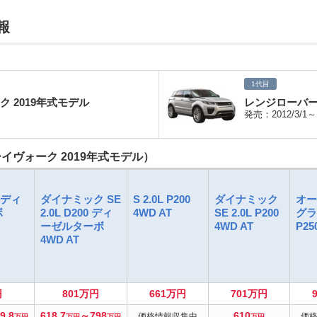
報
1代目
 2019年式モデル
レンジローバー
発売：2012/3/1～
ヴォーク 2019年式モデル）
0 ディ
ダイナミック SE
S 2.0L P200
ダイナミック
オー
ボ
2.0L D200 ディ
4WD AT
SE 2.0L P200
グラ
ーゼルターボ
4WD AT
P25
4WD AT
円
801万円
661万円
701万円
9.8
618.7
～798
610
価格情報収集中
価
万円
万円
万円
万円