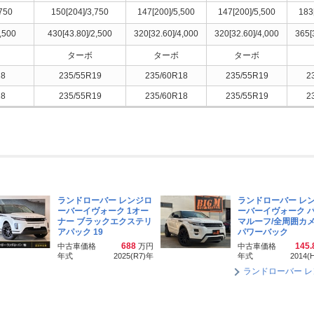
,750
150[204]/3,750
147[200]/5,500
147[200]/5,500
183
,500
430[43.80]/2,500
320[32.60]/4,000
320[32.60]/4,000
365[
ターボ
ターボ
ターボ
18
235/55R19
235/60R18
235/55R19
2
18
235/55R19
235/60R18
235/55R19
2
ランドローバー レンジロ
ランドローバー レ
ーバーイヴォーク 1オー
ーバーイヴォーク 
ナー ブラックエクステリ
マルーフ/全周囲カメ
アパック 19
パワーバック
688
145.
中古車価格
万円
中古車価格
年式
2025(R7)
年
年式
2014(
ランドローバー 