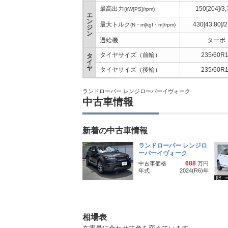
最高出力
150[204]/3
(kW[PS]/rpm)
エ
ン
最大トルク
430[43.80]/2
(N・m[kgf・m]/rpm)
ジ
ン
過給機
ターボ
タイヤサイズ（前輪）
235/60R
タ
イ
ヤ
タイヤサイズ（後輪）
235/60R
ランドローバー レンジローバーイヴォーク
中古車情報
新着の中古車情報
ランドローバー レンジロ
ーバーイヴォーク
688
中古車価格
万円
年式
2024(R6)
年
相場表