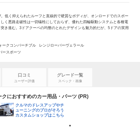
V。低く抑えられたルーフと直線的で硬質なボディが、オンロードでのスポー
らしく悪路走破性は一切犠牲にしておらず、優れた四輪駆動システムと各種電
突き進む。3ドアクーペの均整のとれたデザインも魅力的だが、5ドアの実用
ォークコンバーチブル
レンジローバーヴェラール
バースポーツ
口コミ
グレード一覧
ユーザー評価
スペック・画像
クにおすすめのカー用品・パーツ (PR)
クルマのドレスアップやチ
ューニングのプロがそろう
カスタムショップはこちら