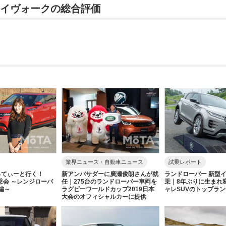
ーイヴォークの総合評価
業界ニュース・自動車ニュース
試乗レポート
ってぃーと行く！
新アンバサダーに廣瀬俊朗さんが就
ランドローバー 新型
試乗会 ～レンジローバ
任｜275台のランドローバー車両を
乗｜8年ぶりに生まれ
編～
ラグビーワールドカップ2019日本
ャレSUVのトップラ
大会のオフィシャルカーに提供