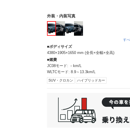
外装・内装写真
すべ
ボディサイズ
4380×1905×1650 mm (全長×全幅×全高)
燃費
JC08モード:
－km/L
WLTCモード:
8.9～13.3km/L
SUV・クロカン
ハイブリッドカー