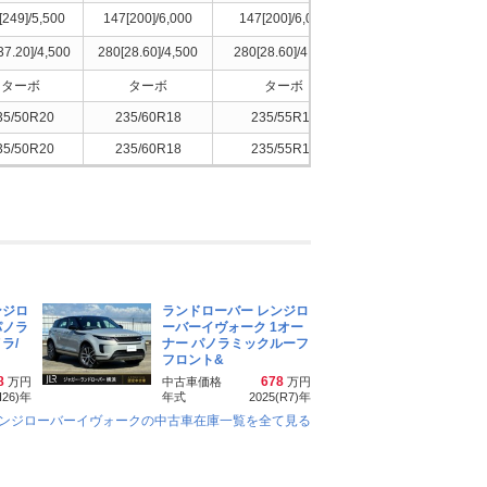
[249]/5,500
147[200]/6,000
147[200]/6,000
147[200]/6,000
37.20]/4,500
280[28.60]/4,500
280[28.60]/4,500
280[28.60]/4,500
ターボ
ターボ
ターボ
ターボ
35/50R20
235/60R18
235/55R19
235/50R20
35/50R20
235/60R18
235/55R19
235/50R20
ンジロ
ランドローバー レンジロ
パノラ
ーバーイヴォーク 1オー
ラ/
ナー パノラミックルーフ
フロント&
8
678
万円
中古車価格
万円
H26)
年
年式
2025(R7)
年
レンジローバーイヴォークの中古車在庫一覧を全て見る