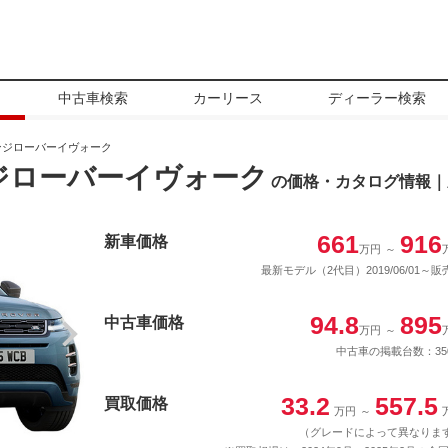
中古車検索
カーリース
ディーラー検索
ンジローバーイヴォーク
ジローバーイヴォーク
の価格・カタログ情報｜
661
916
新車価格
万円
～
最新モデル（2代目）2019/06/01～販
94.8
895
中古車価格
万円
～
中古車の掲載台数：35
33.2
557.5
買取価格
万円
～
（グレードによって異なりま