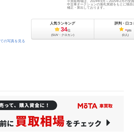
※買取相場は、2024年9月～2025年2月の全
中古車オークションの落札実績をもとに独自
補正・算出しております。
人気ランキング
評判・口コ
34
-
位
pts
(SUV・クロカン)
(0人)
ての写真を見る