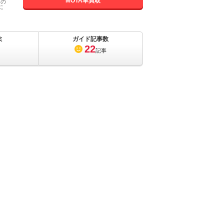
MOTA車買取
国の
に
ミ
ガイド記事数
22
記事