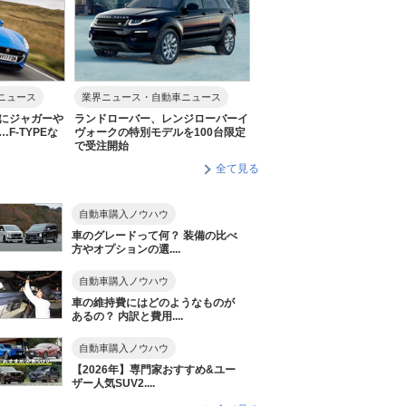
ニュース
業界ニュース・自動車ニュース
にジャガーや
ランドローバー、レンジローバーイ
F-TYPEな
ヴォークの特別モデルを100台限定
で受注開始
全て見る
自動車購入ノウハウ
車のグレードって何？ 装備の比べ
方やオプションの選....
自動車購入ノウハウ
車の維持費にはどのようなものが
あるの？ 内訳と費用....
自動車購入ノウハウ
【2026年】専門家おすすめ&ユー
ザー人気SUV2....