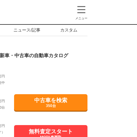
メニュー
ニュース/記事
カスタム
新車・中古車の自動車カタログ
万円
売中
中古車を検索
万円
350台
0台
万円
無料査定スタート
す）