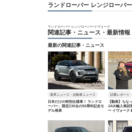
ランドローバー レンジローバ
ランドローバー レンジローバーイヴォーク
関連記事・ニュース・最新情報
最新の関連記事・ニュース
業界ニュース・自動車ニュース
試乗レポート
日本だけの特別仕様車！ ランドロ
【動画】ちな
ーバー、限定230台の50周年記念モ
JAIA輸入車
デル発表
ー イヴォーク 