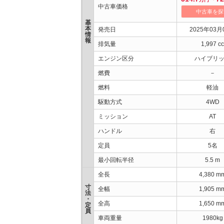
中古車価格
中古車を探
基
本
発売日
2025年03月
情
報
排気量
1,997 cc
エンジン区分
ハイブリ
燃費
－
燃料
軽油
駆動方式
4WD
ミッション
AT
ハンドル
右
定員
5名
最小回転半径
5.5 m
全長
4,380 m
寸
全幅
1,905 m
法
・
全高
1,650 m
定
員
車両重量
1980kg