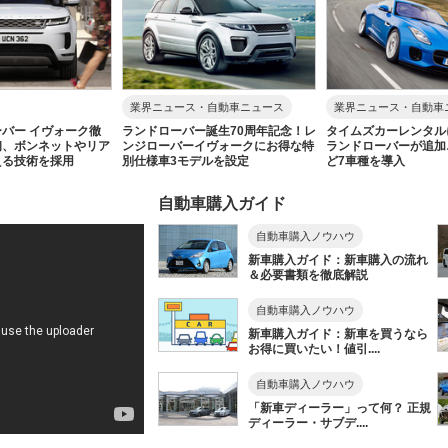
業界ニュース・自動車ニュース
業界ニュース・自動車
バー イヴォーク徹
ランドローバー誕生70周年記念！レ
タイムズカーレンタル
初、ボンネットやリア
ンジローバーイヴォークにお得な特
ランドローバーが追加…
える技術を採用
別仕様車3モデルを設定
ど7車種を導入
自動車購入ガイド
自動車購入ノウハウ
新車購入ガイド：新車購入の流れ
＆必要書類を徹底解説
自動車購入ノウハウ
新車購入ガイド：新車を買うなら
お得に買いたい！値引....
自動車購入ノウハウ
「新車ディーラー」って何？ 正規
ディーラー・サブデ....