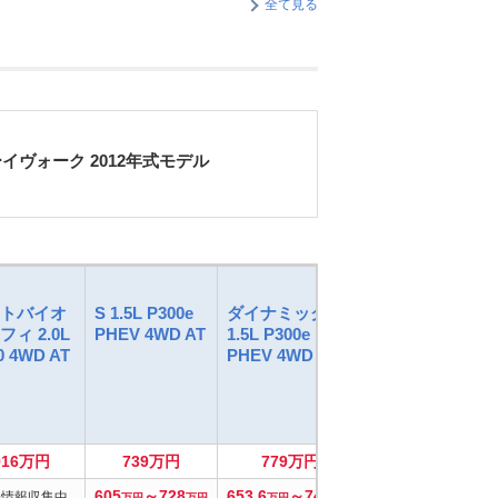
全て見る
イヴォーク 2012年式モデル
トバイオ
S 1.5L P300e
ダイナミック SE
オートバイオ
フィ 2.0L
PHEV 4WD AT
1.5L P300e
グラフィ 1.5L
0 4WD AT
PHEV 4WD AT
P300e PHEV
4WD AT
916万円
739万円
779万円
916万円
605
～728
653.6
～745
798
格情報収集中
万円
万円
万円
万円
万円