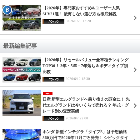
【2026年】専門家おすすめ&ユーザー人気
SUV21選！ 後悔しない選び方も徹底解説
2026/1/20 17:20
最新編集記事
【2026年】リセールバリュー全車種ランキング
TOP30！ 3年・5年・7年落ち＆ボディタイプ別
比較
2026/6/12 15:30
日産 新型エルグランドへ乗り換えの頭金に！ 先
代エルグランドは今いくらで売れる？ 年式・グ
レード別の査定実績
2026/8/7 22:00
ホンダ 新型インテグラ「タイプS」は予想価格
860万円で2026年11月ごろ発売！ シビックタイ