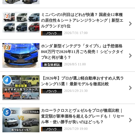
ミニバンの3列目はどれが快適？ 国産全12車種
の居住性＆シートアレンジランキング｜新型エ
ルグランドが1位
2026/7/31 17:00
ホンダ 新型インテグラ「タイプS」は予想価格
860万円で2026年11月ごろ発売！ シビックタイ
プRと何が違う？
2026/8/5 11:00
【2026年】プロが選ぶ軽自動車おすすめ人気ラ
ンキング15選！ 最新モデルを徹底比較
2026/1/29 21:30
カローラクロスとヴェゼルをプロが徹底比較｜
査定額が新車価格を超えるグレードも！ リセー
ル率・使い勝手が良いのはどっち？
2026/7/29 19:00