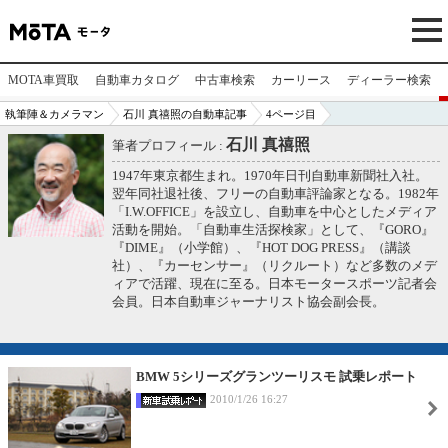
MOTA車買取
自動車カタログ
中古車検索
カーリース
ディーラー検索
執筆陣＆カメラマン
石川 真禧照の自動車記事
4ページ目
石川 真禧照
筆者プロフィール :
1947年東京都生まれ。1970年日刊自動車新聞社入社。
翌年同社退社後、フリーの自動車評論家となる。1982年
「I.W.OFFICE」を設立し、自動車を中心としたメディア
活動を開始。「自動車生活探検家」として、『GORO』
『DIME』（小学館）、『HOT DOG PRESS』（講談
社）、『カーセンサー』（リクルート）など多数のメデ
ィアで活躍、現在に至る。日本モータースポーツ記者会
会員。日本自動車ジャーナリスト協会副会長。
BMW 5シリーズグランツーリスモ 試乗レポート
2010/1/26 16:27