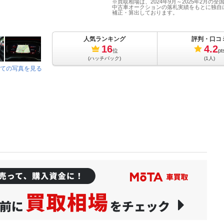
※買取相場は、2024年9月～2025年2月の全
中古車オークションの落札実績をもとに独自
補正・算出しております。
人気ランキング
評判・口コ
16
4.2
位
pt
(ハッチバック)
(1人)
ての写真を見る