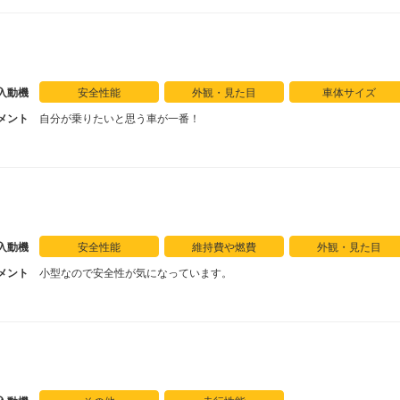
入動機
安全性能
外観・見た目
車体サイズ
メント
自分が乗りたいと思う車が一番！
入動機
安全性能
維持費や燃費
外観・見た目
メント
小型なので安全性が気になっています。