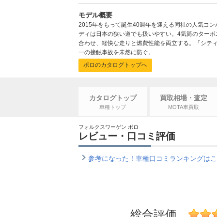
モデル概要
2015年をもって誕生40週年を迎える同社の人気コ
ディは日本の狭い道でも扱いやすい。4気筒のターボ
合わせ、軽快な走りと燃費性能を両立する。「シテ
一の接触事故を未然に防ぐ。
ポロのカタログトップへ
カタログトップ
買取相場・査定
車種トップ
MOTA車買取
フォルクスワーゲン ポロ
レビュー・口コミ評価
参考になった！車種口コミランキングはこ
総合評価