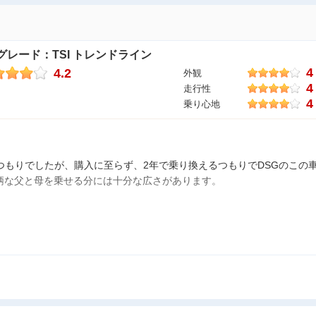
 グレード：TSI トレンドライン
4
4.2
外観
4
走行性
4
乗り心地
入するつもりでしたが、購入に至らず、2年で乗り換えるつもりでDSGのこ
柄な父と母を乗せる分には十分な広さがあります。
状況によってややギクシャクする。
るカプチーノと燃費も変わらず技術の進歩を感じています。
気になった点