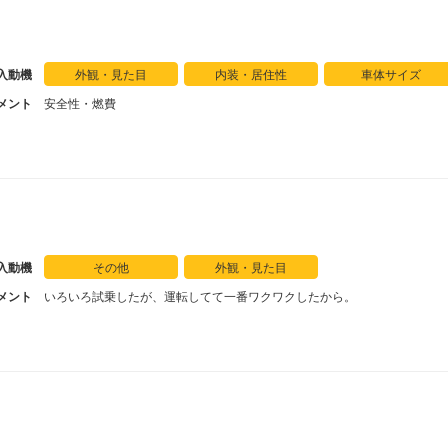
DSG特有の欠点
ともありますが、20l/kmを越
・低速・坂道がやや苦手、
・上り坂でもシフトアップして
入動機
外観・見た目
内装・居住性
車体サイズ
・DSGの信頼性：今は問題な
う気がします。
メント
安全性・燃費
コンパクトなので駐車場所なども気
が当たり前になっているので、この
入動機
その他
外観・見た目
メント
いろいろ試乗したが、運転してて一番ワクワクしたから。