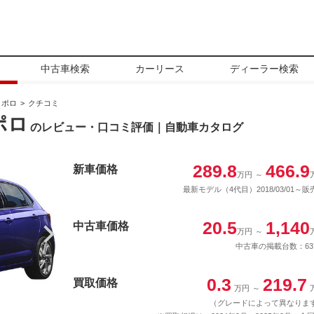
中古車検索
カーリース
ディーラー検索
ポロ
クチコミ
ポロ
のレビュー・口コミ評価｜自動車カタログ
289.8
466.9
新車価格
万円
～
最新モデル（4代目）2018/03/01～販
20.5
1,140
中古車価格
万円
～
中古車の掲載台数：63
0.3
219.7
買取価格
万円
～
（グレードによって異なりま