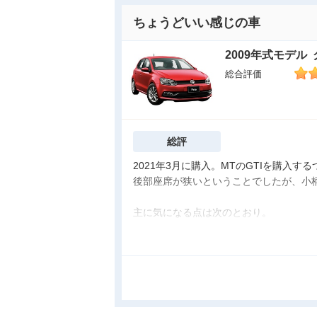
ちょうどいい感じの車
2009年式モデル
総合評価
総評
2021年3月に購入。MTのGTIを購
後部座席が狭いということでしたが、小
主に気になる点は次のとおり。
・サイドミラーに死角が多い
・DSGは坂道発進が苦手な感じ。低速は
運転しやすく、燃費もよく、所有してい
良かった点