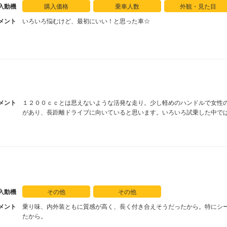
入動機
購入価格
乗車人数
外観・見た目
メント
いろいろ悩むけど、最初にいい！と思った車☆
メント
１２００ｃｃとは思えないような活発な走り。少し軽めのハンドルで女性の
があり、長距離ドライブに向いていると思います。いろいろ試乗した中で
入動機
その他
その他
メント
乗り味、内外装ともに質感が高く、長く付き合えそうだったから。特にシ
たから。