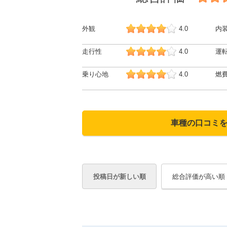
外観
4.0
内
走行性
4.0
運
乗り心地
4.0
燃
車種の口コミ
投稿日が新しい順
総合評価が高い順