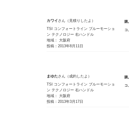
燃費
：渋滞しているところをあまり走行しないこ
え、予想以上に良い燃費です。
カワイ
さん（見積りしたよ）
購
TSI コンフォートライン ブルーモーショ
サイズがちょうどよい
コ
ン テクノロジー 右ハンドル
：全長が4ｍほどで全幅は1680mmと
地域： 大阪府
にせずにすむので、幅が1700mm越え
投稿：2013年8月11日
サイズはよいです。
まゆた
さん（成約したよ）
購
TSI コンフォートライン ブルーモーショ
コ
ン テクノロジー 右ハンドル
地域： 大阪府
投稿：2013年3月17日