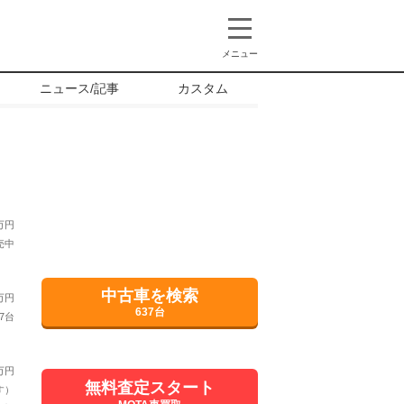
メニュー
ニュース/記事
カスタム
万円
売中
中古車を検索
万円
637台
7台
万円
無料査定スタート
す）