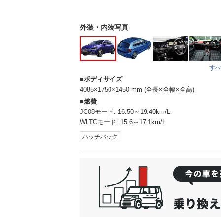
外装・内装写真
すべ
ボディサイズ
4085×1750×1450 mm (全長×全幅×全高)
燃費
JC08モード:
16.50～19.40km/L
WLTCモード:
15.6～17.1km/L
ハッチバック