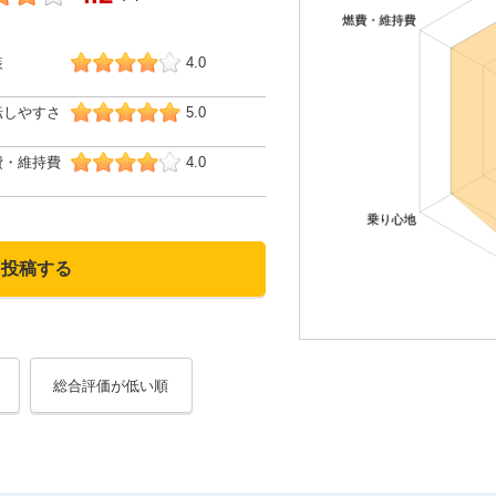
装
4.0
転しやすさ
5.0
費・維持費
4.0
を投稿する
総合評価が低い順