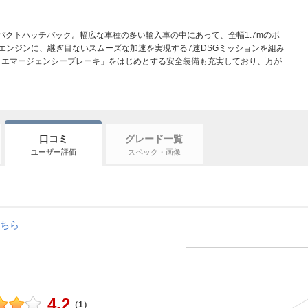
ンパクトハッチバック。幅広な車種の多い輸入車の中にあって、全幅1.7mのボ
エンジンに、継ぎ目ないスムーズな加速を実現する7速DSGミッションを組み
ィエマージェンシーブレーキ」をはじめとする安全装備も充実しており、万が
口コミ
グレード一覧
ユーザー評価
スペック・画像
ちら
4.2
（1）