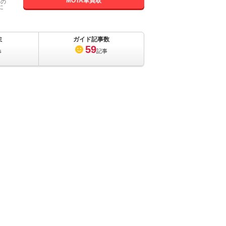
MOTA車買取
国の
に
ミ
ガイド記事数
59
s
記事