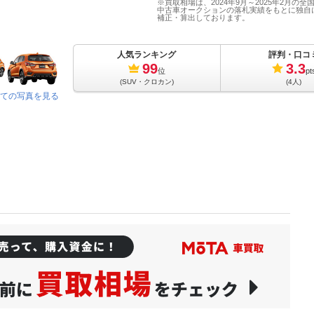
※買取相場は、2024年9月～2025年2月の全
中古車オークションの落札実績をもとに独自
補正・算出しております。
人気ランキング
評判・口コ
99
3.3
位
pt
(SUV・クロカン)
(4人)
ての写真を見る