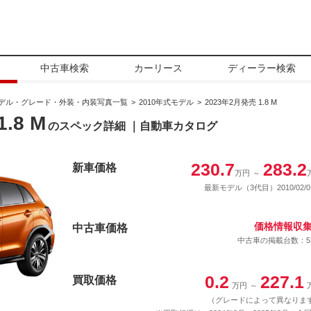
中古車検索
カーリース
ディーラー検索
デル・グレード・外装・内装写真一覧
2010年式モデル
2023年2月発売 1.8 M
.8 M
のスペック詳細 ｜自動車カタログ
230.7
283.2
新車価格
万円
～
最新モデル（3代目）2010/02/0
価格情報収
中古車価格
中古車の掲載台数：5
0.2
227.1
買取価格
万円
～
（グレードによって異なりま