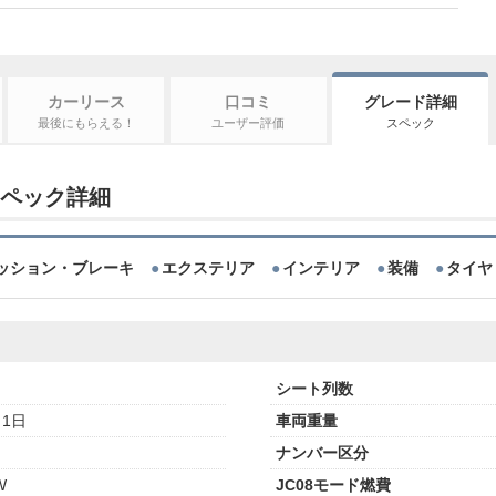
カーリース
口コミ
グレード詳細
最後にもらえる！
ユーザー評価
スペック
 スペック詳細
ッション・ブレーキ
エクステリア
インテリア
装備
タイヤ
シート列数
月1日
車両重量
ナンバー区分
W
JC08モード燃費