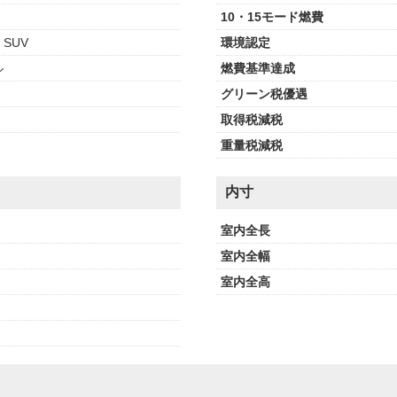
10・15モード燃費
SUV
環境認定
ル
燃費基準達成
グリーン税優遇
取得税減税
重量税減税
内寸
室内全長
室内全幅
室内全高