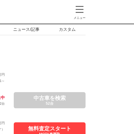
メニュー
ニュース/記事
カスタム
万円
1～
集中
中古車を検索
52台
2台
万円
無料査定スタート
す）