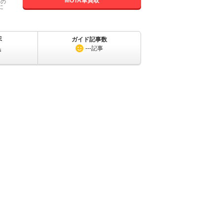
MOTA車買取
国の
に
ミ
ガイド記事数
---
記事
s