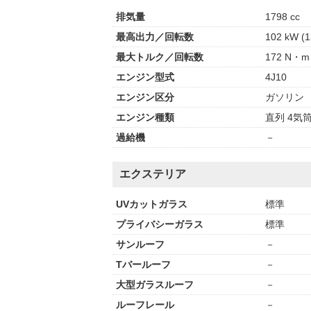
排気量
1798 cc
最高出力／回転数
102 kW (1
最大トルク／回転数
172 N・m 
エンジン型式
4J10
エンジン区分
ガソリン
エンジン種類
直列 4気筒
過給機
－
エクステリア
UVカットガラス
標準
プライバシーガラス
標準
サンルーフ
－
Tバールーフ
－
大型ガラスルーフ
－
ルーフレール
－