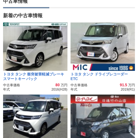
中古車情報
新着の中古車情報
トヨタ タンク 衝突被害軽減ブレーキ
トヨタ タンク ドライブレコーダー
スマートキー バック
ETC
80
91.5
中古車価格
万円
中古車価格
万円
年式
2016(H28)
年式
2019(R1)