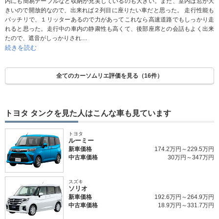
内にも簡易テーブルなど収納が充実しているのも大きい。また、室内は窓が大
きいので開放的なので、出来れば２列目に座りたい車だと思った。 走行性能も
バッチリで、１リッターあるので力があってこれなら高速道路でもしっかり走
れると思った。走行中の車内の静粛性も高くて、後部座席との会話もよく出来
たので、遮音がしっかりされ....
続きを読む
全てのカーソムリエ評価を見る（16件）
トヨタ タンクを見た人はこんな車も見ています
トヨタ
ルーミー
新車価格
174.2万円～229.5万円
中古車価格
30万円～347万円
スズキ
ソリオ
新車価格
192.6万円～264.9万円
中古車価格
18.9万円～331.7万円