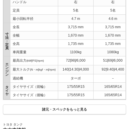
ハンドル
右
右
定員
5名
5名
最小回転半径
4.7 m
4.6 m
全長
3,715 mm
3,715 mm
寸
全幅
1,670 mm
1,670 mm
法
・
全高
1,735 mm
1,735 mm
定
員
車両重量
1100kg
1080kg
最高出力
72[98]/6,000
51[69]/6,000
(kW[PS]/rpm)
エ
ン
最大トルク
140[14.30]/4,000
92[9.40]/4,400
(N・m[kgf・m]/rpm)
ジ
ン
過給機
ターボ
－
タイヤサイズ（前輪）
175/55R15
165/65R14
タ
イ
ヤ
タイヤサイズ（後輪）
175/55R15
165/65R14
諸元・スペックをもっと見る
トヨタ タンク