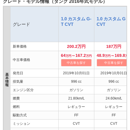
グレード・モデル情報（タンク 2016年式モデル）
1.0 カスタム G-
1.0 カスタム G
グレード
T CVT
CVT
200.2万円
187万円
新車価格
64
～167.2
48.9
～169.8
万円
万円
万円
万
中古車価格
中古車を探す
中古車を探す
発売日
2019年10月01日
2019年10月01日
基
本
情
排気量
996 cc
996 cc
報
エンジン区分
ガソリン
ガソリン
燃費
21.80km/L
24.60km/L
燃料
レギュラー
レギュラー
駆動方式
FF
FF
ミッション
CVT
CVT