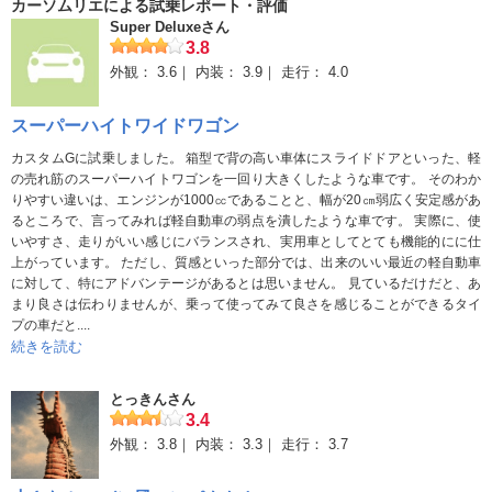
ずっと11.8か11.9を彷徨っていますが、
カーソムリエによる試乗レポート・評価
これは平均的な数値なのかという点が個人的にとても気になって
Super Deluxeさん
良かった点
3.8
います。
小回りが効き、狭い道でも楽々方向転換が出来るところです！運
外観：
3.6
内装：
3.9
走行：
4.0
でも、全体的に見ると、購入してから長く乗っていける車だと思
転が苦手な私でも、自信を持って方向転換出来ます！バックモニ
いました。
ターも強い味方です！
スーパーハイトワイドワゴン
両側スライドドアも、とても便利で荷物が多い時もとても助かり
カスタムGに試乗しました。 箱型で背の高い車体にスライドドアといった、軽
ますし、子供でも簡単にドアの開閉が出来て良いと思います。
の売れ筋のスーパーハイトワゴンを一回り大きくしたような車です。 そのわか
後ろの席の入り口に手すりが付いているのも乗り降りし易くて良
りやすい違いは、エンジンが1000㏄であることと、幅が20㎝弱広く安定感があ
るところで、言ってみれば軽自動車の弱点を潰したような車です。 実際に、使
いです！
いやすさ、走りがいい感じにバランスされ、実用車としてとても機能的にに仕
前の座席は、ヒーターが付いているので冬の寒い日は、とても重
上がっています。 ただし、質感といった部分では、出来のいい最近の軽自動車
宝してます。寒がりの私にはとてもありがたいシステムですね。
に対して、特にアドバンテージがあるとは思いません。 見ているだけだと、あ
まり良さは伝わりませんが、乗って使ってみて良さを感じることができるタイ
気になった点
プの車だと....
続きを読む
タンクの全てが気に入っているので、気になった点は特にありま
せんが、スライドドアに子供の指が挟まったりしないかは少し心
とっきんさん
配ではあります。（別に今までそのような事故や事故になりそう
3.4
だったことはありませんが…）そのほかは……無いですね！タン
外観：
3.8
内装：
3.3
走行：
3.7
ク最高です。欲を言えば、これは人それぞれ好みは別れるかと思
いますが、運転席と助手席の間に物を入れられるボックス収納が