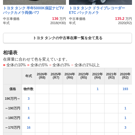
トヨタ タンク 半年5000K保証ナビTV
トヨタ タンク ドライブレコーダー
バックカメラ両側パワ
ETC バックカメラ
136
135.2
中古車価格
万円
中古車価格
万円
年式
2018(H30)
年式
2020(R2)
トヨタ タンクの中古車在庫一覧を全て見る
相場表
在庫量に合わせて色を変えています。
■
全体の10%
■
全体の5%
■
全体の3%
■
全体の1%以上
2026
年
2025
年
2024
年
2023
年
2022
年
2021
年
2020
年
年式
(R8)
(R7)
(R6)
(R5)
(R4)
(R3)
(R2)
価格
物件数
1
193
190万円～
3
～190万円
1
1
～180万円
4
1
～170万円
16
3