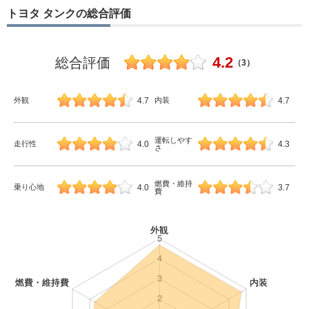
トヨタ タンクの総合評価
4.2
総合評価
（3）
4.7
4.7
外観
内装
運転しやす
4.0
4.3
走行性
さ
燃費・維持
4.0
3.7
乗り心地
費