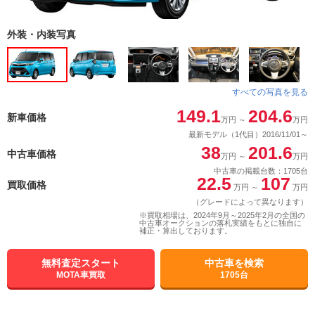
外装・内装写真
すべての写真を見る
149.1
204.6
新車価格
万円
～
万円
最新モデル（1代目）2016/11/01～
38
201.6
中古車価格
万円
～
万円
中古車の掲載台数：1705台
22.5
107
買取価格
万円
～
万円
（グレードによって異なります）
※買取相場は、2024年9月～2025年2月の全国の
中古車オークションの落札実績をもとに独自に
補正・算出しております。
無料査定スタート
中古車を検索
MOTA車買取
1705台