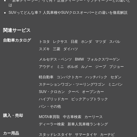
「新車ディーラー」って何？ 正規ディーラー・サブディーラーとの違いと
は
SUVってどんな車？ 人気車種やSUVクロスオーバーとの違いを徹底解説
関連サービス
自動車カタログ
トヨタ
レクサス
日産
ホンダ
マツダ
スバル
スズキ
三菱
ダイハツ
メルセデス・ベンツ
BMW
フォルクスワーゲン
アウディ
ミニ
ボルボ
ルノー
ジープ
プジョー
軽自動車
コンパクトカー
ハッチバック
セダン
ステーションワゴン・ツーリングワゴン
ミニバン
SUV・クロカン
クーペ
オープンカー
ハイブリッドカー
ピックアップトラック
バン・その他
購入・売却
MOTA車買取
中古車検索
カーリース
ディーラー検索
新車人気車種ランキング
カー用品
スタッドレスタイヤ
サマータイヤ
カーナビ