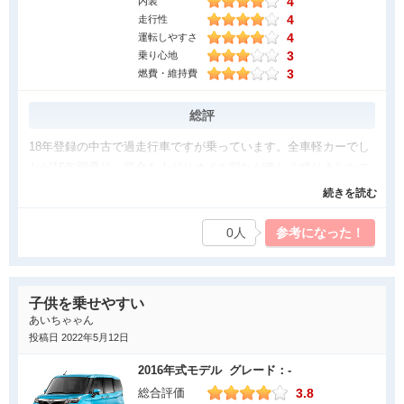
4
内装
4
走行性
4
運転しやすさ
3
乗り心地
3
燃費・維持費
総評
18年登録の中古で過走行車ですが乗っています。全車軽カーでし
たが16年弱乗り、税金も上がりオイル漏れが激しく成りましたの
で乗り換えです。発売当時からターボ車を狙っていましたがちょ
続きを読む
うどよい手頃な値段に一発決めでした。リッターカーとしてはNA
車は不力との評価を見ますが、ターボ車は踏み込めば、走りは快
0人
参考になった！
適快走、モタモタ感は感じられません。内装は広いですがシート
感は軽カーな感じです。大切に乗り続けたいと思います。
子供を乗せやすい
良かった点
あいちゃゃん
〜〜〜〜〜〜〜〜〜〜〜〜〜〜〜〜〜〜内装はブラックで統
投稿日 2022年5月12日
一。〜〜〜〜〜〜〜〜〜〜〜〜〜車内は広く、荷物は多く積めそ
2016年式モデル グレード：-
る。〜〜〜〜〜〜〜〜〜〜〜〜〜〜〜〜〜〜〜〜〜〜〜〜〜〜〜〜〜〜
3.8
総合評価
走りは快適快