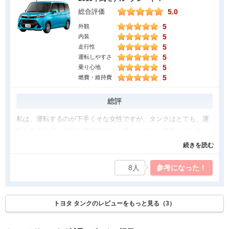
5.0
総合評価
外見はまあまあ、気に入っています。
5
外観
中身が割と広く感じるし、後部座席に2つ、
5
内装
ドリンクとかお菓子が置ける簡易の置き場があって便利だなあと
5
走行性
思いました。
5
運転しやすさ
友達を乗せた際も思っていたより広々と乗ってくれたので安心し
5
乗り心地
ました。
5
燃費・維持費
車の横にカバンが置けるスペースがあるところが気に入っていま
す。
総評
トランクも広々としており、荷物を乗せやすいし、沢山入る点は
私は、運転するのが下手くそな女性ですが、タンクはとても、運
やはり魅力的ですね。
転しやすくて、自分の運転技術が上達したのかと錯覚してしまう
これからも長い期間、乗りたい。
ほどです！まず、車体の前方部分が短かめなデザインなので、狭
続きを読む
気になった点
い場所での切り返し、Uターンもラクラク出来ます。左右に小さ
な窓もあるので右折、左折する時もよく確認できます。そして、
8人
参考になった！
加速が割としづらいです。
なんと言っても、バックモニター！！バックするのが苦手な私に
したときに、ブーーーンと強く音がなります。
とって、これはかなりの強い味方になりました。乗り心地につい
後、ネットで平均で乗っている燃費より悪く感じます。
ては、前の席はもちろん文句なしですし、後ろの席も広々してい
トヨタ タンクのレビューをもっと見る（3）
自己判断ですが、運転にも気をつけていて、
て、くつろげる所が大変気に入っています！もう、タンク以外の
ちょこちょこ長距離も走りますが、12いかないです。
車は考えられません！タンクLOVEです！