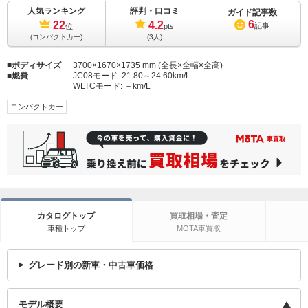
人気ランキング
評判・口コミ
ガイド記事数
6
22
4.2
記事
位
pts
(コンパクトカー)
(3人)
ボディサイズ
3700×1670×1735 mm (全長×全幅×全高)
燃費
JC08モード:
21.80～24.60km/L
WLTCモード:
－km/L
コンパクトカー
カタログトップ
買取相場・査定
車種トップ
MOTA車買取
グレード別の新車・中古車価格
モデル概要