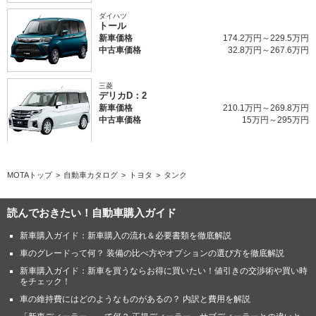
ダイハツ
トール
新車価格
174.2万円～229.5万円
中古車価格
32.8万円～267.6万円
三菱
デリカD：2
新車価格
210.1万円～269.8万円
中古車価格
15万円～295万円
MOTAトップ
自動車カタログ
トヨタ
タンク
読んでおきたい！自動車購入ガイド
新車購入ガイド：新車購入の流れ＆必要書類を徹底解説
車のグレードって何？ 装備の比べ方やオプションの選び方を徹底解説
新車購入ガイド：新車を買うならお得に買いたい！値引きの交渉術や買い時
をチェック！
車の維持費にはどのようなものがあるの？ 内訳と費用を解説