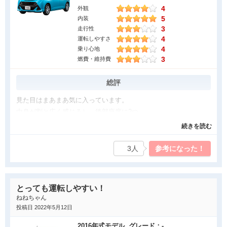
4
外観
走。〜〜〜〜〜〜〜〜〜〜〜〜〜〜〜〜〜〜〜〜〜〜街乗り燃費
5
内装
は13〜16km/Lくらい。〜〜〜〜〜〜〜〜〜車体の形が格好良
3
走行性
い。〜〜〜〜〜〜〜〜〜〜〜〜〜〜〜〜ボディー色も気に入って
4
運転しやすさ
いる〜〜〜〜〜〜〜〜〜〜〜〜〜〜〜
4
乗り心地
3
燃費・維持費
気になった点
〜〜〜〜〜〜〜〜〜〜シート感は軽カー並
総評
み。〜〜〜〜〜〜〜〜〜〜ターボ車のタイヤホイールサイズは15
見た目はまあまあ気に入っています。
インチだが幅、扁平率は希少なサイズ。〜〜〜〜〜〜〜〜〜〜新
中身が割と広く感じるし、後部座席に2つ、
品の日本メーカーは8万から9万になるか
ドリンクとかお菓子が置ける簡易の置き場があって便利だなあと
続きを読む
な。〜〜〜〜〜〜〜〜〜〜軽カーだった時代が数があり安いから
思いました。
恋しい。〜〜〜〜〜〜〜〜〜〜14サイズなら安めに済みそ
トランクの開け方が最初分からなくて(開けるところを見つけられ
3人
参考になった！
う。〜〜〜〜〜〜〜〜〜〜〜一層中古でつなぎ車検を通すのもあ
なくて)困りました(笑)
りかと思う。〜〜〜〜〜〜〜〜〜〜〜〜〜
加速はしづらいです。
後、ネットで平均で乗っている燃費より悪く感じます。
とっても運転しやすい！
自己判断ですが、運転にも気をつけていて、
ねねちゃん
ちょこちょこ長距離も走りますが、12いかないです。
投稿日 2022年5月12日
良かった点
2016年式モデル グレード：-