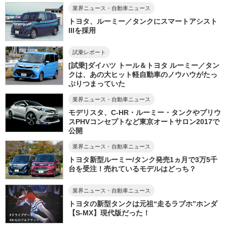
業界ニュース・自動車ニュース
トヨタ、ルーミー／タンクにスマートアシスト
IIIを採用
試乗レポート
[試乗]ダイハツ トール＆トヨタ ルーミー／タン
クは、あの大ヒット軽自動車のノウハウがたっ
ぷりつまっていた
業界ニュース・自動車ニュース
モデリスタ、C-HR・ルーミー・タンクやプリウ
スPHVコンセプトなど東京オートサロン2017で
公開
業界ニュース・自動車ニュース
トヨタ新型ルーミー/タンク発売1ヵ月で3万5千
台を受注！売れているモデルはどっち？
業界ニュース・自動車ニュース
トヨタの新型タンクは元祖“走るラブホ”ホンダ
【S-MX】現代版だった！