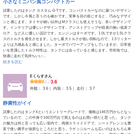
小さなミニバン風コンパクトカー
付いてくると便利かな？と思います。タンクは本当に素晴らしい
試乗したのはタンク カスタム G-Tです。コンパクトカーなのに厳ついデザイン
車なので、色んな人におすすめしたいです！
です。しかし今風と言うのも確かです。実車を目の前にすると、巧みなデザイ
ンと感じます。タイヤが細い以外はMクラスにも使えそうな、良いデザインで
す。インテリアは優しいデザインです。アシストグリップや段差の無い低床フ
ロア、など人に優しい設計です。エンジンはターボです。1.0Lですが1.5Lクラ
スのトルクを発生させます。しかし最大トルクが低い回転なので、1.5リッター
よりは力感あると感じました。ターボでパワーアップをしていますが、日常使
いを意識したトルク特性は、タンクには合っていると感じます。市街地では、
快適に走れて気持ちいい....
続きを読む
Eくらすさん
3.6
外観：
3.6
内装：
3.5
走行：
3.7
静粛性がイイ
試乗したのはタンクXというエントリーグレードで、価格は146万円からとなっ
ているので、この中身で100万円台で買えるのはお買い得だと思った。 タンク
の魅力は何と言っても広い室内で、両側スライドドアで、シートアレンジも豊
富で使い勝手が抜群なところだと思う。ラゲッジルームも広いのはもちろん車