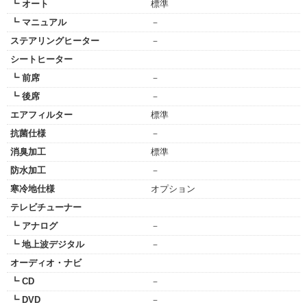
┗ オート
標準
┗ マニュアル
－
ステアリングヒーター
－
シートヒーター
┗ 前席
－
┗ 後席
－
エアフィルター
標準
抗菌仕様
－
消臭加工
標準
防水加工
－
寒冷地仕様
オプション
テレビチューナー
┗ アナログ
－
┗ 地上波デジタル
－
オーディオ・ナビ
┗ CD
－
┗ DVD
－