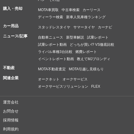
購入・売却
MOTA車買取
中古車検索
カーリース
ディーラー検索
新車人気車種ランキング
カー用品
スタッドレスタイヤ
サマータイヤ
カーナビ
ニュース/記事
自動車ニュース
新型車解説
試乗レポート
試乗レポート動画
どっちが買い!? VS徹底比較
ライバル車種3台比較
燃費レポート
イベントレポート動画
教えてMJブロンディ
不動産
MOTA不動産査定
MOTA引越し見積もり
関連企業
オークネット
オークサービス
オークサービスソリューション
FLEX
運営会社
お問合せ
採用情報
利用規約