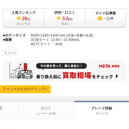
人気ランキング
評判・口コミ
ガイド記事数
26
3.3
---
記事
位
pts
(ミニバン)
(1人)
ボディサイズ
4635×1695×1640 mm (全長×全幅×全高)
燃費
JC08モード:
13.60～15.40km/L
WLTCモード:
－km/L
ミニバン
アイシスのカタログトップへ
定
口コミ
グレード詳細
ユーザー評価
スペック