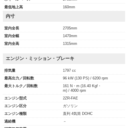
最低地上高
160mm
内寸
室内全長
2705mm
室内全幅
1470mm
室内全高
1315mm
エンジン・ミッション・ブレーキ
排気量
1797 cc
最高出力／回転数
96 kW (130 PS) / 6200 rpm
最大トルク／回転数
161 N・m (16.40 Kgf・
m) / 4000 rpm
エンジン型式
2ZR-FAE
エンジン区分
ガソリン
エンジン種類
直列 4気筒 DOHC
過給機
－