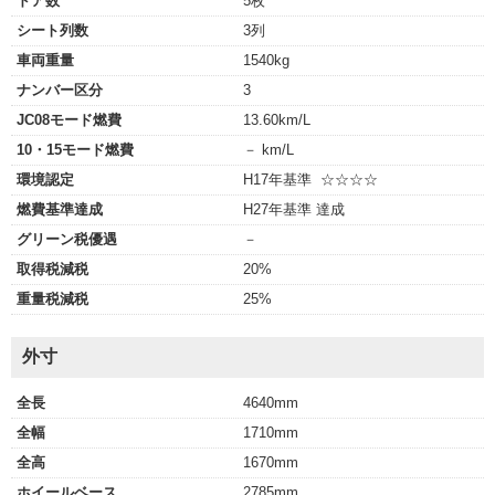
ドア数
5枚
シート列数
3列
車両重量
1540kg
ナンバー区分
3
JC08モード燃費
13.60km/L
10・15モード燃費
－ km/L
環境認定
H17年基準 ☆☆☆☆
燃費基準達成
H27年基準 達成
グリーン税優遇
－
取得税減税
20%
重量税減税
25%
外寸
全長
4640mm
全幅
1710mm
全高
1670mm
ホイールベース
2785mm