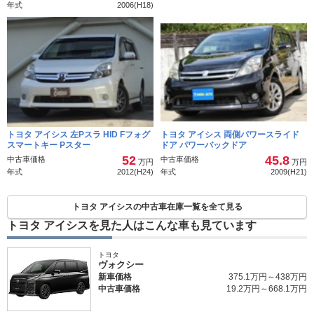
年式
2006(H18)
トヨタ アイシス 左Pスラ HID Fフォグ
トヨタ アイシス 両側パワースライド
スマートキー Pスター
ドア パワーバックドア
52
45.8
中古車価格
中古車価格
万円
万円
年式
2012(H24)
年式
2009(H21)
トヨタ アイシスの中古車在庫一覧を全て見る
トヨタ アイシスを見た人はこんな車も見ています
トヨタ
ヴォクシー
新車価格
375.1万円～438万円
中古車価格
19.2万円～668.1万円