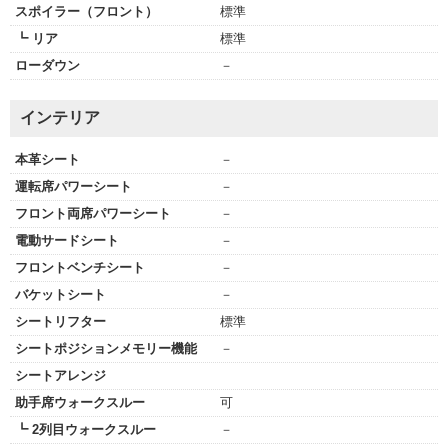
スポイラー（フロント）
標準
┗ リア
標準
ローダウン
－
インテリア
本革シート
－
運転席パワーシート
－
フロント両席パワーシート
－
電動サードシート
－
フロントベンチシート
－
バケットシート
－
シートリフター
標準
シートポジションメモリー機能
－
シートアレンジ
助手席ウォークスルー
可
┗ 2列目ウォークスルー
－