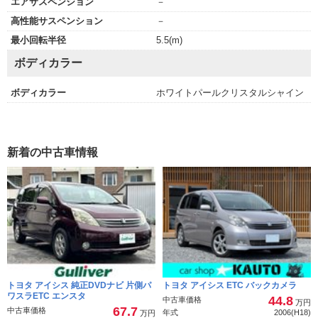
エアサスペンション
－
高性能サスペンション
－
最小回転半径
5.5(m)
ボディカラー
ボディカラー
ホワイトパールクリスタルシャイン
新着の中古車情報
トヨタ アイシス 純正DVDナビ 片側パ
トヨタ アイシス ETC バックカメラ
ワスラETC エンスタ
44.8
中古車価格
万円
67.7
中古車価格
年式
2006(H18)
万円