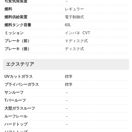
可変気筒装置
－
燃料
レギュラー
燃料供給装置
電子制御式
燃料タンク容量
60L
ミッション
インパネ CVT
ブレーキ（前）
Ｖディスク式
ブレーキ（後）
ディスク式
エクステリア
UVカットガラス
標準
プライバシーガラス
標準
サンルーフ
－
Tバールーフ
－
大型ガラスルーフ
－
ルーフレール
－
ハードトップ
－