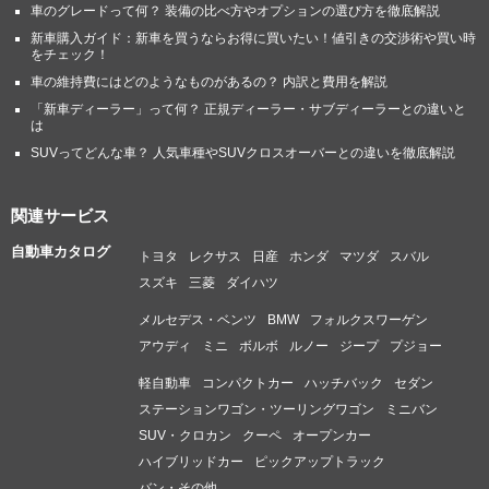
車のグレードって何？ 装備の比べ方やオプションの選び方を徹底解説
新車購入ガイド：新車を買うならお得に買いたい！値引きの交渉術や買い時
をチェック！
車の維持費にはどのようなものがあるの？ 内訳と費用を解説
「新車ディーラー」って何？ 正規ディーラー・サブディーラーとの違いと
は
SUVってどんな車？ 人気車種やSUVクロスオーバーとの違いを徹底解説
関連サービス
自動車カタログ
トヨタ
レクサス
日産
ホンダ
マツダ
スバル
スズキ
三菱
ダイハツ
メルセデス・ベンツ
BMW
フォルクスワーゲン
アウディ
ミニ
ボルボ
ルノー
ジープ
プジョー
軽自動車
コンパクトカー
ハッチバック
セダン
ステーションワゴン・ツーリングワゴン
ミニバン
SUV・クロカン
クーペ
オープンカー
ハイブリッドカー
ピックアップトラック
バン・その他