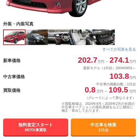
外装・内装写真
すべての写真を見る
202.7
274.1
新車価格
万円
～
万円
最新モデル（1代目）2004/09/01～
103.8
中古車価格
万円
中古車の掲載台数：131台
0.8
109.5
買取価格
万円
～
万円
（グレードによって異なります）
※買取相場は、2024年9月～2025年2月の全国の
中古車オークションの落札実績をもとに独自に
補正・算出しております。
無料査定スタート
中古車を検索
MOTA車買取
131台