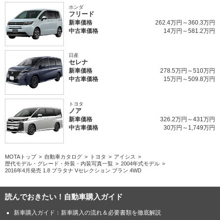
ホンダ
フリード
新車価格
262.4万円～360.3万円
中古車価格
14万円～581.2万円
日産
セレナ
新車価格
278.5万円～510万円
中古車価格
15万円～509.8万円
トヨタ
ノア
新車価格
326.2万円～431万円
中古車価格
30万円～1,749万円
MOTAトップ
自動車カタログ
トヨタ
アイシス
歴代モデル・グレード・外装・内装写真一覧
2004年式モデル
2016年4月発売 1.8 プラタナ Vセレクション ブラン 4WD
読んでおきたい！自動車購入ガイド
新車購入ガイド：新車購入の流れ＆必要書類を徹底解説