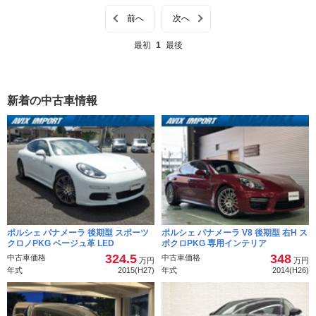
前へ
次へ
最初
1
最後
新着の中古車情報
ポルシェ パナメーラ 後期型 スポーツ
ポルシェ パナメーラ V8 後期型 右H ス
クロノPKG ベージュ革 LED
ポクロPKG 専用インテリア
324.5
348
中古車価格
中古車価格
万円
万円
年式
2015(H27)
年式
2014(H26)