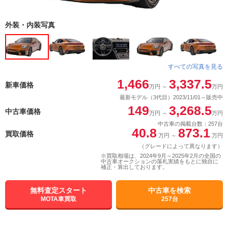
外装・内装写真
すべての写真を見る
1,466
3,337.5
新車価格
万円
～
万円
最新モデル（3代目）2023/11/01～販売中
149
3,268.5
中古車価格
万円
～
万円
中古車の掲載台数：257台
40.8
873.1
買取価格
万円
～
万円
（グレードによって異なります）
※買取相場は、2024年9月～2025年2月の全国の
中古車オークションの落札実績をもとに独自に
補正・算出しております。
無料査定スタート
中古車を検索
MOTA車買取
257台