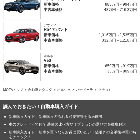
新車価格
883万円～994万円
中古車価格
48万円～716.3万円
アウディ
RS4アバント
新車価格
1,316万円～1,535万円
中古車価格
332万円～1,218万円
ボルボ
V60
新車価格
659万円～919万円
中古車価格
33万円～809万円
MOTAトップ
自動車カタログ
ポルシェ
パナメーラ
クチコミ
読んでおきたい！自動車購入ガイド
新車購入ガイド：新車購入の流れ＆必要書類を徹底解説
車のグレードって何？ 装備の比べ方やオプションの選び方を徹底解説
新車購入ガイド：新車を買うならお得に買いたい！値引きの交渉術や買い時
をチェック！