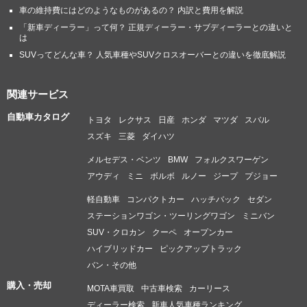
車の維持費にはどのようなものがあるの？ 内訳と費用を解説
「新車ディーラー」って何？ 正規ディーラー・サブディーラーとの違いと
は
SUVってどんな車？ 人気車種やSUVクロスオーバーとの違いを徹底解説
関連サービス
自動車カタログ
トヨタ
レクサス
日産
ホンダ
マツダ
スバル
スズキ
三菱
ダイハツ
メルセデス・ベンツ
BMW
フォルクスワーゲン
アウディ
ミニ
ボルボ
ルノー
ジープ
プジョー
軽自動車
コンパクトカー
ハッチバック
セダン
ステーションワゴン・ツーリングワゴン
ミニバン
SUV・クロカン
クーペ
オープンカー
ハイブリッドカー
ピックアップトラック
バン・その他
購入・売却
MOTA車買取
中古車検索
カーリース
ディーラー検索
新車人気車種ランキング