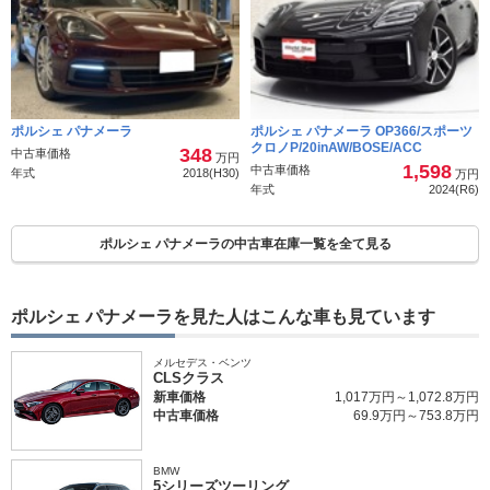
ポルシェ パナメーラ
ポルシェ パナメーラ OP366/スポーツ
クロノP/20inAW/BOSE/ACC
348
中古車価格
万円
1,598
中古車価格
年式
2018(H30)
万円
年式
2024(R6)
ポルシェ パナメーラの中古車在庫一覧を全て見る
ポルシェ パナメーラを見た人はこんな車も見ています
メルセデス・ベンツ
CLSクラス
新車価格
1,017万円～1,072.8万円
中古車価格
69.9万円～753.8万円
BMW
5シリーズツーリング