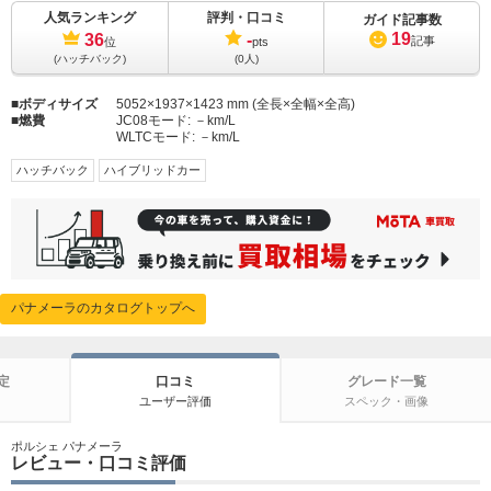
人気ランキング
評判・口コミ
ガイド記事数
19
36
-
記事
位
pts
(ハッチバック)
(0人)
ボディサイズ
5052×1937×1423 mm (全長×全幅×全高)
燃費
JC08モード:
－km/L
WLTCモード:
－km/L
ハッチバック
ハイブリッドカー
パナメーラのカタログトップへ
定
口コミ
グレード一覧
ユーザー評価
スペック・画像
ポルシェ パナメーラ
レビュー・口コミ評価