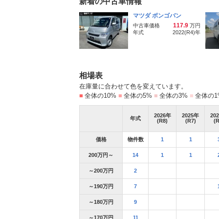
新着の中古車情報
マツダ ボンゴバン
117.9
中古車価格
万円
年式
2022(R4)
年
相場表
在庫量に合わせて色を変えています。
■
全体の10%
■
全体の5%
■
全体の3%
■
全体の1
2026
年
2025
年
202
年式
(R8)
(R7)
(R
価格
物件数
1
1
200万円～
14
1
1
～200万円
2
～190万円
7
～180万円
9
～170万円
11