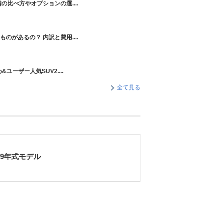
の比べ方やオプションの選....
のがあるの？ 内訳と費用....
ユーザー人気SUV2....
全て見る
99年式モデル