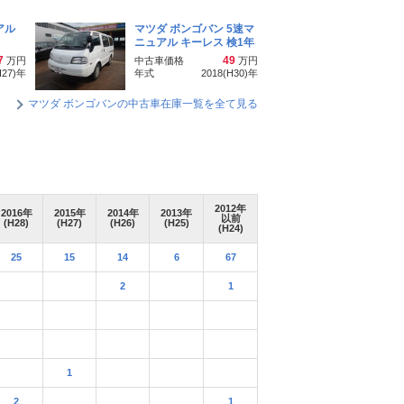
アル
マツダ ボンゴバン 5速マ
ニュアル キーレス 検1年
7
49
万円
中古車価格
万円
H27)
年
年式
2018(H30)
年
マツダ ボンゴバンの中古車在庫一覧を全て見る
2012
年
2016
年
2015
年
2014
年
2013
年
以前
(H28)
(H27)
(H26)
(H25)
(H24)
25
15
14
6
67
2
1
1
2
1