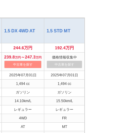
1.5 DX 4WD AT
1.5 STD MT
1.5 STD AT
1.
244.6万円
192.4万円
201.2万円
239.8
～247.3
価格情報収集中
価格情報収集中
万円
万円
中古車を探す
中古車を探す
中古車を探す
2025年07月01日
2025年07月01日
2025年07月01日
1,494 cc
1,494 cc
1,494 cc
ガソリン
ガソリン
ガソリン
14.10km/L
15.50km/L
15.00km/L
レギュラー
レギュラー
レギュラー
4WD
FR
FR
AT
MT
AT