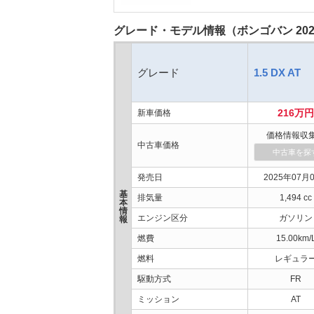
グレード・モデル情報（ボンゴバン 20
グレード
1.5 DX AT
216万円
新車価格
価格情報収
中古車価格
中古車を探
発売日
2025年07月
基
排気量
1,494 cc
本
情
エンジン区分
ガソリン
報
燃費
15.00km/
燃料
レギュラ
駆動方式
FR
ミッション
AT