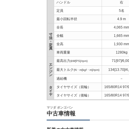
ハンドル
右
定員
5名
最小回転半径
4.9 m
全長
4,065 m
寸
全幅
1,665 m
法
・
全高
1,930 m
定
員
車両重量
1280kg
最高出力
71[97]/6,0
(kW[PS]/rpm)
エ
ン
最大トルク
134[13.70]/4
(N・m[kgf・m]/rpm)
ジ
ン
過給機
－
タイヤサイズ（前輪）
165/80R14 97/
タ
イ
ヤ
タイヤサイズ（後輪）
165/80R14 97/
マツダ ボンゴバン
中古車情報