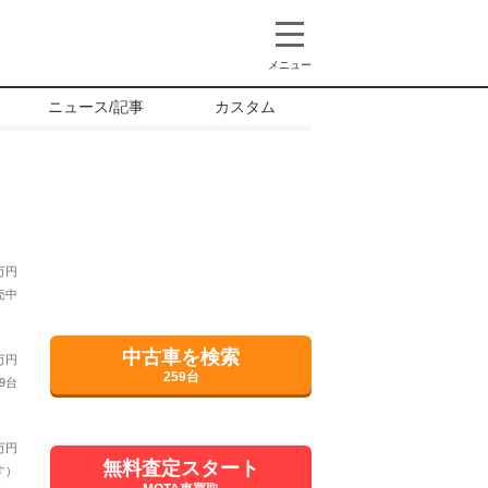
メニュー
ニュース/記事
カスタム
万円
売中
中古車を検索
万円
259台
9台
万円
無料査定スタート
す）