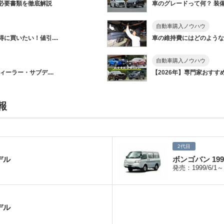
必要書類を徹底解説
車のグレードって何？ 装備
自動車購入ノウハウ
買いたい！値引....
車の維持費にはどのようなも
自動車購入ノウハウ
ーラー・サブデ....
【2026年】専門家おすすめ&
報
2代目
デル
ボンゴバン 19
発売：1999/6/1～
デル