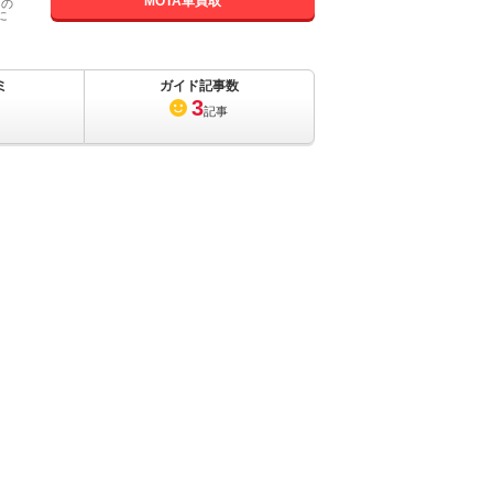
MOTA車買取
国の
に
ミ
ガイド記事数
3
記事