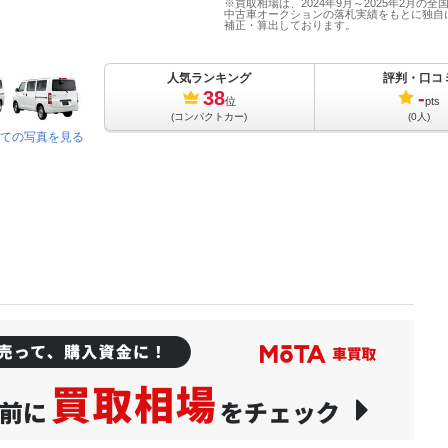
※買取相場は、2024年9月～2025年2月の全
中古車オークションの落札実績をもとに独自
補正・算出しております。
人気ランキング
評判・口コ
38
-
位
pts
(コンパクトカー)
(0人)
ての写真を見る