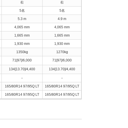
右
右
右
5名
5名
5名
5.3 m
4.9 m
4.9 m
4,065 mm
4,065 mm
4,065 mm
1,665 mm
1,665 mm
1,665 mm
1,930 mm
1,930 mm
1,930 mm
1350kg
1270kg
1280kg
71[97]/6,000
71[97]/6,000
71[97]/6,000
134[13.70]/4,400
134[13.70]/4,400
134[13.70]/4,400
－
－
－
165/80R14 97/95Q LT
165/80R14 97/95Q LT
165/80R14 97/95Q LT
16
165/80R14 97/95Q LT
165/80R14 97/95Q LT
165/80R14 97/95Q LT
16