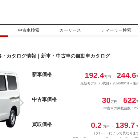
中古車検索
カーリース
ディーラー検索
格・カタログ情報｜新車・中古車の自動車カタログ
192.4
244.6
新車価格
万円
～
最新モデル（3代目）2020/09/01～販
30
522
中古車価格
万円
～
中古車の掲載台数：25
0.2
139.7
買取価格
万円
～
（グレードによって異なりま