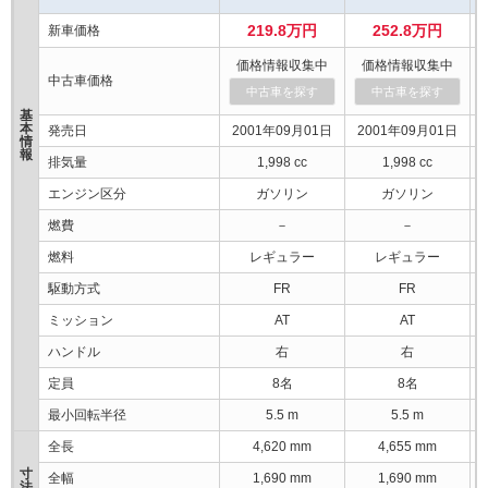
219.8万円
252.8万円
新車価格
価格情報収集中
価格情報収集中
中古車価格
中古車を探す
中古車を探す
基
本
発売日
2001年09月01日
2001年09月01日
情
報
排気量
1,998 cc
1,998 cc
エンジン区分
ガソリン
ガソリン
燃費
－
－
燃料
レギュラー
レギュラー
駆動方式
FR
FR
ミッション
AT
AT
ハンドル
右
右
定員
8名
8名
最小回転半径
5.5 m
5.5 m
全長
4,620 mm
4,655 mm
寸
全幅
1,690 mm
1,690 mm
法