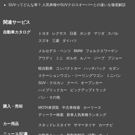
SUVってどんな車？ 人気車種やSUVクロスオーバーとの違いを徹底解説
関連サービス
自動車カタログ
トヨタ
レクサス
日産
ホンダ
マツダ
スバル
スズキ
三菱
ダイハツ
メルセデス・ベンツ
BMW
フォルクスワーゲン
アウディ
ミニ
ボルボ
ルノー
ジープ
プジョー
軽自動車
コンパクトカー
ハッチバック
セダン
ステーションワゴン・ツーリングワゴン
ミニバン
SUV・クロカン
クーペ
オープンカー
ハイブリッドカー
ピックアップトラック
バン・その他
購入・売却
MOTA車買取
中古車検索
カーリース
ディーラー検索
新車人気車種ランキング
カー用品
スタッドレスタイヤ
サマータイヤ
カーナビ
ニュース/記事