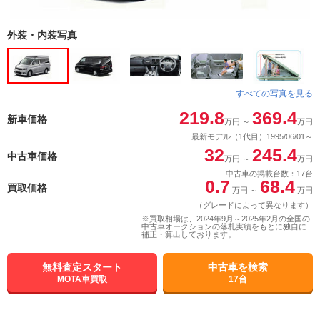
外装・内装写真
すべての写真を見る
219.8
369.4
新車価格
万円
～
万円
最新モデル（1代目）1995/06/01～
32
245.4
中古車価格
万円
～
万円
中古車の掲載台数：17台
0.7
68.4
買取価格
万円
～
万円
（グレードによって異なります）
※買取相場は、2024年9月～2025年2月の全国の
中古車オークションの落札実績をもとに独自に
補正・算出しております。
無料査定スタート
中古車を検索
MOTA車買取
17台