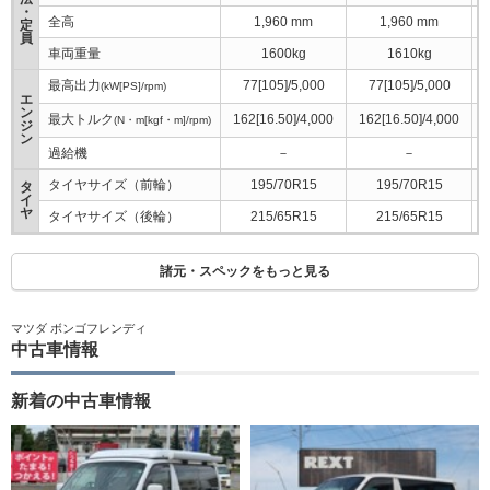
・
全高
1,960 mm
1,960 mm
定
員
車両重量
1600kg
1610kg
最高出力
77[105]/5,000
77[105]/5,000
(kW[PS]/rpm)
エ
ン
最大トルク
162[16.50]/4,000
162[16.50]/4,000
(N・m[kgf・m]/rpm)
ジ
ン
過給機
－
－
タイヤサイズ（前輪）
195/70R15
195/70R15
タ
イ
ヤ
タイヤサイズ（後輪）
215/65R15
215/65R15
諸元・スペックをもっと見る
マツダ ボンゴフレンディ
中古車情報
新着の中古車情報