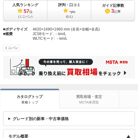
人気ランキング
評判・口コミ
ガイド記事数
3
57
-
記事
位
pts
(ミニバン)
(0人)
ボディサイズ
4620×1690×1960 mm (全長×全幅×全高)
燃費
JC08モード:
－km/L
WLTCモード:
－km/L
ミニバン
カタログトップ
買取相場・査定
車種トップ
MOTA車買取
グレード別の新車・中古車価格
モデル概要