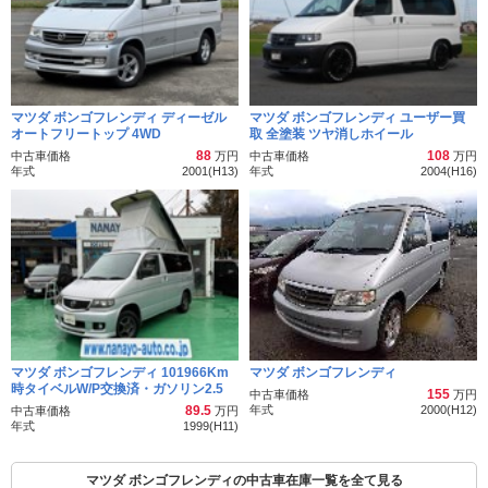
マツダ ボンゴフレンディ ディーゼル
マツダ ボンゴフレンディ ユーザー買
オートフリートップ 4WD
取 全塗装 ツヤ消しホイール
88
108
中古車価格
万円
中古車価格
万円
年式
2001(H13)
年式
2004(H16)
マツダ ボンゴフレンディ 101966Km
マツダ ボンゴフレンディ
時タイベルW/P交換済・ガソリン2.5
155
中古車価格
万円
89.5
年式
2000(H12)
中古車価格
万円
年式
1999(H11)
マツダ ボンゴフレンディの中古車在庫一覧を全て見る