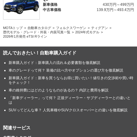
新車価格
430万円～499万円
中古車価格
139.9万円～493.4万円
MOTAトップ
自動車カタログ
フォルクスワーゲン
ティグアン
歴代モデル・グレード・外装・内装写真一覧
2024年式モデル
2026年1月発売 eTSI Rライン
読んでおきたい！自動車購入ガイド
新車購入ガイド：新車購入の流れ＆必要書類を徹底解説
車のグレードって何？ 装備の比べ方やオプションの選び方を徹底解説
新車購入ガイド：新車を買うならお得に買いたい！値引きの交渉術や買い時
をチェック！
車の維持費にはどのようなものがあるの？ 内訳と費用を解説
「新車ディーラー」って何？ 正規ディーラー・サブディーラーとの違いと
は
SUVってどんな車？ 人気車種やSUVクロスオーバーとの違いを徹底解説
関連サービス