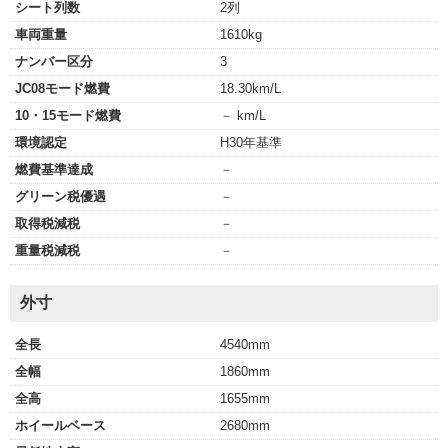
シート列数
2列
車両重量
1610kg
ナンバー区分
3
JC08モード燃費
18.30km/L
10・15モード燃費
－ km/L
環境認定
H30年基準
燃費基準達成
－
グリーン税優遇
－
取得税減税
－
重量税減税
－
外寸
全長
4540mm
全幅
1860mm
全高
1655mm
ホイールベース
2680mm