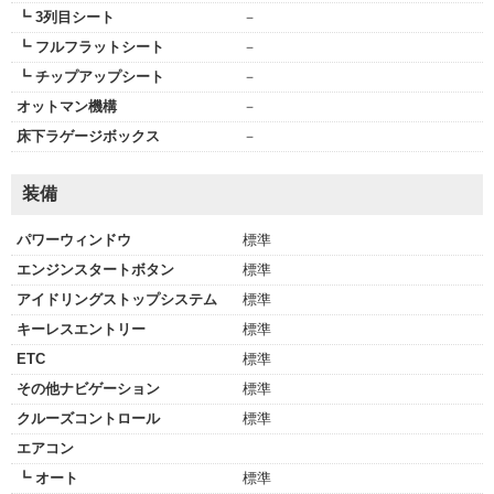
┗ 3列目シート
－
┗ フルフラットシート
－
┗ チップアップシート
－
オットマン機構
－
床下ラゲージボックス
－
装備
パワーウィンドウ
標準
エンジンスタートボタン
標準
アイドリングストップシステム
標準
キーレスエントリー
標準
ETC
標準
その他ナビゲーション
標準
クルーズコントロール
標準
エアコン
┗ オート
標準