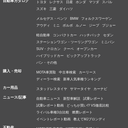
自動車カタログ
トヨタ
レクサス
日産
ホンダ
マツダ
スバル
スズキ
三菱
ダイハツ
メルセデス・ベンツ
BMW
フォルクスワーゲン
アウディ
ミニ
ボルボ
ルノー
ジープ
プジョー
軽自動車
コンパクトカー
ハッチバック
セダン
ステーションワゴン・ツーリングワゴン
ミニバン
SUV・クロカン
クーペ
オープンカー
ハイブリッドカー
ピックアップトラック
バン・その他
購入・売却
MOTA車買取
中古車検索
カーリース
ディーラー検索
新車人気車種ランキング
カー用品
スタッドレスタイヤ
サマータイヤ
カーナビ
ニュース/記事
自動車ニュース
新型車解説
試乗レポート
試乗レポート動画
どっちが買い!? VS徹底比較
ライバル車種3台比較
燃費レポート
イベントレポート動画
教えてMJブロンディ
不動産