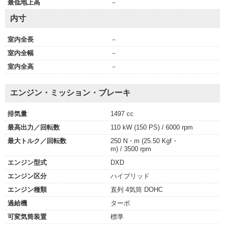
最低地上高
－
内寸
室内全長
－
室内全幅
－
室内全高
－
エンジン・ミッション・ブレーキ
排気量
1497 cc
最高出力／回転数
110 kW (150 PS) / 6000 rpm
最大トルク／回転数
250 N・m (25.50 Kgf・
m) / 3500 rpm
エンジン型式
DXD
エンジン区分
ハイブリッド
エンジン種類
直列 4気筒 DOHC
過給機
ターボ
可変気筒装置
標準