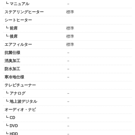
┗ マニュアル
－
ステアリングヒーター
標準
シートヒーター
┗ 前席
標準
┗ 後席
標準
エアフィルター
標準
抗菌仕様
－
消臭加工
－
防水加工
－
寒冷地仕様
－
テレビチューナー
┗ アナログ
－
┗ 地上波デジタル
－
オーディオ・ナビ
┗ CD
－
┗ DVD
－
┗ HDD
－