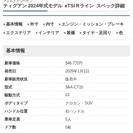
フォルクスワーゲン
ティグアン 2024年式モデル eTSI Rライン スペック詳細
基本情報
外寸
内寸
エンジン・ミッション・ブレーキ
エクステリア
インテリア
装備
タイヤ・足回り
色
基本情報
新車価格
546.7万円
発売日
2026年1月1日
新車販売状況
販売中
型式
3AA-CT15
駆動方式
FF
ボディタイプ
クロカン・SUV
ハンドル位置
右ハンドル
乗車定員
5人
ドア数
5枚