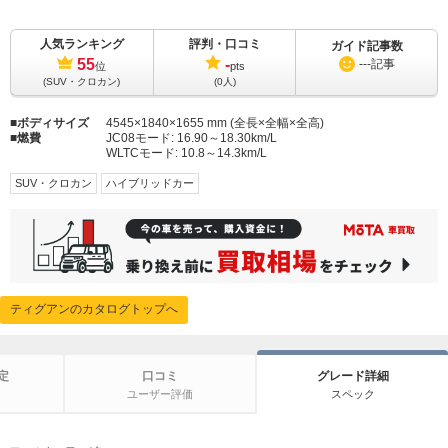
人気ランキング
評判・口コミ
ガイド記事数
55
-
---
記事
位
pts
(SUV・クロカン)
(0人)
ボディサイズ
4545×1840×1655 mm (全長×全幅×全高)
燃費
JC08モード:
16.90～18.30km/L
WLTCモード:
10.8～14.3km/L
SUV・クロカン
ハイブリッドカー
ティグアンのカタログトップへ
定
口コミ
グレード詳細
ユーザー評価
スペック