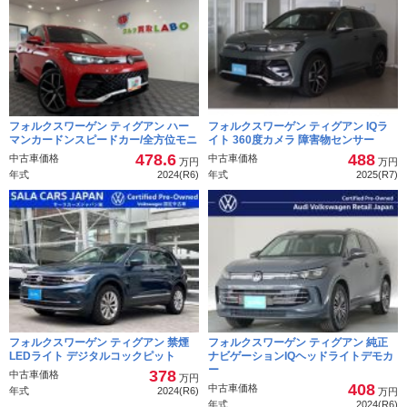
フォルクスワーゲン ティグアン ハー
フォルクスワーゲン ティグアン IQラ
マンカードンスピードカー/全方位モニ
イト 360度カメラ 障害物センサー
478.6
488
中古車価格
中古車価格
万円
万円
年式
2024(R6)
年式
2025(R7)
フォルクスワーゲン ティグアン 禁煙
フォルクスワーゲン ティグアン 純正
LEDライト デジタルコックピット
ナビゲーションIQヘッドライトデモカ
ー
378
中古車価格
万円
408
中古車価格
年式
2024(R6)
万円
年式
2024(R6)