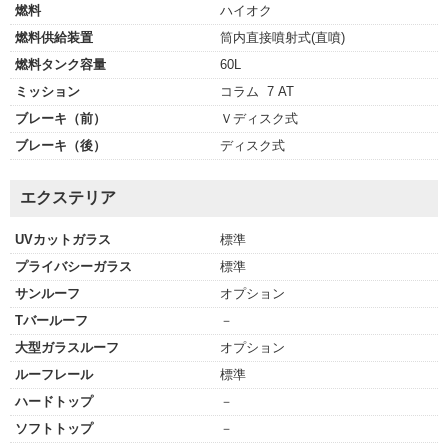
燃料
ハイオク
燃料供給装置
筒内直接噴射式(直噴)
燃料タンク容量
60L
ミッション
コラム 7 AT
ブレーキ（前）
Ｖディスク式
ブレーキ（後）
ディスク式
エクステリア
UVカットガラス
標準
プライバシーガラス
標準
サンルーフ
オプション
Tバールーフ
－
大型ガラスルーフ
オプション
ルーフレール
標準
ハードトップ
－
ソフトトップ
－