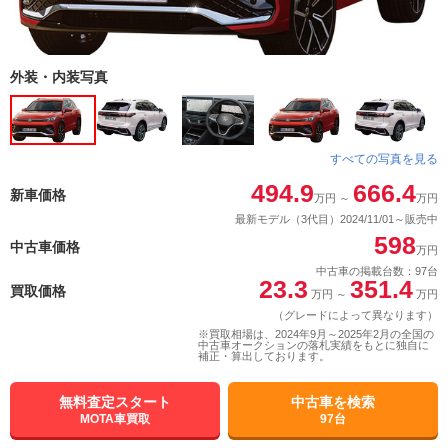
外装・内装写真
すべての写真を見る
494.9
666.4
新車価格
万円
～
万円
最新モデル（3代目）2024/11/01～販売中
598
中古車価格
万円
中古車の掲載台数：97台
23.3
351.4
買取価格
万円
～
万円
（グレードによって異なります）
※買取相場は、2024年9月～2025年2月の全国の
中古車オークションの落札実績をもとに独自に
補正・算出しております。
無料査定スタート
中古車を検索
MOTA車買取
97台