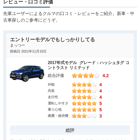
レビュー・口コミ評価
先輩ユーザーによるクルマの口コミ・レビューをご紹介。新車・中
古車探しのご参考にどうぞ。
エントリーモデルでもしっかりしてる
まっつー
投稿日 2021年11月15日
2017年式モデル グレード：ハッシュタグ コ
ントラスト リミテッド
4.2
総合評価
4
外観
4
内装
4
走行性
5
運転しやすさ
5
乗り心地
3
燃費・維持費
総評