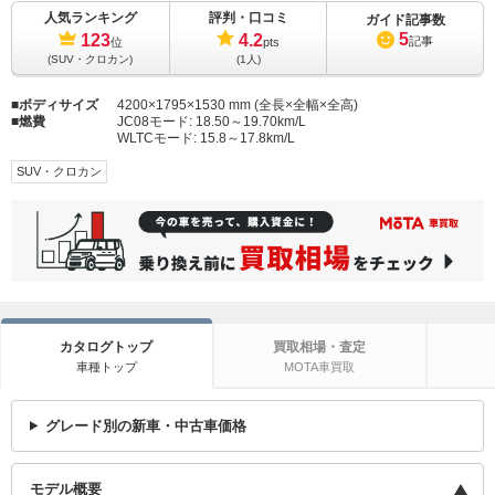
人気ランキング
評判・口コミ
ガイド記事数
5
123
4.2
記事
位
pts
(SUV・クロカン)
(1人)
ボディサイズ
4200×1795×1530 mm (全長×全幅×全高)
燃費
JC08モード:
18.50～19.70km/L
WLTCモード:
15.8～17.8km/L
SUV・クロカン
カタログトップ
買取相場・査定
車種トップ
MOTA車買取
グレード別の新車・中古車価格
モデル概要