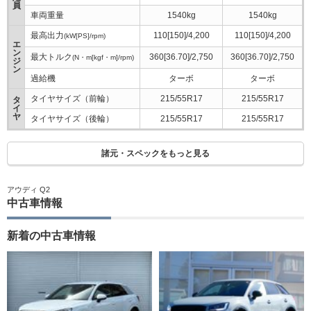
員
車両重量
1540kg
1540kg
最高出力
110[150]/4,200
110[150]/4,200
(kW[PS]/rpm)
エ
ン
最大トルク
360[36.70]/2,750
360[36.70]/2,750
(N・m[kgf・m]/rpm)
ジ
ン
過給機
ターボ
ターボ
タイヤサイズ（前輪）
215/55R17
215/55R17
タ
イ
ヤ
タイヤサイズ（後輪）
215/55R17
215/55R17
諸元・スペックをもっと見る
アウディ Q2
中古車情報
新着の中古車情報