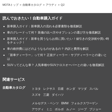
MOTAトップ
自動車カタログ
アウディ
Q2
読んでおきたい！自動車購入ガイド
新車購入ガイド：新車購入の流れ＆必要書類を徹底解説
車のグレードって何？ 装備の比べ方やオプションの選び方を徹底解説
新車購入ガイド：新車を買うならお得に買いたい！値引きの交渉術や買い時
をチェック！
車の維持費にはどのようなものがあるの？ 内訳と費用を解説
「新車ディーラー」って何？ 正規ディーラー・サブディーラーとの違いと
は
SUVってどんな車？ 人気車種やSUVクロスオーバーとの違いを徹底解説
関連サービス
自動車カタログ
トヨタ
レクサス
日産
ホンダ
マツダ
スバル
スズキ
三菱
ダイハツ
メルセデス・ベンツ
BMW
フォルクスワーゲン
アウディ
ミニ
ボルボ
ルノー
ジープ
プジョー