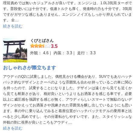
理屈責めでは無いカジュアルさが良いです。エンジンは、1.0L3気筒ターボで
す。普段使いには十分です。低速トルクも厚く、発進時の力も十分です。3気筒
ですがガサツな感じもありません。エンジンノイズもしっかり抑えられていま
す。 全....
続きを読む
くびとばさん
3.5
外観：
4.6
内装：
3.3
走行：
3.3
おしゃれさが際立ちます
アウディのQ2に試乗しました。偶然見かける機会があり、SUVでもありハッチ
バック的なデザインとクーペのような雰囲気も合わせ持っているこの車に関心
を持ったので、試乗することになりました。デザインは遠くから見ても近くか
ら見ても斬新さがあり、格好良いというよりもお洒落さを感じる車です。必要
以上に威圧感を強調する感じが無く、アウディらしいスマートで無駄のないデ
ザインがかえってお洒落さや洗練された雰囲気を醸し出しているようにも思い
ます。車の中に乗り込んでみると着座位置がハッチバックモデルの乗用車と比
べると少し高めですし、その分運転がしやすいです。また、スタイリッシュな
外観の割に視界が良いところもアウディ....
続きを読む