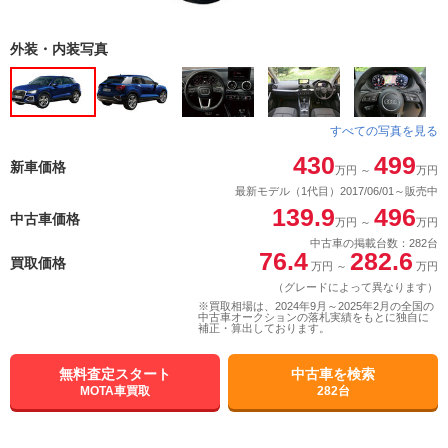
外装・内装写真
すべての写真を見る
430
499
新車価格
万円
～
万円
最新モデル（1代目）2017/06/01～販売中
139.9
496
中古車価格
万円
～
万円
中古車の掲載台数：282台
76.4
282.6
買取価格
万円
～
万円
（グレードによって異なります）
※買取相場は、2024年9月～2025年2月の全国の
中古車オークションの落札実績をもとに独自に
補正・算出しております。
無料査定スタート
中古車を検索
MOTA車買取
282台