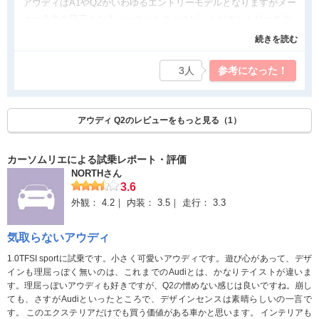
アウディはA1やQ2がいわゆるエントリーモデルとなりますがメー
カー全体の目玉となるバーチャルコックピットがエントリーモデ
ルでも選択できるのが魅力でしょう。
続きを読む
良かった点
3人
参考になった！
バーチャルコックピットが選べるのは非常に良いと思います。他
社のデジタルコックピットと比べて操作性や見やすさもいいと思
います。
アウディ Q2のレビューをもっと見る（1）
個人的にはバーチャルコックピットはもちろん、特別仕様車専用
装備でマルチカラーアンビエントライトがついていたのがとても
カーソムリエによる試乗レポート・評価
良かったです。
NORTHさん
3.6
気になった点
外観：
4.2
内装：
3.5
走行：
3.3
アンビエントライトが無い場合夜間は暗く感じたかもしれませ
気取らないアウディ
ん。
荷室容量を犠牲にしてる感は否めないかと思います。SUVという
1.0TFSI sportに試乗です。小さく可愛いアウディです。遊び心があって、デザ
わりに大きな荷物はあまり積み込むことはできません。
インも理屈っぽく無いのは、これまでのAudiとは、かなりテイストが違いま
す。理屈っぽいアウディも好きですが、Q2の憎めない感じは良いですね。崩し
ても、さすがAudiといったところで、デザインセンスは素晴らしいの一言で
す。 このエクステリアだけでも買う価値がある車かと思います。 インテリアも