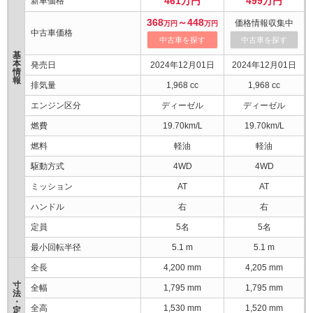
461万円
499万円
新車価格
368
～448
価格情報収集中
万円
万円
中古車価格
中古車を探す
中古車を探す
基
本
発売日
2024年12月01日
2024年12月01日
情
報
排気量
1,968 cc
1,968 cc
エンジン区分
ディーゼル
ディーゼル
燃費
19.70km/L
19.70km/L
燃料
軽油
軽油
駆動方式
4WD
4WD
ミッション
AT
AT
ハンドル
右
右
定員
5名
5名
最小回転半径
5.1 m
5.1 m
全長
4,200 mm
4,205 mm
寸
全幅
1,795 mm
1,795 mm
法
・
全高
1,530 mm
1,520 mm
定