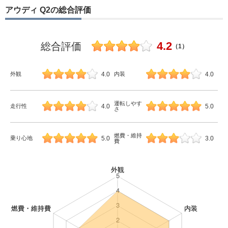
アウディ Q2の総合評価
4.2
総合評価
（1）
4.0
4.0
外観
内装
運転しやす
4.0
5.0
走行性
さ
燃費・維持
5.0
3.0
乗り心地
費