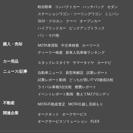
軽自動車
コンパクトカー
ハッチバック
セダン
ステーションワゴン・ツーリングワゴン
ミニバン
SUV・クロカン
クーペ
オープンカー
ハイブリッドカー
ピックアップトラック
バン・その他
購入・売却
MOTA車買取
中古車検索
カーリース
ディーラー検索
新車人気車種ランキング
カー用品
スタッドレスタイヤ
サマータイヤ
カーナビ
ニュース/記事
自動車ニュース
新型車解説
試乗レポート
試乗レポート動画
どっちが買い!? VS徹底比較
ライバル車種3台比較
燃費レポート
イベントレポート動画
教えてMJブロンディ
不動産
MOTA不動産査定
MOTA引越し見積もり
関連企業
オークネット
オークサービス
オークサービスソリューション
FLEX