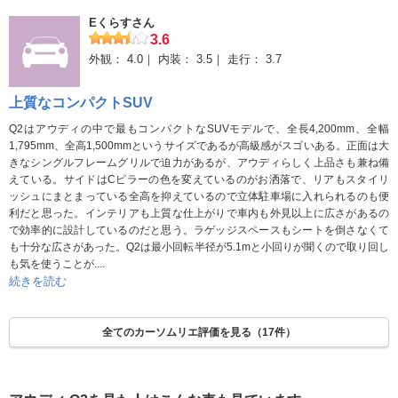
Eくらすさん
3.6
外観：
4.0
内装：
3.5
走行：
3.7
上質なコンパクトSUV
Q2はアウディの中で最もコンパクトなSUVモデルで、全長4,200mm、全幅
1,795mm、全高1,500mmというサイズであるが高級感がスゴいある。正面は大
きなシングルフレームグリルで迫力があるが、アウディらしく上品さも兼ね備
えている。サイドはCピラーの色を変えているのがお洒落で、リアもスタイリ
ッシュにまとまっている全高を抑えているので立体駐車場に入れられるのも便
利だと思った。インテリアも上質な仕上がりで車内も外見以上に広さがあるの
で効率的に設計しているのだと思う。ラゲッジスペースもシートを倒さなくて
も十分な広さがあった。Q2は最小回転半径が5.1mと小回りが聞くので取り回し
も気を使うことが....
続きを読む
全てのカーソムリエ評価を見る（17件）