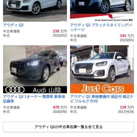
アウディ Q2
アウディ Q2 ブラックスタイリングパ
ッケージ
238
中古車価格
万円
年式
2020(R2)
345
中古車価格
万円
年式
2023(R5)
アウディ Q2 1オーナー 禁煙車 新車保
アウディ Q2 車検整備付 保証付 純正ナ
証継承
ビ フルセグ DVD
478
139
中古車価格
万円
中古車価格
万円
年式
2026(R8)
年式
2017(H29)
アウディ Q2の中古車在庫一覧を全て見る