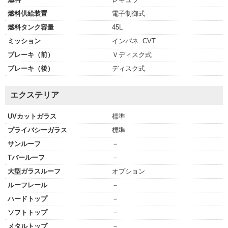
燃料供給装置
電子制御式
燃料タンク容量
45L
ミッション
インパネ CVT
ブレーキ（前）
Ｖディスク式
ブレーキ（後）
ディスク式
エクステリア
UVカットガラス
標準
プライバシーガラス
標準
サンルーフ
－
Tバールーフ
－
大型ガラスルーフ
オプション
ルーフレール
－
ハードトップ
－
ソフトトップ
－
メタルトップ
－