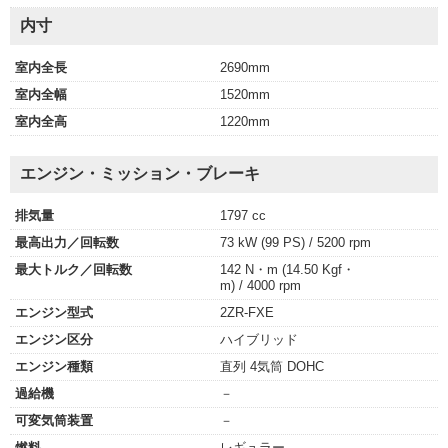
内寸
室内全長
2690mm
室内全幅
1520mm
室内全高
1220mm
エンジン・ミッション・ブレーキ
排気量
1797 cc
最高出力／回転数
73 kW (99 PS) / 5200 rpm
最大トルク／回転数
142 N・m (14.50 Kgf・
m) / 4000 rpm
エンジン型式
2ZR-FXE
エンジン区分
ハイブリッド
エンジン種類
直列 4気筒 DOHC
過給機
－
可変気筒装置
－
燃料
レギュラー