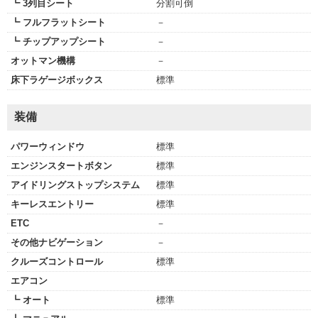
┗ 3列目シート
分割可倒
┗ フルフラットシート
－
┗ チップアップシート
－
オットマン機構
－
床下ラゲージボックス
標準
装備
パワーウィンドウ
標準
エンジンスタートボタン
標準
アイドリングストップシステム
標準
キーレスエントリー
標準
ETC
－
その他ナビゲーション
－
クルーズコントロール
標準
エアコン
┗ オート
標準