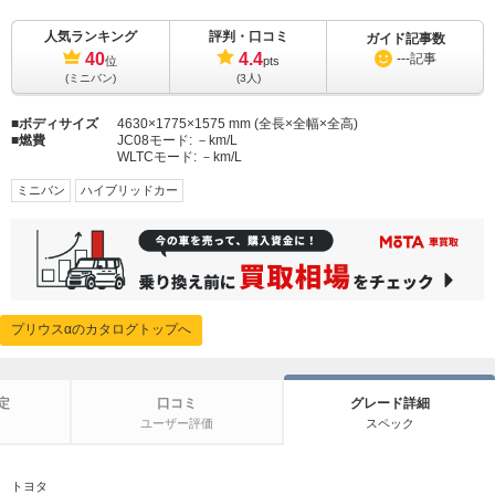
人気ランキング
評判・口コミ
ガイド記事数
40
4.4
---
記事
位
pts
(ミニバン)
(3人)
ボディサイズ
4630×1775×1575 mm (全長×全幅×全高)
燃費
JC08モード:
－km/L
WLTCモード:
－km/L
ミニバン
ハイブリッドカー
プリウスαのカタログトップへ
定
口コミ
グレード詳細
ユーザー評価
スペック
トヨタ