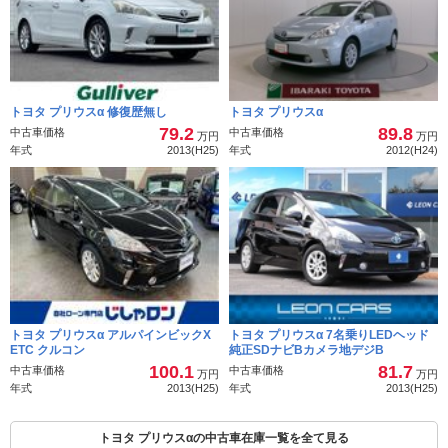
トヨタ プリウスα 修復歴無し
トヨタ プリウスα
79.2
89.8
中古車価格
中古車価格
万円
万円
年式
2013(H25)
年式
2012(H24)
トヨタ プリウスα アルパインビックX
トヨタ プリウスα 7名乗りLEDヘッド
ETC クルコン
純正SDナビBカメラ地デジB
100.1
81.7
中古車価格
中古車価格
万円
万円
年式
2013(H25)
年式
2013(H25)
トヨタ プリウスαの中古車在庫一覧を全て見る