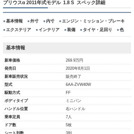
プリウスα 2011年式モデル 1.8 S スペック詳細
基本情報
外寸
内寸
エンジン・ミッション・ブレーキ
エクステリア
インテリア
装備
タイヤ・足回り
色
基本情報
新車価格
269.9万円
発売日
2020年8月1日
新車販売状況
販売終了
型式
6AA-ZVW40W
駆動方式
FF
ボディタイプ
ミニバン
ハンドル位置
右ハンドル
乗車定員
7人
ドア数
5枚
シート列数
3列