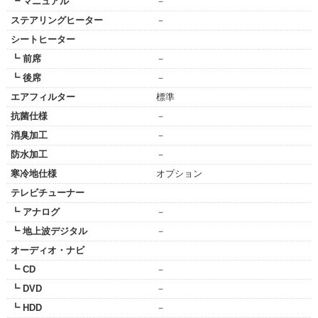
┗ マニュアル
－
ステアリングヒーター
－
シートヒーター
┗ 前席
－
┗ 後席
－
エアフィルター
標準
抗菌仕様
－
消臭加工
－
防水加工
－
寒冷地仕様
オプション
テレビチューナー
┗ アナログ
－
┗ 地上波デジタル
－
オーディオ・ナビ
┗ CD
－
┗ DVD
－
┗ HDD
－