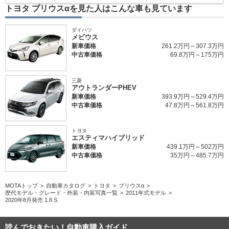
トヨタ プリウスαを見た人はこんな車も見ています
ダイハツ
メビウス
新車価格
261.2万円～307.3万円
中古車価格
69.8万円～175万円
三菱
アウトランダーPHEV
新車価格
393.9万円～529.4万円
中古車価格
47.8万円～561.8万円
トヨタ
エスティマハイブリッド
新車価格
439.1万円～502万円
中古車価格
35万円～485.7万円
MOTAトップ
自動車カタログ
トヨタ
プリウスα
歴代モデル・グレード・外装・内装写真一覧
2011年式モデル
2020年8月発売 1.8 S
読んでおきたい！自動車購入ガイド