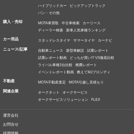
ハイブリッドカー
ピックアップトラック
バン・その他
購入・売却
MOTA車買取
中古車検索
カーリース
ディーラー検索
新車人気車種ランキング
カー用品
スタッドレスタイヤ
サマータイヤ
カーナビ
ニュース/記事
自動車ニュース
新型車解説
試乗レポート
試乗レポート動画
どっちが買い!? VS徹底比較
ライバル車種3台比較
燃費レポート
イベントレポート動画
教えてMJブロンディ
不動産
MOTA不動産査定
MOTA引越し見積もり
関連企業
オークネット
オークサービス
オークサービスソリューション
FLEX
運営会社
お問合せ
採用情報