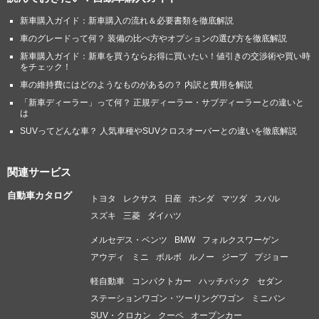
新車購入ガイド：新車購入の流れ＆必要書類を徹底解説
車のグレードって何？ 装備の比べ方やオプションの選び方を徹底解説
新車購入ガイド：新車を買うならお得に買いたい！値引きの交渉術や買い時
をチェック！
車の維持費にはどのようなものがあるの？ 内訳と費用を解説
「新車ディーラー」って何？ 正規ディーラー・サブディーラーとの違いと
は
SUVってどんな車？ 人気車種やSUVクロスオーバーとの違いを徹底解説
関連サービス
自動車カタログ
トヨタ
レクサス
日産
ホンダ
マツダ
スバル
スズキ
三菱
ダイハツ
メルセデス・ベンツ
BMW
フォルクスワーゲン
アウディ
ミニ
ボルボ
ルノー
ジープ
プジョー
軽自動車
コンパクトカー
ハッチバック
セダン
ステーションワゴン・ツーリングワゴン
ミニバン
SUV・クロカン
クーペ
オープンカー