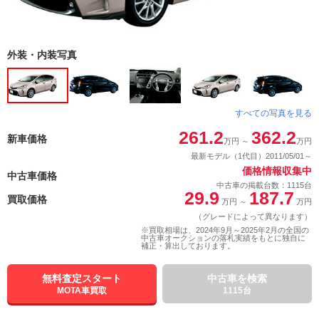
外装・内装写真
すべての写真を見る
261.2
362.2
新車価格
万円
～
万円
最新モデル（1代目）2011/05/01～
価格情報収集中
中古車価格
中古車の掲載台数：1115台
29.9
187.7
買取価格
万円
～
万円
（グレードによって異なります）
※買取相場は、2024年9月～2025年2月の全国の
中古車オークションの落札実績をもとに独自に
補正・算出しております。
無料査定スタート
中古車を検索
MOTA車買取
1115台