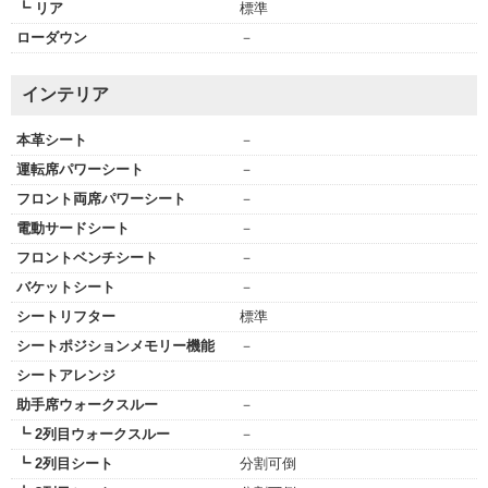
┗ リア
標準
ローダウン
－
インテリア
本革シート
－
運転席パワーシート
－
フロント両席パワーシート
－
電動サードシート
－
フロントベンチシート
－
バケットシート
－
シートリフター
標準
シートポジションメモリー機能
－
シートアレンジ
助手席ウォークスルー
－
┗ 2列目ウォークスルー
－
┗ 2列目シート
分割可倒