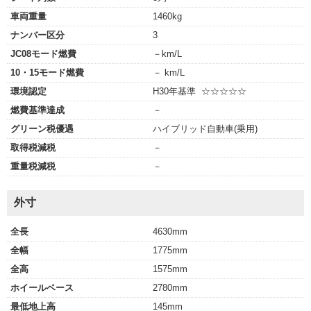
車両重量
1460kg
ナンバー区分
3
JC08モード燃費
－km/L
10・15モード燃費
－ km/L
環境認定
H30年基準 ☆☆☆☆☆
燃費基準達成
－
グリーン税優遇
ハイブリッド自動車(乗用)
取得税減税
－
重量税減税
－
外寸
全長
4630mm
全幅
1775mm
全高
1575mm
ホイールベース
2780mm
最低地上高
145mm