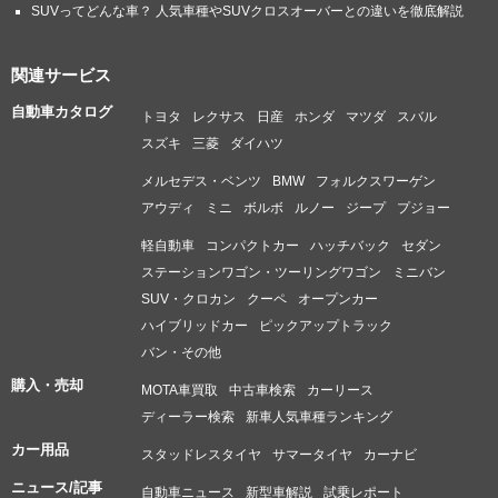
SUVってどんな車？ 人気車種やSUVクロスオーバーとの違いを徹底解説
関連サービス
自動車カタログ
トヨタ
レクサス
日産
ホンダ
マツダ
スバル
スズキ
三菱
ダイハツ
メルセデス・ベンツ
BMW
フォルクスワーゲン
アウディ
ミニ
ボルボ
ルノー
ジープ
プジョー
軽自動車
コンパクトカー
ハッチバック
セダン
ステーションワゴン・ツーリングワゴン
ミニバン
SUV・クロカン
クーペ
オープンカー
ハイブリッドカー
ピックアップトラック
バン・その他
購入・売却
MOTA車買取
中古車検索
カーリース
ディーラー検索
新車人気車種ランキング
カー用品
スタッドレスタイヤ
サマータイヤ
カーナビ
ニュース/記事
自動車ニュース
新型車解説
試乗レポート