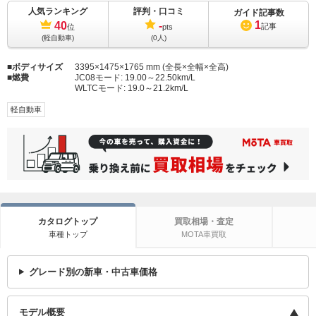
人気ランキング
評判・口コミ
ガイド記事数
1
40
-
記事
位
pts
(軽自動車)
(0人)
ボディサイズ
3395×1475×1765 mm (全長×全幅×全高)
燃費
JC08モード:
19.00～22.50km/L
WLTCモード:
19.0～21.2km/L
軽自動車
カタログトップ
買取相場・査定
車種トップ
MOTA車買取
グレード別の新車・中古車価格
モデル概要