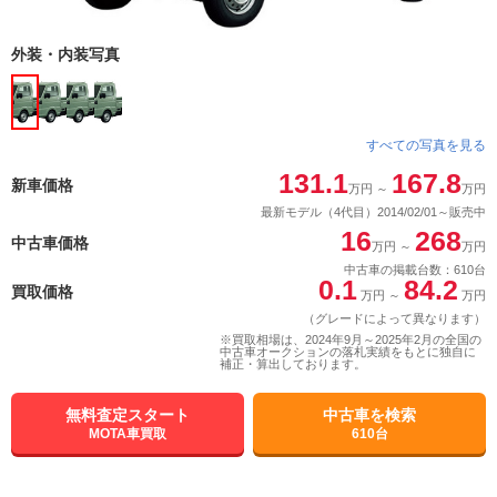
外装・内装写真
すべての写真を見る
131.1
167.8
新車価格
万円
～
万円
最新モデル（4代目）2014/02/01～販売中
16
268
中古車価格
万円
～
万円
中古車の掲載台数：610台
0.1
84.2
買取価格
万円
～
万円
（グレードによって異なります）
※買取相場は、2024年9月～2025年2月の全国の
中古車オークションの落札実績をもとに独自に
補正・算出しております。
無料査定スタート
中古車を検索
MOTA車買取
610台