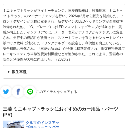
ミニキャブトラックがマイナーチェンジ。三菱自動車は、軽商用車「ミニキャ
ブ トラック」のマイナーチェンジを行い、2026年2月から販売を開始した。フ
ロントデザインが大幅に変更され、新デザインのLEDヘッドランプが全車標準
装備された他、「G」グレードにはLEDフロントフォグランプが追加され、質
感が向上した。インテリアでは、メーター表示がアナログからデジタルに変更
され、走行中の視認性が改善され、スマートフォンを置けるセンタートレイや
紙パック飲料に対応したドリンクホルダーを設定し、利便性も向上している。
安全機能も強化され、「三菱e-Assist」が全車に標準装備され、衝突被害軽減ブ
レーキシステムや車線逸脱抑制機能などが追加された。これにより、運転者の
安全と利便性が大幅に向上した。（2026.2）
派生車種
このアイテムをシェアする
三菱 ミニキャブトラックにおすすめのカー用品・パーツ
(PR)
クルマのドレスアッ
プやチューニングの