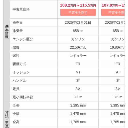
108.2
～115.5
107.8
～13
万円
万円
万円
中古車価格
中古車を探す
中古車を探す
発売日
2026年02月01日
2026年02月0
基
本
排気量
658 cc
658 cc
情
報
エンジン区分
ガソリン
ガソリン
燃費
22.50km/L
19.80km/L
燃料
レギュラー
レギュラー
駆動方式
FR
FR
ミッション
MT
AT
ハンドル
右
右
定員
2名
2名
最小回転半径
3.6 m
3.6 m
全長
3,395 mm
3,395 mm
寸
全幅
1,475 mm
1,475 mm
法
・
全高
1,765 mm
1,765 mm
定
員