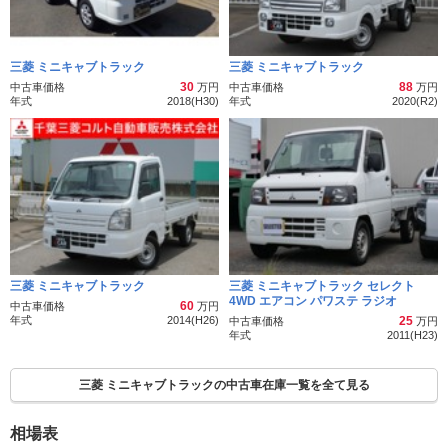
三菱 ミニキャブトラック
三菱 ミニキャブトラック
30
88
中古車価格
万円
中古車価格
万円
年式
2018(H30)
年式
2020(R2)
三菱 ミニキャブトラック
三菱 ミニキャブトラック セレクト
4WD エアコン パワステ ラジオ
60
中古車価格
万円
年式
2014(H26)
25
中古車価格
万円
年式
2011(H23)
三菱 ミニキャブトラックの中古車在庫一覧を全て見る
相場表