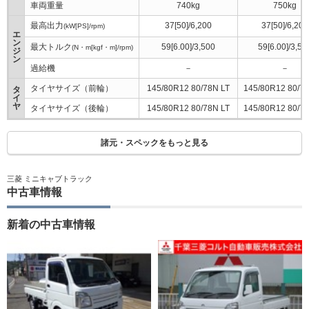
車両重量
740kg
750kg
最高出力
37[50]/6,200
37[50]/6,200
(kW[PS]/rpm)
エ
ン
最大トルク
59[6.00]/3,500
59[6.00]/3,50
(N・m[kgf・m]/rpm)
ジ
ン
過給機
－
－
タイヤサイズ（前輪）
145/80R12 80/78N LT
145/80R12 80/78
タ
イ
ヤ
タイヤサイズ（後輪）
145/80R12 80/78N LT
145/80R12 80/78
諸元・スペックをもっと見る
三菱 ミニキャブトラック
中古車情報
新着の中古車情報