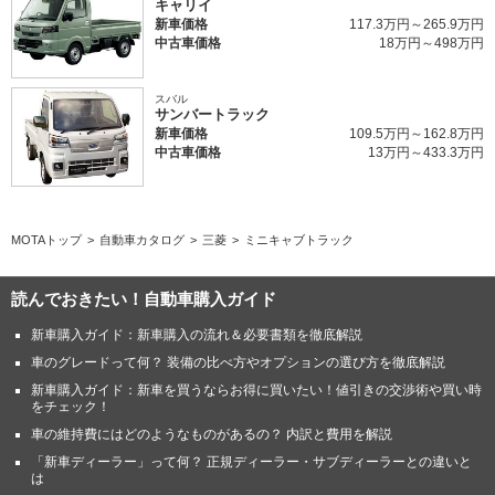
キャリイ
新車価格
117.3万円～265.9万円
中古車価格
18万円～498万円
スバル
サンバートラック
新車価格
109.5万円～162.8万円
中古車価格
13万円～433.3万円
MOTAトップ
自動車カタログ
三菱
ミニキャブトラック
読んでおきたい！自動車購入ガイド
新車購入ガイド：新車購入の流れ＆必要書類を徹底解説
車のグレードって何？ 装備の比べ方やオプションの選び方を徹底解説
新車購入ガイド：新車を買うならお得に買いたい！値引きの交渉術や買い時
をチェック！
車の維持費にはどのようなものがあるの？ 内訳と費用を解説
「新車ディーラー」って何？ 正規ディーラー・サブディーラーとの違いと
は