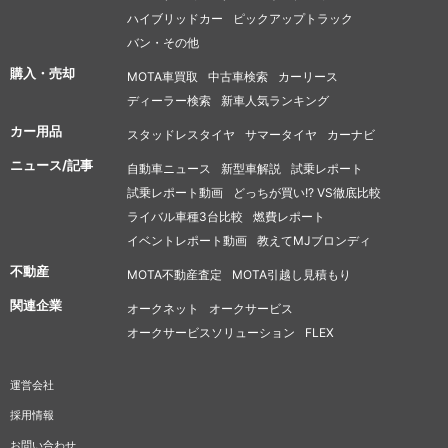
ハイブリッドカー
ピックアップトラック
バン・その他
購入・売却
MOTA車買取
中古車検索
カーリース
ディーラー検索
新車人気ランキング
カー用品
スタッドレスタイヤ
サマータイヤ
カーナビ
ニュース/記事
自動車ニュース
新型車解説
試乗レポート
試乗レポート動画
どっちが買い!? VS徹底比較
ライバル車種3台比較
燃費レポート
イベントレポート動画
教えてMJブロンディ
不動産
MOTA不動産査定
MOTA引越し見積もり
関連企業
オークネット
オークサービス
オークサービスソリューション
FLEX
運営会社
採用情報
お問い合わせ