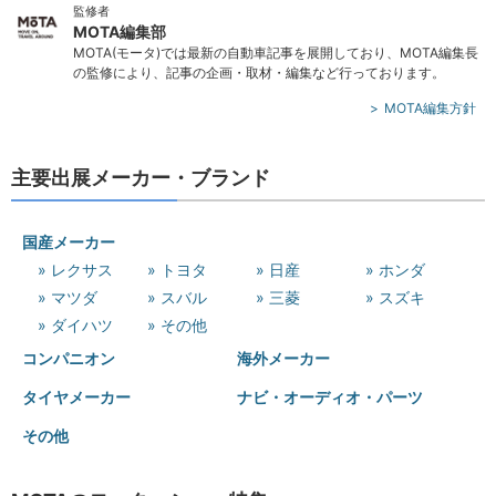
監修者
MOTA編集部
MOTA(モータ)では最新の自動車記事を展開しており、MOTA編集長
の監修により、記事の企画・取材・編集など行っております。
MOTA編集方針
主要出展メーカー・ブランド
国産メーカー
» レクサス
» トヨタ
» 日産
» ホンダ
» マツダ
» スバル
» 三菱
» スズキ
» ダイハツ
» その他
コンパニオン
海外メーカー
タイヤメーカー
ナビ・オーディオ・パーツ
その他