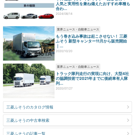
人気と実用性を兼ね備えたおすすめ車種も
合わ...
2024/08/14
業界ニュース・自動車ニュース
もう巻き込み事故は起こさせない！ 三菱
ふそう 新型キャンター11月から販売開始
｜...
2020/10/20
業界ニュース・自動車ニュース
トラック隊列走行の実現に向け、大型4社
の協調技術で2021年までに後続車有人隊
列...
2020/07/27
三菱ふそうのカタログ情報
三菱ふそうの中古車検索
三菱ふそうの記事一覧