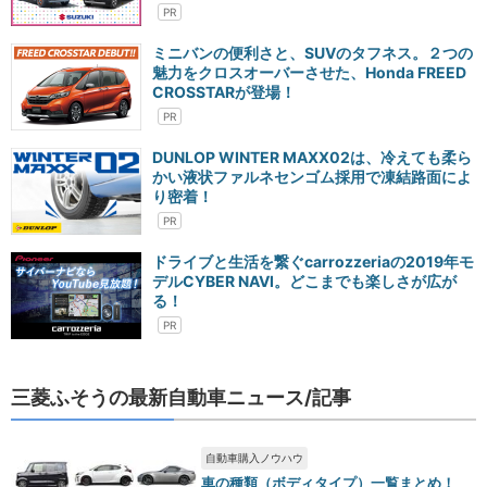
ミニバンの便利さと、SUVのタフネス。２つの
魅力をクロスオーバーさせた、Honda FREED
CROSSTARが登場！
DUNLOP WINTER MAXX02は、冷えても柔ら
かい液状ファルネセンゴム採用で凍結路面によ
り密着！
ドライブと生活を繋ぐcarrozzeriaの2019年モ
デルCYBER NAVI。どこまでも楽しさが広が
る！
三菱ふそうの最新自動車ニュース/記事
自動車購入ノウハウ
車の種類（ボディタイプ）一覧まとめ！