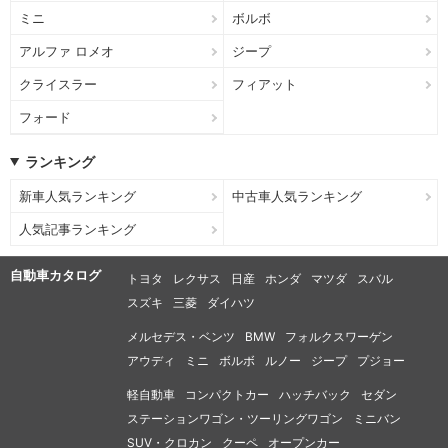
ミニ
ボルボ
アルファ ロメオ
ジープ
クライスラー
フィアット
フォード
ランキング
新車人気ランキング
中古車人気ランキング
人気記事ランキング
自動車カタログ
トヨタ
レクサス
日産
ホンダ
マツダ
スバル
スズキ
三菱
ダイハツ
メルセデス・ベンツ
BMW
フォルクスワーゲン
アウディ
ミニ
ボルボ
ルノー
ジープ
プジョー
軽自動車
コンパクトカー
ハッチバック
セダン
ステーションワゴン・ツーリングワゴン
ミニバン
SUV・クロカン
クーペ
オープンカー