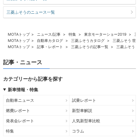
三菱ふそうのニュース一覧
MOTAトップ
ニュース/記事
特集
東京モーターショー2019
三
MOTAトップ
自動車カタログ
三菱ふそうカタログ
三菱ふそう 世界
MOTAトップ
記事・レポート
三菱ふそうの記事一覧
三菱ふそう 世
記事・ニュース
カテゴリーから記事を探す
新車情報・特集
自動車ニュース
試乗レポート
燃費レポート
新型車解説
発表会レポート
人気新型車比較
特集
コラム