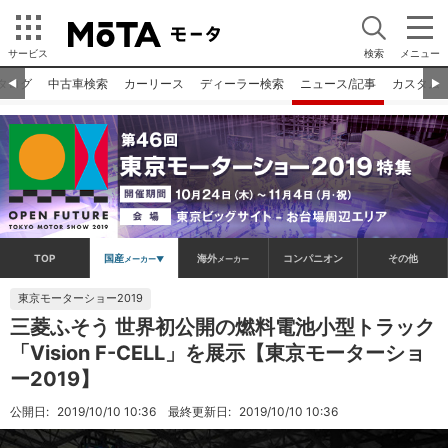
サービス
検索
メニュー
タログ
中古車検索
カーリース
ディーラー検索
ニュース/記事
カスタム
◀︎
▶︎
TOP
国産
海外
コンパニオン
その他
メーカー▼
メーカー
東京モーターショー2019
三菱ふそう 世界初公開の燃料電池小型トラック
「Vision F-CELL」を展示【東京モーターショ
ー2019】
公開日:
2019/10/10 10:36
最終更新日:
2019/10/10 10:36