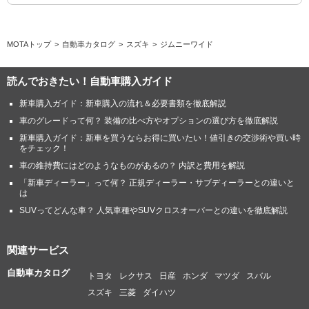
MOTAトップ
自動車カタログ
スズキ
ジムニーワイド
読んでおきたい！自動車購入ガイド
新車購入ガイド：新車購入の流れ＆必要書類を徹底解説
車のグレードって何？ 装備の比べ方やオプションの選び方を徹底解説
新車購入ガイド：新車を買うならお得に買いたい！値引きの交渉術や買い時
をチェック！
車の維持費にはどのようなものがあるの？ 内訳と費用を解説
「新車ディーラー」って何？ 正規ディーラー・サブディーラーとの違いと
は
SUVってどんな車？ 人気車種やSUVクロスオーバーとの違いを徹底解説
関連サービス
自動車カタログ
トヨタ
レクサス
日産
ホンダ
マツダ
スバル
スズキ
三菱
ダイハツ