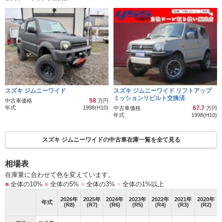
スズキ ジムニーワイド
スズキ ジムニーワイド リフトアップ
ミッションリビルト交換済
58
中古車価格
万円
年式
1998(H10)
67.7
中古車価格
万円
年式
1998(H10)
スズキ ジムニーワイドの中古車在庫一覧を全て見る
相場表
在庫量に合わせて色を変えています。
■
全体の10%
■
全体の5%
■
全体の3%
■
全体の1%以上
2026
年
2025
年
2024
年
2023
年
2022
年
2021
年
2020
年
年式
(R8)
(R7)
(R6)
(R5)
(R4)
(R3)
(R2)