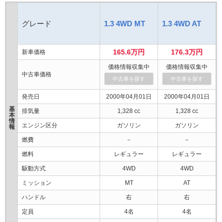
グレード
1.3 4WD MT
1.3 4WD AT
165.6万円
176.3万円
新車価格
価格情報収集中
価格情報収集中
中古車価格
中古車を探す
中古車を探す
発売日
2000年04月01日
2000年04月01日
基
排気量
1,328 cc
1,328 cc
本
情
エンジン区分
ガソリン
ガソリン
報
燃費
－
－
燃料
レギュラー
レギュラー
駆動方式
4WD
4WD
ミッション
MT
AT
ハンドル
右
右
定員
4名
4名