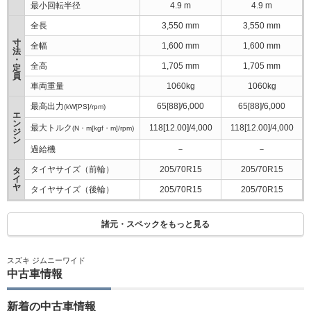
最小回転半径
4.9 m
4.9 m
全長
3,550 mm
3,550 mm
寸
全幅
1,600 mm
1,600 mm
法
・
全高
1,705 mm
1,705 mm
定
員
車両重量
1060kg
1060kg
最高出力
65[88]/6,000
65[88]/6,000
(kW[PS]/rpm)
エ
ン
最大トルク
118[12.00]/4,000
118[12.00]/4,000
(N・m[kgf・m]/rpm)
ジ
ン
過給機
－
－
タイヤサイズ（前輪）
205/70R15
205/70R15
タ
イ
ヤ
タイヤサイズ（後輪）
205/70R15
205/70R15
諸元・スペックをもっと見る
スズキ ジムニーワイド
中古車情報
新着の中古車情報