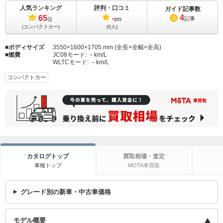
人気ランキング
評判・口コミ
ガイド記事数
4
65
-
記事
位
pts
(コンパクトカー)
(0人)
ボディサイズ
3550×1600×1705 mm (全長×全幅×全高)
燃費
JC08モード:
－km/L
WLTCモード:
－km/L
コンパクトカー
カタログトップ
買取相場・査定
車種トップ
MOTA車買取
グレード別の新車・中古車価格
モデル概要