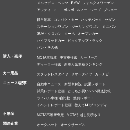
メルセデス・ベンツ
BMW
フォルクスワーゲン
アウディ
ミニ
ボルボ
ルノー
ジープ
プジョー
軽自動車
コンパクトカー
ハッチバック
セダン
ステーションワゴン・ツーリングワゴン
ミニバン
SUV・クロカン
クーペ
オープンカー
ハイブリッドカー
ピックアップトラック
バン・その他
購入・売却
MOTA車買取
中古車検索
カーリース
ディーラー検索
新車人気車種ランキング
カー用品
スタッドレスタイヤ
サマータイヤ
カーナビ
ニュース/記事
自動車ニュース
新型車解説
試乗レポート
試乗レポート動画
どっちが買い!? VS徹底比較
ライバル車種3台比較
燃費レポート
イベントレポート動画
教えてMJブロンディ
不動産
MOTA不動産査定
MOTA引越し見積もり
関連企業
オークネット
オークサービス