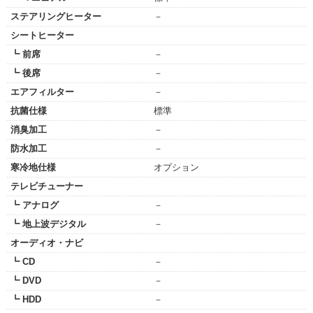
ステアリングヒーター
－
シートヒーター
┗ 前席
－
┗ 後席
－
エアフィルター
－
抗菌仕様
標準
消臭加工
－
防水加工
－
寒冷地仕様
オプション
テレビチューナー
┗ アナログ
－
┗ 地上波デジタル
－
オーディオ・ナビ
┗ CD
－
┗ DVD
－
┗ HDD
－