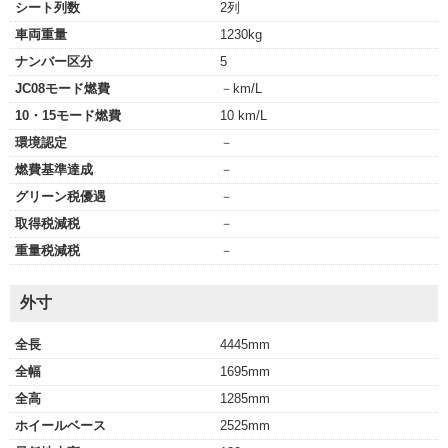
シート列数
2列
車両重量
1230kg
ナンバー区分
5
JC08モード燃費
－km/L
10・15モード燃費
10 km/L
環境認定
－
燃費基準達成
－
グリーン税優遇
－
取得税減税
－
重量税減税
－
外寸
全長
4445mm
全幅
1695mm
全高
1285mm
ホイールベース
2525mm