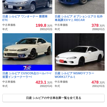
日産 シルビア ワンオーナー 禁煙車
日産 シルビア オプションエアロ 社外
ETC
車高調 EXマニ RECAR
199.8
378
中古車価格
中古車価格
万円
万円
年式
2001(H13)
年式
2000(H12)
日産 シルビア CUSCO9点ロールバー/
日産 シルビア NISMOマフラー
前置インタークーラー/
WORK17アルミ
423.1
478
中古車価格
中古車価格
万円
万円
年式
2002(H14)
年式
2001(H13)
日産 シルビアの中古車在庫一覧を全て見る