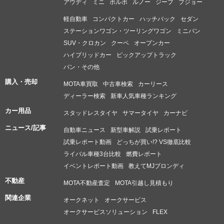
アウディ
ミニ
ボルボ
ルノー
ジープ
プジョー
軽自動車
コンパクトカー
ハッチバック
セダン
ステーションワゴン・ツーリングワゴン
ミニバン
SUV・クロカン
クーペ
オープンカー
ハイブリッドカー
ピックアップトラック
バン・その他
購入・売却
MOTA車買取
中古車検索
カーリース
ディーラー検索
新車人気車種ランキング
カー用品
スタッドレスタイヤ
サマータイヤ
カーナビ
ニュース/記事
自動車ニュース
新型車解説
試乗レポート
試乗レポート動画
どっちが買い!? VS徹底比較
ライバル車種3台比較
燃費レポート
イベントレポート動画
教えてMJブロンディ
不動産
MOTA不動産査定
MOTA引越し見積もり
関連企業
オークネット
オークサービス
オークサービスソリューション
FLEX