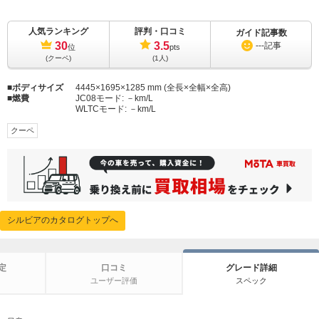
人気ランキング
評判・口コミ
ガイド記事数
30
3.5
---
記事
位
pts
(クーペ)
(1人)
ボディサイズ
4445×1695×1285 mm (全長×全幅×全高)
燃費
JC08モード:
－km/L
WLTCモード:
－km/L
クーペ
シルビアのカタログトップへ
定
口コミ
グレード詳細
ユーザー評価
スペック