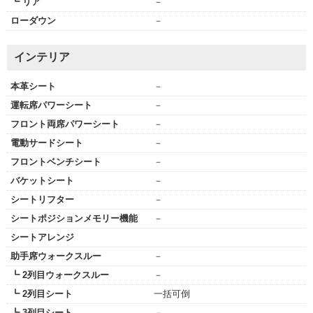
┗ リア
－
ローダウン
－
インテリア
本革シート
－
運転席パワーシート
－
フロント両席パワーシート
－
電動サードシート
－
フロントベンチシート
－
バケットシート
－
シートリフター
－
シートポジションメモリー機能
－
シートアレンジ
助手席ウォークスルー
－
┗ 2列目ウォークスルー
－
┗ 2列目シート
一括可倒
┗ 3列目シート
－