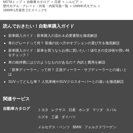
MOTAトップ
自動車カタログ
日産
シルビア
歴代モデル・グレード・外装・内装写真一覧
1999年式モデル
1999年1月発売 2.0 スペックS
読んでおきたい！自動車購入ガイド
新車購入ガイド：新車購入の流れ＆必要書類を徹底解説
車のグレードって何？ 装備の比べ方やオプションの選び方を徹底解説
新車購入ガイド：新車を買うならお得に買いたい！値引きの交渉術や買い時
をチェック！
車の維持費にはどのようなものがあるの？ 内訳と費用を解説
「新車ディーラー」って何？ 正規ディーラー・サブディーラーとの違いと
は
SUVってどんな車？ 人気車種やSUVクロスオーバーとの違いを徹底解説
関連サービス
自動車カタログ
トヨタ
レクサス
日産
ホンダ
マツダ
スバル
スズキ
三菱
ダイハツ
メルセデス・ベンツ
BMW
フォルクスワーゲン