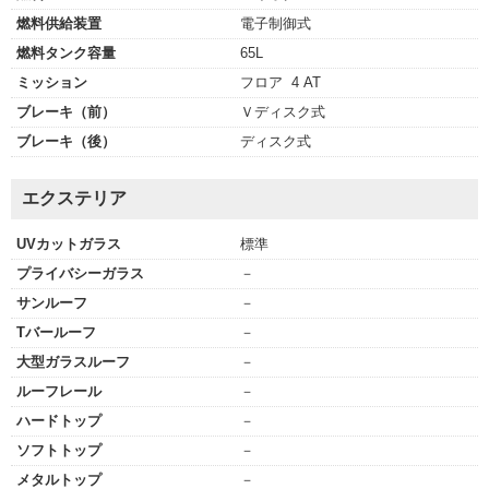
燃料供給装置
電子制御式
燃料タンク容量
65L
ミッション
フロア 4 AT
ブレーキ（前）
Ｖディスク式
ブレーキ（後）
ディスク式
エクステリア
UVカットガラス
標準
プライバシーガラス
－
サンルーフ
－
Tバールーフ
－
大型ガラスルーフ
－
ルーフレール
－
ハードトップ
－
ソフトトップ
－
メタルトップ
－