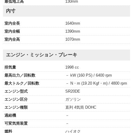
最低地上高
130mm
内寸
室内全長
1640mm
室内全幅
1390mm
室内全高
1070mm
エンジン・ミッション・ブレーキ
排気量
1998 cc
最高出力／回転数
－ kW (160 PS) / 6400 rpm
最大トルク／回転数
－ N・m (19.20 Kgf・m) / 4800 rpm
エンジン型式
SR20DE
エンジン区分
ガソリン
エンジン種類
直列 4気筒 DOHC
過給機
－
可変気筒装置
－
燃料
ハイオク