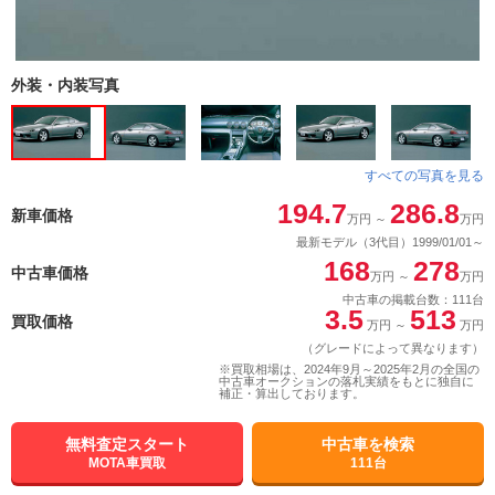
外装・内装写真
すべての写真を見る
194.7
286.8
新車価格
万円
～
万円
最新モデル（3代目）1999/01/01～
168
278
中古車価格
万円
～
万円
中古車の掲載台数：111台
3.5
513
買取価格
万円
～
万円
（グレードによって異なります）
※買取相場は、2024年9月～2025年2月の全国の
中古車オークションの落札実績をもとに独自に
補正・算出しております。
無料査定スタート
中古車を検索
MOTA車買取
111台