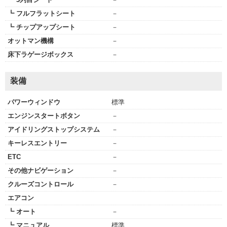
┗ フルフラットシート
－
┗ チップアップシート
－
オットマン機構
－
床下ラゲージボックス
－
装備
パワーウィンドウ
標準
エンジンスタートボタン
－
アイドリングストップシステム
－
キーレスエントリー
－
ETC
－
その他ナビゲーション
－
クルーズコントロール
－
エアコン
┗ オート
－
┗ マニュアル
標準