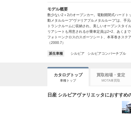
モデル概要
数少ない2＋2のオープンカー。電動開閉式ハードト
動メタルルーフ“ヴァリアブルメタルルーフ”は、手
トランクルームに収納され、美しいオープンスタイルを
リアシートも用意されるが乗車定員は2+2、あくま
フォトーンクロスのスポーツシート、本革巻きステ
（2000.7）
派生車種
シルビア
シルビアコンバーチブル
カタログトップ
買取相場・査定
車種トップ
MOTA車買取
日産 シルビアヴァリエッタにおすすめのカ