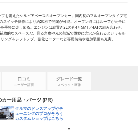
ップを備えたシルビアベースのオープンカー。国内初のフルオープンタイプ電
元のスイッチ操作により約20秒で開閉が可能。オープン時にはルーフが完全に
手軽に楽しめる。エンジンは縦置き2Lの直4と5MT／4ATの組み合わせ。
で補助的なスペースだ。見る角度や光の加減で微妙に光沢が変わるというモル
アリング＆シフトノブ、強化ヒーターなど専用装備や追加装備も充実。
口コミ
グレード一覧
ユーザー評価
スペック・画像
ー用品・パーツ (PR)
クルマのドレスアップやチ
ューニングのプロがそろう
カスタムショップはこちら