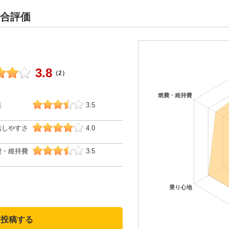
総合評価
3.8
（2）
装
3.5
転しやすさ
4.0
費・維持費
3.5
を投稿する