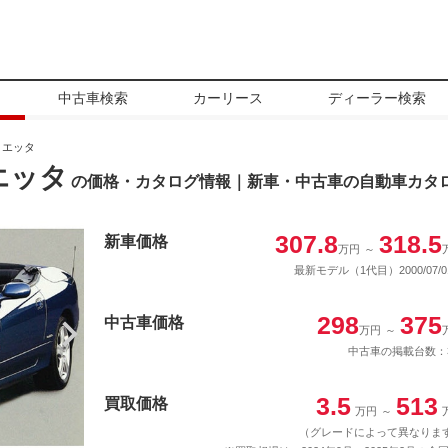
中古車検索
カーリース
ディーラー検索
リエッタ
エッタ
の価格・カタログ情報｜新車・中古車の自動車カタ
307.8
318.5
新車価格
万円
～
最新モデル（1代目）2000/07/0
298
375
中古車価格
万円
～
中古車の掲載台数：
3.5
513
買取価格
万円
～
（グレードによって異なりま