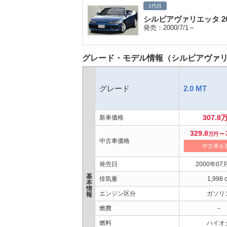
1代目
シルビアヴァリエッタ 2
発売：2000/7/1～
グレード・モデル情報（シルビアヴァリエ
グレード
2.0 MT
307.8
新車価格
329.8
～
万円
中古車価格
中古車を
発売日
2000年07
基
排気量
1,998 
本
情
エンジン区分
ガソリ
報
燃費
－
燃料
ハイオ