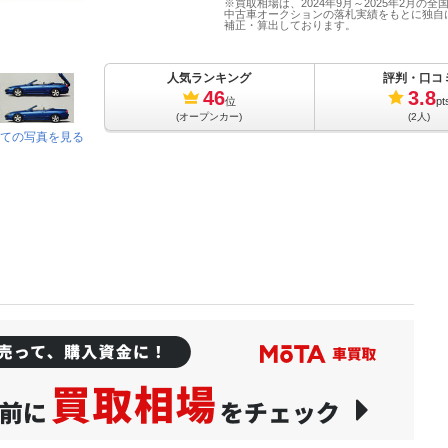
※買取相場は、2024年9月～2025年2月の全
中古車オークションの落札実績をもとに独自
補正・算出しております。
人気ランキング
評判・口コ
46
3.8
位
pt
(オープンカー)
(2人)
ての写真を見る