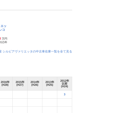
リエッ
ラレコ
0
万円
H12)
年
産 シルビアヴァリエッタの中古車在庫一覧を全て見る
2012
年
2016
年
2015
年
2014
年
2013
年
以前
(H28)
(H27)
(H26)
(H25)
(H24)
3