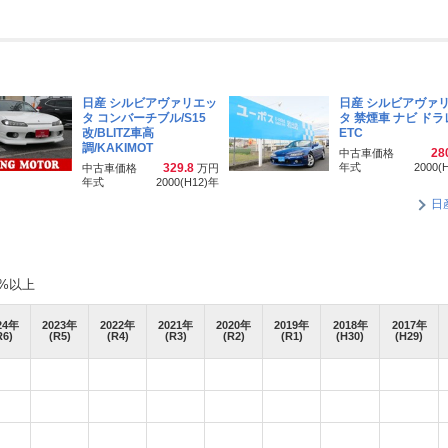
日産 シルビアヴァリエッ
日産 シルビアヴァ
タ コンバーチブル/S15
タ 禁煙車 ナビ ド
改/BLITZ車高
ETC
調/KAKIMOT
28
中古車価格
329.8
年式
2000(
中古車価格
万円
年式
2000(H12)
年
日
%以上
24
年
2023
年
2022
年
2021
年
2020
年
2019
年
2018
年
2017
年
R6)
(R5)
(R4)
(R3)
(R2)
(R1)
(H30)
(H29)