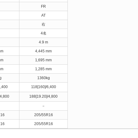
FR
AT
右
4名
4.9 m
mm
4,445 mm
mm
1,695 mm
mm
1,285 mm
g
1360kg
6,400
118[160]/6,400
/4,800
188[19.20]/4,800
－
R16
205/55R16
R16
205/55R16