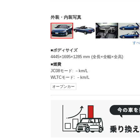
外装・内装写真
すべ
ボディサイズ
4445×1695×1285 mm (全長×全幅×全高)
燃費
JC08モード:
－km/L
WLTCモード:
－km/L
オープンカー