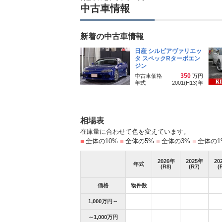
中古車情報
新着の中古車情報
日産 シルビアヴァリエッ
タ スペックRターボエン
ジン
350
中古車価格
万円
年式
2001(H13)
年
相場表
在庫量に合わせて色を変えています。
■
全体の10%
■
全体の5%
■
全体の3%
■
全体の1
2026
年
2025
年
20
年式
(R8)
(R7)
(
価格
物件数
1,000万円～
～1,000万円