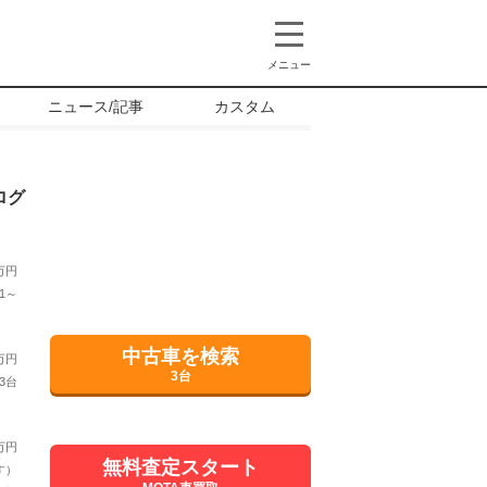
メニュー
ニュース/記事
カスタム
ログ
万円
1～
中古車を検索
万円
3台
3台
万円
無料査定スタート
す）