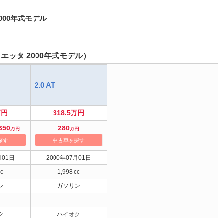
000年式モデル
ッタ 2000年式モデル）
2.0 AT
万円
318.5万円
350
280
万円
万円
探す
中古車を探す
月01日
2000年07月01日
cc
1,998 cc
ン
ガソリン
－
ク
ハイオク