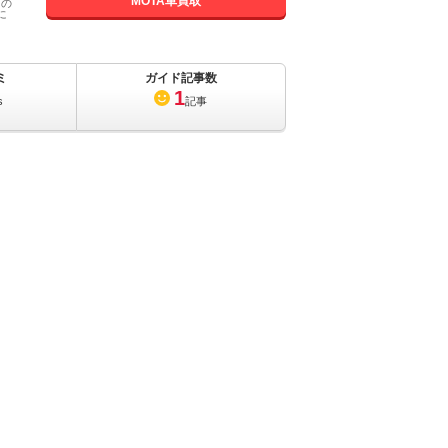
MOTA車買取
国の
に
ミ
ガイド記事数
1
s
記事