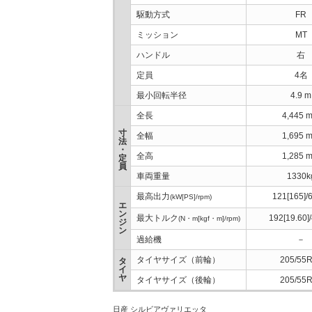
駆動方式
FR
ミッション
MT
ハンドル
右
定員
4名
最小回転半径
4.9 m
全長
4,445 
寸
全幅
1,695 
法
・
全高
1,285 
定
員
車両重量
1330k
最高出力
121[165]/
(kW[PS]/rpm)
エ
ン
最大トルク
192[19.60]
(N・m[kgf・m]/rpm)
ジ
ン
過給機
－
タイヤサイズ（前輪）
205/55
タ
イ
ヤ
タイヤサイズ（後輪）
205/55
日産 シルビアヴァリエッタ