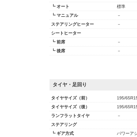
┗ オート
標準
┗ マニュアル
－
ステアリングヒーター
－
シートヒーター
┗ 前席
－
┗ 後席
－
タイヤ・足回り
タイヤサイズ（前）
195/65R1
タイヤサイズ（後）
195/65R1
ランフラットタイヤ
－
ステアリング
┗ ギア方式
パワーアシ