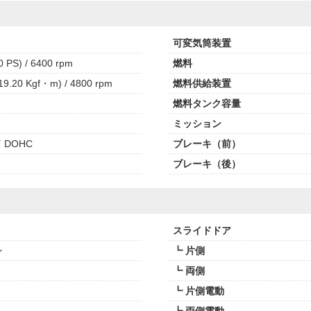
可変気筒装置
 PS) / 6400 rpm
燃料
9.20 Kgf・m) / 4800 rpm
燃料供給装置
燃料タンク容量
ミッション
 DOHC
ブレーキ（前）
ブレーキ（後）
スライドドア
ン
┗ 片側
┗ 両側
┗ 片側電動