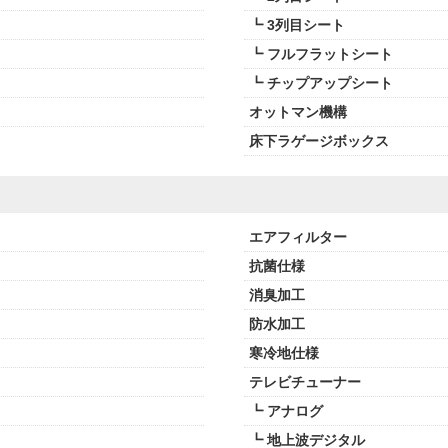
┗ 3列目シート
┗ フルフラットシート
┗ チップアップシート
オットマン機構
床下ラゲージボックス
エアフィルター
抗菌仕様
消臭加工
防水加工
寒冷地仕様
テレビチューナー
┗ アナログ
┗ 地上波デジタル