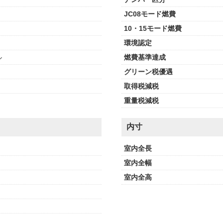
JC08モード燃費
10・15モード燃費
環境認定
ル
燃費基準達成
グリーン税優遇
取得税減税
重量税減税
内寸
室内全長
室内全幅
室内全高