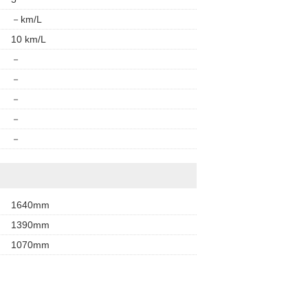
－km/L
10 km/L
－
－
－
－
－
1640mm
1390mm
1070mm