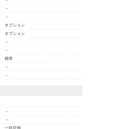
－
－
－
オプション
オプション
－
－
標準
－
－
－
－
一括可倒