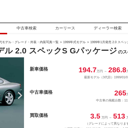
中古車検索
カーリース
ディーラー検索
代モデル・グレード・外装・内装写真一覧
1999年式モデル
1999年1月発売 2.0 スペ
デル 2.0 スペックS Gパッケージ
のス
194.7
286.8
新車価格
万円
～
最新モデル（3代目）1999/01/0
265
中古車価格
中古車の掲載台数：11
3.5
513
買取価格
万円
～
（グレードによって異なりま