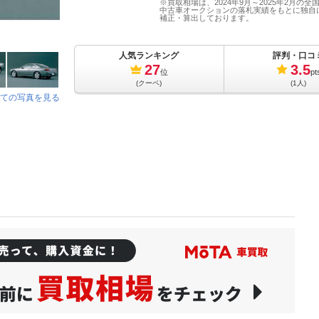
※買取相場は、2024年9月～2025年2月の全
中古車オークションの落札実績をもとに独自
補正・算出しております。
人気ランキング
評判・口コ
27
3.5
位
pt
(クーペ)
(1人)
ての写真を見る