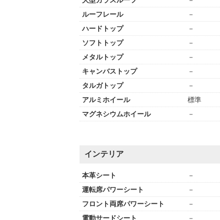
大型ガラスルーフ
－
ルーフレール
－
ハードトップ
－
ソフトトップ
－
メタルトップ
－
キャンバストップ
－
タルガトップ
－
アルミホイール
標準
マグネシウムホイール
－
インテリア
本革シート
－
運転席パワーシート
－
フロント両席パワーシート
－
電動サードシート
－