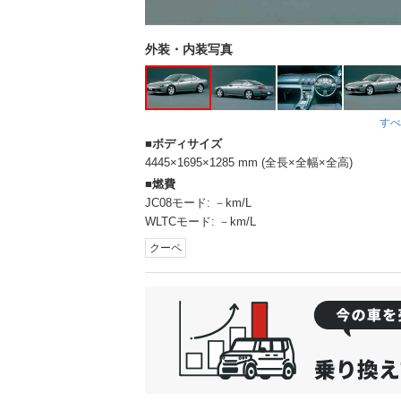
外装・内装写真
すべ
ボディサイズ
4445×1695×1285 mm (全長×全幅×全高)
燃費
JC08モード:
－km/L
WLTCモード:
－km/L
クーペ