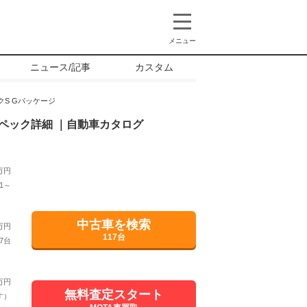
メニュー
ニュース/記事
カスタム
ックS Gパッケージ
ペック詳細 ｜自動車カタログ
万円
1～
中古車を検索
万円
117台
7台
万円
無料査定スタート
す）