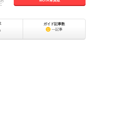
MOTA車買取
国の
に
ミ
ガイド記事数
---
記事
s