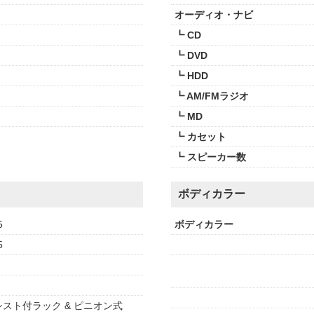
オーディオ・ナビ
┗ CD
┗ DVD
┗ HDD
┗ AM/FMラジオ
┗ MD
┗ カセット
┗ スピーカー数
ボディカラー
5
ボディカラー
5
スト付ラック & ピニオン式