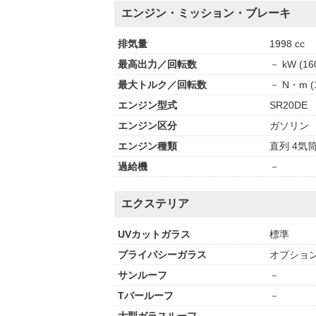
エンジン・ミッション・ブレーキ
排気量
1998 cc
最高出力／回転数
－ kW (160
最大トルク／回転数
－ N・m (1
エンジン型式
SR20DE
エンジン区分
ガソリン
エンジン種類
直列 4気筒
過給機
－
エクステリア
UVカットガラス
標準
プライバシーガラス
オプショ
サンルーフ
－
Tバールーフ
－