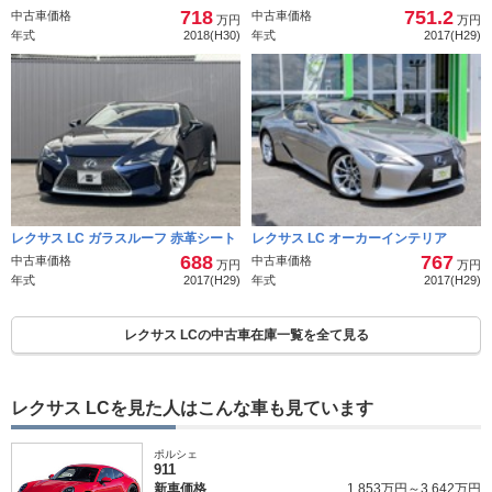
718
751.2
中古車価格
中古車価格
万円
万円
年式
2018(H30)
年式
2017(H29)
レクサス LC ガラスルーフ 赤革シート
レクサス LC オーカーインテリア
688
767
中古車価格
中古車価格
万円
万円
年式
2017(H29)
年式
2017(H29)
レクサス LCの中古車在庫一覧を全て見る
レクサス LCを見た人はこんな車も見ています
ポルシェ
911
新車価格
1,853万円～3,642万円