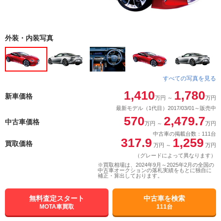
外装・内装写真
すべての写真を見る
1,410
1,780
新車価格
万円
～
万円
最新モデル（1代目）2017/03/01～販売中
570
2,479.7
中古車価格
万円
～
万円
中古車の掲載台数：111台
317.9
1,259
買取価格
万円
～
万円
（グレードによって異なります）
※買取相場は、2024年9月～2025年2月の全国の
中古車オークションの落札実績をもとに独自に
補正・算出しております。
無料査定スタート
中古車を検索
MOTA車買取
111台