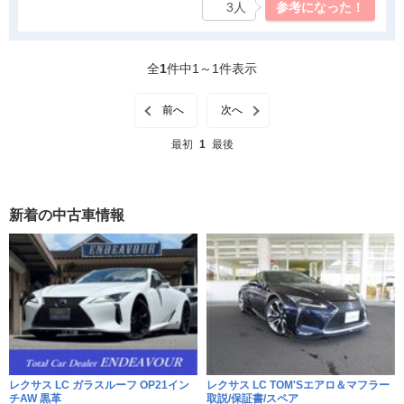
3人
参考になった！
気になった点
内装は大変豪華ですが遮音材も多用されているようで重量にかな
全
1
件中1～1件表示
り影響しているのでは？
前へ
次へ
最初
1
最後
新着の中古車情報
レクサス LC ガラスルーフ OP21イン
レクサス LC TOM'Sエアロ＆マフラー
チAW 黒革
取説/保証書/スペア