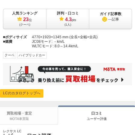
人気ランキング
評判・口コミ
ガイド記事数
23
4.3
---
記事
位
pts
(クーペ)
(1人)
ボディサイズ
4770×1920×1345 mm (全長×全幅×全高)
燃費
JC08モード:
－km/L
WLTCモード:
8.0～14.4km/L
クーペ
ハイブリッドカー
LCのカタログトップへ
買取相場・査定
口コミ
MOTA車買取
ユーザー評価
レクサス LC