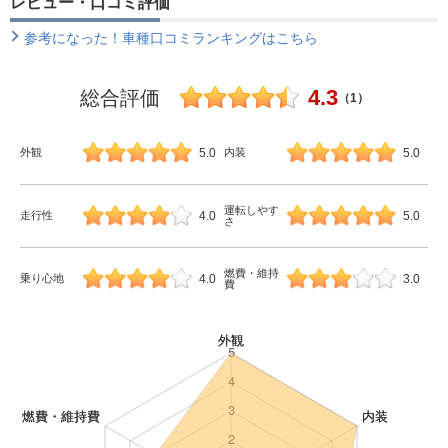
レビュー・口コミ評価
参考になった！車種口コミランキングはこちら
4.3
総合評価
（1）
5.0
5.0
外観
内装
運転しやす
4.0
5.0
走行性
さ
燃費・維持
4.0
3.0
乗り心地
費