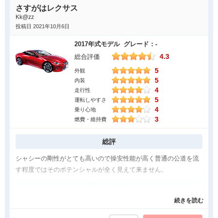
さすがはレクサス
Kk@zz
投稿日 2021年10月6日
2017年式モデル グレード：-
4.3
総合評価
5
外観
5
内装
4
走行性
5
運転しやすさ
4
乗り心地
3
燃費・維持費
総評
シャシーの剛性がとても高いので操安性能が高く普通の公道を流
す程度ではそのポテンシャルが全く見えて来ません。
良かった点
続きを読む
足周りの剛性感はとても素晴らしいと思います。軽量化もされて
いるのでしょうか。