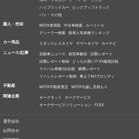
SUV・クロカン
クーペ
オープンカー
ハイブリッドカー
ピックアップトラック
バン・その他
購入・売却
MOTA車買取
中古車検索
カーリース
ディーラー検索
新車人気車種ランキング
カー用品
スタッドレスタイヤ
サマータイヤ
カーナビ
ニュース/記事
自動車ニュース
新型車解説
試乗レポート
試乗レポート動画
どっちが買い!? VS徹底比較
ライバル車種3台比較
燃費レポート
イベントレポート動画
教えてMJブロンディ
不動産
MOTA不動産査定
MOTA引越し見積もり
関連企業
オークネット
オークサービス
オークサービスソリューション
FLEX
運営会社
お問合せ