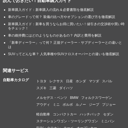
読んでおきたい！自動車購入ガイド
新車購入ガイド：新車購入の流れ＆必要書類を徹底解説
車のグレードって何？ 装備の比べ方やオプションの選び方を徹底解説
新車購入ガイド：新車を買うならお得に買いたい！値引きの交渉術や買い時
をチェック！
車の維持費にはどのようなものがあるの？ 内訳と費用を解説
「新車ディーラー」って何？ 正規ディーラー・サブディーラーとの違いと
は
SUVってどんな車？ 人気車種やSUVクロスオーバーとの違いを徹底解説
関連サービス
自動車カタログ
トヨタ
レクサス
日産
ホンダ
マツダ
スバル
スズキ
三菱
ダイハツ
メルセデス・ベンツ
BMW
フォルクスワーゲン
アウディ
ミニ
ボルボ
ルノー
ジープ
プジョー
軽自動車
コンパクトカー
ハッチバック
セダン
ステーションワゴン・ツーリングワゴン
ミニバン