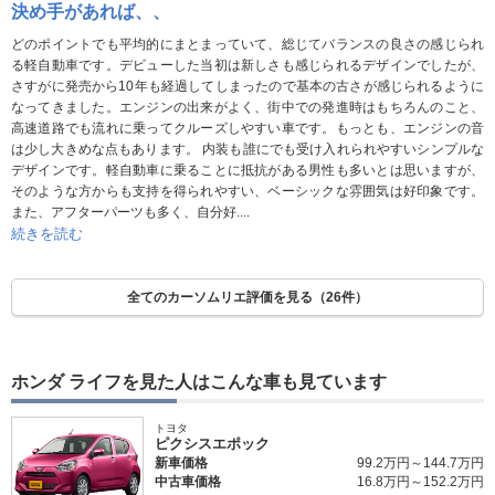
決め手があれば、、
どのポイントでも平均的にまとまっていて、総じてバランスの良さの感じられ
る軽自動車です。デビューした当初は新しさも感じられるデザインでしたが、
さすがに発売から10年も経過してしまったので基本の古さが感じられるように
なってきました。エンジンの出来がよく、街中での発進時はもちろんのこと、
高速道路でも流れに乗ってクルーズしやすい車です。もっとも、エンジンの音
は少し大きめな点もあります。 内装も誰にでも受け入れられやすいシンプルな
デザインです。軽自動車に乗ることに抵抗がある男性も多いとは思いますが、
そのような方からも支持を得られやすい、ベーシックな雰囲気は好印象です。
また、アフターパーツも多く、自分好....
続きを読む
全てのカーソムリエ評価を見る（26件）
ホンダ ライフを見た人はこんな車も見ています
トヨタ
ピクシスエポック
新車価格
99.2万円～144.7万円
中古車価格
16.8万円～152.2万円