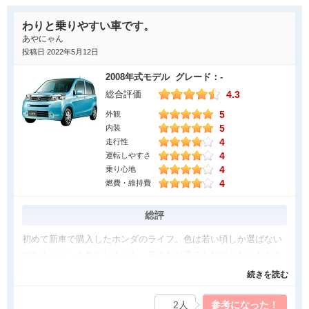
わりと乗りやすい車です。
あやにゃん
投稿日 2022年5月12日
2008年式モデル グレード：-
4.3
総合評価
5
外観
5
内装
4
走行性
4
運転しやすさ
4
乗り心地
4
燃費・維持費
総評
初めて新車で購入したホンダのライフ。色は若い頃しか選ばない
であろうピンク色にしました。見るたび乗るたびにかわいあなあ
といつも思いながら乗っていました。フロントガラスが大きいの
続きを読む
で視界が広く、運転しやすい車です。バックモニターも標準装備
なのでバックの駐車はモニターを見れば完璧です。ガイドの線も
2人
参考になった！