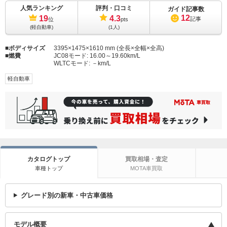
人気ランキング
評判・口コミ
ガイド記事数
12
19
4.3
記事
位
pts
(軽自動車)
(1人)
ボディサイズ
3395×1475×1610 mm (全長×全幅×全高)
燃費
JC08モード:
16.00～19.60km/L
WLTCモード:
－km/L
軽自動車
カタログトップ
買取相場・査定
車種トップ
MOTA車買取
グレード別の新車・中古車価格
モデル概要