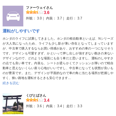
とがあり、運転のたびに不安でした。特に冬や積雪があるときは
ファーウェイさん
運転が怖くて、道が少しでも悪いと車間を開けて衝突しないよう
3.6
ヒヤヒヤしながら運転していました。そこだけが気になった点で
外観：
3.0
内装：
3.7
走行：
3.7
す。
運転がしやすいです
ホンダのライフに試乗してきました。ホンダの軽自動車といえば、Nシリーズ
が大人気になったため、ライフも少し影が薄い存在となってしまっています
が、中古車で購入するならお買い得感があり、おすすめの車の一つになりそう
です。デザインも可愛すぎず、かといって押し出しが強すぎない飽きの来ない
デザインなので、どのような場面にも合う車だと思いますし、運転のしやすさ
の点でも良い車です。内装も、シートが柔らかくてクッションが厚いので軽自
動車と思えないくらい座り心地がいいですし、中古車になっても状態が良いも
のが豊富です。また、デザインが平面的なので車の角に当たる場所が把握しや
すく、狭い路地を運転するときも安心できます....
続きを読む
くびとばさん
3.4
外観：
3.6
内装：
3.4
走行：
3.3