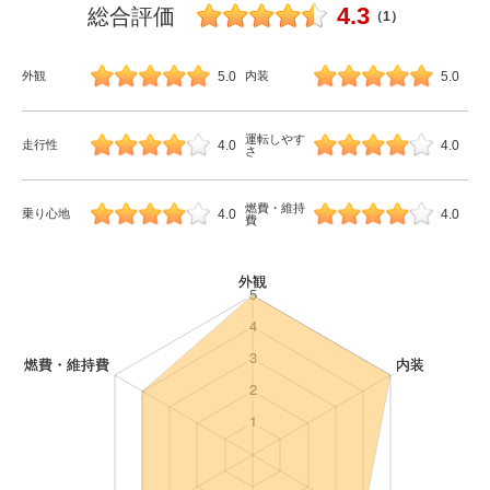
4.3
総合評価
（1）
5.0
5.0
外観
内装
運転しやす
4.0
4.0
走行性
さ
燃費・維持
4.0
4.0
乗り心地
費