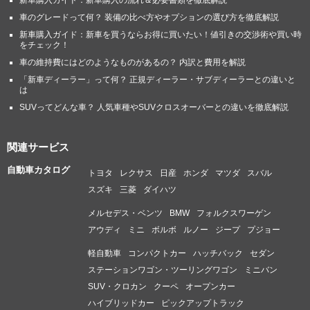
新車購入ガイド：新車購入の流れ＆必要書類を徹底解説
車のグレードって何？ 装備の比べ方やオプションの選び方を徹底解説
新車購入ガイド：新車を買うならお得に買いたい！値引きの交渉術や買い時
をチェック！
車の維持費にはどのようなものがあるの？ 内訳と費用を解説
「新車ディーラー」って何？ 正規ディーラー・サブディーラーとの違いと
は
SUVってどんな車？ 人気車種やSUVクロスオーバーとの違いを徹底解説
関連サービス
自動車カタログ
トヨタ
レクサス
日産
ホンダ
マツダ
スバル
スズキ
三菱
ダイハツ
メルセデス・ベンツ
BMW
フォルクスワーゲン
アウディ
ミニ
ボルボ
ルノー
ジープ
プジョー
軽自動車
コンパクトカー
ハッチバック
セダン
ステーションワゴン・ツーリングワゴン
ミニバン
SUV・クロカン
クーペ
オープンカー
ハイブリッドカー
ピックアップトラック