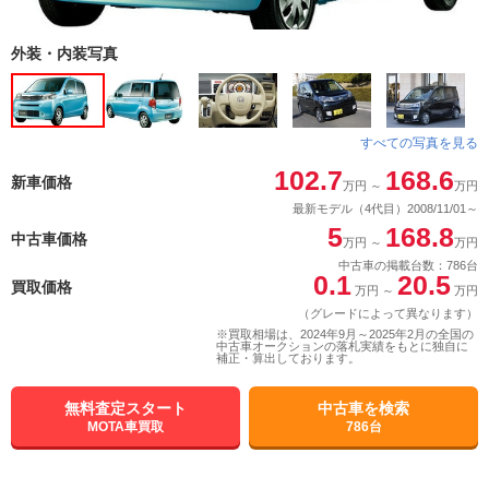
外装・内装写真
すべての写真を見る
102.7
168.6
新車価格
万円
～
万円
最新モデル（4代目）2008/11/01～
5
168.8
中古車価格
万円
～
万円
中古車の掲載台数：786台
0.1
20.5
買取価格
万円
～
万円
（グレードによって異なります）
※買取相場は、2024年9月～2025年2月の全国の
中古車オークションの落札実績をもとに独自に
補正・算出しております。
無料査定スタート
中古車を検索
MOTA車買取
786台