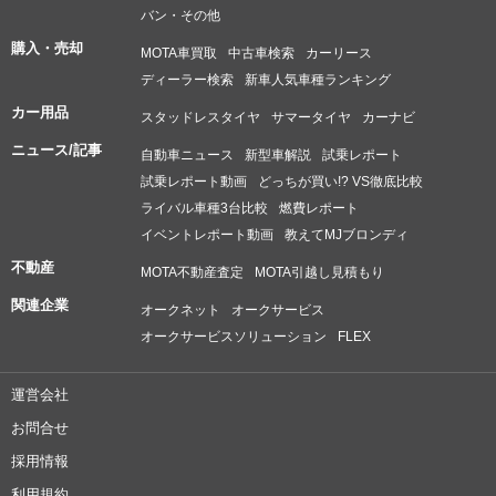
バン・その他
購入・売却
MOTA車買取
中古車検索
カーリース
ディーラー検索
新車人気車種ランキング
カー用品
スタッドレスタイヤ
サマータイヤ
カーナビ
ニュース/記事
自動車ニュース
新型車解説
試乗レポート
試乗レポート動画
どっちが買い!? VS徹底比較
ライバル車種3台比較
燃費レポート
イベントレポート動画
教えてMJブロンディ
不動産
MOTA不動産査定
MOTA引越し見積もり
関連企業
オークネット
オークサービス
オークサービスソリューション
FLEX
運営会社
お問合せ
採用情報
利用規約