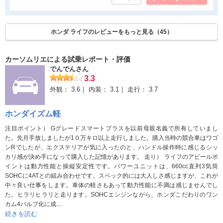
出てくれるので助かります。ハンドルは軽く、女性でも楽々運転
できます。シートはブラウンで高級感があり座席間がひろいため
乗り降りしやすいです。
ホンダ ライフのレビューをもっと見る（45）
良かった点
カーソムリエによる試乗レポート・評価
カラーがたくさんあったので幅広い年齢層にも支持されると思い
でんでんさん
ます。フロントガラスが大きいので視界が広く、運転しやすい車
3.3
です。バックモニターも標準装備なのでバックの駐車はモニター
外観：
3.6
内装：
3.1
走行：
3.7
を見れば完璧です。ガイドの線も出てくれるので助かります。ハ
ンドルは軽く、女性でも楽々運転できます。シートはブラウンで
ホンダイズム軽
高級感があり座席間がひろいため乗り降りしやすいです。何年経
注目ポイント） Gグレードスマートプラスを以前母親名義で所有していまし
ってもボディーカラーが色褪せることなく10年以上乗ることがで
た。先月手放しましたが1０万キロ以上走行しました。購入当時の競合車はワゴ
きます。
ンRでしたが、エクステリアが気に入ったのと、ハンドル操作時に感じるシッ
カリ感が決め手になって購入した記憶があります。 走り） ライフのアピールポ
気になった点
イントは動力性能と操縦安定性です。パワーユニットは、660cc直列3気筒
SOHCに4ATとの組み合わせです。スペック的には大人しさ感じますが、これが
丸みのあるボディーなので男性向けではなかったかもしれませ
中々良い仕事をします。車体の軽さもあって動力性能に不満は感じませんでし
た。ヒラリヒラリと走ります。SOHCエンジンながら、ホンダこだわりのワン
ん。ブレーキがなんだかききにくいかような感じがして何度もデ
カム4バルブ化に成....
ィーラーさんに見てもらいましたが異常なし。毎回異常なしと言
続きを読む
われますがどうもブレーキを踏み込んでもなかなか止まらないこ