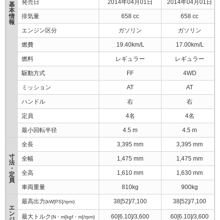
発売日
2014年04月01日
2014年04月01日
基
本
情
排気量
658 cc
658 cc
報
エンジン区分
ガソリン
ガソリン
燃費
19.40km/L
17.00km/L
燃料
レギュラー
レギュラー
駆動方式
FF
4WD
ミッション
AT
AT
ハンドル
右
右
定員
4名
4名
最小回転半径
4.5 m
4.5 m
全長
3,395 mm
3,395 mm
寸
全幅
1,475 mm
1,475 mm
法
・
全高
1,610 mm
1,630 mm
定
員
車両重量
810kg
900kg
最高出力
38[52]/7,100
38[52]/7,100
(kW[PS]/rpm)
エ
ン
最大トルク
60[6.10]/3,600
60[6.10]/3,600
(N・m[kgf・m]/rpm)
ジ