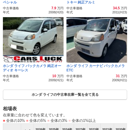
ペシャル
トキー 純正アルミ
7.9
34.5
中古車価格
万円
中古車価格
万円
年式
2008(H20)
年式
2011(H23)
ホンダ ライフ バックカメラ 純正オー
ホンダ ライフ カーナビ バックカメラ
ディオ キーレス
ETC
10
31
中古車価格
万円
中古車価格
万円
年式
2009(H21)
年式
2009(H21)
ホンダ ライフの中古車在庫一覧を全て見る
相場表
在庫量に合わせて色を変えています。
■
全体の10%
■
全体の5%
■
全体の3%
■
全体の1%以上
2026
年
2025
年
2024
年
2023
年
2022
年
2021
年
2020
年