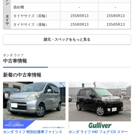
ン
過給機
－
－
タイヤサイズ（前輪）
155/65R13
155/65R13
タ
イ
ヤ
タイヤサイズ（後輪）
155/65R13
155/65R13
諸元・スペックをもっと見る
ホンダ ライフ
中古車情報
新着の中古車情報
ホンダ ライフ 特別仕様車ファインス
ホンダ ライフ HID フォグ CD スマー